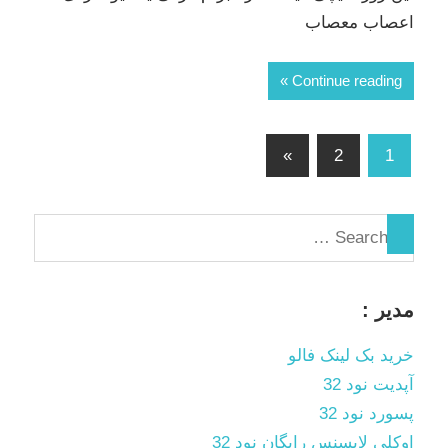
اعصاب معصاب
Continue reading
صفحه‌بندی
Next
»
2
1
Posts
نوشته‌ها
مدیر :
خرید بک لینک فالو
آپدیت نود 32
پسورد نود 32
اوکلی لایسنس رایگان نود 32