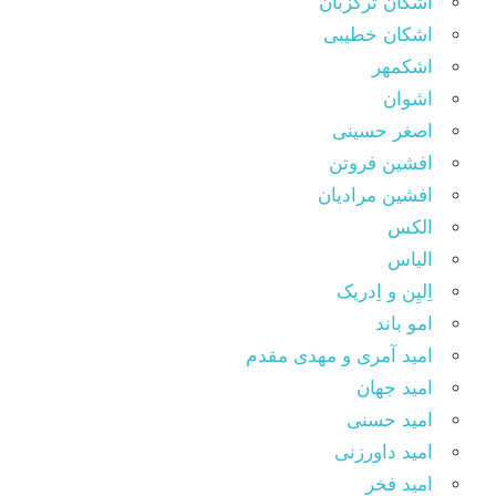
اشکان ترکزبان
اشکان خطیبی
اشکمهر
اشوان
اصغر حسینی
افشین فروتن
افشین مرادیان
الکس
الیاس
اِلیِن و اِدریک
امو باند
امید آمری و مهدی مقدم
امید جهان
امید حسنی
امید داورزنی
امید فخر