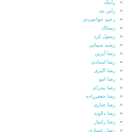
رانیک
راین بند
رحیم جوانمردی
رستاک
رسول کرد
رشید سینایی
رضا آبزین
رضا استادی
رضا اکبری
رضا امو
رضا بیدرام
رضا جعفرزاده
رضا چناری
رضا دالوند
رضا رامیار
رضا رخساری