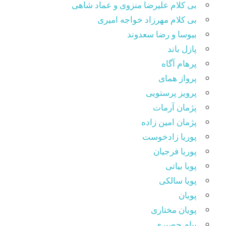
بی کلام علیرضا منزوی و عماد شاهی
بی کلام مهرزاد خواجه امیری
بیوسا و رضا سعدوند
پازل باند
پرهام آگاه
پرواز همای
پرویز پرستویی
پژمان آرمات
پژمان امین زاده
پوریا زادخوست
پوریا فرجیان
پویا بیاتی
پویا سالکی
پویان
پویان مختاری
پیام حصیری