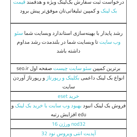
درخواست ثبت سفارش بک‌لینک ویژه و هدفمند
قیمت
بک لینک
و کمپین تبلیغاتی‌تان موفق‌تر پیش برود
رشد پایدار با بهینه‌سازی استاندارد وبسایت شما
سئو
وب سایت
تا وبسایت شما در بلندمدت رشد مداوم
داشته باشد
برترین کمپین
سئو سایت چیست
صفحه اول seo.ir
انواع بک لینک داعمی
بکلینک و رپورتاژ
و رپورتاژ آوردن
سایت
خرید eset
فروش بک لینک انبود
بهبود وب سایت با خرید بک لینک
و
edu افزایش رتبه
nod32 ورژن 16
آپدیت انتی ویروس نود 32