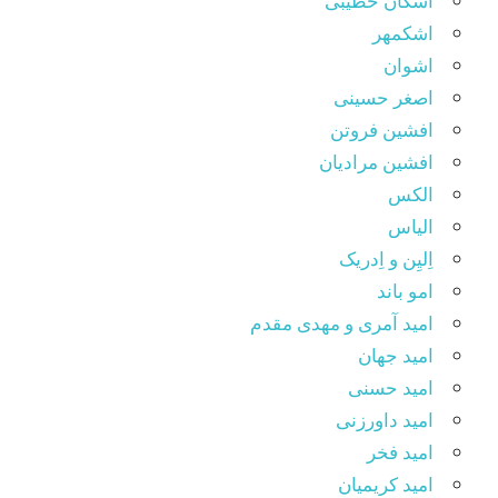
اشکان خطیبی
اشکمهر
اشوان
اصغر حسینی
افشین فروتن
افشین مرادیان
الکس
الیاس
اِلیِن و اِدریک
امو باند
امید آمری و مهدی مقدم
امید جهان
امید حسنی
امید داورزنی
امید فخر
امید کریمیان