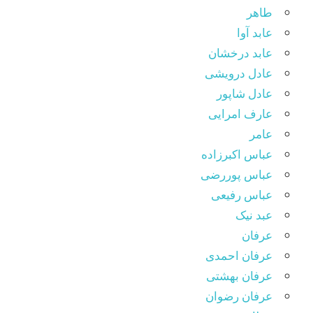
طاهر
عابد آوا
عابد درخشان
عادل درویشی
عادل شاپور
عارف امرایی
عامر
عباس اکبرزاده
عباس پوررضی
عباس رفیعی
عبد نیک
عرفان
عرفان احمدی
عرفان بهشتی
عرفان رضوان