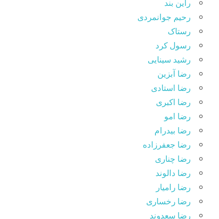
راین بند
رحیم جوانمردی
رستاک
رسول کرد
رشید سینایی
رضا آبزین
رضا استادی
رضا اکبری
رضا امو
رضا بیدرام
رضا جعفرزاده
رضا چناری
رضا دالوند
رضا رامیار
رضا رخساری
رضا سعدوند