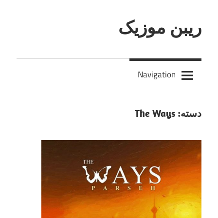
Skip
to
ریبن موزیک
content
دانلود
mp3
Navigation
جدید
دسته:
The Ways