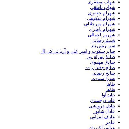
شهاب مظفری
شهاب ناطقی
شهرام جعفری
شهرام شکوهی
شهرام میرجلالی
شهرام ناظری
شهروز اجمالی
شیث رضایی
شیرازیس بند
صابر سکوت و امیر علی و آریا تی کی ال
صادق بهرام پور
صادق مهدوی
صالح جعفر زاده
صالح رضایی
صدرا سیادت
طاها
طاهر
عابد آوا
عابد درخشان
عادل درویشی
عادل شاپور
عارف امرایی
عامر
عباس اکبرزاده