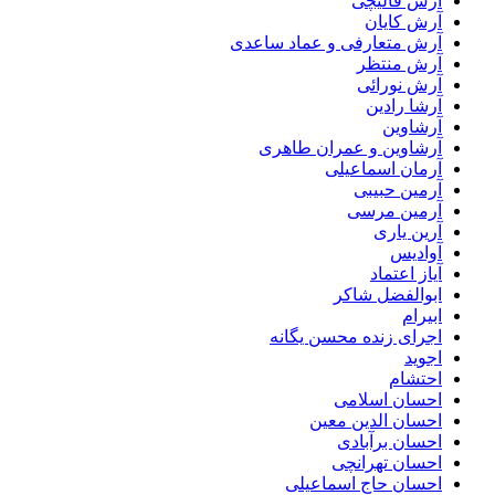
آرش قالیچی
آرش کایان
آرش متعارفی و عماد ساعدی
آرش منتظر
آرش نورائی
آرشا رادین
آرشاوین
آرشاوین و عمران طاهری
آرمان اسماعیلی
آرمین حبیبی
آرمین مرسی
آرین یاری
آوادیس
آیاز اعتماد
ابوالفضل شاکر
ابیرام
اجرای زنده محسن یگانه
اجوید
احتشام
احسان اسلامی
احسان الدین معین
احسان برآبادی
احسان تهرانچی
احسان حاج اسماعیلی