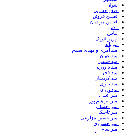
اشوان
اصغر حسینی
افشین فروتن
افشین مرادیان
الکس
الیاس
اِلیِن و اِدریک
امو باند
امید آمری و مهدی مقدم
امید جهان
امید حسنی
امید داورزنی
امید فخر
امید کریمیان
امید نفری
امید نوری
امیر آتشی
امیر ابراهیم پور
امیر احسان
امیر تاجیک
امیر حسین مزارعی
امیر خسروی
امیر سام