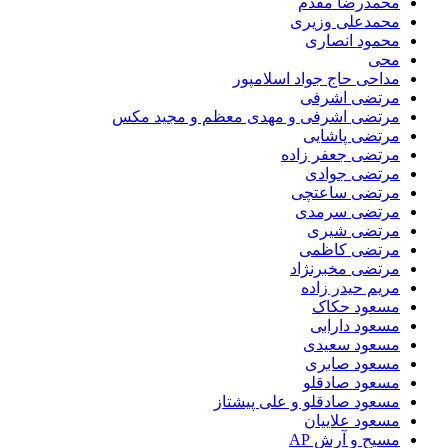
محمدرضا مقدم
محمدعلی وزیری
محمود انصاری
محی
مداحی حاج جواد اسلامپور
مرتضی اشرفی
مرتضی اشرفی و مهدی معظم و مجید مکس
مرتضی پاشایی
مرتضی جعفر زاده
مرتضی جوادی
مرتضی ساعتچی
مرتضی سرمدی
مرتضی شیری
مرتضی کاظمی
مرتضی مخبرنژاد
مریم حیدر زاده
مسعود حکاک
مسعود دارابی
مسعود سعیدی
مسعود صابری
مسعود صادقلو
مسعود صادقلو و علی پیشتاز
مسعود علاییان
مسیح و آرش AP