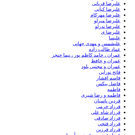
علیرضا قربانی
علیرضا کیایی
علیرضا مهرکام
علیرضا میرلو
علیرضا ندرلو
علیرضا ی
علیسا
علیشمس و مهدی جهانی
عماد طالب زاده
عمران ، حامد کاظم پور ، نیما حنجر
عمران و حافظ
عمران و مجتبی بلود
فاتح نورایی
فاسم افشار
فاضل بیکس
فاطمه
فاطمه و رضا شیری
فردین پاسبان
فرزاد خرمی
فرزاد شاه علی
فرزاد صادقى
فرزاد فتحی
فرزاد فرزین