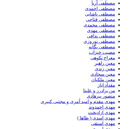
مصطفی آریا
مصطفی احمدی
مصطفی پاشایی
مصطفی فتاحی
مصطفی محمدی
مصطفی مهدی
مصطفی ندافی
مصطفی نوروزی
مصطفی یگانه
مصیب خیزاب
معراج نکوهی
معین راهبر
معین زندی
معین سجادی
معین ملکیان
مقداد ایاز
من برادرز و علیتا
منصور پیرهادی
مهدى مقدم و امید آمرى و مجتبى کبیرى
مهدی احمدوند
مهدی ازادبخت
مهدی اسدی ( طاها )
مهدی اسنقی
مهدی امیری