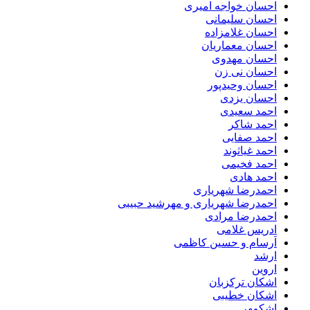
احسان خواجه امیری
احسان سلیمانی
احسان غلامزاده
احسان معماریان
احسان مهدوی
احسان نی زن
احسان وحیدپور
احسان یزدی
احمد سعیدی
احمد شاکر
احمد صفایی
احمد غیاثوند
احمد فخیمی
احمد هادی
احمدرضا شهریاری
احمدرضا شهریاری و مهرشید حبیبی
احمدرضا مرادی
ادریس غلامی
اَرسام و حسین کاظمی
ارشد
اروین
اشکان ترکزبان
اشکان خطیبی
اشکمهر