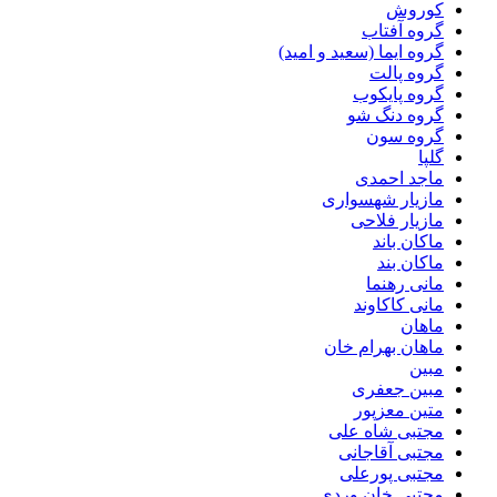
کوروش
گروه آفتاب
گروه ایما (سعید و امید)
گروه پالت
گروه پایکوب
گروه دنگ شو
گروه سون
گلپا
ماجد احمدی
مازیار شهسواری
مازیار فلاحی
ماکان باند
ماکان بند
مانی رهنما
مانی کاکاوند
ماهان
ماهان بهرام خان
مبین
مبین جعفری
متین معزپور
مجتبى شاه على
مجتبی آقاجانی
مجتبی پورعلی
مجتبی خان وردی