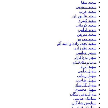
سعید سقا
سعید سمیعی
سعید عرب
سعید علیپوریان
سعید کبیری
سعید کرمانی
سعید لطفی
سعید مبرهن
سعید مدرس
سعید نجف زاده و امید آلو
سعید نظرزاده
سمیر عباسی
سهراب پاکزاد
سهراب فرتاش
سهند آیراد
سهیل جامی
سهیل زمانی
سهیل صاحب
سهیل کارساز
سهیل محمدی
سهیل مهرزادگان
سیامک عباسی
سیاوش شایگان
سیاوش قمصری