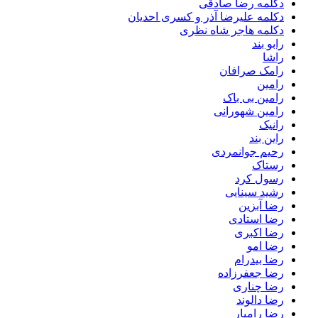
دکلمه رضا صادقی
دکلمه علیرضا آذر و کسری احدیان
دکلمه هاجر شاه نظری
رابو بند
راشا
رامک صرافان
رامین
رامین بی باک
رامین شهورانی
رانیک
راین بند
رحیم جوانمردی
رستاک
رسول کرد
رشید سینایی
رضا آبزین
رضا استادی
رضا اکبری
رضا امو
رضا بیدرام
رضا جعفرزاده
رضا چناری
رضا دالوند
رضا رامیار