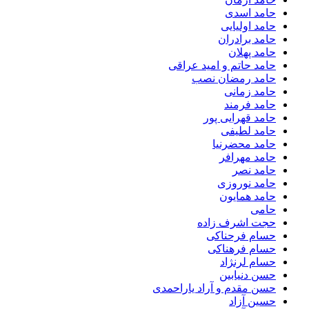
حامد اسدی
حامد اولیایی
حامد برادران
حامد پهلان
حامد حاتم و امید عراقی
حامد رمضان نصب
حامد زمانی
حامد فرمند
حامد قهرایی پور
حامد لطیفی
حامد محضرنیا
حامد مهرافر
حامد نصر
حامد نوروزی
حامد همایون
حامی
حجت اشرف زاده
حسام فرحناکی
حسام فرهناکی
حسام لرنژاد
حسن دنیابین
حسن مقدم و آراد یاراحمدی
حسین آزاد