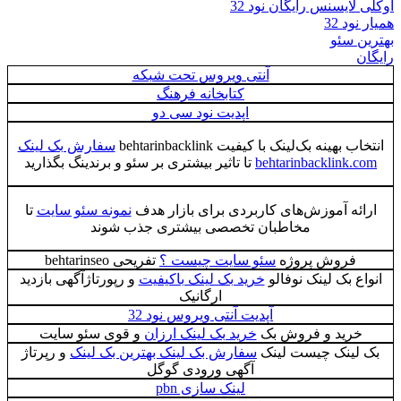
اوکلی لایسنس رایگان نود 32
همیار نود 32
بهترین سئو
رایگان
آنتی ویروس تحت شبکه
کتابخانه فرهنگ
اپدیت نود سی دو
انتخاب بهینه بک‌لینک با کیفیت behtarinbacklink
سفارش بک لینک
behtarinbacklink.com
تا تاثیر بیشتری بر سئو و برندینگ بگذارید
ارائه آموزش‌های کاربردی برای بازار هدف
نمونه سئو سایت
تا
مخاطبان تخصصی بیشتری جذب شوند
فروش پروژه
سئو سایت چیست ؟
تفریحی behtarinseo
انواع بک لینک نوفالو
خرید بک لینک باکیفیت
و رپورتاژآگهی بازدید
ارگانیک
آپدیت آنتی ویروس نود 32
خرید و فروش بک
خرید بک لینک ارزان
و قوی سئو سایت
بک لینک چیست لینک
سفارش بک لینک بهترین بک لینک
و رپرتاژ
آگهی ورودی گوگل
لینک سازی pbn