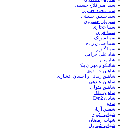
سید امیر فلاح حسینی
سید محمد حسینی
سیدحسین حسینی
سیروان خسروی
سینا حجازی
سینا خزان
سینا سرلک
سینا صادق زاده
سینا گلزار
شاد علی چراغی
شارمین
شانیکو و مهران پیک
شاهین خواجوی
شاهین زمانی و احسان افشاری
شاهین عبدهی
شاهین متولی
شاهین ملک
شایان Eyn2
شفق
شمس آریان
شهاب اکبری
شهاب رمضان
شهاب شهرزاد