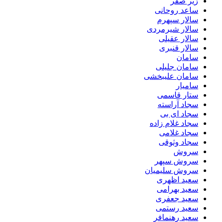
زیر صفر
ساعد روحانی
سالار سپهرم
سالار شیرمردی
سالار عقیلی
سالار قنبری
سامان
سامان جلیلی
سامان علیبخشی
سامیار
ستار قاسمی
سجاد آراسته
سجاد ای بی
سجاد غلام زاده
سجاد غلامی
سجاد وثوقى
سروش
سروش سپهر
سروش سلیمیان
سعید اظهری
سعید بهرامی
سعید جعفری
سعید رستمی
سعید رهنمافر