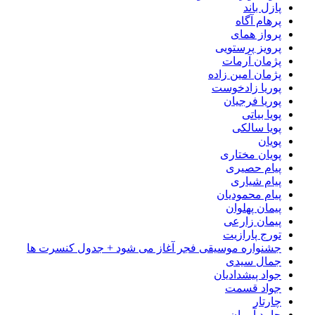
پازل باند
پرهام آگاه
پرواز همای
پرویز پرستویی
پژمان آرمات
پژمان امین زاده
پوریا زادخوست
پوریا فرجیان
پویا بیاتی
پویا سالکی
پویان
پویان مختاری
پیام حصیری
پیام شیاری
پیام محمودیان
پیمان پهلوان
پیمان زارعی
تورج پارازیت
جشنواره موسیقی فجر آغاز می شود + جدول کنسرت ها
جمال سیدی
جواد پیشدادیان
جواد قسمت
چارتار
حامد آرمان