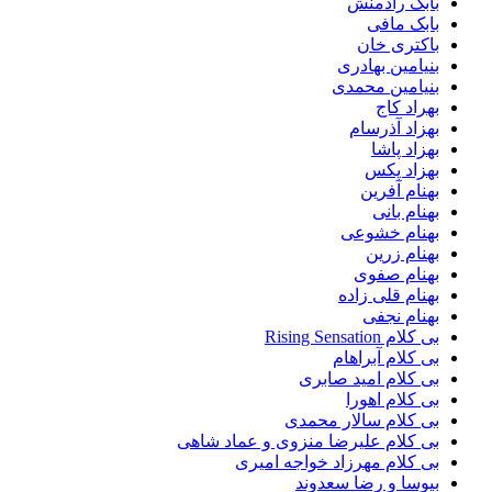
بابک رادمنش
بابک مافی
باکتری خان
بنیامین بهادری
بنیامین محمدی
بهراد کاج
بهزاد آذرسام
بهزاد پاشا
بهزاد پکس
بهنام آفرین
بهنام بانی
بهنام خشوعی
بهنام زرین
بهنام صفوی
بهنام قلی زاده
بهنام نجفی
بی کلام Rising Sensation
بی کلام آبراهام
بی کلام امید صابری
بی کلام اهورا
بی کلام سالار محمدی
بی کلام علیرضا منزوی و عماد شاهی
بی کلام مهرزاد خواجه امیری
بیوسا و رضا سعدوند