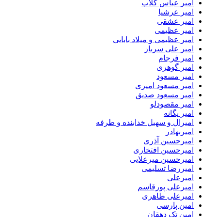
امیر عباس گلاب
امیر عرشیا
امیر عشقی
امیر عظیمی
امیر عظیمی و میلاد بابایی
امیر علی سرباز
امیر فرجام
امیر گوهری
امیر مسعود
امیر مسعود امیری
امیر مسعود صدیق
امیر مقصودلو
امیر یگانه
امیرال و سهیل خدابنده و طرفه
امیربهادر
امیرحسین آذری
امیرحسین افتخاری
امیرحسین میرعلایی
امیررضا تسلیمی
امیرعلی
امیرعلی پورقاسم
امیرعلی طاهری
امین پارسی
امین تک دهقان