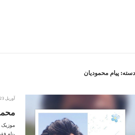
سته:
پیام محمودیان
آوریل 23, 2017
محمو
موزیک ج
بنام فقط م