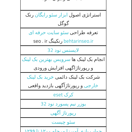
استراتژی اصول
ابزار سئو رایگان
رنک
گوگل
تعرفه طراحی
سئو سایت حرفه ای
behtarinseo.ir
رنکینگ seo . ir
لايسنس نود 32
انجام بک لینک ها
سرویس بهترین بک لینک
و رپورتاژاگهی افزایش ورودی
شرکت بک لینک دائمی
خرید بک لینک
خارجی
و رپورتاژآگهی بازدید واقعی
کرک eset
یوزر نیم پسورد نود 32
رپورتاژ آگهی
سئو چیست
جواب بازی آمیرزا مرحله ۱۲۰۰ تا ۱۲۹۹