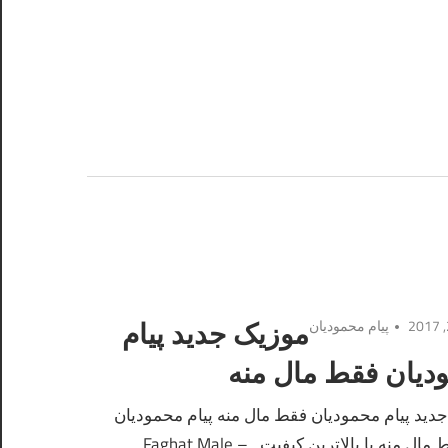
پیام محمودیان
موزیک جدید پیام
دیان فقط مال منه
دید پیام محمودیان فقط مال منه پیام محمودیان
ال منه با بالاترین کیفیت – Faghat Male