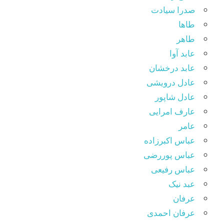
صدرا سیادت
طاها
طاهر
عابد آوا
عابد درخشان
عادل درویشی
عادل شاپور
عارف امرایی
عامر
عباس اکبرزاده
عباس پوررضی
عباس رفیعی
عبد نیک
عرفان
عرفان احمدی