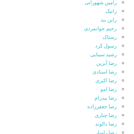
رامین شهورانی
رانیک
راین بند
رحیم جوانمردی
رستاک
رسول کرد
رشید سینایی
رضا آبزین
رضا استادی
رضا اکبری
رضا امو
رضا بیدرام
رضا جعفرزاده
رضا چناری
رضا دالوند
رضا رامیار