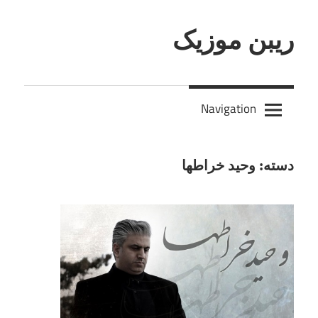
Skip
to
ریبن موزیک
content
دانلود
mp3
Navigation
جدید
دسته:
وحید خراطها