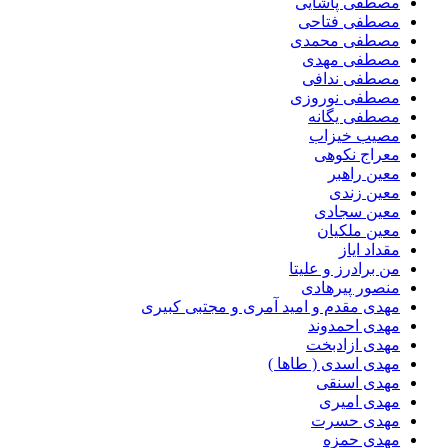
مصطفی پاشایی
مصطفی فتاحی
مصطفی محمدی
مصطفی مهدی
مصطفی ندافی
مصطفی نوروزی
مصطفی یگانه
مصیب خیزاب
معراج نکوهی
معین راهبر
معین زندی
معین سجادی
معین ملکیان
مقداد ایاز
من برادرز و علیتا
منصور پیرهادی
مهدى مقدم و امید آمرى و مجتبى کبیرى
مهدی احمدوند
مهدی ازادبخت
مهدی اسدی ( طاها )
مهدی اسنقی
مهدی امیری
مهدی حسرت
مهدی حمزه