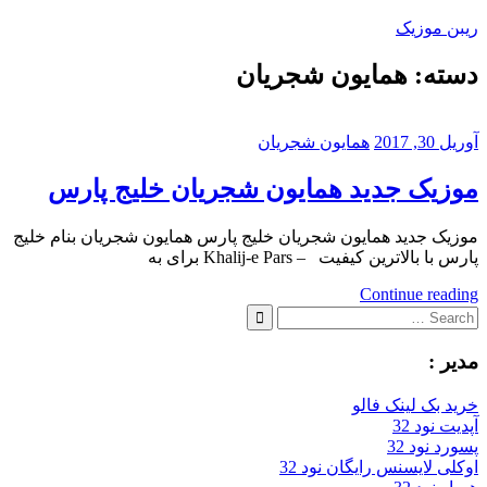
Skip
ریبن موزیک
to
content
دسته:
همایون شجریان
دانلود
mp3
جدید
آوریل 30, 2017
همایون شجریان
موزیک جدید همایون شجریان خلیج پارس
موزیک جدید همایون شجریان خلیج پارس همایون شجریان بنام خلیج
پارس با بالاترین کیفیت – Khalij-e Pars برای به
Continue reading
Search
for:
Search
مدیر :
خرید بک لینک فالو
آپدیت نود 32
پسورد نود 32
اوکلی لایسنس رایگان نود 32