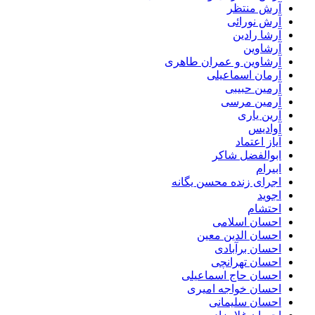
آرش منتظر
آرش نورائی
آرشا رادین
آرشاوین
آرشاوین و عمران طاهری
آرمان اسماعیلی
آرمین حبیبی
آرمین مرسی
آرین یاری
آوادیس
آیاز اعتماد
ابوالفضل شاکر
ابیرام
اجرای زنده محسن یگانه
اجوید
احتشام
احسان اسلامی
احسان الدین معین
احسان برآبادی
احسان تهرانچی
احسان حاج اسماعیلی
احسان خواجه امیری
احسان سلیمانی