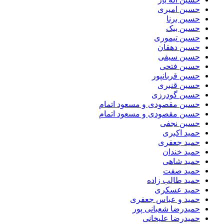
حسین امیری
حسین برنا
حسین بیک
حسین تیموری
حسین دهقان
حسین سیفی
حسین فتحی
حسین قربانپور
حسین قنبری
حسین گودرزی
حسین مقصودى و مسعود اتمام
حسین مقصودی و مسعود اتمام
حسین نجفی
حمید اکبری
حمید جعفری
حمید خندان
حمید شاهی
حمید صفت
حمید طالب زاده
حمید عسکری
حمید و عباس جعفری
حمیدرضا شعبانی پور
حمیدرضا علیخانی