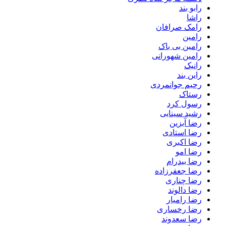
رابو بند
راشا
رامک صرافان
رامین
رامین بی باک
رامین شهورانی
رانیک
راین بند
رحیم جوانمردی
رستاک
رسول کرد
رشید سینایی
رضا آبزین
رضا استادی
رضا اکبری
رضا امو
رضا بیدرام
رضا جعفرزاده
رضا چناری
رضا دالوند
رضا رامیار
رضا رخساری
رضا سعدوند