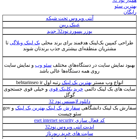
همیار نود 32
بهترین سئو
رایگان
آنتی ویروس تحت شبکه
عینک ریبن
یوزر پسورد نود32 جدید
طراحی کمپین بک‌لینک هدفمند برای برند محلی
بک لینک وبلاگی
تا
مشتریان منطقه‌ای بیشتری جذب برندتان شوند
بهبود نمایش سایت در دستگاه‌های مختلف
سئو وب
و نمایش سایت
روی همه دستگاه‌ها عالی باشد
انواع وب مستر
بهترین بک لینک
رتبه اول behtarinseo ir
سایت های بک لینک دائمی
خرید بکلینک قوی
و خیلی قوی جستجوی
گوگل
دانلود لایسنس نود 32
سفارش بک لینک دانشگاهی
سفارش بک لینک بهترین بک لینک
و gov
سئو چیست
کد فعال سازی eset internet security
اپدیت انتی ویروس نود32
سایت های خرید رپورتاژ