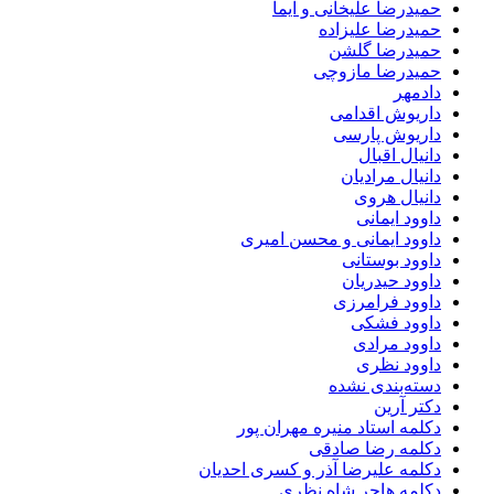
حمیدرضا علیخانی و ایما
حمیدرضا علیزاده
حمیدرضا گلشن
حمیدرضا مازوچی
دادمهر
داریوش اقدامی
داریوش پارسی
دانیال اقبال
دانیال مرادیان
دانیال هروی
داوود ایمانی
داوود ایمانی و محسن امیری
داوود بوستانی
داوود حیدریان
داوود فرامرزی
داوود فشکی
داوود مرادی
داوود نظری
دسته‌بندی نشده
دکتر آرین
دکلمه استاد منیره مهران پور
دکلمه رضا صادقی
دکلمه علیرضا آذر و کسری احدیان
دکلمه هاجر شاه نظری