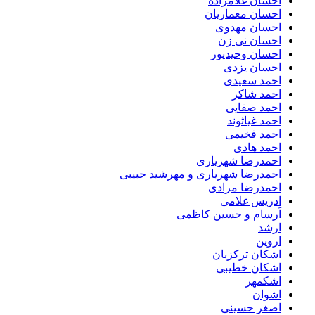
احسان غلامزاده
احسان معماریان
احسان مهدوی
احسان نی زن
احسان وحیدپور
احسان یزدی
احمد سعیدی
احمد شاکر
احمد صفایی
احمد غیاثوند
احمد فخیمی
احمد هادی
احمدرضا شهریاری
احمدرضا شهریاری و مهرشید حبیبی
احمدرضا مرادی
ادریس غلامی
اَرسام و حسین کاظمی
ارشد
اروین
اشکان ترکزبان
اشکان خطیبی
اشکمهر
اشوان
اصغر حسینی