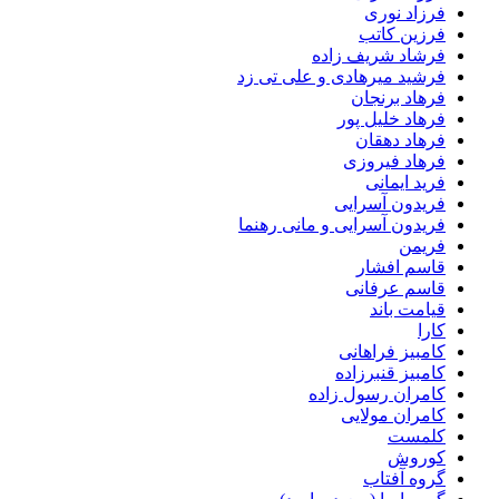
فرزاد نوری
فرزین کاتب
فرشاد شریف زاده
فرشید میرهادی و علی تی زد
فرهاد برنجان
فرهاد خلیل پور
فرهاد دهقان
فرهاد فیروزی
فرید ایمانی
فریدون آسرایی
فریدون آسرایی و مانی رهنما
فریمن
قاسم افشار
قاسم عرفانی
قیامت باند
کارا
کامبیز فراهانی
کامبیز قنبرزاده
کامران رسول زاده
کامران مولایی
کلمست
کوروش
گروه آفتاب