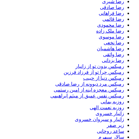
رضا شیری
رضا صادقی
رضا فراهانی
رضا قائمی
رضا محمودی
رضا ملک زاده
رضا موسوی
رضا نخعی
رضا هاشمیان
رضا واثقی
رضا یزدانی
رمیکس بدون تو از زانیار
رمیکس چرا تو از فرزاد فرزین
رمیکس دنیا از حبیب
رمیکس مرد دیوونه از رضا صادقی
رمیکس معجزه اینه از امین رستمی
رمیکس نفس عمیق از میثم ابراهیمی
روزبه بمانی
روزبه نعمت الهی
زانیار خسروی
زانیار و سیروان خسروی
زیر صفر
ساعد روحانی
سالار سپهرم