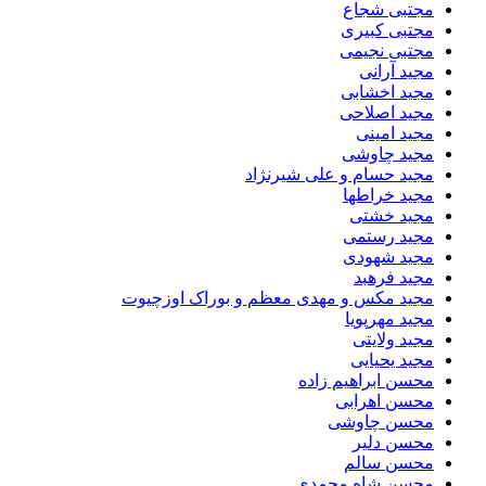
مجتبی شجاع
مجتبی کبیری
مجتبی نجیمی
مجید آرانی
مجید اخشابی
مجید اصلاحی
مجید امینی
مجید چاوشی
مجید حسام و علی شیرنژاد
مجید خراطها
مجید خشتی
مجید رستمی
مجید شهودی
مجید فرهبد
مجید مکس و مهدی معظم و بوراک اوزچیوت
مجید مهرپویا
مجید ولایتی
مجید یحیایی
محسن ابراهیم زاده
محسن اهرابی
محسن چاوشی
محسن دلیر
محسن سالم
محسن شاه محمدی