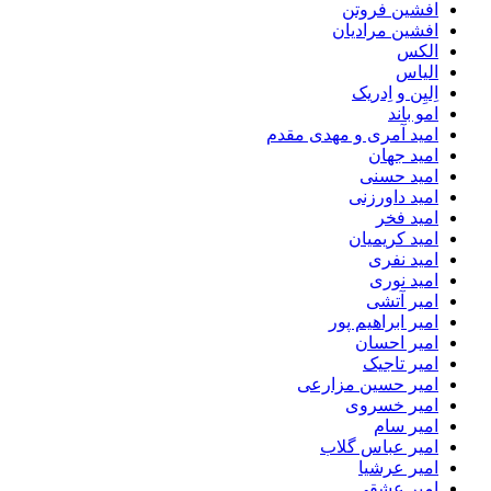
افشین فروتن
افشین مرادیان
الکس
الیاس
اِلیِن و اِدریک
امو باند
امید آمری و مهدی مقدم
امید جهان
امید حسنی
امید داورزنی
امید فخر
امید کریمیان
امید نفری
امید نوری
امیر آتشی
امیر ابراهیم پور
امیر احسان
امیر تاجیک
امیر حسین مزارعی
امیر خسروی
امیر سام
امیر عباس گلاب
امیر عرشیا
امیر عشقی