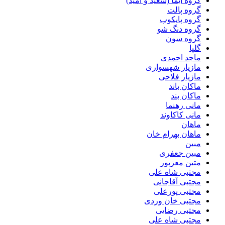
گروه ایما (سعید و امید)
گروه پالت
گروه پایکوب
گروه دنگ شو
گروه سون
گلپا
ماجد احمدی
مازیار شهسواری
مازیار فلاحی
ماکان باند
ماکان بند
مانی رهنما
مانی کاکاوند
ماهان
ماهان بهرام خان
مبین
مبین جعفری
متین معزپور
مجتبى شاه على
مجتبی آقاجانی
مجتبی پورعلی
مجتبی خان وردی
مجتبی رضایی
مجتبی شاه علی