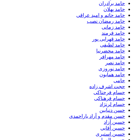
حامد برادران
حامد پهلان
حامد حاتم و امید عراقی
حامد رمضان نصب
حامد زمانی
حامد فرمند
حامد قهرایی پور
حامد لطیفی
حامد محضرنیا
حامد مهرافر
حامد نصر
حامد نوروزی
حامد همایون
حامی
حجت اشرف زاده
حسام فرحناکی
حسام فرهناکی
حسام لرنژاد
حسن دنیابین
حسن مقدم و آراد یاراحمدی
حسین آزاد
حسین آقایی
حسین استیری
حسین اله یار