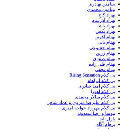
بنیامین بهادری
بنیامین محمدی
بهراد کاج
بهزاد آذرسام
بهزاد پاشا
بهزاد پکس
بهنام آفرین
بهنام بانی
بهنام خشوعی
بهنام زرین
بهنام صفوی
بهنام قلی زاده
بهنام نجفی
بی کلام Rising Sensation
بی کلام آبراهام
بی کلام امید صابری
بی کلام اهورا
بی کلام سالار محمدی
بی کلام علیرضا منزوی و عماد شاهی
بی کلام مهرزاد خواجه امیری
بیوسا و رضا سعدوند
پازل باند
پرهام آگاه