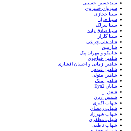
سیدحسین حسینی
سیروان خسروی
سینا حجازی
سینا خزان
سینا سرلک
سینا صادق زاده
سینا گلزار
شاد علی چراغی
شارمین
شانیکو و مهران پیک
شاهین خواجوی
شاهین زمانی و احسان افشاری
شاهین عبدهی
شاهین متولی
شاهین ملک
شایان Eyn2
شفق
شمس آریان
شهاب اکبری
شهاب رمضان
شهاب شهرزاد
شهاب مظفری
شهاب ناطقی
شهرام جعفری