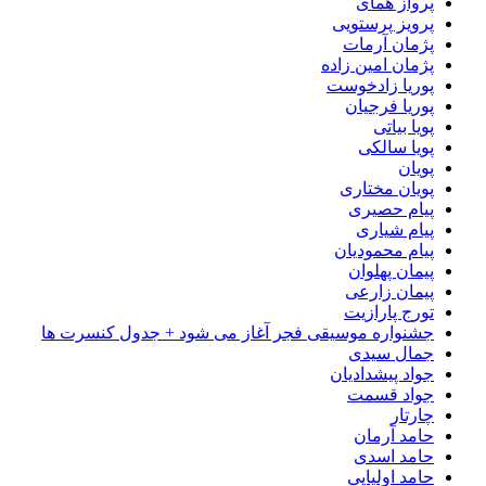
پرواز همای
پرویز پرستویی
پژمان آرمات
پژمان امین زاده
پوریا زادخوست
پوریا فرجیان
پویا بیاتی
پویا سالکی
پویان
پویان مختاری
پیام حصیری
پیام شیاری
پیام محمودیان
پیمان پهلوان
پیمان زارعی
تورج پارازیت
جشنواره موسیقی فجر آغاز می شود + جدول کنسرت ها
جمال سیدی
جواد پیشدادیان
جواد قسمت
چارتار
حامد آرمان
حامد اسدی
حامد اولیایی