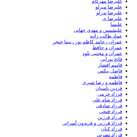
علیرضا مهرکام
علیرضا میرلو
علیرضا ندرلو
علیرضا ی
علیسا
علیشمس و مهدی جهانی
عماد طالب زاده
عمران ، حامد کاظم پور ، نیما حنجر
عمران و حافظ
عمران و مجتبی بلود
فاتح نورایی
فاسم افشار
فاضل بیکس
فاطمه
فاطمه و رضا شیری
فردین پاسبان
فرزاد خرمی
فرزاد شاه علی
فرزاد صادقى
فرزاد فتحی
فرزاد فرزین
فرزاد فرزین و فریدون آسرایی
فرزاد کیان
فرزاد نصرتی