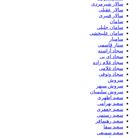
سالار شیرمردی
سالار عقیلی
سالار قنبری
سامان
سامان جلیلی
سامان علیبخشی
سامیار
ستار قاسمی
سجاد آراسته
سجاد ای بی
سجاد غلام زاده
سجاد غلامی
سجاد وثوقى
سروش
سروش سپهر
سروش سلیمیان
سعید اظهری
سعید بهرامی
سعید جعفری
سعید رستمی
سعید رهنمافر
سعید سقا
سعید سمیعی