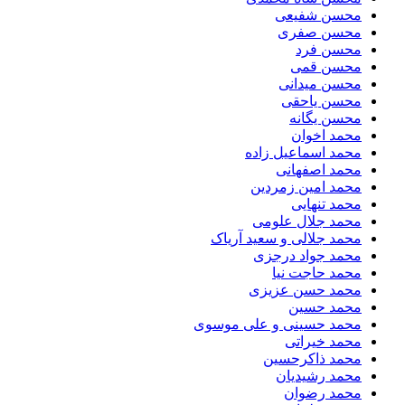
محسن شفیعی
محسن صفری
محسن فرد
محسن قمی
محسن میدانی
محسن یاحقی
محسن یگانه
محمد اخوان
محمد اسماعیل زاده
محمد اصفهانی
محمد امین زمردین
محمد تنهایی
محمد جلال علومی
محمد جلالی و سعید آریاک
محمد جواد درجزی
محمد حاجت نیا
محمد حسن عزیزی
محمد حسین
محمد حسینی و علی موسوی
محمد خیراتی
محمد ذاکرحسین
محمد رشیدیان
محمد رضوان