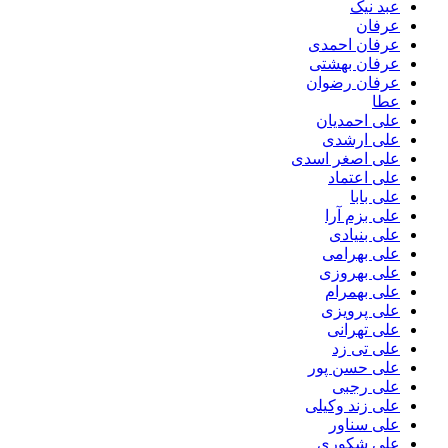
عبد نیک
عرفان
عرفان احمدی
عرفان بهشتی
عرفان رضوان
عطا
علی احمدیان
علی ارشدی
علی اصغر اسدی
علی اعتماد
علی بابا
علی بزم آرا
علی بنیادی
علی بهرامی
علی بهروزی
علی بهمرام
علی پرویزی
علی تهرانی
علی تی زد
علی حسن پور
علی رجبی
علی زند وکیلی
علی سناور
علی شکوری