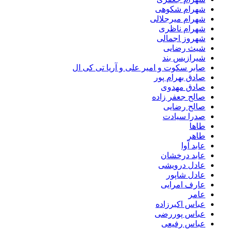
شهرام شکوهی
شهرام میرجلالی
شهرام ناظری
شهروز اجمالی
شیث رضایی
شیرازیس بند
صابر سکوت و امیر علی و آریا تی کی ال
صادق بهرام پور
صادق مهدوی
صالح جعفر زاده
صالح رضایی
صدرا سیادت
طاها
طاهر
عابد آوا
عابد درخشان
عادل درویشی
عادل شاپور
عارف امرایی
عامر
عباس اکبرزاده
عباس پوررضی
عباس رفیعی