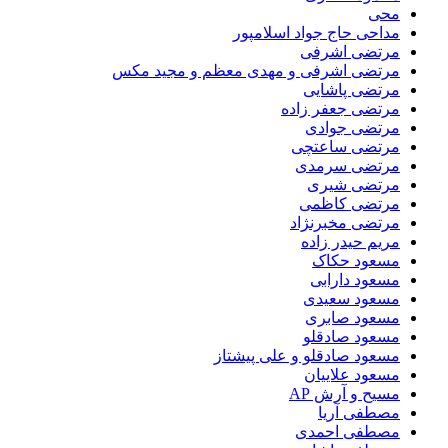
محی
مداحی حاج جواد اسلامپور
مرتضی اشرفی
مرتضی اشرفی و مهدی معظم و مجید مکس
مرتضی پاشایی
مرتضی جعفر زاده
مرتضی جوادی
مرتضی ساعتچی
مرتضی سرمدی
مرتضی شیری
مرتضی کاظمی
مرتضی مخبرنژاد
مریم حیدر زاده
مسعود حکاک
مسعود دارابی
مسعود سعیدی
مسعود صابری
مسعود صادقلو
مسعود صادقلو و علی پیشتاز
مسعود علاییان
مسیح و آرش AP
مصطفی آریا
مصطفی احمدی