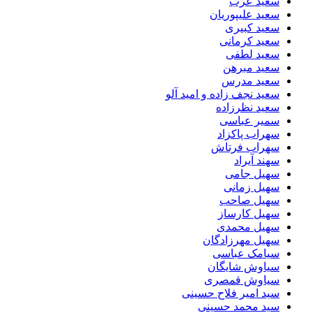
سعید عرب
سعید علیپوریان
سعید کبیری
سعید کرمانی
سعید لطفی
سعید مبرهن
سعید مدرس
سعید نجف زاده و امید آلو
سعید نظرزاده
سمیر عباسی
سهراب پاکزاد
سهراب فرتاش
سهند آیراد
سهیل جامی
سهیل زمانی
سهیل صاحب
سهیل کارساز
سهیل محمدی
سهیل مهرزادگان
سیامک عباسی
سیاوش شایگان
سیاوش قمصری
سید امیر فلاح حسینی
سید محمد حسینی