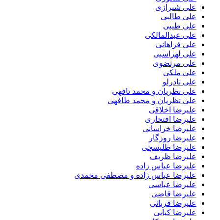
علی شیرازی
علی طالبی
علی طیبی
علی عبدالمالکی
علی فراهانی
علی لهراسبی
علی مرتضوی
علی ملکی
علی نادرلو
علی نظریان و محمد تافهی
علی نظریان و محمد طافهی
علیرضا اخلاقی
علیرضا افتخاری
علیرضا خراسانی
علیرضا روزگار
علیرضا طلیسچی
علیرضا ظریف
علیرضا عباس زاده
علیرضا عباس زاده و مصطفی محمدی
علیرضا عباسی
علیرضا قاضی
علیرضا قربانی
علیرضا کیایی