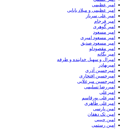
امیر عظیمی
امیر عظیمی و میلاد بابایی
امیر علی سرباز
امیر فرجام
امیر گوهری
امیر مسعود
امیر مسعود امیری
امیر مسعود صدیق
امیر مقصودلو
امیر یگانه
امیرال و سهیل خدابنده و طرفه
امیربهادر
امیرحسین آذری
امیرحسین افتخاری
امیرحسین میرعلایی
امیررضا تسلیمی
امیرعلی
امیرعلی پورقاسم
امیرعلی طاهری
امین پارسی
امین تک دهقان
امین حبیبی
امین رستمی