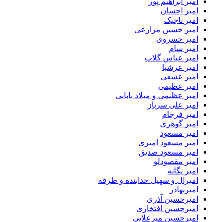
امیر ابراهیم پور
امیر احسان
امیر تاجیک
امیر حسین مزارعی
امیر خسروی
امیر سام
امیر عباس گلاب
امیر عرشیا
امیر عشقی
امیر عظیمی
امیر عظیمی و میلاد بابایی
امیر علی سرباز
امیر فرجام
امیر گوهری
امیر مسعود
امیر مسعود امیری
امیر مسعود صدیق
امیر مقصودلو
امیر یگانه
امیرال و سهیل خدابنده و طرفه
امیربهادر
امیرحسین آذری
امیرحسین افتخاری
امیرحسین میرعلایی