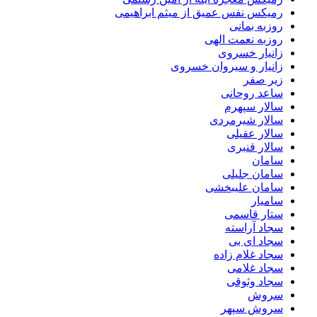
رمیکس نفس عمیق از میثم ابراهیمی
روزبه بمانی
روزبه نعمت الهی
زانیار خسروی
زانیار و سیروان خسروی
زیر صفر
ساعد روحانی
سالار سپهرم
سالار شیرمردی
سالار عقیلی
سالار قنبری
سامان
سامان جلیلی
سامان علیبخشی
سامیار
ستار قاسمی
سجاد آراسته
سجاد ای بی
سجاد غلام زاده
سجاد غلامی
سجاد وثوقى
سروش
سروش سپهر