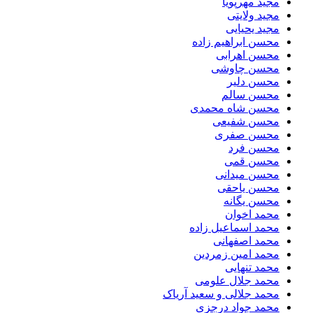
مجید مهرپویا
مجید ولایتی
مجید یحیایی
محسن ابراهیم زاده
محسن اهرابی
محسن چاوشی
محسن دلیر
محسن سالم
محسن شاه محمدی
محسن شفیعی
محسن صفری
محسن فرد
محسن قمی
محسن میدانی
محسن یاحقی
محسن یگانه
محمد اخوان
محمد اسماعیل زاده
محمد اصفهانی
محمد امین زمردین
محمد تنهایی
محمد جلال علومی
محمد جلالی و سعید آریاک
محمد جواد درجزی