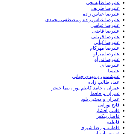
علیرضا طلیسچی
علیرضا ظریف
علیرضا عباس زاده
علیرضا عباس زاده و مصطفی محمدی
علیرضا عباسی
علیرضا قاضی
علیرضا قربانی
علیرضا کیایی
علیرضا مهرکام
علیرضا میرلو
علیرضا ندرلو
علیرضا ی
علیسا
علیشمس و مهدی جهانی
عماد طالب زاده
عمران ، حامد کاظم پور ، نیما حنجر
عمران و حافظ
عمران و مجتبی بلود
فاتح نورایی
فاسم افشار
فاضل بیکس
فاطمه
فاطمه و رضا شیری
فردین پاسبان