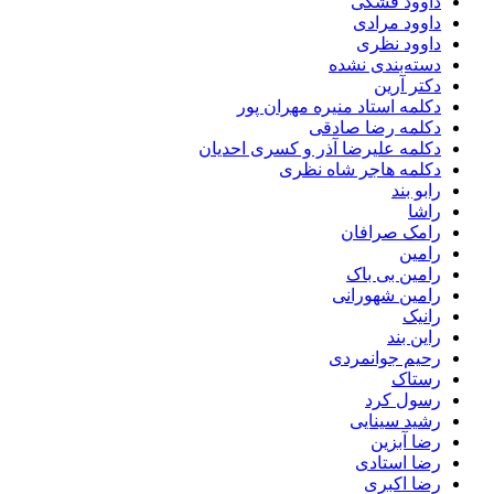
داوود فشکی
داوود مرادی
داوود نظری
دسته‌بندی نشده
دکتر آرین
دکلمه استاد منیره مهران پور
دکلمه رضا صادقی
دکلمه علیرضا آذر و کسری احدیان
دکلمه هاجر شاه نظری
رابو بند
راشا
رامک صرافان
رامین
رامین بی باک
رامین شهورانی
رانیک
راین بند
رحیم جوانمردی
رستاک
رسول کرد
رشید سینایی
رضا آبزین
رضا استادی
رضا اکبری