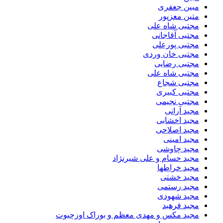
مبین جعفری
متین معزپور
مجتبى شاه على
مجتبی آقاجانی
مجتبی پورعلی
مجتبی خان وردی
مجتبی رضایی
مجتبی شاه علی
مجتبی شجاع
مجتبی کبیری
مجتبی نجیمی
مجید آرانی
مجید اخشابی
مجید اصلاحی
مجید امینی
مجید چاوشی
مجید حسام و علی شیرنژاد
مجید خراطها
مجید خشتی
مجید رستمی
مجید شهودی
مجید فرهبد
مجید مکس و مهدی معظم و بوراک اوزچیوت