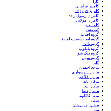
کارا
کامبیز فراهانی
کامبیز قنبرزاده
کامران رسول زاده
کامران مولایی
کلمست
کوروش
گروه آفتاب
گروه ایما (سعید و امید)
گروه پالت
گروه پایکوب
گروه دنگ شو
گروه سون
گلپا
ماجد احمدی
مازیار شهسواری
مازیار فلاحی
ماکان باند
ماکان بند
مانی رهنما
مانی کاکاوند
ماهان
ماهان بهرام خان
مبین