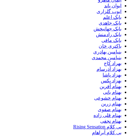
ایوان باند
ایوب گلزاری
بابک اعلم
بابک جاهدی
بابک جهانبخش
بابک رادمنش
بابک مافی
باکتری خان
بنیامین بهادری
بنیامین محمدی
بهراد کاج
بهزاد آذرسام
بهزاد پاشا
بهزاد پکس
بهنام آفرین
بهنام بانی
بهنام خشوعی
بهنام زرین
بهنام صفوی
بهنام قلی زاده
بهنام نجفی
بی کلام Rising Sensation
بی کلام آبراهام