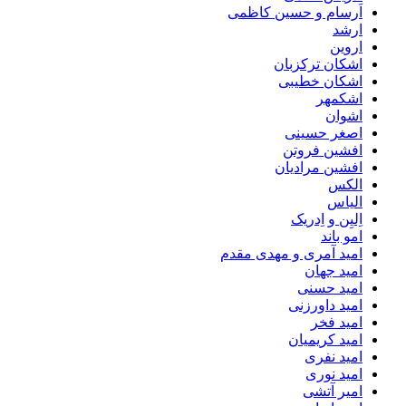
اَرسام و حسین کاظمی
ارشد
اروین
اشکان ترکزبان
اشکان خطیبی
اشکمهر
اشوان
اصغر حسینی
افشین فروتن
افشین مرادیان
الکس
الیاس
اِلیِن و اِدریک
امو باند
امید آمری و مهدی مقدم
امید جهان
امید حسنی
امید داورزنی
امید فخر
امید کریمیان
امید نفری
امید نوری
امیر آتشی