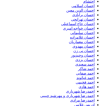
احتشام
احسان اسلامی
احسان الدین معین
احسان برآبادی
احسان تهرانچی
احسان حاج اسماعیلی
احسان خواجه امیری
احسان سلیمانی
احسان غلامزاده
احسان معماریان
احسان مهدوی
احسان نی زن
احسان وحیدپور
احسان یزدی
احمد سعیدی
احمد شاکر
احمد صفایی
احمد غیاثوند
احمد فخیمی
احمد هادی
احمدرضا شهریاری
احمدرضا شهریاری و مهرشید حبیبی
احمدرضا مرادی
ادریس غلامی