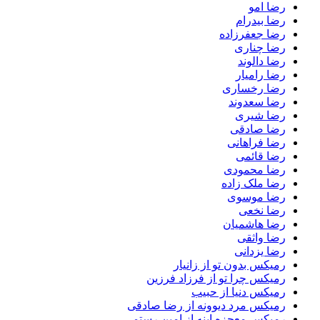
رضا امو
رضا بیدرام
رضا جعفرزاده
رضا چناری
رضا دالوند
رضا رامیار
رضا رخساری
رضا سعدوند
رضا شیری
رضا صادقی
رضا فراهانی
رضا قائمی
رضا محمودی
رضا ملک زاده
رضا موسوی
رضا نخعی
رضا هاشمیان
رضا واثقی
رضا یزدانی
رمیکس بدون تو از زانیار
رمیکس چرا تو از فرزاد فرزین
رمیکس دنیا از حبیب
رمیکس مرد دیوونه از رضا صادقی
رمیکس معجزه اینه از امین رستمی