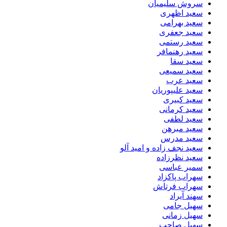
سروش سلیمیان
سعید اظهری
سعید بهرامی
سعید جعفری
سعید رستمی
سعید رهنمافر
سعید سقا
سعید سمیعی
سعید عرب
سعید علیپوریان
سعید کبیری
سعید کرمانی
سعید لطفی
سعید مبرهن
سعید مدرس
سعید نجف زاده و امید آلو
سعید نظرزاده
سمیر عباسی
سهراب پاکزاد
سهراب فرتاش
سهند آیراد
سهیل جامی
سهیل زمانی
سهیل صاحب