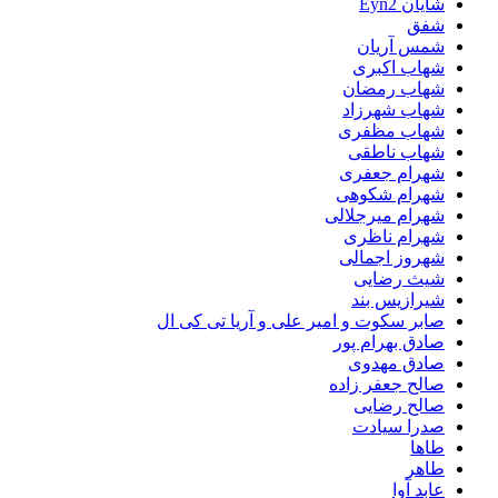
شایان Eyn2
شفق
شمس آریان
شهاب اکبری
شهاب رمضان
شهاب شهرزاد
شهاب مظفری
شهاب ناطقی
شهرام جعفری
شهرام شکوهی
شهرام میرجلالی
شهرام ناظری
شهروز اجمالی
شیث رضایی
شیرازیس بند
صابر سکوت و امیر علی و آریا تی کی ال
صادق بهرام پور
صادق مهدوی
صالح جعفر زاده
صالح رضایی
صدرا سیادت
طاها
طاهر
عابد آوا