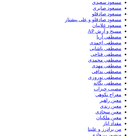
مسعود سعیدی
مسعود صابری
مسعود صادقلو
مسعود صادقلو و علی پیشتاز
مسعود علاییان
مسیح و آرش AP
مصطفی آریا
مصطفی احمدی
مصطفی پاشایی
مصطفی فتاحی
مصطفی محمدی
مصطفی مهدی
مصطفی ندافی
مصطفی نوروزی
مصطفی یگانه
مصیب خیزاب
معراج نکوهی
معین راهبر
معین زندی
معین سجادی
معین ملکیان
مقداد ایاز
من برادرز و علیتا
منصور پیرهادی