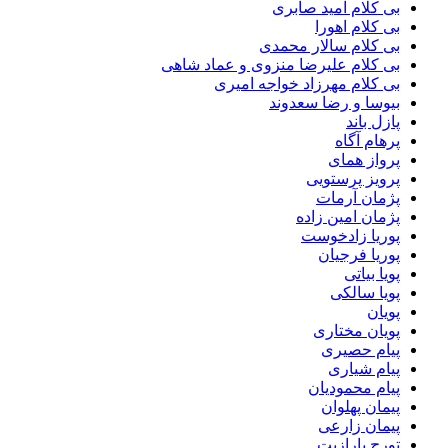
بی کلام امید صابری
بی کلام اهورا
بی کلام سالار محمدی
بی کلام علیرضا منزوی و عماد شاهی
بی کلام مهرزاد خواجه امیری
بیوسا و رضا سعدوند
پازل باند
پرهام آگاه
پرواز همای
پرویز پرستویی
پژمان آرمات
پژمان امین زاده
پوریا زادخوست
پوریا فرجیان
پویا بیاتی
پویا سالکی
پویان
پویان مختاری
پیام حصیری
پیام شیاری
پیام محمودیان
پیمان پهلوان
پیمان زارعی
تورج پارازیت