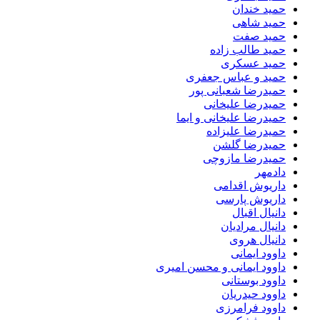
حمید خندان
حمید شاهی
حمید صفت
حمید طالب زاده
حمید عسکری
حمید و عباس جعفری
حمیدرضا شعبانی پور
حمیدرضا علیخانی
حمیدرضا علیخانی و ایما
حمیدرضا علیزاده
حمیدرضا گلشن
حمیدرضا مازوچی
دادمهر
داریوش اقدامی
داریوش پارسی
دانیال اقبال
دانیال مرادیان
دانیال هروی
داوود ایمانی
داوود ایمانی و محسن امیری
داوود بوستانی
داوود حیدریان
داوود فرامرزی