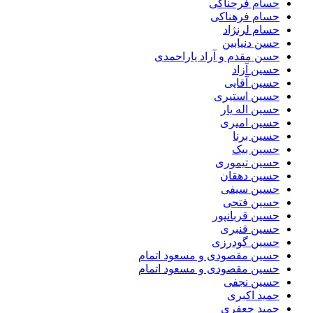
حسام فرحناکی
حسام فرهناکی
حسام لرنژاد
حسن دنیابین
حسن مقدم و آراد یاراحمدی
حسین آزاد
حسین آقایی
حسین استیری
حسین اله یار
حسین امیری
حسین برنا
حسین بیک
حسین تیموری
حسین دهقان
حسین سیفی
حسین فتحی
حسین قربانپور
حسین قنبری
حسین گودرزی
حسین مقصودى و مسعود اتمام
حسین مقصودی و مسعود اتمام
حسین نجفی
حمید اکبری
حمید جعفری