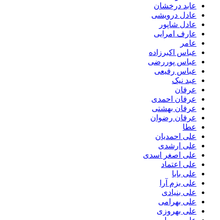
عابد درخشان
عادل درویشی
عادل شاپور
عارف امرایی
عامر
عباس اکبرزاده
عباس پوررضی
عباس رفیعی
عبد نیک
عرفان
عرفان احمدی
عرفان بهشتی
عرفان رضوان
عطا
علی احمدیان
علی ارشدی
علی اصغر اسدی
علی اعتماد
علی بابا
علی بزم آرا
علی بنیادی
علی بهرامی
علی بهروزی