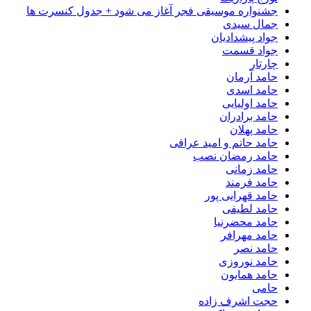
جشنواره موسیقی فجر آغاز می شود + جدول کنسرت ها
جمال سیدی
جواد پیشدادیان
جواد قسمت
چارتار
حامد آرمان
حامد اسدی
حامد اولیایی
حامد برادران
حامد پهلان
حامد حاتم و امید عراقی
حامد رمضان نصب
حامد زمانی
حامد فرمند
حامد قهرایی پور
حامد لطیفی
حامد محضرنیا
حامد مهرافر
حامد نصر
حامد نوروزی
حامد همایون
حامی
حجت اشرف زاده