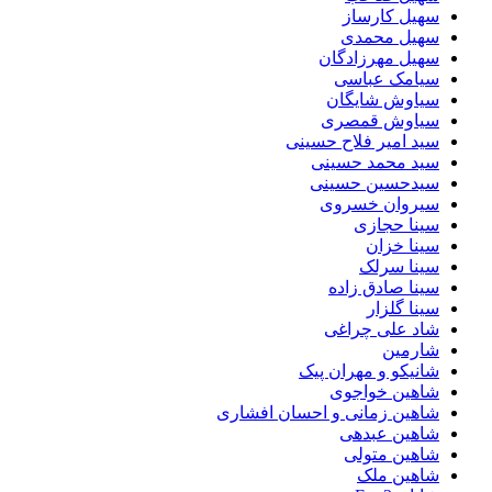
سهیل کارساز
سهیل محمدی
سهیل مهرزادگان
سیامک عباسی
سیاوش شایگان
سیاوش قمصری
سید امیر فلاح حسینی
سید محمد حسینی
سیدحسین حسینی
سیروان خسروی
سینا حجازی
سینا خزان
سینا سرلک
سینا صادق زاده
سینا گلزار
شاد علی چراغی
شارمین
شانیکو و مهران پیک
شاهین خواجوی
شاهین زمانی و احسان افشاری
شاهین عبدهی
شاهین متولی
شاهین ملک