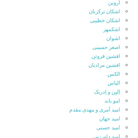
اروین
اشکان ترکزبان
اشکان خطیبی
اشکمهر
اشوان
اصغر حسینی
افشین فروتن
افشین مرادیان
الکس
الیاس
اِلیِن و اِدریک
امو باند
امید آمری و مهدی مقدم
امید جهان
امید حسنی
امید داورزنی