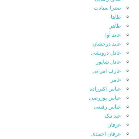
صدرا سیادت
طاها
طاهر
عابد آوا
عابد درخشان
عادل درویشی
عادل شاپور
عارف امرایی
عامر
عباس اکبرزاده
عباس پوررضی
عباس رفیعی
عبد نیک
عرفان
عرفان احمدی