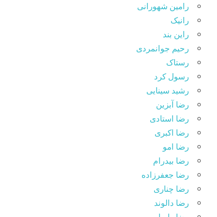
رامین شهورانی
رانیک
راین بند
رحیم جوانمردی
رستاک
رسول کرد
رشید سینایی
رضا آبزین
رضا استادی
رضا اکبری
رضا امو
رضا بیدرام
رضا جعفرزاده
رضا چناری
رضا دالوند
رضا رامیار