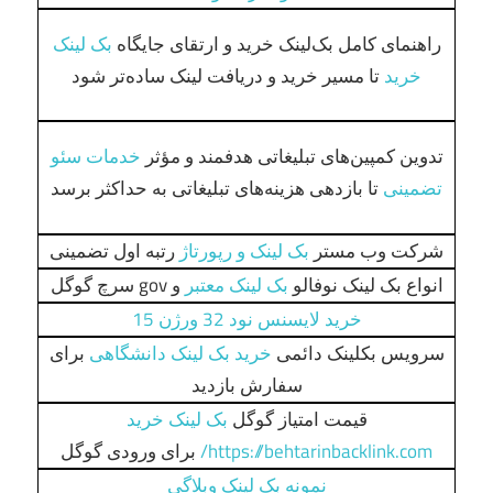
راهنمای کامل بک‌لینک خرید و ارتقای جایگاه
بک لینک
خرید
تا مسیر خرید و دریافت لینک ساده‌تر شود
تدوین کمپین‌های تبلیغاتی هدفمند و مؤثر
خدمات سئو
تضمینی
تا بازدهی هزینه‌های تبلیغاتی به حداکثر برسد
شرکت وب مستر
بک لینک و رپورتاژ
رتبه اول تضمینی
انواع بک لینک نوفالو
بک لینک معتبر
و gov سرچ گوگل
خرید لایسنس نود 32 ورژن 15
سرویس بکلینک دائمی
خرید بک لینک دانشگاهی
برای
سفارش بازدید
قیمت امتیاز گوگل
بک لینک خرید
https://behtarinbacklink.com/
برای ورودی گوگل
نمونه بک لینک وبلاگی