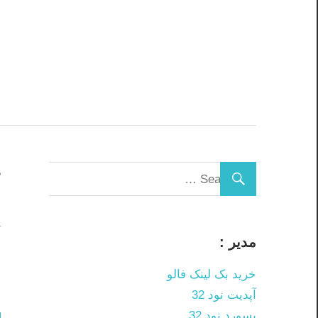
Skip
to
content
د
آ
مدیر :
م
خرید بک لینک فالو
م
آپدیت نود 32
پسورد نود 32