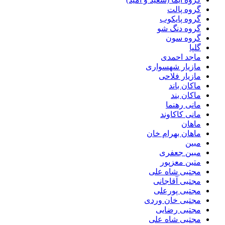
گروه پالت
گروه پایکوب
گروه دنگ شو
گروه سون
گلپا
ماجد احمدی
مازیار شهسواری
مازیار فلاحی
ماکان باند
ماکان بند
مانی رهنما
مانی کاکاوند
ماهان
ماهان بهرام خان
مبین
مبین جعفری
متین معزپور
مجتبى شاه على
مجتبی آقاجانی
مجتبی پورعلی
مجتبی خان وردی
مجتبی رضایی
مجتبی شاه علی