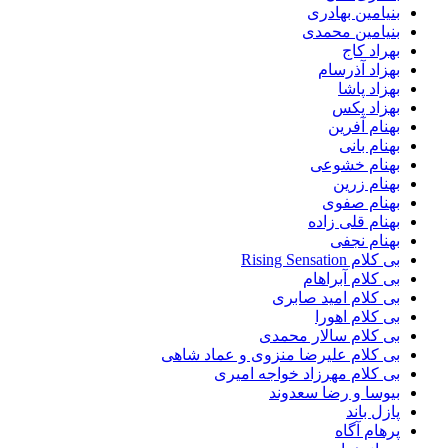
بنیامین بهادری
بنیامین محمدی
بهراد کاج
بهزاد آذرسام
بهزاد پاشا
بهزاد پکس
بهنام آفرین
بهنام بانی
بهنام خشوعی
بهنام زرین
بهنام صفوی
بهنام قلی زاده
بهنام نجفی
بی کلام Rising Sensation
بی کلام آبراهام
بی کلام امید صابری
بی کلام اهورا
بی کلام سالار محمدی
بی کلام علیرضا منزوی و عماد شاهی
بی کلام مهرزاد خواجه امیری
بیوسا و رضا سعدوند
پازل باند
پرهام آگاه