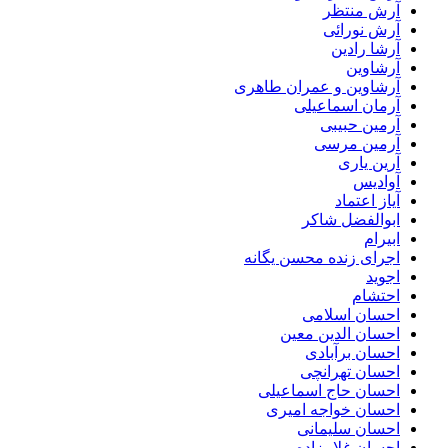
آرش منتظر
آرش نورائی
آرشا رادین
آرشاوین
آرشاوین و عمران طاهری
آرمان اسماعیلی
آرمین حبیبی
آرمین مرسی
آرین یاری
آوادیس
آیاز اعتماد
ابوالفضل شاکر
ابیرام
اجرای زنده محسن یگانه
اجوید
احتشام
احسان اسلامی
احسان الدین معین
احسان برآبادی
احسان تهرانچی
احسان حاج اسماعیلی
احسان خواجه امیری
احسان سلیمانی
احسان غلامزاده