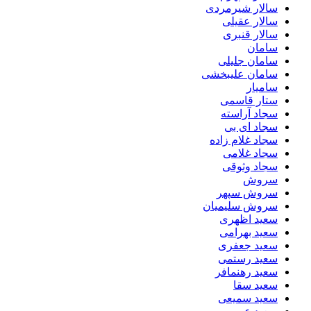
سالار شیرمردی
سالار عقیلی
سالار قنبری
سامان
سامان جلیلی
سامان علیبخشی
سامیار
ستار قاسمی
سجاد آراسته
سجاد ای بی
سجاد غلام زاده
سجاد غلامی
سجاد وثوقى
سروش
سروش سپهر
سروش سلیمیان
سعید اظهری
سعید بهرامی
سعید جعفری
سعید رستمی
سعید رهنمافر
سعید سقا
سعید سمیعی