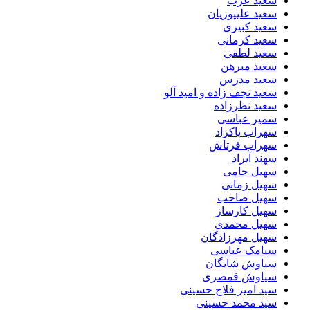
سعید عرب
سعید علیپوریان
سعید کبیری
سعید کرمانی
سعید لطفی
سعید مبرهن
سعید مدرس
سعید نجف زاده و امید آلو
سعید نظرزاده
سمیر عباسی
سهراب پاکزاد
سهراب فرتاش
سهند آیراد
سهیل جامی
سهیل زمانی
سهیل صاحب
سهیل کارساز
سهیل محمدی
سهیل مهرزادگان
سیامک عباسی
سیاوش شایگان
سیاوش قمصری
سید امیر فلاح حسینی
سید محمد حسینی