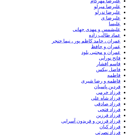
علیرضا مهرکام
علیرضا میرلو
علیرضا ندرلو
علیرضا ی
علیسا
علیشمس و مهدی جهانی
عماد طالب زاده
عمران ، حامد کاظم پور ، نیما حنجر
عمران و حافظ
عمران و مجتبی بلود
فاتح نورایی
فاسم افشار
فاضل بیکس
فاطمه
فاطمه و رضا شیری
فردین پاسبان
فرزاد خرمی
فرزاد شاه علی
فرزاد صادقى
فرزاد فتحی
فرزاد فرزین
فرزاد فرزین و فریدون آسرایی
فرزاد کیان
فرزاد نصرتی