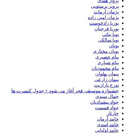
پرواز همای
پرویز پرستویی
پژمان آرمات
پژمان امین زاده
پوریا زادخوست
پوریا فرجیان
پویا بیاتی
پویا سالکی
پویان
پویان مختاری
پیام حصیری
پیام شیاری
پیام محمودیان
پیمان پهلوان
پیمان زارعی
تورج پارازیت
جشنواره موسیقی فجر آغاز می شود + جدول کنسرت ها
جمال سیدی
جواد پیشدادیان
جواد قسمت
چارتار
حامد آرمان
حامد اسدی
حامد اولیایی