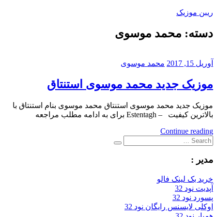
Skip
ریبن موزیک
to
content
دسته:
محمد موسوی
دانلود
mp3
جدید
آوریل 15, 2017
محمد موسوی
موزیک جدید محمد موسوی استنتاق
موزیک جدید محمد موسوی استنتاق محمد موسوی بنام استنتاق با
بالاترین کیفیت – Estentagh برای به ادامه مطلب مراجعه
Continue reading
Search
Search
for:
مدیر :
خرید بک لینک فالو
آپدیت نود 32
پسورد نود 32
اوکلی لایسنس رایگان نود 32
همیار نود 32