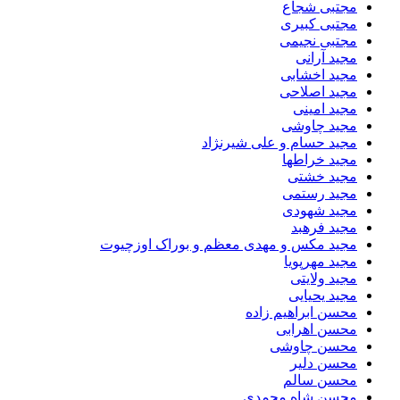
مجتبی شجاع
مجتبی کبیری
مجتبی نجیمی
مجید آرانی
مجید اخشابی
مجید اصلاحی
مجید امینی
مجید چاوشی
مجید حسام و علی شیرنژاد
مجید خراطها
مجید خشتی
مجید رستمی
مجید شهودی
مجید فرهبد
مجید مکس و مهدی معظم و بوراک اوزچیوت
مجید مهرپویا
مجید ولایتی
مجید یحیایی
محسن ابراهیم زاده
محسن اهرابی
محسن چاوشی
محسن دلیر
محسن سالم
محسن شاه محمدی