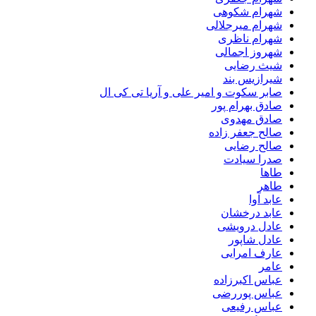
شهرام شکوهی
شهرام میرجلالی
شهرام ناظری
شهروز اجمالی
شیث رضایی
شیرازیس بند
صابر سکوت و امیر علی و آریا تی کی ال
صادق بهرام پور
صادق مهدوی
صالح جعفر زاده
صالح رضایی
صدرا سیادت
طاها
طاهر
عابد آوا
عابد درخشان
عادل درویشی
عادل شاپور
عارف امرایی
عامر
عباس اکبرزاده
عباس پوررضی
عباس رفیعی