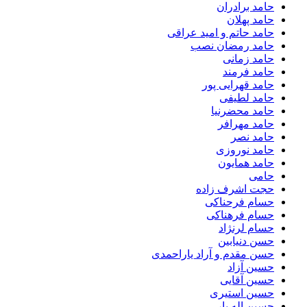
حامد برادران
حامد پهلان
حامد حاتم و امید عراقی
حامد رمضان نصب
حامد زمانی
حامد فرمند
حامد قهرایی پور
حامد لطیفی
حامد محضرنیا
حامد مهرافر
حامد نصر
حامد نوروزی
حامد همایون
حامی
حجت اشرف زاده
حسام فرحناکی
حسام فرهناکی
حسام لرنژاد
حسن دنیابین
حسن مقدم و آراد یاراحمدی
حسین آزاد
حسین آقایی
حسین استیری
حسین اله یار