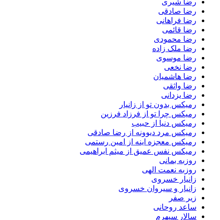
رضا شیری
رضا صادقی
رضا فراهانی
رضا قائمی
رضا محمودی
رضا ملک زاده
رضا موسوی
رضا نخعی
رضا هاشمیان
رضا واثقی
رضا یزدانی
رمیکس بدون تو از زانیار
رمیکس چرا تو از فرزاد فرزین
رمیکس دنیا از حبیب
رمیکس مرد دیوونه از رضا صادقی
رمیکس معجزه اینه از امین رستمی
رمیکس نفس عمیق از میثم ابراهیمی
روزبه بمانی
روزبه نعمت الهی
زانیار خسروی
زانیار و سیروان خسروی
زیر صفر
ساعد روحانی
سالار سپهرم