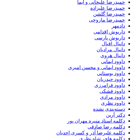
حمیدرضا علیخانی و ایما
حمیدرضا علیزاده
حمیدرضا گلشن
حمیدرضا مازوچی
دادمهر
داریوش اقدامی
داریوش پارسی
دانیال اقبال
دانیال مرادیان
دانیال هروی
داوود ایمانی
داوود ایمانی و محسن امیری
داوود بوستانی
داوود حیدریان
داوود فرامرزی
داوود فشکی
داوود مرادی
داوود نظری
دسته‌بندی نشده
دکتر آرین
دکلمه استاد منیره مهران پور
دکلمه رضا صادقی
دکلمه علیرضا آذر و کسری احدیان
دکلمه هاجر شاه نظری