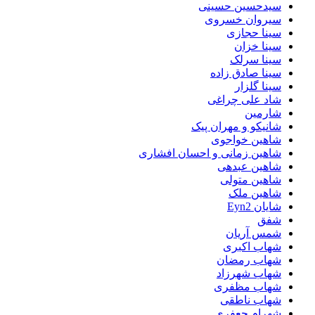
سیدحسین حسینی
سیروان خسروی
سینا حجازی
سینا خزان
سینا سرلک
سینا صادق زاده
سینا گلزار
شاد علی چراغی
شارمین
شانیکو و مهران پیک
شاهین خواجوی
شاهین زمانی و احسان افشاری
شاهین عبدهی
شاهین متولی
شاهین ملک
شایان Eyn2
شفق
شمس آریان
شهاب اکبری
شهاب رمضان
شهاب شهرزاد
شهاب مظفری
شهاب ناطقی
شهرام جعفری