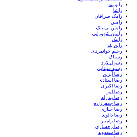
رابو بند
راشا
رامک صرافان
رامین
رامین بی باک
رامین شهورانی
رانیک
راین بند
رحیم جوانمردی
رستاک
رسول کرد
رشید سینایی
رضا آبزین
رضا استادی
رضا اکبری
رضا امو
رضا بیدرام
رضا جعفرزاده
رضا چناری
رضا دالوند
رضا رامیار
رضا رخساری
رضا سعدوند