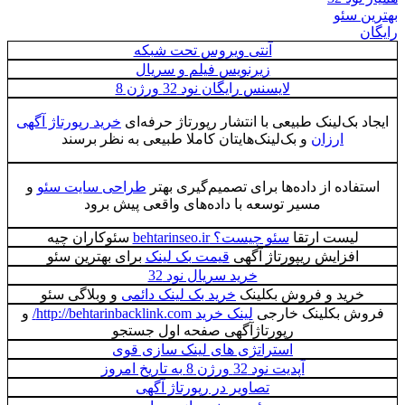
بهترین سئو
رایگان
آنتی ویروس تحت شبکه
زیرنویس فیلم و سریال
لایسنس رایگان نود 32 ورژن 8
ایجاد بک‌لینک طبیعی با انتشار رپورتاژ حرفه‌ای
خرید رپورتاژ آگهی
ارزان
و بک‌لینک‌هایتان کاملا طبیعی به نظر برسند
استفاده از داده‌ها برای تصمیم‌گیری بهتر
طراحی سایت سئو
و
مسیر توسعه با داده‌های واقعی پیش برود
لیست ارتقا
سئو چیست؟ behtarinseo.ir
سئوکاران چیه
افزایش ریپورتاژ آگهی
قیمت بک لینک
برای بهترین سئو
خرید سریال نود 32
خرید و فروش بکلینک
خرید بک لینک دائمی
و وبلاگی سئو
فروش بکلینک خارجی
لینک خرید http://behtarinbacklink.com/
و
رپورتاژآگهی صفحه اول جستجو
استراتژی های لینک سازی قوی
آپدیت نود 32 ورژن 8 به تاریخ امروز
تصاویر در رپورتاژ آگهی