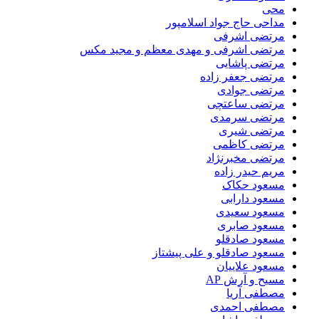
محی
مداحی حاج جواد اسلامپور
مرتضی اشرفی
مرتضی اشرفی و مهدی معظم و مجید مکس
مرتضی پاشایی
مرتضی جعفر زاده
مرتضی جوادی
مرتضی ساعتچی
مرتضی سرمدی
مرتضی شیری
مرتضی کاظمی
مرتضی مخبرنژاد
مریم حیدر زاده
مسعود حکاک
مسعود دارابی
مسعود سعیدی
مسعود صابری
مسعود صادقلو
مسعود صادقلو و علی پیشتاز
مسعود علاییان
مسیح و آرش AP
مصطفی آریا
مصطفی احمدی