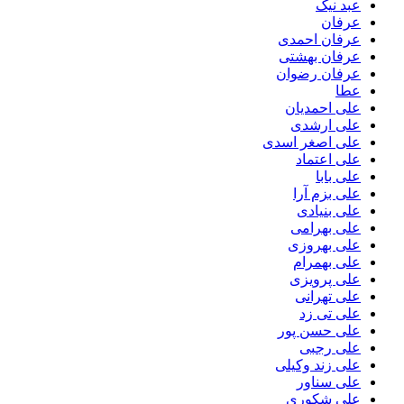
عبد نیک
عرفان
عرفان احمدی
عرفان بهشتی
عرفان رضوان
عطا
علی احمدیان
علی ارشدی
علی اصغر اسدی
علی اعتماد
علی بابا
علی بزم آرا
علی بنیادی
علی بهرامی
علی بهروزی
علی بهمرام
علی پرویزی
علی تهرانی
علی تی زد
علی حسن پور
علی رجبی
علی زند وکیلی
علی سناور
علی شکوری