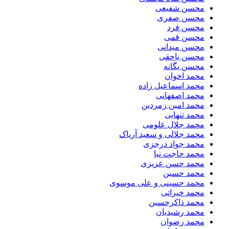
محسن شفیعی
محسن صفری
محسن فرد
محسن قمی
محسن میدانی
محسن یاحقی
محسن یگانه
محمد اخوان
محمد اسماعیل زاده
محمد اصفهانی
محمد امین زمردین
محمد تنهایی
محمد جلال علومی
محمد جلالی و سعید آریاک
محمد جواد درجزی
محمد حاجت نیا
محمد حسن عزیزی
محمد حسین
محمد حسینی و علی موسوی
محمد خیراتی
محمد ذاکرحسین
محمد رشیدیان
محمد رضوان