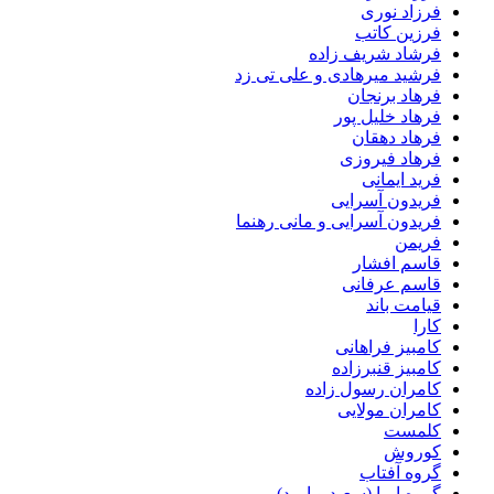
فرزاد نوری
فرزین کاتب
فرشاد شریف زاده
فرشید میرهادی و علی تی زد
فرهاد برنجان
فرهاد خلیل پور
فرهاد دهقان
فرهاد فیروزی
فرید ایمانی
فریدون آسرایی
فریدون آسرایی و مانی رهنما
فریمن
قاسم افشار
قاسم عرفانی
قیامت باند
کارا
کامبیز فراهانی
کامبیز قنبرزاده
کامران رسول زاده
کامران مولایی
کلمست
کوروش
گروه آفتاب
گروه ایما (سعید و امید)