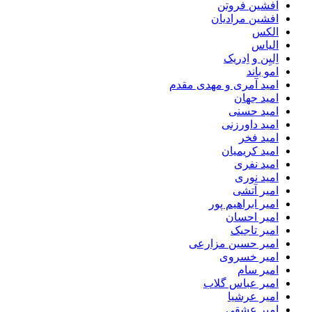
افشین فروتن
افشین مرادیان
الکس
الیاس
اِلیِن و اِدریک
امو باند
امید آمری و مهدی مقدم
امید جهان
امید حسنی
امید داورزنی
امید فخر
امید کریمیان
امید نفری
امید نوری
امیر آتشی
امیر ابراهیم پور
امیر احسان
امیر تاجیک
امیر حسین مزارعی
امیر خسروی
امیر سام
امیر عباس گلاب
امیر عرشیا
امیر عشقی