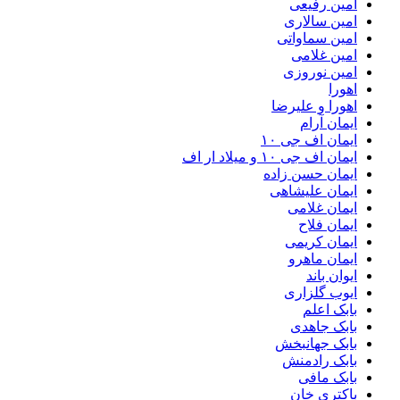
امین رفیعی
امین سالاری
امین سماواتی
امین غلامی
امین نوروزی
اهورا
اهورا و علیرضا
ایمان آرام
ایمان اف جی ۱۰
ایمان اف جی ۱۰ و میلاد ار اف
ایمان حسن زاده
ایمان علیشاهی
ایمان غلامی
ایمان فلاح
ایمان کریمی
ایمان ماهرو
ایوان باند
ایوب گلزاری
بابک اعلم
بابک جاهدی
بابک جهانبخش
بابک رادمنش
بابک مافی
باکتری خان