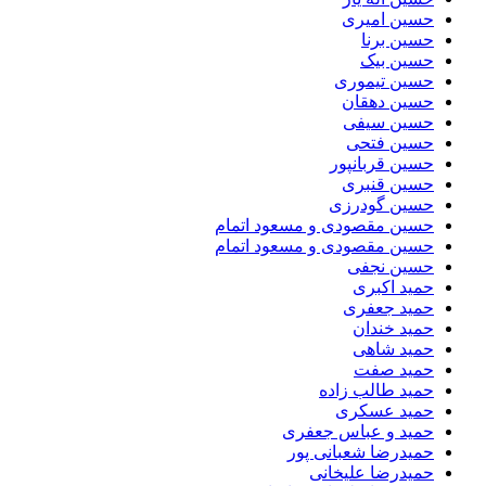
حسین امیری
حسین برنا
حسین بیک
حسین تیموری
حسین دهقان
حسین سیفی
حسین فتحی
حسین قربانپور
حسین قنبری
حسین گودرزی
حسین مقصودى و مسعود اتمام
حسین مقصودی و مسعود اتمام
حسین نجفی
حمید اکبری
حمید جعفری
حمید خندان
حمید شاهی
حمید صفت
حمید طالب زاده
حمید عسکری
حمید و عباس جعفری
حمیدرضا شعبانی پور
حمیدرضا علیخانی