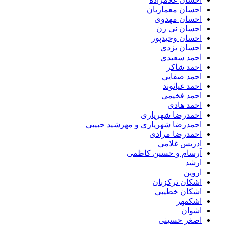
احسان معماریان
احسان مهدوی
احسان نی زن
احسان وحیدپور
احسان یزدی
احمد سعیدی
احمد شاکر
احمد صفایی
احمد غیاثوند
احمد فخیمی
احمد هادی
احمدرضا شهریاری
احمدرضا شهریاری و مهرشید حبیبی
احمدرضا مرادی
ادریس غلامی
اَرسام و حسین کاظمی
ارشد
اروین
اشکان ترکزبان
اشکان خطیبی
اشکمهر
اشوان
اصغر حسینی