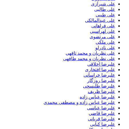
علی شیرازی
علی طالبی
علی طیبی
علی عبدالمالکی
علی فراهانی
علی لهراسبی
علی مرتضوی
علی ملکی
علی نادرلو
علی نظریان و محمد تافهی
علی نظریان و محمد طافهی
علیرضا اخلاقی
علیرضا افتخاری
علیرضا خراسانی
علیرضا روزگار
علیرضا طلیسچی
علیرضا ظریف
علیرضا عباس زاده
علیرضا عباس زاده و مصطفی محمدی
علیرضا عباسی
علیرضا قاضی
علیرضا قربانی
علیرضا کیایی