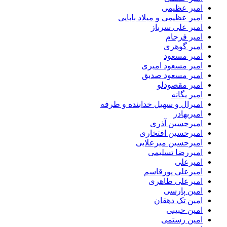
امیر عظیمی
امیر عظیمی و میلاد بابایی
امیر علی سرباز
امیر فرجام
امیر گوهری
امیر مسعود
امیر مسعود امیری
امیر مسعود صدیق
امیر مقصودلو
امیر یگانه
امیرال و سهیل خدابنده و طرفه
امیربهادر
امیرحسین آذری
امیرحسین افتخاری
امیرحسین میرعلایی
امیررضا تسلیمی
امیرعلی
امیرعلی پورقاسم
امیرعلی طاهری
امین پارسی
امین تک دهقان
امین حبیبی
امین رستمی