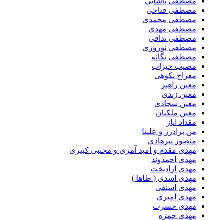
مصطفی پاشایی
مصطفی فتاحی
مصطفی محمدی
مصطفی مهدی
مصطفی ندافی
مصطفی نوروزی
مصطفی یگانه
مصیب خیزاب
معراج نکوهی
معین راهبر
معین زندی
معین سجادی
معین ملکیان
مقداد ایاز
من برادرز و علیتا
منصور پیرهادی
مهدى مقدم و امید آمرى و مجتبى کبیرى
مهدی احمدوند
مهدی ازادبخت
مهدی اسدی ( طاها )
مهدی اسنقی
مهدی امیری
مهدی حسرت
مهدی حمزه