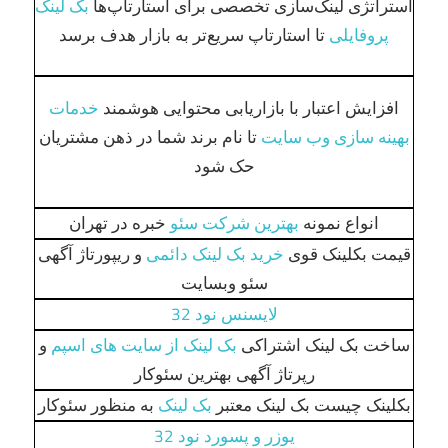
استراتژی لینک‌سازی تخصصی برای استارتاپ‌ها
بک لینک
پروفایلی
تا استارتاپ سریع‌تر به بازار هدف برسد
افزایش اعتبار با بازاریابی محتوایی هوشمند
خدمات
بهینه سازی وب سایت
تا نام برند شما در ذهن مشتریان
حک شود
انواع نمونه
بهترین شرکت سئو
خبره در تهران
قیمت بکلینک قوی
خرید بک لینک دائمی
و ریپورتاژ آگهی
سئو وبسایت
لایسنس نود 32
ساخت بک لینک اشتراکی
بک لینک از سایت های اسپم
و
رپرتاژ آگهی بهترین سئوکار
بکلینک چیست بک لینک معتبر
بک لینک
به منظور سئوکار
یوزر و پسورد نود 32