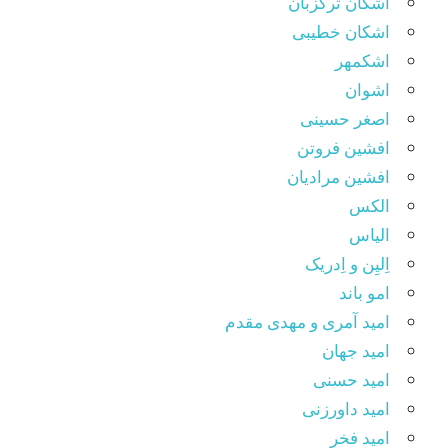
اشکان ترکزبان
اشکان خطیبی
اشکمهر
اشوان
اصغر حسینی
افشین فروتن
افشین مرادیان
الکس
الیاس
اِلیِن و اِدریک
امو باند
امید آمری و مهدی مقدم
امید جهان
امید حسنی
امید داورزنی
امید فخر