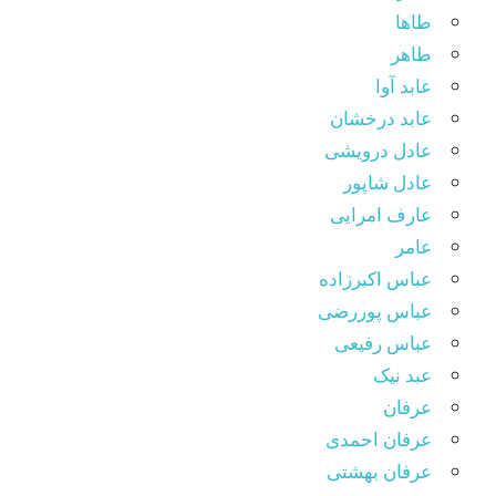
طاها
طاهر
عابد آوا
عابد درخشان
عادل درویشی
عادل شاپور
عارف امرایی
عامر
عباس اکبرزاده
عباس پوررضی
عباس رفیعی
عبد نیک
عرفان
عرفان احمدی
عرفان بهشتی