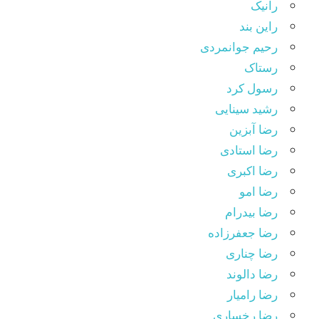
رانیک
راین بند
رحیم جوانمردی
رستاک
رسول کرد
رشید سینایی
رضا آبزین
رضا استادی
رضا اکبری
رضا امو
رضا بیدرام
رضا جعفرزاده
رضا چناری
رضا دالوند
رضا رامیار
رضا رخساری