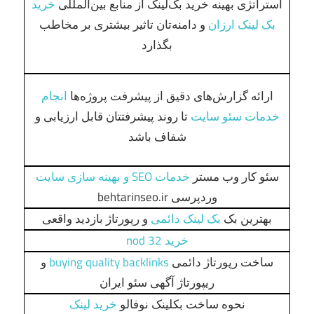
استراتژی بهینه خرید بک‌لینک از منابع بین‌المللی
خرید
بک لینک ارزان
و دامنه‌تان تاثیر بیشتری بر مخاطب
بگذارد
ارائه گزارش‌های دقیق از پیشرفت پروژه‌ها
انجام
خدمات سئو سایت
تا روند پیشرفتتان قابل ارزیابی و
شفاف باشد
سئو کار وب مستر
خدمات SEO و بهینه سازی سایت
وردپرسی behtarinseo.ir
بهترین بک
بک لینک دائمی
و رپورتاژ بازدید واقعی
خرید nod 32
ساخت رپورتاژ دائمی
buying quality backlinks
و
ریپورتاژ آگهی سئو ایران
نحوه ساخت بکلینک نوفالو
خرید لینک