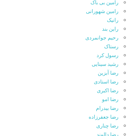
رامین بی باک
رامین شهورانی
رانیک
راین بند
رحیم جوانمردی
رستاک
رسول کرد
رشید سینایی
رضا آبزین
رضا استادی
رضا اکبری
رضا امو
رضا بیدرام
رضا جعفرزاده
رضا چناری
رضا دالوند