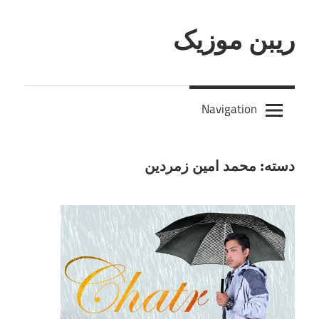
Skip
to
ریبن موزیک
content
دانلود
mp3
Navigation
جدید
دسته:
محمد امین زمردین