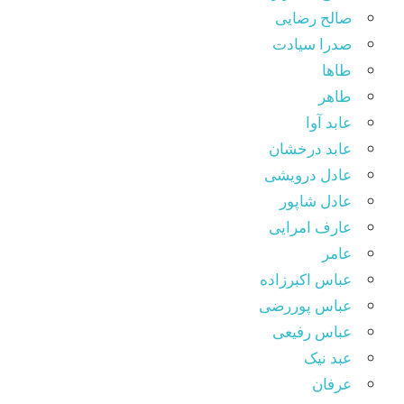
صالح رضایی
صدرا سیادت
طاها
طاهر
عابد آوا
عابد درخشان
عادل درویشی
عادل شاپور
عارف امرایی
عامر
عباس اکبرزاده
عباس پوررضی
عباس رفیعی
عبد نیک
عرفان