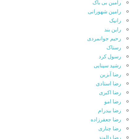
رامین بی باک
رامین شهورانی
رانیک
راین بند
رحیم جوانمردی
رستاک
رسول کرد
رشید سینایی
رضا آبزین
رضا استادی
رضا اکبری
رضا امو
رضا بیدرام
رضا جعفرزاده
رضا چناری
رضا دالوند