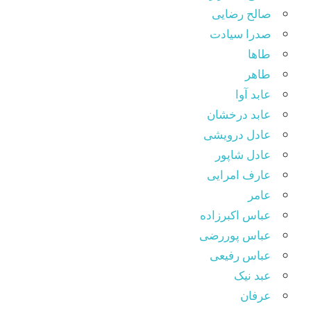
صالح رضایی
صدرا سیادت
طاها
طاهر
عابد آوا
عابد درخشان
عادل درویشی
عادل شاپور
عارف امرایی
عامر
عباس اکبرزاده
عباس پوررضی
عباس رفیعی
عبد نیک
عرفان