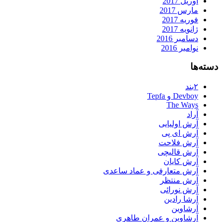
آوریل 2017
مارس 2017
فوریه 2017
ژانویه 2017
دسامبر 2016
نوامبر 2016
دسته‌ها
۲بند
Devboy و Tepfa
The Ways
آراد
آرش اولیایی
آرش ای پی
آرش فلاحت
آرش قالیچی
آرش کایان
آرش متعارفی و عماد ساعدی
آرش منتظر
آرش نورائی
آرشا رادین
آرشاوین
آرشاوین و عمران طاهری