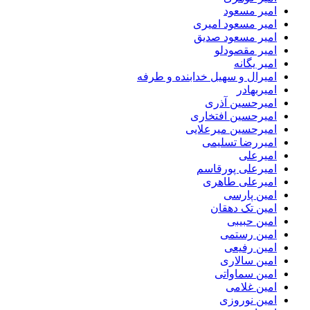
امیر مسعود
امیر مسعود امیری
امیر مسعود صدیق
امیر مقصودلو
امیر یگانه
امیرال و سهیل خدابنده و طرفه
امیربهادر
امیرحسین آذری
امیرحسین افتخاری
امیرحسین میرعلایی
امیررضا تسلیمی
امیرعلی
امیرعلی پورقاسم
امیرعلی طاهری
امین پارسی
امین تک دهقان
امین حبیبی
امین رستمی
امین رفیعی
امین سالاری
امین سماواتی
امین غلامی
امین نوروزی