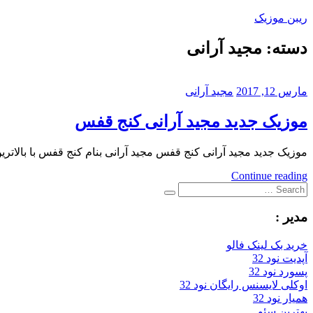
Skip
ریبن موزیک
to
content
دسته:
مجید آرانی
دانلود
mp3
جدید
مارس 12, 2017
مجید آرانی
موزیک جدید مجید آرانی کنج قفس
موزیک جدید مجید آرانی کنج قفس مجید آرانی بنام کنج قفس با بالاترین کیفیت –  Ghafas
Continue reading
Search
Search
for:
مدیر :
خرید بک لینک فالو
آپدیت نود 32
پسورد نود 32
اوکلی لایسنس رایگان نود 32
همیار نود 32
بهترین سئو