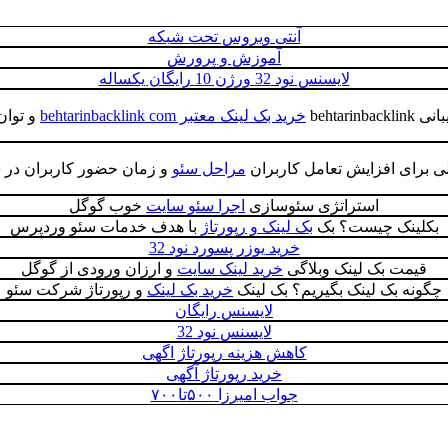
آنتی ویروس تحت شبکه
آموزش و پرورش
لایسنس نود 32 ورژن 10 رایگان یکساله
behtari
خرید بک لینک معتبر behtarinbacklink com
و توان
لی برای افزایش تعامل کاربران
مراحل سئو
و زمان حضور کاربران در س
استراتژی سئوسازی
اجرا سئو سایت
خوب گوگل
بکلینک چیست؟ بک
بک لینک و رپورتاژ
با هدف خدمات سئو وردپرس
خرید یوزر پسورد نود 32
قیمت بک لینک وبلاگی
خرید لینک سایت
و ارزان ورودی از گوگل
چگونه بک لینک بگیریم؟ بک لینک
خرید بک لینک
و رپورتاژ شرکت سئو
لایسنس رایگان
لایسنس نود 32
کاهش هزینه رپورتاژ اگهی
خرید رپورتاژ آگهی
جواب امیرزا ۵۰۰تا۷۰۰