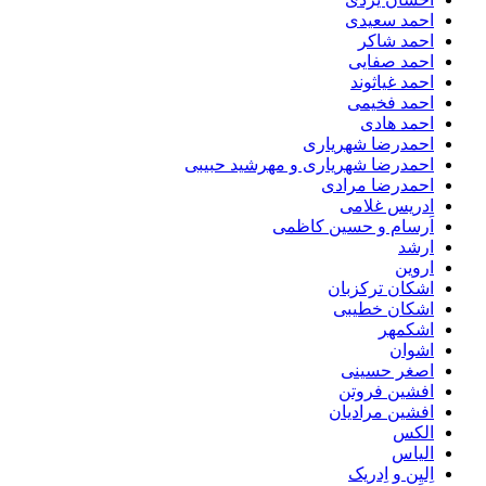
احمد سعیدی
احمد شاکر
احمد صفایی
احمد غیاثوند
احمد فخیمی
احمد هادی
احمدرضا شهریاری
احمدرضا شهریاری و مهرشید حبیبی
احمدرضا مرادی
ادریس غلامی
اَرسام و حسین کاظمی
ارشد
اروین
اشکان ترکزبان
اشکان خطیبی
اشکمهر
اشوان
اصغر حسینی
افشین فروتن
افشین مرادیان
الکس
الیاس
اِلیِن و اِدریک