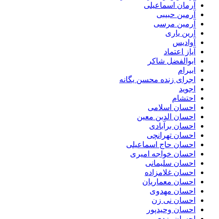
آرمان اسماعیلی
آرمین حبیبی
آرمین مرسی
آرین یاری
آوادیس
آیاز اعتماد
ابوالفضل شاکر
ابیرام
اجرای زنده محسن یگانه
اجوید
احتشام
احسان اسلامی
احسان الدین معین
احسان برآبادی
احسان تهرانچی
احسان حاج اسماعیلی
احسان خواجه امیری
احسان سلیمانی
احسان غلامزاده
احسان معماریان
احسان مهدوی
احسان نی زن
احسان وحیدپور
احسان یزدی