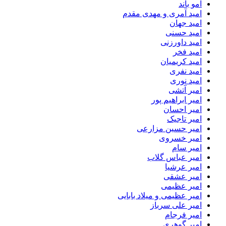
امو باند
امید آمری و مهدی مقدم
امید جهان
امید حسنی
امید داورزنی
امید فخر
امید کریمیان
امید نفری
امید نوری
امیر آتشی
امیر ابراهیم پور
امیر احسان
امیر تاجیک
امیر حسین مزارعی
امیر خسروی
امیر سام
امیر عباس گلاب
امیر عرشیا
امیر عشقی
امیر عظیمی
امیر عظیمی و میلاد بابایی
امیر علی سرباز
امیر فرجام
امیر گوهری