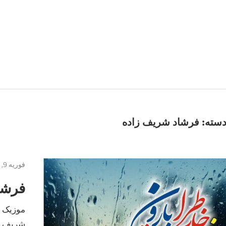
سته:
فرشاد شریف زاده
فوریه 9, 2017
فرشا
موزیک ج
شریف زا