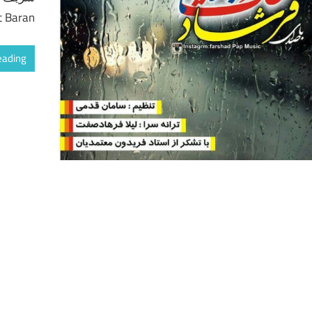
rat Baran
eading