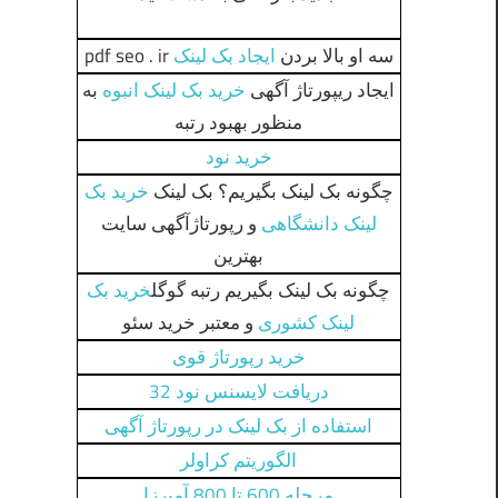
سه او بالا بردن
ایجاد بک لینک
pdf seo . ir
ایجاد ریپورتاژ آگهی
خرید بک لینک انبوه
به
منظور بهبود رتبه
خرید نود
چگونه بک لینک بگیریم؟ بک لینک
خرید بک
لینک دانشگاهی
و رپورتاژآگهی سایت
بهترین
چگونه بک لینک بگیریم رتبه گوگل
خرید بک
لینک کشوری
و معتبر خرید سئو
خرید رپورتاژ قوی
دریافت لایسنس نود 32
استفاده از بک لینک در رپورتاژ آگهی
الگوریتم کراولر
مرحله 600 تا 800 آمیرزا