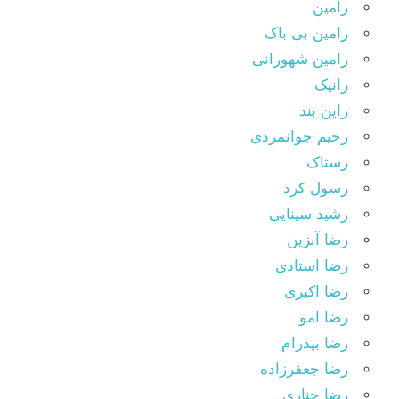
رامین
رامین بی باک
رامین شهورانی
رانیک
راین بند
رحیم جوانمردی
رستاک
رسول کرد
رشید سینایی
رضا آبزین
رضا استادی
رضا اکبری
رضا امو
رضا بیدرام
رضا جعفرزاده
رضا چناری