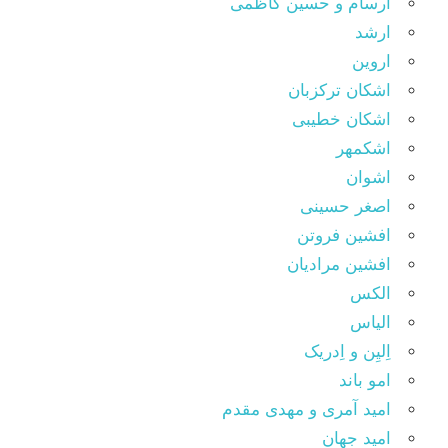
اَرسام و حسین کاظمی
ارشد
اروین
اشکان ترکزبان
اشکان خطیبی
اشکمهر
اشوان
اصغر حسینی
افشین فروتن
افشین مرادیان
الکس
الیاس
اِلیِن و اِدریک
امو باند
امید آمری و مهدی مقدم
امید جهان