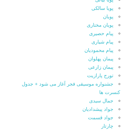
پویا سالکی
پویان
پویان مختاری
پیام حصیری
پیام شیاری
پیام محمودیان
پیمان پهلوان
پیمان زارعی
تورج پارازیت
جشنواره موسیقی فجر آغاز می شود + جدول
کنسرت ها
جمال سیدی
جواد پیشدادیان
جواد قسمت
چارتار