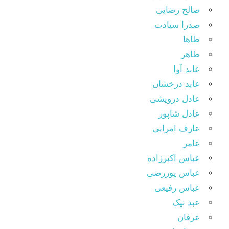
صالح رضایی
صدرا سیادت
طاها
طاهر
عابد آوا
عابد درخشان
عادل درویشی
عادل شاپور
عارف امرایی
عامر
عباس اکبرزاده
عباس پوررضی
عباس رفیعی
عبد نیک
عرفان