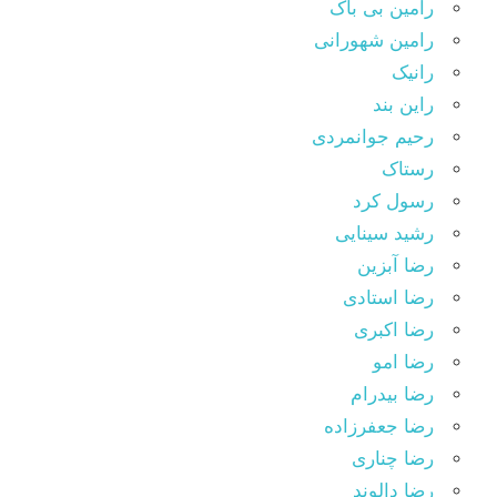
رامین بی باک
رامین شهورانی
رانیک
راین بند
رحیم جوانمردی
رستاک
رسول کرد
رشید سینایی
رضا آبزین
رضا استادی
رضا اکبری
رضا امو
رضا بیدرام
رضا جعفرزاده
رضا چناری
رضا دالوند