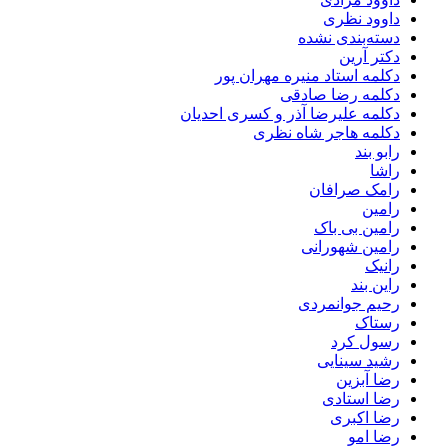
داوود نظری
دسته‌بندی نشده
دکتر آرین
دکلمه استاد منیره مهران پور
دکلمه رضا صادقی
دکلمه علیرضا آذر و کسری احدیان
دکلمه هاجر شاه نظری
رابو بند
راشا
رامک صرافان
رامین
رامین بی باک
رامین شهورانی
رانیک
راین بند
رحیم جوانمردی
رستاک
رسول کرد
رشید سینایی
رضا آبزین
رضا استادی
رضا اکبری
رضا امو