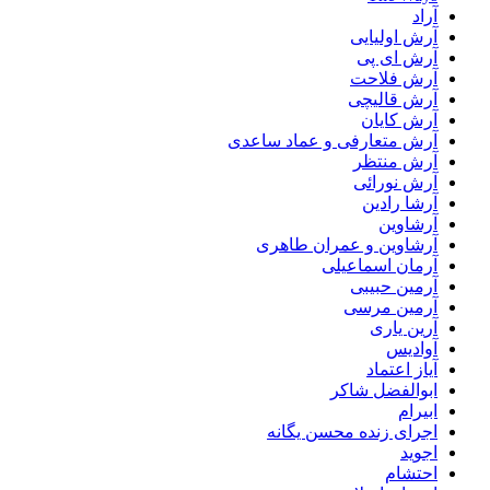
آراد
آرش اولیایی
آرش ای پی
آرش فلاحت
آرش قالیچی
آرش کایان
آرش متعارفی و عماد ساعدی
آرش منتظر
آرش نورائی
آرشا رادین
آرشاوین
آرشاوین و عمران طاهری
آرمان اسماعیلی
آرمین حبیبی
آرمین مرسی
آرین یاری
آوادیس
آیاز اعتماد
ابوالفضل شاکر
ابیرام
اجرای زنده محسن یگانه
اجوید
احتشام