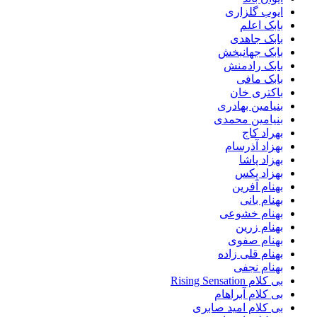
ایوب گلزاری
بابک اعلم
بابک جاهدی
بابک جهانبخش
بابک رادمنش
بابک مافی
باکتری خان
بنیامین بهادری
بنیامین محمدی
بهراد کاج
بهزاد آذرسام
بهزاد پاشا
بهزاد پکس
بهنام آفرین
بهنام بانی
بهنام خشوعی
بهنام زرین
بهنام صفوی
بهنام قلی زاده
بهنام نجفی
بی کلام Rising Sensation
بی کلام آبراهام
بی کلام امید صابری