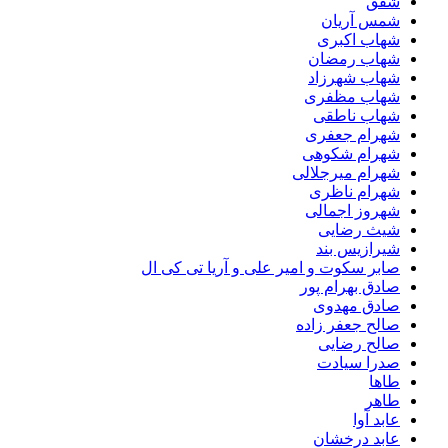
شفق
شمس آریان
شهاب اکبری
شهاب رمضان
شهاب شهرزاد
شهاب مظفری
شهاب ناطقی
شهرام جعفری
شهرام شکوهی
شهرام میرجلالی
شهرام ناظری
شهروز اجمالی
شیث رضایی
شیرازیس بند
صابر سکوت و امیر علی و آریا تی کی ال
صادق بهرام پور
صادق مهدوی
صالح جعفر زاده
صالح رضایی
صدرا سیادت
طاها
طاهر
عابد آوا
عابد درخشان