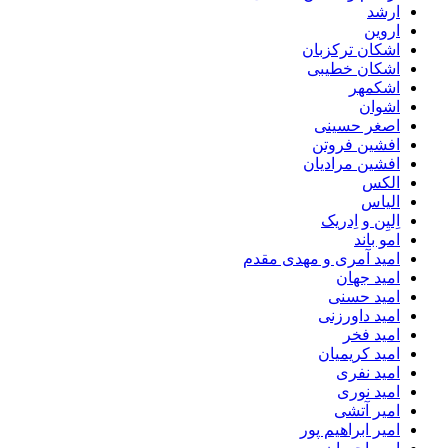
ارشد
اروین
اشکان ترکزبان
اشکان خطیبی
اشکمهر
اشوان
اصغر حسینی
افشین فروتن
افشین مرادیان
الکس
الیاس
اِلیِن و اِدریک
امو باند
امید آمری و مهدی مقدم
امید جهان
امید حسنی
امید داورزنی
امید فخر
امید کریمیان
امید نفری
امید نوری
امیر آتشی
امیر ابراهیم پور