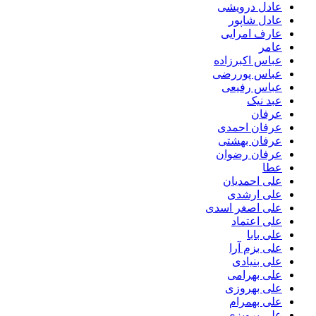
عادل درویشی
عادل شاپور
عارف امرایی
عامر
عباس اکبرزاده
عباس پوررضی
عباس رفیعی
عبد نیک
عرفان
عرفان احمدی
عرفان بهشتی
عرفان رضوان
عطا
علی احمدیان
علی ارشدی
علی اصغر اسدی
علی اعتماد
علی بابا
علی بزم آرا
علی بنیادی
علی بهرامی
علی بهروزی
علی بهمرام
علی پرویزی