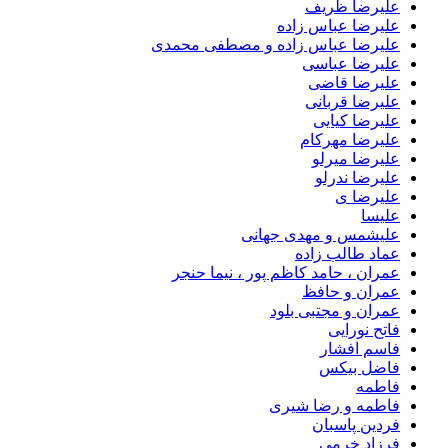
علیرضا ظریف
علیرضا عباس زاده
علیرضا عباس زاده و مصطفی محمدی
علیرضا عباسی
علیرضا قاضی
علیرضا قربانی
علیرضا کیایی
علیرضا مهرکام
علیرضا میرلو
علیرضا ندرلو
علیرضا ی
علیسا
علیشمس و مهدی جهانی
عماد طالب زاده
عمران ، حامد کاظم پور ، نیما حنجر
عمران و حافظ
عمران و مجتبی بلود
فاتح نورایی
فاسم افشار
فاضل بیکس
فاطمه
فاطمه و رضا شیری
فردین پاسبان
فرزاد خرمی