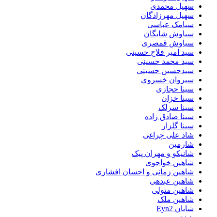
سهیل محمدی
سهیل مهرزادگان
سیامک عباسی
سیاوش شایگان
سیاوش قمصری
سید امیر فلاح حسینی
سید محمد حسینی
سیدحسین حسینی
سیروان خسروی
سینا حجازی
سینا خزان
سینا سرلک
سینا صادق زاده
سینا گلزار
شاد علی چراغی
شارمین
شانیکو و مهران پیک
شاهین خواجوی
شاهین زمانی و احسان افشاری
شاهین عبدهی
شاهین متولی
شاهین ملک
شایان Eyn2