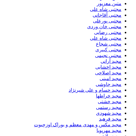
متین معزپور
مجتبى شاه على
مجتبی آقاجانی
مجتبی پورعلی
مجتبی خان وردی
مجتبی رضایی
مجتبی شاه علی
مجتبی شجاع
مجتبی کبیری
مجتبی نجیمی
مجید آرانی
مجید اخشابی
مجید اصلاحی
مجید امینی
مجید چاوشی
مجید حسام و علی شیرنژاد
مجید خراطها
مجید خشتی
مجید رستمی
مجید شهودی
مجید فرهبد
مجید مکس و مهدی معظم و بوراک اوزچیوت
مجید مهرپویا