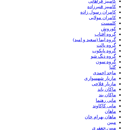
کامبیز فراهانی
کامبیز قنبرزاده
کامران رسول زاده
کامران مولایی
کلمست
کوروش
گروه آفتاب
گروه ایما (سعید و امید)
گروه پالت
گروه پایکوب
گروه دنگ شو
گروه سون
گلپا
ماجد احمدی
مازیار شهسواری
مازیار فلاحی
ماکان باند
ماکان بند
مانی رهنما
مانی کاکاوند
ماهان
ماهان بهرام خان
مبین
مبین جعفری