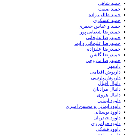
حمید شاهی
حمید صفت
حمید طالب زاده
حمید عسکری
حمید و عباس جعفری
حمیدرضا شعبانی پور
حمیدرضا علیخانی
حمیدرضا علیخانی و ایما
حمیدرضا علیزاده
حمیدرضا گلشن
حمیدرضا مازوچی
دادمهر
داریوش اقدامی
داریوش پارسی
دانیال اقبال
دانیال مرادیان
دانیال هروی
داوود ایمانی
داوود ایمانی و محسن امیری
داوود بوستانی
داوود حیدریان
داوود فرامرزی
داوود فشکی
داوود مرادی