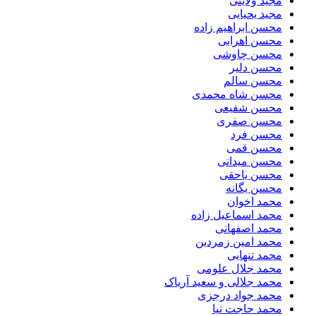
مجید ولایتی
مجید یحیایی
محسن ابراهیم زاده
محسن اهرابی
محسن چاوشی
محسن دلیر
محسن سالم
محسن شاه محمدی
محسن شفیعی
محسن صفری
محسن فرد
محسن قمی
محسن میدانی
محسن یاحقی
محسن یگانه
محمد اخوان
محمد اسماعیل زاده
محمد اصفهانی
محمد امین زمردین
محمد تنهایی
محمد جلال علومی
محمد جلالی و سعید آریاک
محمد جواد درجزی
محمد حاجت نیا