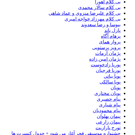
بی کلام اهورا
بی کلام سالار محمدی
بی کلام علیرضا منزوی و عماد شاهی
بی کلام مهرزاد خواجه امیری
بیوسا و رضا سعدوند
پازل باند
پرهام آگاه
پرواز همای
پرویز پرستویی
پژمان آرمات
پژمان امین زاده
پوریا زادخوست
پوریا فرجیان
پویا بیاتی
پویا سالکی
پویان
پویان مختاری
پیام حصیری
پیام شیاری
پیام محمودیان
پیمان پهلوان
پیمان زارعی
تورج پارازیت
جشنواره موسیقی فجر آغاز می شود + جدول کنسرت ها