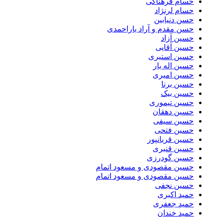
حسام فرهناکی
حسام لرنژاد
حسن دنیابین
حسن مقدم و آراد یاراحمدی
حسین آزاد
حسین آقایی
حسین استیری
حسین اله یار
حسین امیری
حسین برنا
حسین بیک
حسین تیموری
حسین دهقان
حسین سیفی
حسین فتحی
حسین قربانپور
حسین قنبری
حسین گودرزی
حسین مقصودى و مسعود اتمام
حسین مقصودی و مسعود اتمام
حسین نجفی
حمید اکبری
حمید جعفری
حمید خندان