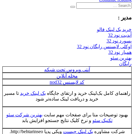
Search
Search
for:
مدیر :
خرید بک لینک فالو
آپدیت نود 32
پسورد نود 32
اوکلی لایسنس رایگان نود 32
همیار نود 32
بهترین سئو
رایگان
آنتی ویروس تحت شبکه
مجله آنلاین
کد لایسنس nod32
راهنمای کامل بک‌لینک خرید و ارتقای جایگاه
بک لینک خرید
تا مسیر
خرید و دریافت لینک ساده‌تر شود
بهبود توضیحات متا برای صفحات مهم سایت
بهترین شرکت سئو
تکنیک سئو
و نرخ کلیک نتایج جستجو افزایش یابد
شرکت مشاوره
بک لینک چیست
ویکی پدیا http://behtarinseo.