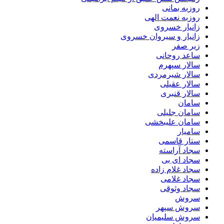
روزبه بمانی
روزبه نعمت الهی
زانیار خسروی
زانیار و سیروان خسروی
زیر صفر
ساعد روحانی
سالار سپهرم
سالار شیرمردی
سالار عقیلی
سالار قنبری
سامان
سامان جلیلی
سامان علیبخشی
سامیار
ستار قاسمی
سجاد آراسته
سجاد ای بی
سجاد غلام زاده
سجاد غلامی
سجاد وثوقى
سروش
سروش سپهر
سروش سلیمیان