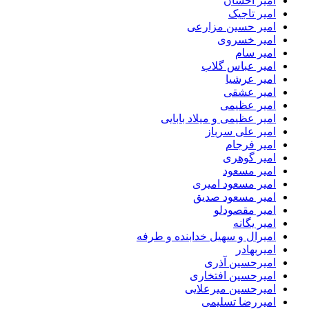
امیر احسان
امیر تاجیک
امیر حسین مزارعی
امیر خسروی
امیر سام
امیر عباس گلاب
امیر عرشیا
امیر عشقی
امیر عظیمی
امیر عظیمی و میلاد بابایی
امیر علی سرباز
امیر فرجام
امیر گوهری
امیر مسعود
امیر مسعود امیری
امیر مسعود صدیق
امیر مقصودلو
امیر یگانه
امیرال و سهیل خدابنده و طرفه
امیربهادر
امیرحسین آذری
امیرحسین افتخاری
امیرحسین میرعلایی
امیررضا تسلیمی