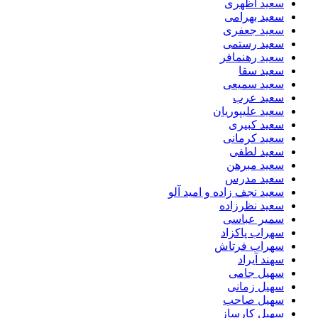
سعید اظهری
سعید بهرامی
سعید جعفری
سعید رستمی
سعید رهنمافر
سعید سقا
سعید سمیعی
سعید عرب
سعید علیپوریان
سعید کبیری
سعید کرمانی
سعید لطفی
سعید مبرهن
سعید مدرس
سعید نجف زاده و امید آلو
سعید نظرزاده
سمیر عباسی
سهراب پاکزاد
سهراب فرتاش
سهند آیراد
سهیل جامی
سهیل زمانی
سهیل صاحب
سهیل کارساز