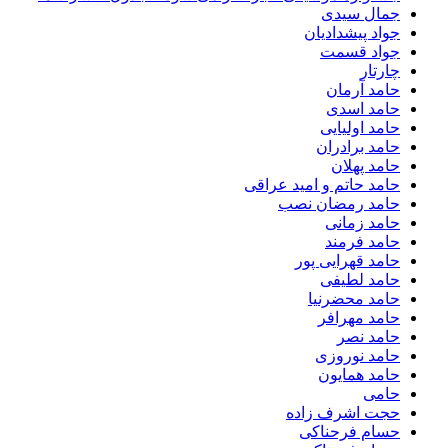
جمال سیدی
جواد پیشدادیان
جواد قسمت
چارتار
حامد آرمان
حامد اسدی
حامد اولیایی
حامد برادران
حامد پهلان
حامد حاتم و امید عراقی
حامد رمضان نصب
حامد زمانی
حامد فرمند
حامد قهرایی پور
حامد لطیفی
حامد محضرنیا
حامد مهرافر
حامد نصر
حامد نوروزی
حامد همایون
حامی
حجت اشرف زاده
حسام فرحناکی