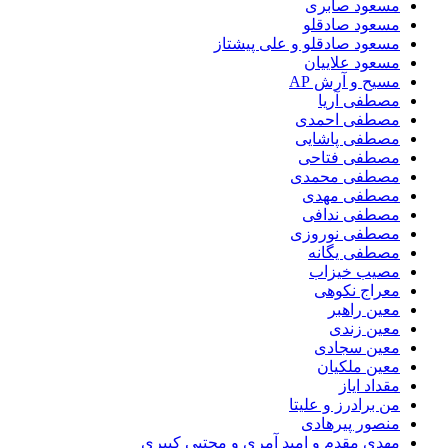
مسعود صابری
مسعود صادقلو
مسعود صادقلو و علی پیشتاز
مسعود علاییان
مسیح و آرش AP
مصطفی آریا
مصطفی احمدی
مصطفی پاشایی
مصطفی فتاحی
مصطفی محمدی
مصطفی مهدی
مصطفی ندافی
مصطفی نوروزی
مصطفی یگانه
مصیب خیزاب
معراج نکوهی
معین راهبر
معین زندی
معین سجادی
معین ملکیان
مقداد ایاز
من برادرز و علیتا
منصور پیرهادی
مهدى مقدم و امید آمرى و مجتبى کبیرى