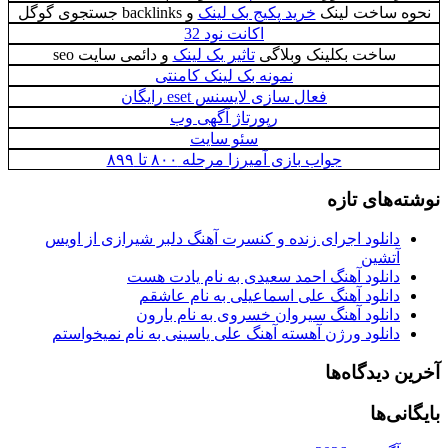
نحوه ساخت لینک
خرید پکیج بک لینک
و backlinks جستجوی گوگل
اکانت نود 32
ساخت بکلینک وبلاگی
تاثیر بک لینک
و دائمی سایت seo
نمونه بک لینک کامنتی
فعال سازی لایسنس eset رایگان
رپورتاژ آگهی وب
سئو سایت
جواب بازی آمیرزا مرحله ۸۰۰ تا ۸۹۹
نوشته‌های تازه
دانلود اجرای زنده و کنسرت آهنگ دلبر شیرازی از اویس
آتشین
دانلود آهنگ احمد سعیدی به نام یادت هست
دانلود آهنگ علی اسماعیلی به نام عاشقم
دانلود آهنگ سیروان خسروی به نام بارون
دانلود ورژن آهسته آهنگ علی یاسینی به نام نمیخواستم
آخرین دیدگاه‌ها
بایگانی‌ها