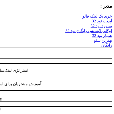
مدیر :
خرید بک لینک فالو
آپدیت نود 32
پسورد نود 32
اوکلی لایسنس رایگان نود 32
همیار نود 32
بهترین سئو
رایگان
استراتژی لینک‌س
آموزش مشتریان برای است
چگ
ل