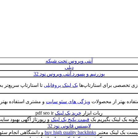
آنتی ویروس تحت شبکه
دیلی
یوزرنیم و پسورد آنتی ویروس نود 32
ازی تخصصی برای استارتاپ‌ها
بک لینک پروفایلی
تا استارتاپ سریع‌تر ب
فاده بهتر از محصولات
ویژگی های سئو سایت
و مشتری استفاده بهتر
ربات ابزار
خرید بک لینک
pdf seo ir
ونه بک لینک بگیریم بک
قیمت پکیج بک لینک
و رپورتاژ آگهی بهبود سای
لایسنس قانونی نود 32
یست بک لینک معتبر
buy high quality backlinks
و دانشگاهی انجام سئو