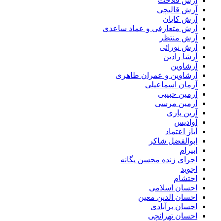
آرش فلاحت
آرش قالیچی
آرش کایان
آرش متعارفی و عماد ساعدی
آرش منتظر
آرش نورائی
آرشا رادین
آرشاوین
آرشاوین و عمران طاهری
آرمان اسماعیلی
آرمین حبیبی
آرمین مرسی
آرین یاری
آوادیس
آیاز اعتماد
ابوالفضل شاکر
ابیرام
اجرای زنده محسن یگانه
اجوید
احتشام
احسان اسلامی
احسان الدین معین
احسان برآبادی
احسان تهرانچی