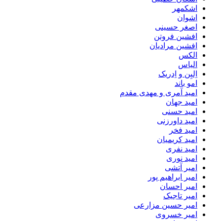
اشکمهر
اشوان
اصغر حسینی
افشین فروتن
افشین مرادیان
الکس
الیاس
اِلیِن و اِدریک
امو باند
امید آمری و مهدی مقدم
امید جهان
امید حسنی
امید داورزنی
امید فخر
امید کریمیان
امید نفری
امید نوری
امیر آتشی
امیر ابراهیم پور
امیر احسان
امیر تاجیک
امیر حسین مزارعی
امیر خسروی