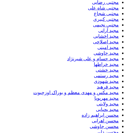
مجتبی رضایی
مجتبی شاه علی
مجتبی شجاع
مجتبی کبیری
مجتبی نجیمی
مجید آرانی
مجید اخشابی
مجید اصلاحی
مجید امینی
مجید چاوشی
مجید حسام و علی شیرنژاد
مجید خراطها
مجید خشتی
مجید رستمی
مجید شهودی
مجید فرهبد
مجید مکس و مهدی معظم و بوراک اوزچیوت
مجید مهرپویا
مجید ولایتی
مجید یحیایی
محسن ابراهیم زاده
محسن اهرابی
محسن چاوشی
محسن دلیر