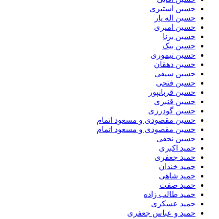
حسین استیری
حسین اله یار
حسین امیری
حسین برنا
حسین بیک
حسین تیموری
حسین دهقان
حسین سیفی
حسین فتحی
حسین قربانپور
حسین قنبری
حسین گودرزی
حسین مقصودى و مسعود اتمام
حسین مقصودی و مسعود اتمام
حسین نجفی
حمید اکبری
حمید جعفری
حمید خندان
حمید شاهی
حمید صفت
حمید طالب زاده
حمید عسکری
حمید و عباس جعفری