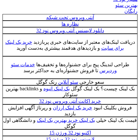
بهترین سئو
رایگان
آنتی ویروس تحت شبکه
نظاره ها
دانلود لایسنس آنتی ویروس نود 32
دریافت لینک‌های معتبر از سایت‌های خبری پربازدید
خرید بک لینک
برای سایت
و بازدیدهای هدفمند بیشتری به‌دست آورید
طراحی لندینگ پیج برای جشنواره‌ها و تخفیف‌ها
خدمات سئو
وردپرس
تا فروش جشنواره‌ای به حداکثر برسد
سعو خارجی
سئو آنلاین
رنک گوگل
بک لینک چیست؟ بک لینک گوگل
بک لینک انبوه
و backlinks بهترین
سئوکار
خرید اکانت آنتی ویروس نود 32
فروش بکلینک انبود
خرید بک لینک ارزان
و رپرتاژ آگهی افزایش
بازدید
قیمت بک لینک خیلی
بک لینک خرید بهترین بک لینک
و دانشگاهی اول
گوگل
اکتیو نود 32 ورژن 15
لایسنس نود 32 ورژن 15