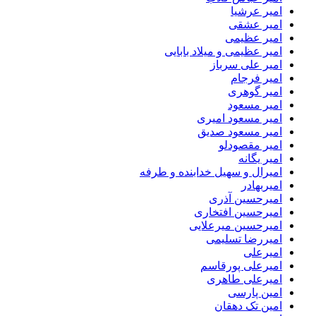
امیر عرشیا
امیر عشقی
امیر عظیمی
امیر عظیمی و میلاد بابایی
امیر علی سرباز
امیر فرجام
امیر گوهری
امیر مسعود
امیر مسعود امیری
امیر مسعود صدیق
امیر مقصودلو
امیر یگانه
امیرال و سهیل خدابنده و طرفه
امیربهادر
امیرحسین آذری
امیرحسین افتخاری
امیرحسین میرعلایی
امیررضا تسلیمی
امیرعلی
امیرعلی پورقاسم
امیرعلی طاهری
امین پارسی
امین تک دهقان