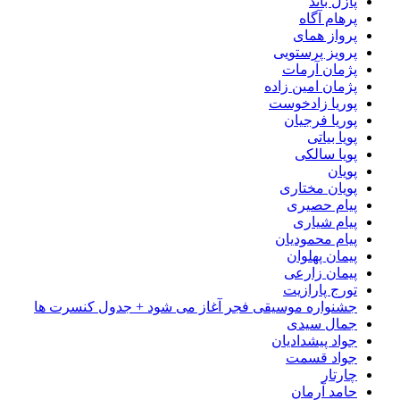
پازل باند
پرهام آگاه
پرواز همای
پرویز پرستویی
پژمان آرمات
پژمان امین زاده
پوریا زادخوست
پوریا فرجیان
پویا بیاتی
پویا سالکی
پویان
پویان مختاری
پیام حصیری
پیام شیاری
پیام محمودیان
پیمان پهلوان
پیمان زارعی
تورج پارازیت
جشنواره موسیقی فجر آغاز می شود + جدول کنسرت ها
جمال سیدی
جواد پیشدادیان
جواد قسمت
چارتار
حامد آرمان