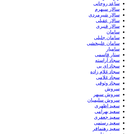
ساعد روحانی
سالار سپهرم
سالار شیرمردی
سالار عقیلی
سالار قنبری
سامان
سامان جلیلی
سامان علیبخشی
سامیار
ستار قاسمی
سجاد آراسته
سجاد ای بی
سجاد غلام زاده
سجاد غلامی
سجاد وثوقى
سروش
سروش سپهر
سروش سلیمیان
سعید اظهری
سعید بهرامی
سعید جعفری
سعید رستمی
سعید رهنمافر