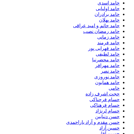
حامد اسدی
حامد اولیایی
حامد برادران
حامد پهلان
حامد حاتم و امید عراقی
حامد رمضان نصب
حامد زمانی
حامد فرمند
حامد قهرایی پور
حامد لطیفی
حامد محضرنیا
حامد مهرافر
حامد نصر
حامد نوروزی
حامد همایون
حامی
حجت اشرف زاده
حسام فرحناکی
حسام فرهناکی
حسام لرنژاد
حسن دنیابین
حسن مقدم و آراد یاراحمدی
حسین آزاد
حسین آقایی