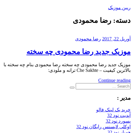
Skip
ریبن موزیک
to
content
دسته:
رضا محمودی
دانلود
mp3
جدید
آوریل 22, 2017
رضا محمودی
موزیک جدید رضا محمودی چه سخته
موزیک جدید رضا محمودی چه سخته رضا محمودی بنام چه سخته با
بالاترین کیفیت – Che Sakhte ترانه و ملودی:
Continue reading
Search
Search
for:
مدیر :
خرید بک لینک فالو
آپدیت نود 32
پسورد نود 32
اوکلی لایسنس رایگان نود 32
همیار نود 32