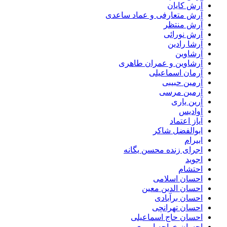
آرش کایان
آرش متعارفی و عماد ساعدی
آرش منتظر
آرش نورائی
آرشا رادین
آرشاوین
آرشاوین و عمران طاهری
آرمان اسماعیلی
آرمین حبیبی
آرمین مرسی
آرین یاری
آوادیس
آیاز اعتماد
ابوالفضل شاکر
ابیرام
اجرای زنده محسن یگانه
اجوید
احتشام
احسان اسلامی
احسان الدین معین
احسان برآبادی
احسان تهرانچی
احسان حاج اسماعیلی
احسان خواجه امیری