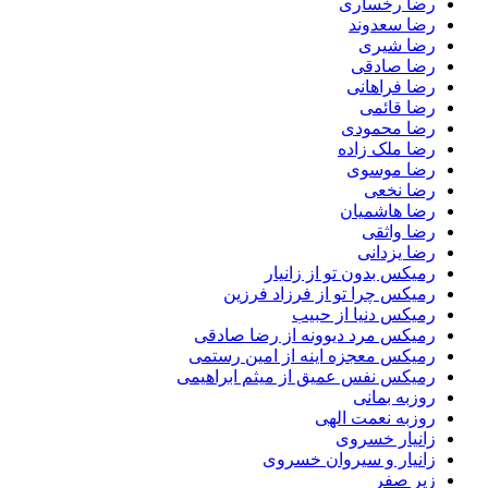
رضا رخساری
رضا سعدوند
رضا شیری
رضا صادقی
رضا فراهانی
رضا قائمی
رضا محمودی
رضا ملک زاده
رضا موسوی
رضا نخعی
رضا هاشمیان
رضا واثقی
رضا یزدانی
رمیکس بدون تو از زانیار
رمیکس چرا تو از فرزاد فرزین
رمیکس دنیا از حبیب
رمیکس مرد دیوونه از رضا صادقی
رمیکس معجزه اینه از امین رستمی
رمیکس نفس عمیق از میثم ابراهیمی
روزبه بمانی
روزبه نعمت الهی
زانیار خسروی
زانیار و سیروان خسروی
زیر صفر