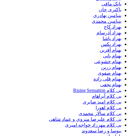
بابک مافی
باکتری خان
بنیامین بهادری
بنیامین محمدی
بهراد کاج
بهزاد آذرسام
بهزاد پاشا
بهزاد پکس
بهنام آفرین
بهنام بانی
بهنام خشوعی
بهنام زرین
بهنام صفوی
بهنام قلی زاده
بهنام نجفی
بی کلام Rising Sensation
بی کلام آبراهام
بی کلام امید صابری
بی کلام اهورا
بی کلام سالار محمدی
بی کلام علیرضا منزوی و عماد شاهی
بی کلام مهرزاد خواجه امیری
بیوسا و رضا سعدوند