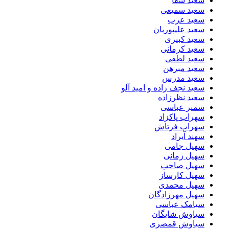
سعید سقا
سعید سمیعی
سعید عرب
سعید علیپوریان
سعید کبیری
سعید کرمانی
سعید لطفی
سعید مبرهن
سعید مدرس
سعید نجف زاده و امید آلو
سعید نظرزاده
سمیر عباسی
سهراب پاکزاد
سهراب فرتاش
سهند آیراد
سهیل جامی
سهیل زمانی
سهیل صاحب
سهیل کارساز
سهیل محمدی
سهیل مهرزادگان
سیامک عباسی
سیاوش شایگان
سیاوش قمصری