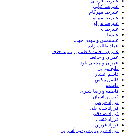
علیرضا قربانی
علیرضا کیایی
علیرضا مهرکام
علیرضا میرلو
علیرضا ندرلو
علیرضا ی
علیسا
علیشمس و مهدی جهانی
عماد طالب زاده
عمران ، حامد کاظم پور ، نیما حنجر
عمران و حافظ
عمران و مجتبی بلود
فاتح نورایی
فاسم افشار
فاضل بیکس
فاطمه
فاطمه و رضا شیری
فردین پاسبان
فرزاد خرمی
فرزاد شاه علی
فرزاد صادقى
فرزاد فتحی
فرزاد فرزین
فرزاد فرزین و فریدون آسرایی