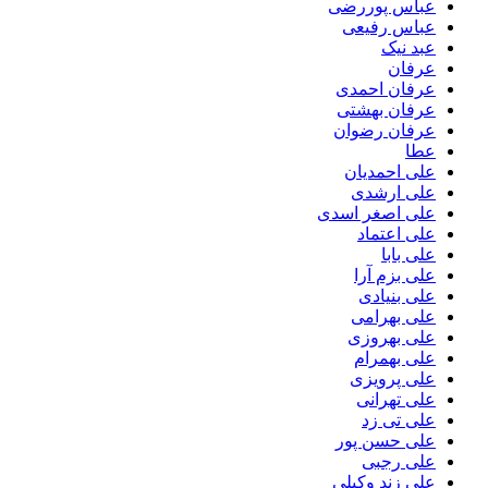
عباس پوررضی
عباس رفیعی
عبد نیک
عرفان
عرفان احمدی
عرفان بهشتی
عرفان رضوان
عطا
علی احمدیان
علی ارشدی
علی اصغر اسدی
علی اعتماد
علی بابا
علی بزم آرا
علی بنیادی
علی بهرامی
علی بهروزی
علی بهمرام
علی پرویزی
علی تهرانی
علی تی زد
علی حسن پور
علی رجبی
علی زند وکیلی