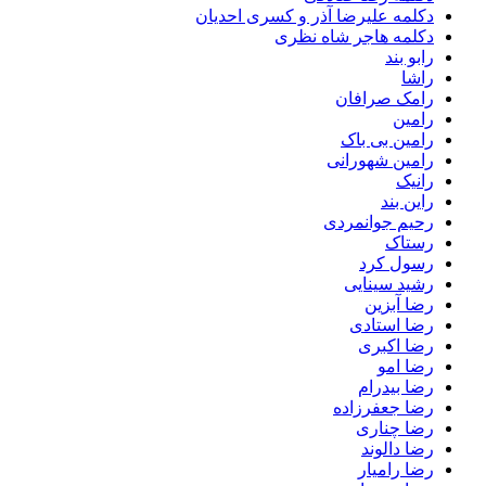
دکلمه علیرضا آذر و کسری احدیان
دکلمه هاجر شاه نظری
رابو بند
راشا
رامک صرافان
رامین
رامین بی باک
رامین شهورانی
رانیک
راین بند
رحیم جوانمردی
رستاک
رسول کرد
رشید سینایی
رضا آبزین
رضا استادی
رضا اکبری
رضا امو
رضا بیدرام
رضا جعفرزاده
رضا چناری
رضا دالوند
رضا رامیار