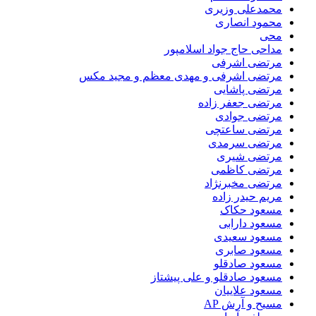
محمدعلی وزیری
محمود انصاری
محی
مداحی حاج جواد اسلامپور
مرتضی اشرفی
مرتضی اشرفی و مهدی معظم و مجید مکس
مرتضی پاشایی
مرتضی جعفر زاده
مرتضی جوادی
مرتضی ساعتچی
مرتضی سرمدی
مرتضی شیری
مرتضی کاظمی
مرتضی مخبرنژاد
مریم حیدر زاده
مسعود حکاک
مسعود دارابی
مسعود سعیدی
مسعود صابری
مسعود صادقلو
مسعود صادقلو و علی پیشتاز
مسعود علاییان
مسیح و آرش AP