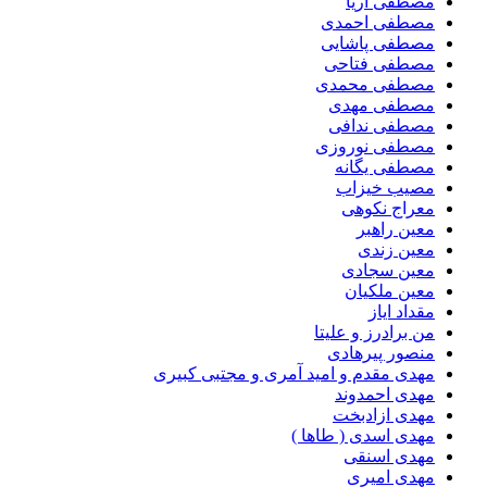
مصطفی آریا
مصطفی احمدی
مصطفی پاشایی
مصطفی فتاحی
مصطفی محمدی
مصطفی مهدی
مصطفی ندافی
مصطفی نوروزی
مصطفی یگانه
مصیب خیزاب
معراج نکوهی
معین راهبر
معین زندی
معین سجادی
معین ملکیان
مقداد ایاز
من برادرز و علیتا
منصور پیرهادی
مهدى مقدم و امید آمرى و مجتبى کبیرى
مهدی احمدوند
مهدی ازادبخت
مهدی اسدی ( طاها )
مهدی اسنقی
مهدی امیری