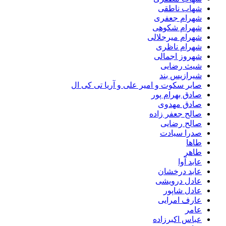
شهاب ناطقی
شهرام جعفری
شهرام شکوهی
شهرام میرجلالی
شهرام ناظری
شهروز اجمالی
شیث رضایی
شیرازیس بند
صابر سکوت و امیر علی و آریا تی کی ال
صادق بهرام پور
صادق مهدوی
صالح جعفر زاده
صالح رضایی
صدرا سیادت
طاها
طاهر
عابد آوا
عابد درخشان
عادل درویشی
عادل شاپور
عارف امرایی
عامر
عباس اکبرزاده