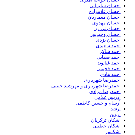
احسان سلیمانی
احسان غلامزاده
احسان معماریان
احسان مهدوی
احسان نی زن
احسان وحیدپور
احسان یزدی
احمد سعیدی
احمد شاکر
احمد صفایی
احمد غیاثوند
احمد فخیمی
احمد هادی
احمدرضا شهریاری
احمدرضا شهریاری و مهرشید حبیبی
احمدرضا مرادی
ادریس غلامی
اَرسام و حسین کاظمی
ارشد
اروین
اشکان ترکزبان
اشکان خطیبی
اشکمهر