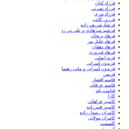
فرزاد کیان
فرزاد نصرتی
فرزاد نوری
فرزین کاتب
فرشاد شریف زاده
فرشید میرهادی و علی تی زد
فرهاد برنجان
فرهاد خلیل پور
فرهاد دهقان
فرهاد فیروزی
فرید ایمانی
فریدون آسرایی
فریدون آسرایی و مانی رهنما
فریمن
قاسم افشار
قاسم عرفانی
قیامت باند
کارا
کامبیز فراهانی
کامبیز قنبرزاده
کامران رسول زاده
کامران مولایی
کلمست
کوروش