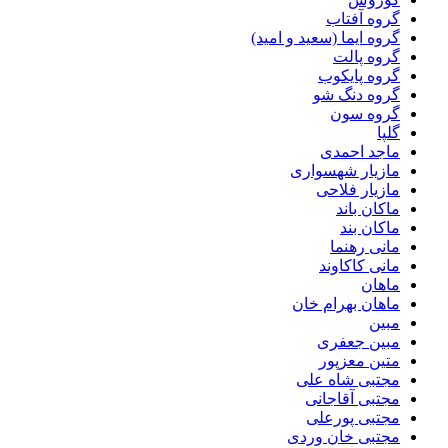
گروه آفتاب
گروه ایما (سعید و امید)
گروه پالت
گروه پایکوب
گروه دنگ شو
گروه سون
گلپا
ماجد احمدی
مازیار شهسواری
مازیار فلاحی
ماکان باند
ماکان بند
مانی رهنما
مانی کاکاوند
ماهان
ماهان بهرام خان
مبین
مبین جعفری
متین معزپور
مجتبى شاه على
مجتبی آقاجانی
مجتبی پورعلی
مجتبی خان وردی