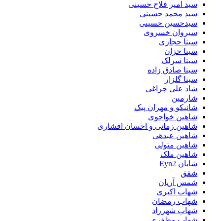
سید امیر فلاح حسینی
سید محمد حسینی
سیدحسین حسینی
سیروان خسروی
سینا حجازی
سینا خزان
سینا سرلک
سینا صادق زاده
سینا گلزار
شاد علی چراغی
شارمین
شانیکو و مهران پیک
شاهین خواجوی
شاهین زمانی و احسان افشاری
شاهین عبدهی
شاهین متولی
شاهین ملک
شایان Eyn2
شفق
شمس آریان
شهاب اکبری
شهاب رمضان
شهاب شهرزاد
شهاب مظفری