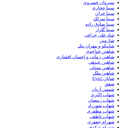
سیروان خسروی
سینا حجازی
سینا خزان
سینا سرلک
سینا صادق زاده
سینا گلزار
شاد علی چراغی
شارمین
شانیکو و مهران پیک
شاهین خواجوی
شاهین زمانی و احسان افشاری
شاهین عبدهی
شاهین متولی
شاهین ملک
شایان Eyn2
شفق
شمس آریان
شهاب اکبری
شهاب رمضان
شهاب شهرزاد
شهاب مظفری
شهاب ناطقی
شهرام جعفری
شهرام شکوهی