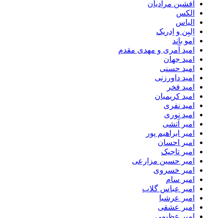
افشین مرادیان
الکس
الیاس
اِلیِن و اِدریک
امو باند
امید آمری و مهدی مقدم
امید جهان
امید حسنی
امید داورزنی
امید فخر
امید کریمیان
امید نفری
امید نوری
امیر آتشی
امیر ابراهیم پور
امیر احسان
امیر تاجیک
امیر حسین مزارعی
امیر خسروی
امیر سام
امیر عباس گلاب
امیر عرشیا
امیر عشقی
امیر عظیمی