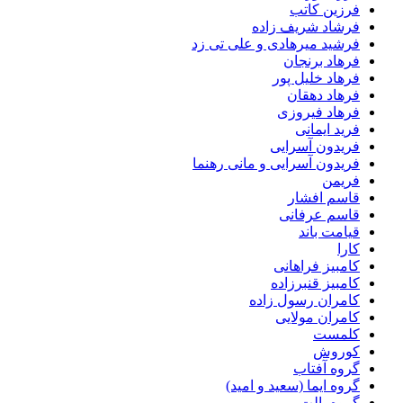
فرزین کاتب
فرشاد شریف زاده
فرشید میرهادی و علی تی زد
فرهاد برنجان
فرهاد خلیل پور
فرهاد دهقان
فرهاد فیروزی
فرید ایمانی
فریدون آسرایی
فریدون آسرایی و مانی رهنما
فریمن
قاسم افشار
قاسم عرفانی
قیامت باند
کارا
کامبیز فراهانی
کامبیز قنبرزاده
کامران رسول زاده
کامران مولایی
کلمست
کوروش
گروه آفتاب
گروه ایما (سعید و امید)
گروه پالت