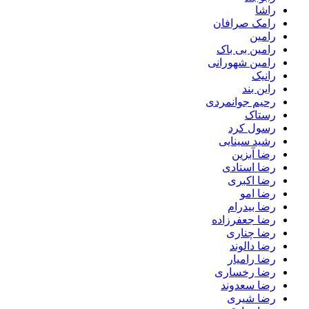
راشا
رامک صرافان
رامین
رامین بی باک
رامین شهورانی
رانیک
راین بند
رحیم جوانمردی
رستاک
رسول کرد
رشید سینایی
رضا آبزین
رضا استادی
رضا اکبری
رضا امو
رضا بیدرام
رضا جعفرزاده
رضا چناری
رضا دالوند
رضا رامیار
رضا رخساری
رضا سعدوند
رضا شیری