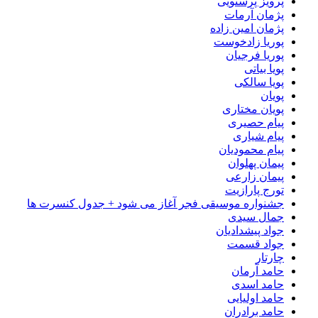
پرویز پرستویی
پژمان آرمات
پژمان امین زاده
پوریا زادخوست
پوریا فرجیان
پویا بیاتی
پویا سالکی
پویان
پویان مختاری
پیام حصیری
پیام شیاری
پیام محمودیان
پیمان پهلوان
پیمان زارعی
تورج پارازیت
جشنواره موسیقی فجر آغاز می شود + جدول کنسرت ها
جمال سیدی
جواد پیشدادیان
جواد قسمت
چارتار
حامد آرمان
حامد اسدی
حامد اولیایی
حامد برادران