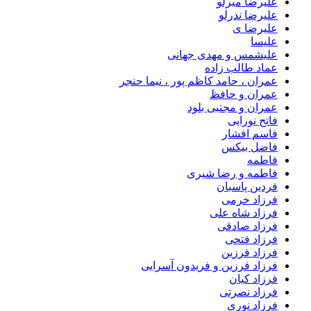
علیرضا میرلو
علیرضا ندرلو
علیرضا ی
علیسا
علیشمس و مهدی جهانی
عماد طالب زاده
عمران ، حامد کاظم پور ، نیما حنجر
عمران و حافظ
عمران و مجتبی بلود
فاتح نورایی
فاسم افشار
فاضل بیکس
فاطمه
فاطمه و رضا شیری
فردین پاسبان
فرزاد خرمی
فرزاد شاه علی
فرزاد صادقى
فرزاد فتحی
فرزاد فرزین
فرزاد فرزین و فریدون آسرایی
فرزاد کیان
فرزاد نصرتی
فرزاد نوری