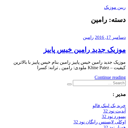
Skip
ریبن موزیک
to
content
دسته:
رامین
دانلود
mp3
جدید
دسامبر 17, 2016
رامین
موزیک جدید رامین خیس پاییز
موزیک جدید رامین خیس پاییز رامین بنام خیس پاییز با بالاترین
کیفیت – Khise Paiez ملودی: رامین , ترانه: کسرا
Continue reading
Search
Search
for:
مدیر :
خرید بک لینک فالو
آپدیت نود 32
پسورد نود 32
اوکلی لایسنس رایگان نود 32
همیار نود 32