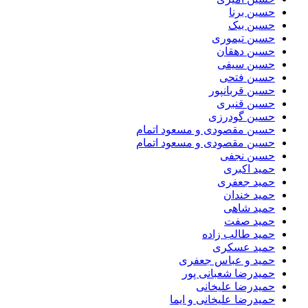
حسین برنا
حسین بیک
حسین تیموری
حسین دهقان
حسین سیفی
حسین فتحی
حسین قربانپور
حسین قنبری
حسین گودرزی
حسین مقصودى و مسعود اتمام
حسین مقصودی و مسعود اتمام
حسین نجفی
حمید اکبری
حمید جعفری
حمید خندان
حمید شاهی
حمید صفت
حمید طالب زاده
حمید عسکری
حمید و عباس جعفری
حمیدرضا شعبانی پور
حمیدرضا علیخانی
حمیدرضا علیخانی و ایما