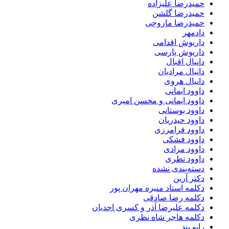
حمیدرضا علیزاده
حمیدرضا گلشن
حمیدرضا مازوچی
دادمهر
داریوش اقدامی
داریوش پارسی
دانیال اقبال
دانیال مرادیان
دانیال هروی
داوود ایمانی
داوود ایمانی و محسن امیری
داوود بوستانی
داوود حیدریان
داوود فرامرزی
داوود فشکی
داوود مرادی
داوود نظری
دسته‌بندی نشده
دکتر آرین
دکلمه استاد منیره مهران پور
دکلمه رضا صادقی
دکلمه علیرضا آذر و کسری احدیان
دکلمه هاجر شاه نظری
رابو بند