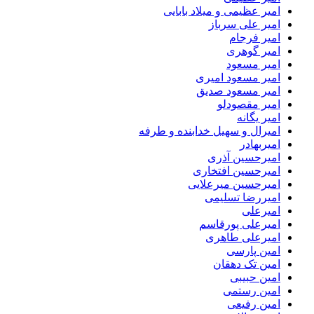
امیر عظیمی و میلاد بابایی
امیر علی سرباز
امیر فرجام
امیر گوهری
امیر مسعود
امیر مسعود امیری
امیر مسعود صدیق
امیر مقصودلو
امیر یگانه
امیرال و سهیل خدابنده و طرفه
امیربهادر
امیرحسین آذری
امیرحسین افتخاری
امیرحسین میرعلایی
امیررضا تسلیمی
امیرعلی
امیرعلی پورقاسم
امیرعلی طاهری
امین پارسی
امین تک دهقان
امین حبیبی
امین رستمی
امین رفیعی