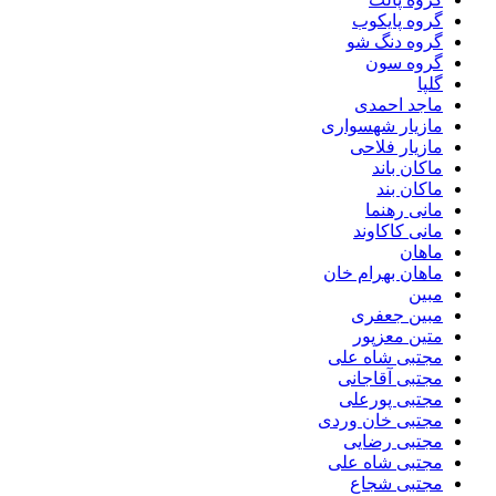
گروه پایکوب
گروه دنگ شو
گروه سون
گلپا
ماجد احمدی
مازیار شهسواری
مازیار فلاحی
ماکان باند
ماکان بند
مانی رهنما
مانی کاکاوند
ماهان
ماهان بهرام خان
مبین
مبین جعفری
متین معزپور
مجتبى شاه على
مجتبی آقاجانی
مجتبی پورعلی
مجتبی خان وردی
مجتبی رضایی
مجتبی شاه علی
مجتبی شجاع