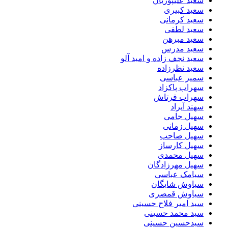
سعید علیپوریان
سعید کبیری
سعید کرمانی
سعید لطفی
سعید مبرهن
سعید مدرس
سعید نجف زاده و امید آلو
سعید نظرزاده
سمیر عباسی
سهراب پاکزاد
سهراب فرتاش
سهند آیراد
سهیل جامی
سهیل زمانی
سهیل صاحب
سهیل کارساز
سهیل محمدی
سهیل مهرزادگان
سیامک عباسی
سیاوش شایگان
سیاوش قمصری
سید امیر فلاح حسینی
سید محمد حسینی
سیدحسین حسینی