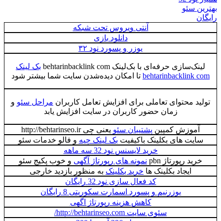
بهترین سئو
رایگان
آنتی ویروس تحت شبکه
دانلود بازی
یوزر و پسورد نود ۳۲
لینک‌سازی حرفه‌ای با بک‌لینک behtarinbacklink com
بک لینک
behtarinbacklink com
تا امکان دیده‌شدن سایت شما بیشتر شود
تولید محتوای تعاملی برای افزایش تعامل کاربران
مراحل سئو
و
زمان حضور کاربران در سایت افزایش یابد
آموزش کمپین
پشتیبان سئو
یعنی چی http://behtarinseo.ir
سایت های بکلینک باکیفیت
بک لینک چیه
و فالو خدمات سئو
خرید لایسنس نود 32 سه ماهه
خرید رپورتاژ pbn
نمونه های رپورتاژ آگهی
و خوب پکیج سئو
ایجاد بکلینک ها
خرید بکلینک
به منظور بازدید خارجی
کد فعال سازی نود 32 رایگان
یوزرنیم و پسورد اسمارت سکوریتی 8 رایگان
کاهش هزینه رپورتاژ اگهی
سئوی سایت http://behtarinseo.com/