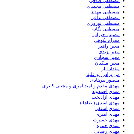
مصطفی فتاحی
مصطفی محمدی
مصطفی مهدی
مصطفی ندافی
مصطفی نوروزی
مصطفی یگانه
مصیب خیزاب
معراج نکوهی
معین راهبر
معین زندی
معین سجادی
معین ملکیان
مقداد ایاز
من برادرز و علیتا
منصور پیرهادی
مهدى مقدم و امید آمرى و مجتبى کبیرى
مهدی احمدوند
مهدی ازادبخت
مهدی اسدی ( طاها )
مهدی اسنقی
مهدی امیری
مهدی حسرت
مهدی حمزه
مهدی رضایی