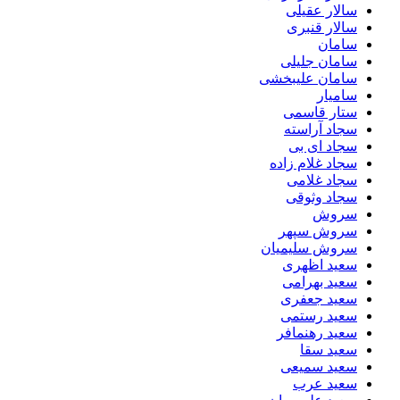
سالار عقیلی
سالار قنبری
سامان
سامان جلیلی
سامان علیبخشی
سامیار
ستار قاسمی
سجاد آراسته
سجاد ای بی
سجاد غلام زاده
سجاد غلامی
سجاد وثوقى
سروش
سروش سپهر
سروش سلیمیان
سعید اظهری
سعید بهرامی
سعید جعفری
سعید رستمی
سعید رهنمافر
سعید سقا
سعید سمیعی
سعید عرب