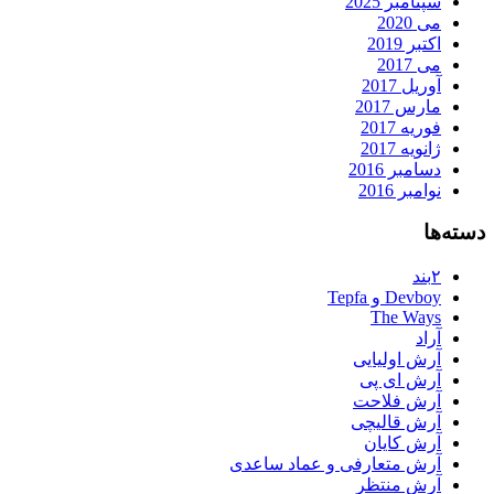
سپتامبر 2025
می 2020
اکتبر 2019
می 2017
آوریل 2017
مارس 2017
فوریه 2017
ژانویه 2017
دسامبر 2016
نوامبر 2016
دسته‌ها
۲بند
Devboy و Tepfa
The Ways
آراد
آرش اولیایی
آرش ای پی
آرش فلاحت
آرش قالیچی
آرش کایان
آرش متعارفی و عماد ساعدی
آرش منتظر