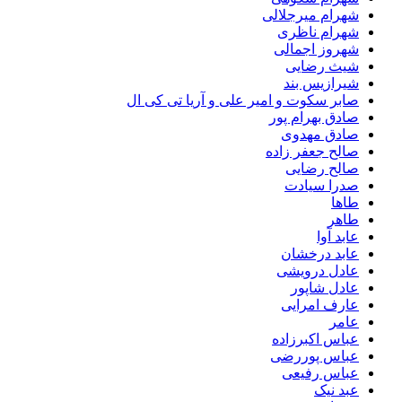
شهرام میرجلالی
شهرام ناظری
شهروز اجمالی
شیث رضایی
شیرازیس بند
صابر سکوت و امیر علی و آریا تی کی ال
صادق بهرام پور
صادق مهدوی
صالح جعفر زاده
صالح رضایی
صدرا سیادت
طاها
طاهر
عابد آوا
عابد درخشان
عادل درویشی
عادل شاپور
عارف امرایی
عامر
عباس اکبرزاده
عباس پوررضی
عباس رفیعی
عبد نیک