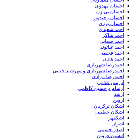
احسان مهدوی
احسان نی زن
احسان وحیدپور
احسان یزدی
احمد سعیدی
احمد شاکر
احمد صفایی
احمد غیاثوند
احمد فخیمی
احمد هادی
احمدرضا شهریاری
احمدرضا شهریاری و مهرشید حبیبی
احمدرضا مرادی
ادریس غلامی
اَرسام و حسین کاظمی
ارشد
اروین
اشکان ترکزبان
اشکان خطیبی
اشکمهر
اشوان
اصغر حسینی
افشین فروتن