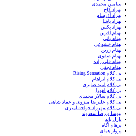
بنیامین محمدی
بهراد کاج
بهزاد آذرسام
بهزاد پاشا
بهزاد پکس
بهنام آفرین
بهنام بانی
بهنام خشوعی
بهنام زرین
بهنام صفوی
بهنام قلی زاده
بهنام نجفی
بی کلام Rising Sensation
بی کلام آبراهام
بی کلام امید صابری
بی کلام اهورا
بی کلام سالار محمدی
بی کلام علیرضا منزوی و عماد شاهی
بی کلام مهرزاد خواجه امیری
بیوسا و رضا سعدوند
پازل باند
پرهام آگاه
پرواز همای