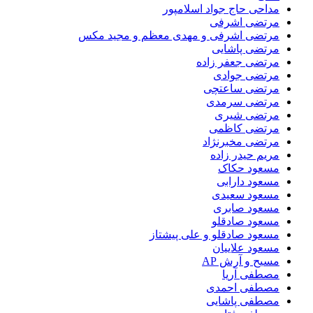
مداحی حاج جواد اسلامپور
مرتضی اشرفی
مرتضی اشرفی و مهدی معظم و مجید مکس
مرتضی پاشایی
مرتضی جعفر زاده
مرتضی جوادی
مرتضی ساعتچی
مرتضی سرمدی
مرتضی شیری
مرتضی کاظمی
مرتضی مخبرنژاد
مریم حیدر زاده
مسعود حکاک
مسعود دارابی
مسعود سعیدی
مسعود صابری
مسعود صادقلو
مسعود صادقلو و علی پیشتاز
مسعود علاییان
مسیح و آرش AP
مصطفی آریا
مصطفی احمدی
مصطفی پاشایی