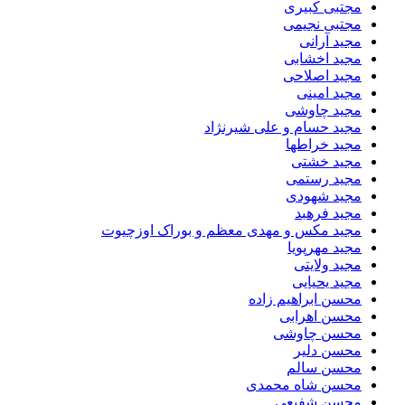
مجتبی کبیری
مجتبی نجیمی
مجید آرانی
مجید اخشابی
مجید اصلاحی
مجید امینی
مجید چاوشی
مجید حسام و علی شیرنژاد
مجید خراطها
مجید خشتی
مجید رستمی
مجید شهودی
مجید فرهبد
مجید مکس و مهدی معظم و بوراک اوزچیوت
مجید مهرپویا
مجید ولایتی
مجید یحیایی
محسن ابراهیم زاده
محسن اهرابی
محسن چاوشی
محسن دلیر
محسن سالم
محسن شاه محمدی
محسن شفیعی