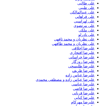
علی طالبی
علی طیبی
علی عبدالمالکی
علی فراهانی
علی لهراسبی
علی مرتضوی
علی ملکی
علی نادرلو
علی نظریان و محمد تافهی
علی نظریان و محمد طافهی
علیرضا اخلاقی
علیرضا افتخاری
علیرضا خراسانی
علیرضا روزگار
علیرضا طلیسچی
علیرضا ظریف
علیرضا عباس زاده
علیرضا عباس زاده و مصطفی محمدی
علیرضا عباسی
علیرضا قاضی
علیرضا قربانی
علیرضا کیایی
علیرضا مهرکام