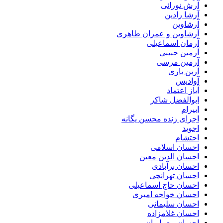
آرش نورائی
آرشا رادین
آرشاوین
آرشاوین و عمران طاهری
آرمان اسماعیلی
آرمین حبیبی
آرمین مرسی
آرین یاری
آوادیس
آیاز اعتماد
ابوالفضل شاکر
ابیرام
اجرای زنده محسن یگانه
اجوید
احتشام
احسان اسلامی
احسان الدین معین
احسان برآبادی
احسان تهرانچی
احسان حاج اسماعیلی
احسان خواجه امیری
احسان سلیمانی
احسان غلامزاده
احسان معماریان