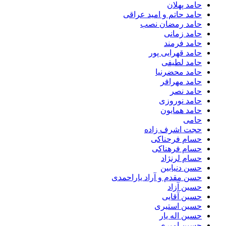
حامد پهلان
حامد حاتم و امید عراقی
حامد رمضان نصب
حامد زمانی
حامد فرمند
حامد قهرایی پور
حامد لطیفی
حامد محضرنیا
حامد مهرافر
حامد نصر
حامد نوروزی
حامد همایون
حامی
حجت اشرف زاده
حسام فرحناکی
حسام فرهناکی
حسام لرنژاد
حسن دنیابین
حسن مقدم و آراد یاراحمدی
حسین آزاد
حسین آقایی
حسین استیری
حسین اله یار
حسین امیری