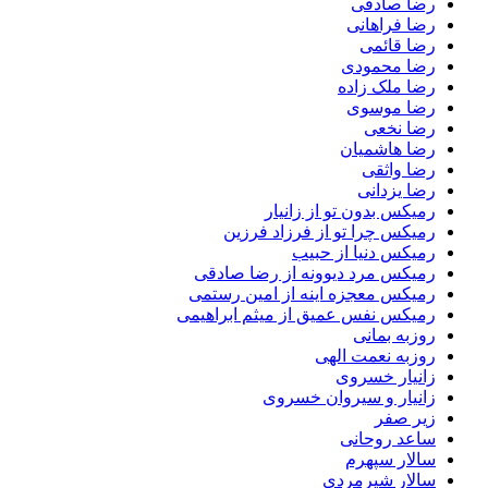
رضا صادقی
رضا فراهانی
رضا قائمی
رضا محمودی
رضا ملک زاده
رضا موسوی
رضا نخعی
رضا هاشمیان
رضا واثقی
رضا یزدانی
رمیکس بدون تو از زانیار
رمیکس چرا تو از فرزاد فرزین
رمیکس دنیا از حبیب
رمیکس مرد دیوونه از رضا صادقی
رمیکس معجزه اینه از امین رستمی
رمیکس نفس عمیق از میثم ابراهیمی
روزبه بمانی
روزبه نعمت الهی
زانیار خسروی
زانیار و سیروان خسروی
زیر صفر
ساعد روحانی
سالار سپهرم
سالار شیرمردی