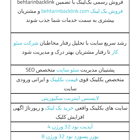
فروش رسمی بک‌لینک با تضمین behtarinbacklink
فروش بک لینک behtarinbacklink.com
و مشتریان
بیشتری به سمت خدمات شما جذب شوند
رشد سریع سایت با تحلیل رفتار مخاطبان
شرکت سئو
کار
تا رفتار مشتریان بهتر درک و مدیریت شود
پشتیبان مدیریت
سئو سایت
متخصص SEO
متخصص بکلینک قوی
قیمت بکلینک
و ایرانی ورودی
سایت
لایسنس اینترنت سکیوریتی
سایت های بکلینک واقعی
خرید بک لینک
و رپورتاژ اگهی
افزایش کلیک
آپدیت نود 32 ورژن 4
یوزر پسورد نود 32 ورژن 8