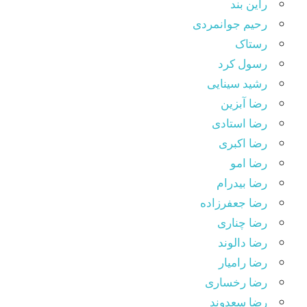
راین بند
رحیم جوانمردی
رستاک
رسول کرد
رشید سینایی
رضا آبزین
رضا استادی
رضا اکبری
رضا امو
رضا بیدرام
رضا جعفرزاده
رضا چناری
رضا دالوند
رضا رامیار
رضا رخساری
رضا سعدوند