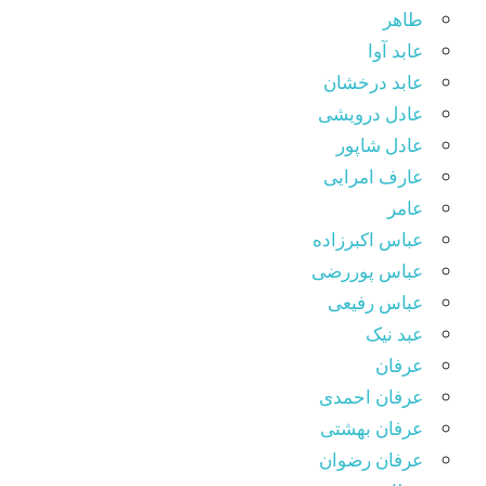
طاهر
عابد آوا
عابد درخشان
عادل درویشی
عادل شاپور
عارف امرایی
عامر
عباس اکبرزاده
عباس پوررضی
عباس رفیعی
عبد نیک
عرفان
عرفان احمدی
عرفان بهشتی
عرفان رضوان