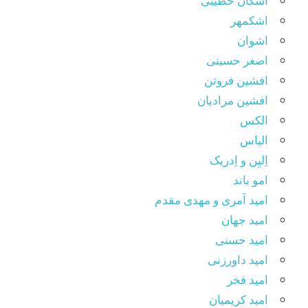
اشکان خطیبی
اشکمهر
اشوان
اصغر حسینی
افشین فروتن
افشین مرادیان
الکس
الیاس
اِلیِن و اِدریک
امو باند
امید آمری و مهدی مقدم
امید جهان
امید حسنی
امید داورزنی
امید فخر
امید کریمیان