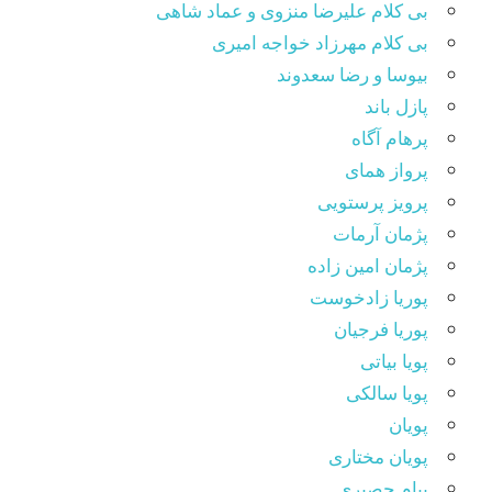
بی کلام علیرضا منزوی و عماد شاهی
بی کلام مهرزاد خواجه امیری
بیوسا و رضا سعدوند
پازل باند
پرهام آگاه
پرواز همای
پرویز پرستویی
پژمان آرمات
پژمان امین زاده
پوریا زادخوست
پوریا فرجیان
پویا بیاتی
پویا سالکی
پویان
پویان مختاری
پیام حصیری