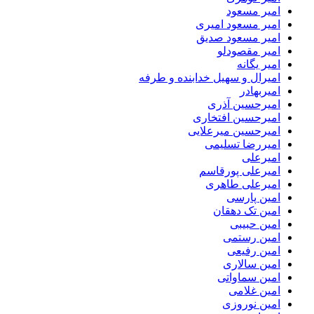
امیر مسعود
امیر مسعود امیری
امیر مسعود صدیق
امیر مقصودلو
امیر یگانه
امیرال و سهیل خدابنده و طرفه
امیربهادر
امیرحسین آذری
امیرحسین افتخاری
امیرحسین میرعلایی
امیررضا تسلیمی
امیرعلی
امیرعلی پورقاسم
امیرعلی طاهری
امین پارسی
امین تک دهقان
امین حبیبی
امین رستمی
امین رفیعی
امین سالاری
امین سماواتی
امین غلامی
امین نوروزی