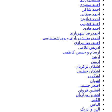
احمد سعیدی
احمد شاکر
احمد صفایی
احمد غیاثوند
احمد فخیمی
احمد هادی
احمدرضا شهریاری
احمدرضا شهریاری و مهرشید حبیبی
احمدرضا مرادی
ادریس غلامی
اَرسام و حسین کاظمی
ارشد
اروین
اشکان ترکزبان
اشکان خطیبی
اشکمهر
اشوان
اصغر حسینی
افشین فروتن
افشین مرادیان
الکس
الیاس
اِلیِن و اِدریک