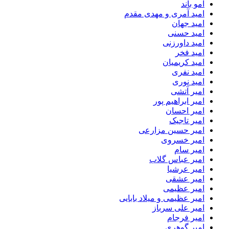
امو باند
امید آمری و مهدی مقدم
امید جهان
امید حسنی
امید داورزنی
امید فخر
امید کریمیان
امید نفری
امید نوری
امیر آتشی
امیر ابراهیم پور
امیر احسان
امیر تاجیک
امیر حسین مزارعی
امیر خسروی
امیر سام
امیر عباس گلاب
امیر عرشیا
امیر عشقی
امیر عظیمی
امیر عظیمی و میلاد بابایی
امیر علی سرباز
امیر فرجام
امیر گوهری