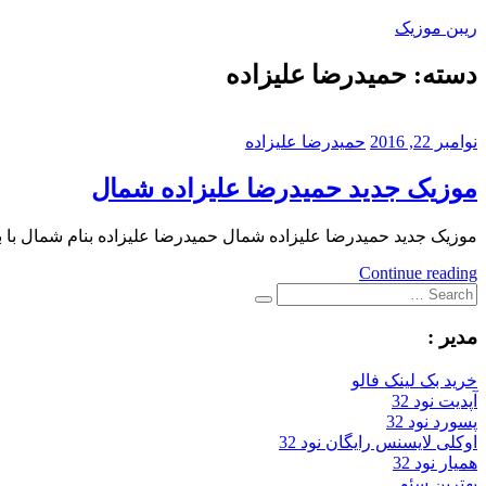
Skip
ریبن موزیک
to
content
دسته:
حمیدرضا علیزاده
دانلود
mp3
جدید
نوامبر 22, 2016
حمیدرضا علیزاده
موزیک جدید حمیدرضا علیزاده شمال
موزیک جدید حمیدرضا علیزاده شمال حمیدرضا علیزاده بنام شمال با بالاترین کیفیت – Shomal برا
Continue reading
Search
Search
for:
مدیر :
خرید بک لینک فالو
آپدیت نود 32
پسورد نود 32
اوکلی لایسنس رایگان نود 32
همیار نود 32
بهترین سئو