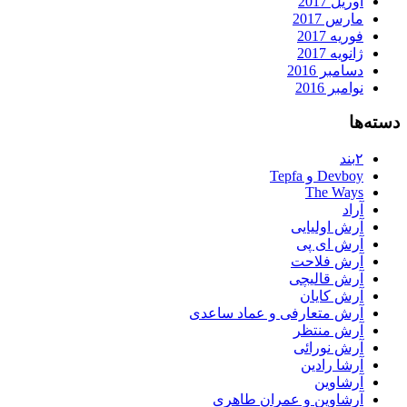
آوریل 2017
مارس 2017
فوریه 2017
ژانویه 2017
دسامبر 2016
نوامبر 2016
دسته‌ها
۲بند
Devboy و Tepfa
The Ways
آراد
آرش اولیایی
آرش ای پی
آرش فلاحت
آرش قالیچی
آرش کایان
آرش متعارفی و عماد ساعدی
آرش منتظر
آرش نورائی
آرشا رادین
آرشاوین
آرشاوین و عمران طاهری