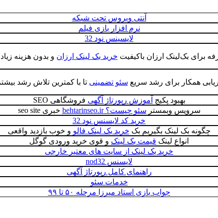
آنتی ویروس تحت شبکه
نرم افزار بازی فیلم
لایسینس نود 32
ه برای بک‌لینک ارزان باکیفیت
خرید بک لینک ارزان
و بدون هزینه زیاد 
اریابی همکار برای رشد سریع
سئو تضمینی
تا با کمترین تلاش رشد بیشت
بهبود پکیج
آموزش رپورتاژ آگهی
فروشگاهی SEO
سرویس وبمستر
سئو چیست؟ behtarinseo.ir
خبری seo site
خرید کد لایسنس نود 32
چگونه بک لینک بگیریم بک
خرید بک لینک فالو
و خوب بازدید واقعی
انواع لینک
قیمت بک لینک
و قوی خرید ورودی گوگل
خرید بک لینک از سایت های معتبر خارجی
لایسنس nod32
راهنمای کامل رپورتاژ آگهی
خدمات سئو
جواب بازی استاد میرزا مرحله ۵۰ تا ۹۹