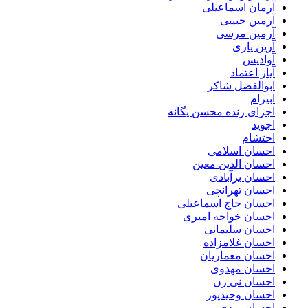
آرمان اسماعیلی
آرمین حبیبی
آرمین مرسی
آرین یاری
آوادیس
آیاز اعتماد
ابوالفضل شاکر
ابیرام
اجرای زنده محسن یگانه
اجوید
احتشام
احسان اسلامی
احسان الدین معین
احسان برآبادی
احسان تهرانچی
احسان حاج اسماعیلی
احسان خواجه امیری
احسان سلیمانی
احسان غلامزاده
احسان معماریان
احسان مهدوی
احسان نی زن
احسان وحیدپور
احسان یزدی