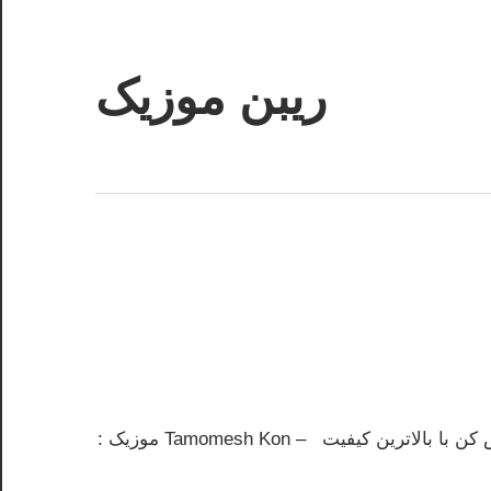
ریبن موزیک
دانلود
mp3
جدید
یفیت – Tamomesh Kon موزیک :