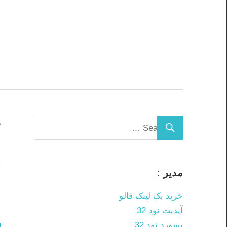
Skip
to
content
د
ژ
مدیر :
م
خرید بک لینک فالو
م
آپدیت نود 32
پسورد نود 32