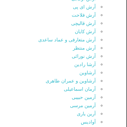
آرش ای پی
آرش فلاحت
آرش قالیچی
آرش کایان
آرش متعارفی و عماد ساعدی
آرش منتظر
آرش نورائی
آرشا رادین
آرشاوین
آرشاوین و عمران طاهری
آرمان اسماعیلی
آرمین حبیبی
آرمین مرسی
آرین یاری
آوادیس