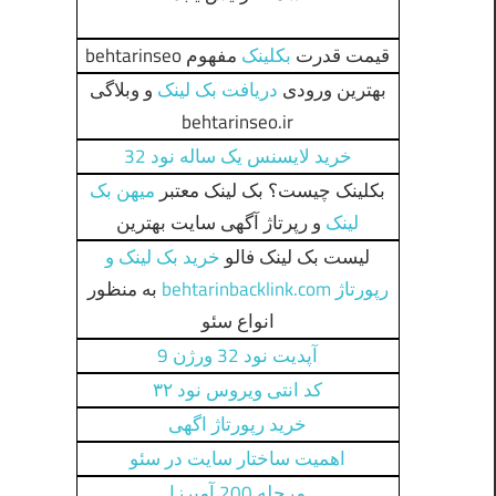
قیمت قدرت
بکلینک
مفهوم behtarinseo
بهترین ورودی
دریافت بک لینک
و وبلاگی
behtarinseo.ir
خرید لایسنس یک ساله نود 32
بکلینک چیست؟ بک لینک معتبر
میهن بک
لینک
و رپرتاژ آگهی سایت بهترین
لیست بک لینک فالو
خرید بک لینک و
رپورتاژ behtarinbacklink.com
به منظور
انواع سئو
آپدیت نود 32 ورژن 9
کد انتی ویروس نود ۳۲
خرید رپورتاژ اگهی
اهمیت ساختار سایت در سئو
مرحله 200 آمیرزا