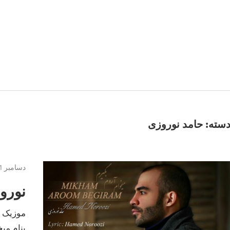
سته:
حامد نوروزی
دسامبر 31, 2016
نورو
موزیک ج