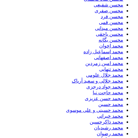
محسن شفیعی
محسن صفری
محسن فرد
محسن قمی
محسن میدانی
محسن یاحقی
محسن یگانه
محمد اخوان
محمد اسماعیل زاده
محمد اصفهانی
محمد امین زمردین
محمد تنهایی
محمد جلال علومی
محمد جلالی و سعید آریاک
محمد جواد درجزی
محمد حاجت نیا
محمد حسن عزیزی
محمد حسین
محمد حسینی و علی موسوی
محمد خیراتی
محمد ذاکرحسین
محمد رشیدیان
محمد رضوان