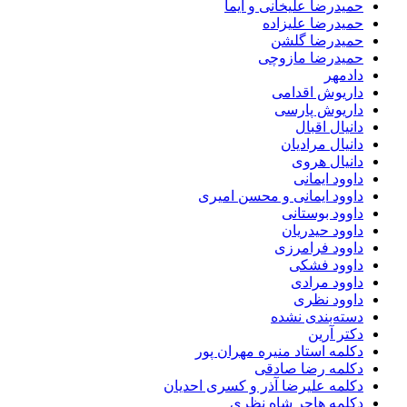
حمیدرضا علیخانی و ایما
حمیدرضا علیزاده
حمیدرضا گلشن
حمیدرضا مازوچی
دادمهر
داریوش اقدامی
داریوش پارسی
دانیال اقبال
دانیال مرادیان
دانیال هروی
داوود ایمانی
داوود ایمانی و محسن امیری
داوود بوستانی
داوود حیدریان
داوود فرامرزی
داوود فشکی
داوود مرادی
داوود نظری
دسته‌بندی نشده
دکتر آرین
دکلمه استاد منیره مهران پور
دکلمه رضا صادقی
دکلمه علیرضا آذر و کسری احدیان
دکلمه هاجر شاه نظری