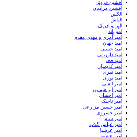
افشین فروتن
افشین مرادیان
الکس
الیاس
اِلیِن و اِدریک
امو باند
امید آمری و مهدی مقدم
امید جهان
امید حسنی
امید داورزنی
امید فخر
امید کریمیان
امید نفری
امید نوری
امیر آتشی
امیر ابراهیم پور
امیر احسان
امیر تاجیک
امیر حسین مزارعی
امیر خسروی
امیر سام
امیر عباس گلاب
امیر عرشیا
امیر عشقی