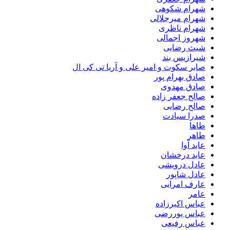
شهرام شکوهی
شهرام میرجلالی
شهرام ناظری
شهروز اجمالی
شیث رضایی
شیرازیس بند
صابر سکوت و امیر علی و آریا تی کی ال
صادق بهرام پور
صادق مهدوی
صالح جعفر زاده
صالح رضایی
صدرا سیادت
طاها
طاهر
عابد آوا
عابد درخشان
عادل درویشی
عادل شاپور
عارف امرایی
عامر
عباس اکبرزاده
عباس پوررضی
عباس رفیعی