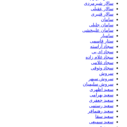
سالار شیرمردی
سالار عقیلی
سالار قنبری
سامان
سامان جلیلی
سامان علیبخشی
سامیار
ستار قاسمی
سجاد آراسته
سجاد ای بی
سجاد غلام زاده
سجاد غلامی
سجاد وثوقى
سروش
سروش سپهر
سروش سلیمیان
سعید اظهری
سعید بهرامی
سعید جعفری
سعید رستمی
سعید رهنمافر
سعید سقا
سعید سمیعی