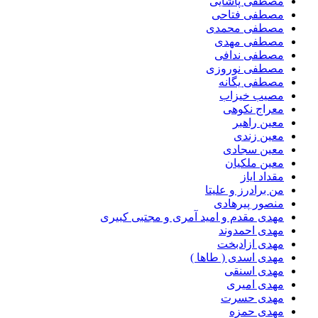
مصطفی پاشایی
مصطفی فتاحی
مصطفی محمدی
مصطفی مهدی
مصطفی ندافی
مصطفی نوروزی
مصطفی یگانه
مصیب خیزاب
معراج نکوهی
معین راهبر
معین زندی
معین سجادی
معین ملکیان
مقداد ایاز
من برادرز و علیتا
منصور پیرهادی
مهدى مقدم و امید آمرى و مجتبى کبیرى
مهدی احمدوند
مهدی ازادبخت
مهدی اسدی ( طاها )
مهدی اسنقی
مهدی امیری
مهدی حسرت
مهدی حمزه