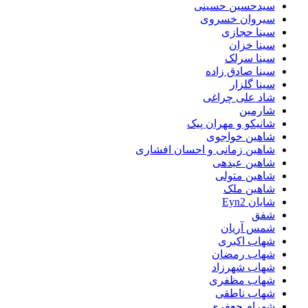
سیدحسین حسینی
سیروان خسروی
سینا حجازی
سینا خزان
سینا سرلک
سینا صادق زاده
سینا گلزار
شاد علی چراغی
شارمین
شانیکو و مهران پیک
شاهین خواجوی
شاهین زمانی و احسان افشاری
شاهین عبدهی
شاهین متولی
شاهین ملک
شایان Eyn2
شفق
شمس آریان
شهاب اکبری
شهاب رمضان
شهاب شهرزاد
شهاب مظفری
شهاب ناطقی
شهرام جعفری