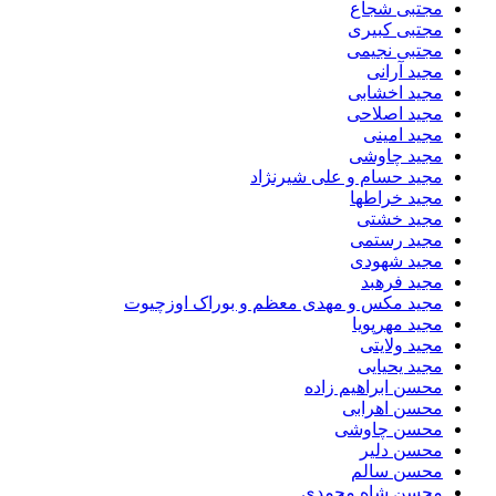
مجتبی شجاع
مجتبی کبیری
مجتبی نجیمی
مجید آرانی
مجید اخشابی
مجید اصلاحی
مجید امینی
مجید چاوشی
مجید حسام و علی شیرنژاد
مجید خراطها
مجید خشتی
مجید رستمی
مجید شهودی
مجید فرهبد
مجید مکس و مهدی معظم و بوراک اوزچیوت
مجید مهرپویا
مجید ولایتی
مجید یحیایی
محسن ابراهیم زاده
محسن اهرابی
محسن چاوشی
محسن دلیر
محسن سالم
محسن شاه محمدی