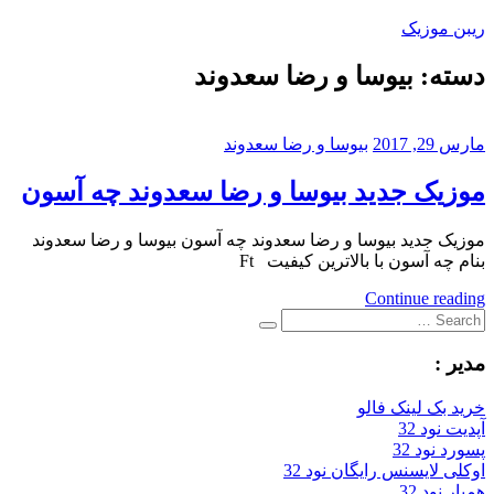
Skip
ریبن موزیک
to
content
دسته:
بیوسا و رضا سعدوند
دانلود
mp3
جدید
مارس 29, 2017
بیوسا و رضا سعدوند
موزیک جدید بیوسا و رضا سعدوند چه آسون
موزیک جدید بیوسا و رضا سعدوند چه آسون بیوسا و رضا سعدوند
بنام چه آسون با بالاترین کیفیت Ft
Continue reading
Search
Search
for:
مدیر :
خرید بک لینک فالو
آپدیت نود 32
پسورد نود 32
اوکلی لایسنس رایگان نود 32
همیار نود 32