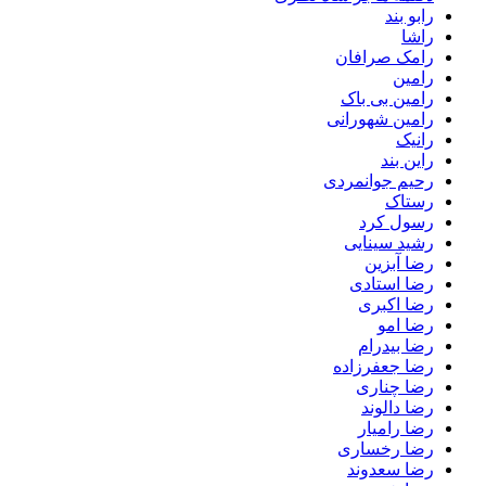
رابو بند
راشا
رامک صرافان
رامین
رامین بی باک
رامین شهورانی
رانیک
راین بند
رحیم جوانمردی
رستاک
رسول کرد
رشید سینایی
رضا آبزین
رضا استادی
رضا اکبری
رضا امو
رضا بیدرام
رضا جعفرزاده
رضا چناری
رضا دالوند
رضا رامیار
رضا رخساری
رضا سعدوند