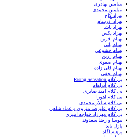
بنیامین بهادری
بنیامین محمدی
بهراد کاج
بهزاد آذرسام
بهزاد پاشا
بهزاد پکس
بهنام آفرین
بهنام بانی
بهنام خشوعی
بهنام زرین
بهنام صفوی
بهنام قلی زاده
بهنام نجفی
بی کلام Rising Sensation
بی کلام آبراهام
بی کلام امید صابری
بی کلام اهورا
بی کلام سالار محمدی
بی کلام علیرضا منزوی و عماد شاهی
بی کلام مهرزاد خواجه امیری
بیوسا و رضا سعدوند
پازل باند
پرهام آگاه