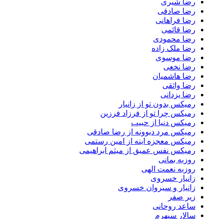
رضا شیری
رضا صادقی
رضا فراهانی
رضا قائمی
رضا محمودی
رضا ملک زاده
رضا موسوی
رضا نخعی
رضا هاشمیان
رضا واثقی
رضا یزدانی
رمیکس بدون تو از زانیار
رمیکس چرا تو از فرزاد فرزین
رمیکس دنیا از حبیب
رمیکس مرد دیوونه از رضا صادقی
رمیکس معجزه اینه از امین رستمی
رمیکس نفس عمیق از میثم ابراهیمی
روزبه بمانی
روزبه نعمت الهی
زانیار خسروی
زانیار و سیروان خسروی
زیر صفر
ساعد روحانی
سالار سپهرم