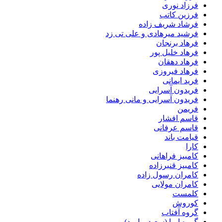
فرزاد نوری
فرزین کاتب
فرشاد شریف زاده
فرشید میرهادی و علی تی زد
فرهاد برنجان
فرهاد خلیل پور
فرهاد دهقان
فرهاد فیروزی
فرید ایمانی
فریدون آسرایی
فریدون آسرایی و مانی رهنما
فریمن
قاسم افشار
قاسم عرفانی
قیامت باند
کارا
کامبیز فراهانی
کامبیز قنبرزاده
کامران رسول زاده
کامران مولایی
کلمست
کوروش
گروه آفتاب
گروه ایما (سعید و امید)