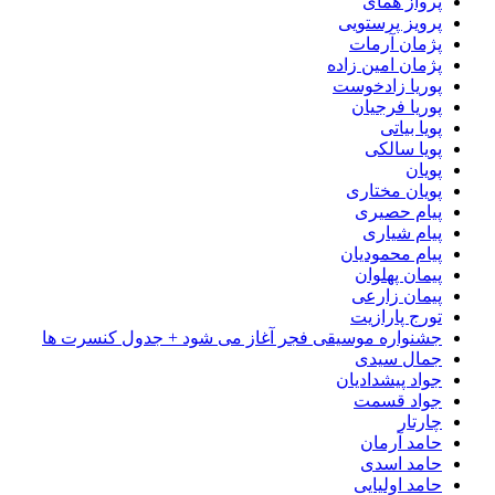
پرواز همای
پرویز پرستویی
پژمان آرمات
پژمان امین زاده
پوریا زادخوست
پوریا فرجیان
پویا بیاتی
پویا سالکی
پویان
پویان مختاری
پیام حصیری
پیام شیاری
پیام محمودیان
پیمان پهلوان
پیمان زارعی
تورج پارازیت
جشنواره موسیقی فجر آغاز می شود + جدول کنسرت ها
جمال سیدی
جواد پیشدادیان
جواد قسمت
چارتار
حامد آرمان
حامد اسدی
حامد اولیایی