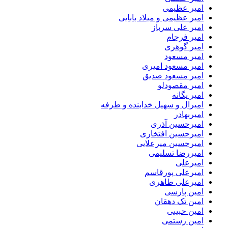
امیر عظیمی
امیر عظیمی و میلاد بابایی
امیر علی سرباز
امیر فرجام
امیر گوهری
امیر مسعود
امیر مسعود امیری
امیر مسعود صدیق
امیر مقصودلو
امیر یگانه
امیرال و سهیل خدابنده و طرفه
امیربهادر
امیرحسین آذری
امیرحسین افتخاری
امیرحسین میرعلایی
امیررضا تسلیمی
امیرعلی
امیرعلی پورقاسم
امیرعلی طاهری
امین پارسی
امین تک دهقان
امین حبیبی
امین رستمی