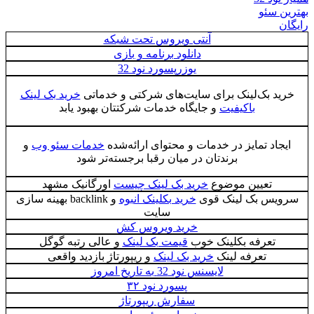
بهترین سئو
رایگان
آنتی ویروس تحت شبکه
دانلود برنامه و بازی
یوزرپسورد نود 32
خرید بک‌لینک برای سایت‌های شرکتی و خدماتی
خرید بک لینک
باکیفیت
و جایگاه خدمات شرکتتان بهبود یابد
ایجاد تمایز در خدمات و محتوای ارائه‌شده
خدمات سئو وب
و
برندتان در میان رقبا برجسته‌تر شود
تعیین موضوع
خرید بک لینک چیست
اورگانیک مشهد
سرویس بک لینک قوی
خرید بکلینک انبوه
و backlink بهینه سازی
سایت
خرید ویروس کش
تعرفه بکلینک خوب
قیمت بک لینک
و عالی رتبه گوگل
تعرفه لینک
خرید بک لینک
و ریپورتاژ بازدید واقعی
لایسنس نود 32 به تاریخ امروز
پسورد نود ۳۲
سفارش ریپورتاژ