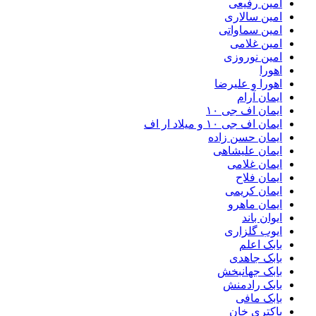
امین رفیعی
امین سالاری
امین سماواتی
امین غلامی
امین نوروزی
اهورا
اهورا و علیرضا
ایمان آرام
ایمان اف جی ۱۰
ایمان اف جی ۱۰ و میلاد ار اف
ایمان حسن زاده
ایمان علیشاهی
ایمان غلامی
ایمان فلاح
ایمان کریمی
ایمان ماهرو
ایوان باند
ایوب گلزاری
بابک اعلم
بابک جاهدی
بابک جهانبخش
بابک رادمنش
بابک مافی
باکتری خان