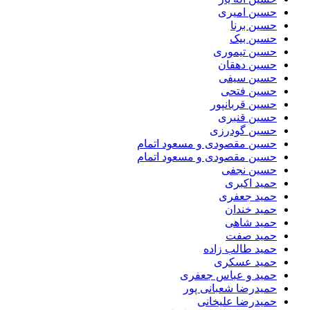
حسین امیری
حسین برنا
حسین بیک
حسین تیموری
حسین دهقان
حسین سیفی
حسین فتحی
حسین قربانپور
حسین قنبری
حسین گودرزی
حسین مقصودى و مسعود اتمام
حسین مقصودی و مسعود اتمام
حسین نجفی
حمید اکبری
حمید جعفری
حمید خندان
حمید شاهی
حمید صفت
حمید طالب زاده
حمید عسکری
حمید و عباس جعفری
حمیدرضا شعبانی پور
حمیدرضا علیخانی