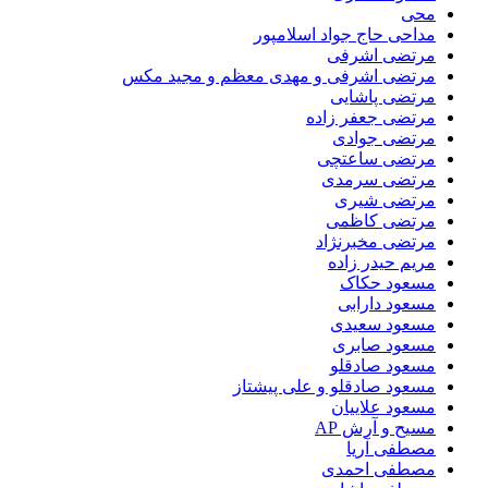
محی
مداحی حاج جواد اسلامپور
مرتضی اشرفی
مرتضی اشرفی و مهدی معظم و مجید مکس
مرتضی پاشایی
مرتضی جعفر زاده
مرتضی جوادی
مرتضی ساعتچی
مرتضی سرمدی
مرتضی شیری
مرتضی کاظمی
مرتضی مخبرنژاد
مریم حیدر زاده
مسعود حکاک
مسعود دارابی
مسعود سعیدی
مسعود صابری
مسعود صادقلو
مسعود صادقلو و علی پیشتاز
مسعود علاییان
مسیح و آرش AP
مصطفی آریا
مصطفی احمدی