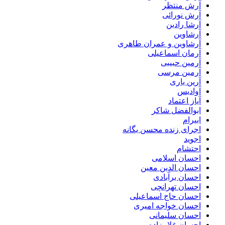
آرش منتظر
آرش نورائی
آرشا رادین
آرشاوین
آرشاوین و عمران طاهری
آرمان اسماعیلی
آرمین حبیبی
آرمین مرسی
آرین یاری
آوادیس
آیاز اعتماد
ابوالفضل شاکر
ابیرام
اجرای زنده محسن یگانه
اجوید
احتشام
احسان اسلامی
احسان الدین معین
احسان برآبادی
احسان تهرانچی
احسان حاج اسماعیلی
احسان خواجه امیری
احسان سلیمانی
احسان غلامزاده