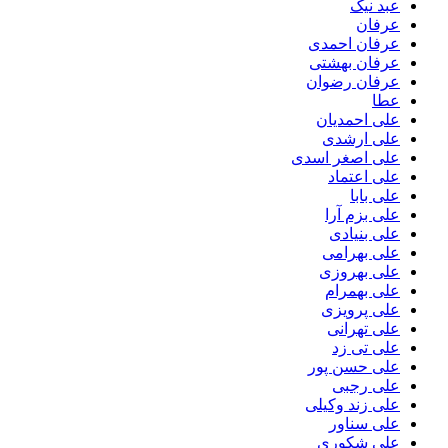
عبد نیک
عرفان
عرفان احمدی
عرفان بهشتی
عرفان رضوان
عطا
علی احمدیان
علی ارشدی
علی اصغر اسدی
علی اعتماد
علی بابا
علی بزم آرا
علی بنیادی
علی بهرامی
علی بهروزی
علی بهمرام
علی پرویزی
علی تهرانی
علی تی زد
علی حسن پور
علی رجبی
علی زند وکیلی
علی سناور
علی شکوری