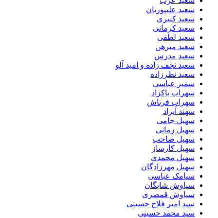
سعید عرب
سعید علیپوریان
سعید کبیری
سعید کرمانی
سعید لطفی
سعید مبرهن
سعید مدرس
سعید نجف زاده و امید آلو
سعید نظرزاده
سمیر عباسی
سهراب پاکزاد
سهراب فرتاش
سهند آیراد
سهیل جامی
سهیل زمانی
سهیل صاحب
سهیل کارساز
سهیل محمدی
سهیل مهرزادگان
سیامک عباسی
سیاوش شایگان
سیاوش قمصری
سید امیر فلاح حسینی
سید محمد حسینی