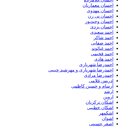
احسان معماریان
احسان مهدوی
احسان نی زن
احسان وحیدپور
احسان یزدی
احمد سعیدی
احمد شاکر
احمد صفایی
احمد غیاثوند
احمد فخیمی
احمد هادی
احمدرضا شهریاری
احمدرضا شهریاری و مهرشید حبیبی
احمدرضا مرادی
ادریس غلامی
اَرسام و حسین کاظمی
ارشد
اروین
اشکان ترکزبان
اشکان خطیبی
اشکمهر
اشوان
اصغر حسینی