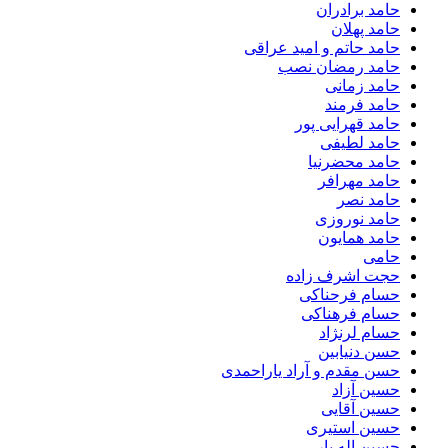
حامد برادران
حامد پهلان
حامد حاتم و امید عراقی
حامد رمضان نصب
حامد زمانی
حامد فرمند
حامد قهرایی پور
حامد لطیفی
حامد محضرنیا
حامد مهرافر
حامد نصر
حامد نوروزی
حامد همایون
حامی
حجت اشرف زاده
حسام فرحناکی
حسام فرهناکی
حسام لرنژاد
حسن دنیابین
حسن مقدم و آراد یاراحمدی
حسین آزاد
حسین آقایی
حسین استیری
حسین اله یار