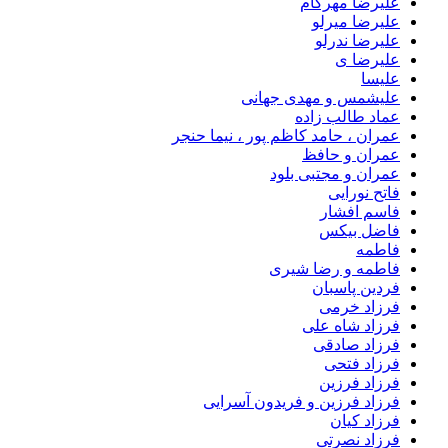
علیرضا مهرکام
علیرضا میرلو
علیرضا ندرلو
علیرضا ی
علیسا
علیشمس و مهدی جهانی
عماد طالب زاده
عمران ، حامد کاظم پور ، نیما حنجر
عمران و حافظ
عمران و مجتبی بلود
فاتح نورایی
فاسم افشار
فاضل بیکس
فاطمه
فاطمه و رضا شیری
فردین پاسبان
فرزاد خرمی
فرزاد شاه علی
فرزاد صادقى
فرزاد فتحی
فرزاد فرزین
فرزاد فرزین و فریدون آسرایی
فرزاد کیان
فرزاد نصرتی