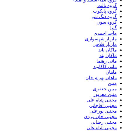
گروه پالت
گروه پایکوب
گروه دنگ شو
گروه سون
گلپا
ماجد احمدی
مازیار شهسواری
مازیار فلاحی
ماکان باند
ماکان بند
مانی رهنما
مانی کاکاوند
ماهان
ماهان بهرام خان
مبین
مبین جعفری
متین معزپور
مجتبى شاه على
مجتبی آقاجانی
مجتبی پورعلی
مجتبی خان وردی
مجتبی رضایی
مجتبی شاه علی