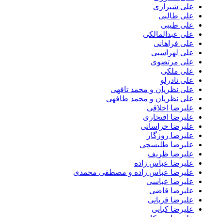
علی شیرازی
علی طالبی
علی طیبی
علی عبدالمالکی
علی فراهانی
علی لهراسبی
علی مرتضوی
علی ملکی
علی نادرلو
علی نظریان و محمد تافهی
علی نظریان و محمد طافهی
علیرضا اخلاقی
علیرضا افتخاری
علیرضا خراسانی
علیرضا روزگار
علیرضا طلیسچی
علیرضا ظریف
علیرضا عباس زاده
علیرضا عباس زاده و مصطفی محمدی
علیرضا عباسی
علیرضا قاضی
علیرضا قربانی
علیرضا کیایی