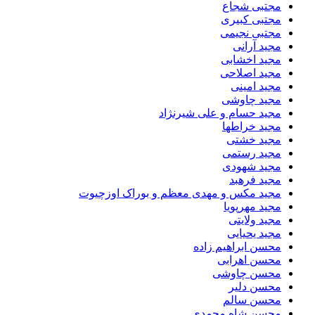
مجتبی شجاع
مجتبی کبیری
مجتبی نجیمی
مجید آرانی
مجید اخشابی
مجید اصلاحی
مجید امینی
مجید چاوشی
مجید حسام و علی شیرنژاد
مجید خراطها
مجید خشتی
مجید رستمی
مجید شهودی
مجید فرهبد
مجید مکس و مهدی معظم و بوراک اوزچیوت
مجید مهرپویا
مجید ولایتی
مجید یحیایی
محسن ابراهیم زاده
محسن اهرابی
محسن چاوشی
محسن دلیر
محسن سالم
محسن شاه محمدی