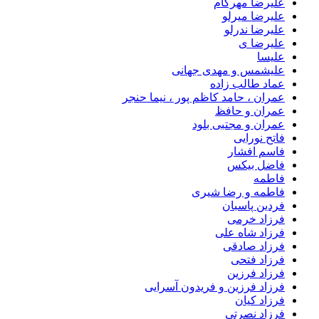
علیرضا مهرکام
علیرضا میرلو
علیرضا ندرلو
علیرضا ی
علیسا
علیشمس و مهدی جهانی
عماد طالب زاده
عمران ، حامد کاظم پور ، نیما حنجر
عمران و حافظ
عمران و مجتبی بلود
فاتح نورایی
فاسم افشار
فاضل بیکس
فاطمه
فاطمه و رضا شیری
فردین پاسبان
فرزاد خرمی
فرزاد شاه علی
فرزاد صادقى
فرزاد فتحی
فرزاد فرزین
فرزاد فرزین و فریدون آسرایی
فرزاد کیان
فرزاد نصرتی