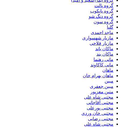
گروه ایما (سعید و امید)
گروه پالت
گروه پایکوب
گروه دنگ شو
گروه سون
گلپا
ماجد احمدی
مازیار شهسواری
مازیار فلاحی
ماکان باند
ماکان بند
مانی رهنما
مانی کاکاوند
ماهان
ماهان بهرام خان
مبین
مبین جعفری
متین معزپور
مجتبى شاه على
مجتبی آقاجانی
مجتبی پورعلی
مجتبی خان وردی
مجتبی رضایی
مجتبی شاه علی