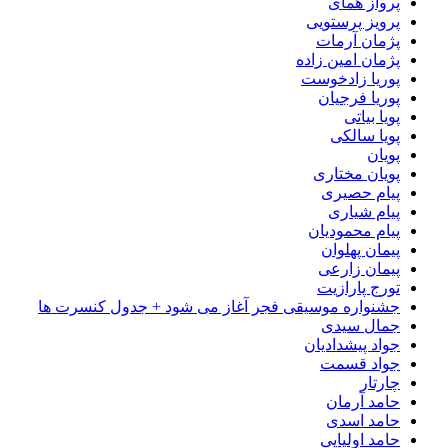
پرواز همای
پرویز پرستویی
پژمان آرمات
پژمان امین زاده
پوریا زادخوست
پوریا فرجیان
پویا بیاتی
پویا سالکی
پویان
پویان مختاری
پیام حصیری
پیام شیاری
پیام محمودیان
پیمان پهلوان
پیمان زارعی
تورج پارازیت
جشنواره موسیقی فجر آغاز می شود + جدول کنسرت ها
جمال سیدی
جواد پیشدادیان
جواد قسمت
چارتار
حامد آرمان
حامد اسدی
حامد اولیایی