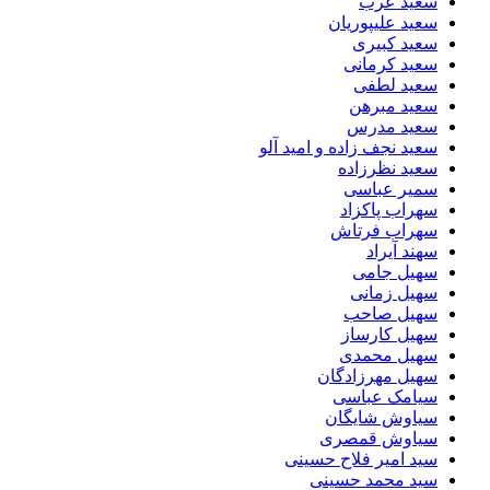
سعید عرب
سعید علیپوریان
سعید کبیری
سعید کرمانی
سعید لطفی
سعید مبرهن
سعید مدرس
سعید نجف زاده و امید آلو
سعید نظرزاده
سمیر عباسی
سهراب پاکزاد
سهراب فرتاش
سهند آیراد
سهیل جامی
سهیل زمانی
سهیل صاحب
سهیل کارساز
سهیل محمدی
سهیل مهرزادگان
سیامک عباسی
سیاوش شایگان
سیاوش قمصری
سید امیر فلاح حسینی
سید محمد حسینی