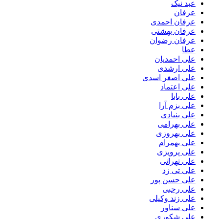
عبد نیک
عرفان
عرفان احمدی
عرفان بهشتی
عرفان رضوان
عطا
علی احمدیان
علی ارشدی
علی اصغر اسدی
علی اعتماد
علی بابا
علی بزم آرا
علی بنیادی
علی بهرامی
علی بهروزی
علی بهمرام
علی پرویزی
علی تهرانی
علی تی زد
علی حسن پور
علی رجبی
علی زند وکیلی
علی سناور
علی شکوری