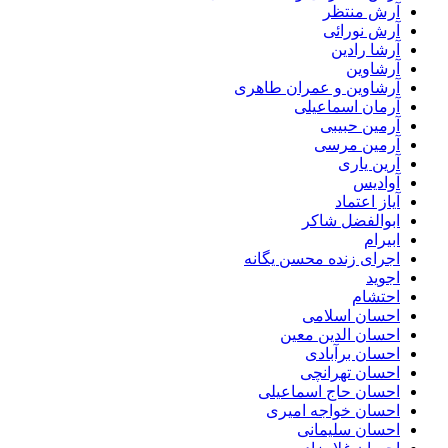
آرش منتظر
آرش نورائی
آرشا رادین
آرشاوین
آرشاوین و عمران طاهری
آرمان اسماعیلی
آرمین حبیبی
آرمین مرسی
آرین یاری
آوادیس
آیاز اعتماد
ابوالفضل شاکر
ابیرام
اجرای زنده محسن یگانه
اجوید
احتشام
احسان اسلامی
احسان الدین معین
احسان برآبادی
احسان تهرانچی
احسان حاج اسماعیلی
احسان خواجه امیری
احسان سلیمانی