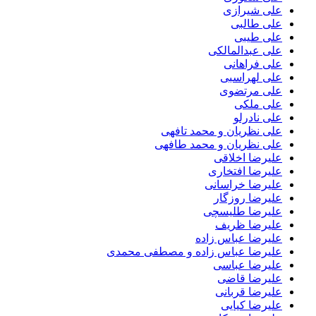
علی شیرازی
علی طالبی
علی طیبی
علی عبدالمالکی
علی فراهانی
علی لهراسبی
علی مرتضوی
علی ملکی
علی نادرلو
علی نظریان و محمد تافهی
علی نظریان و محمد طافهی
علیرضا اخلاقی
علیرضا افتخاری
علیرضا خراسانی
علیرضا روزگار
علیرضا طلیسچی
علیرضا ظریف
علیرضا عباس زاده
علیرضا عباس زاده و مصطفی محمدی
علیرضا عباسی
علیرضا قاضی
علیرضا قربانی
علیرضا کیایی