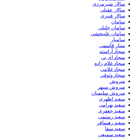
سالار شیرمردی
سالار عقیلی
سالار قنبری
سامان
سامان جلیلی
سامان علیبخشی
سامیار
ستار قاسمی
سجاد آراسته
سجاد ای بی
سجاد غلام زاده
سجاد غلامی
سجاد وثوقى
سروش
سروش سپهر
سروش سلیمیان
سعید اظهری
سعید بهرامی
سعید جعفری
سعید رستمی
سعید رهنمافر
سعید سقا
سعید سمیعی