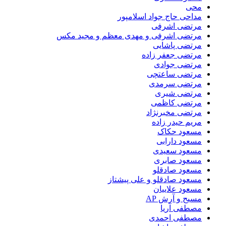
محی
مداحی حاج جواد اسلامپور
مرتضی اشرفی
مرتضی اشرفی و مهدی معظم و مجید مکس
مرتضی پاشایی
مرتضی جعفر زاده
مرتضی جوادی
مرتضی ساعتچی
مرتضی سرمدی
مرتضی شیری
مرتضی کاظمی
مرتضی مخبرنژاد
مریم حیدر زاده
مسعود حکاک
مسعود دارابی
مسعود سعیدی
مسعود صابری
مسعود صادقلو
مسعود صادقلو و علی پیشتاز
مسعود علاییان
مسیح و آرش AP
مصطفی آریا
مصطفی احمدی