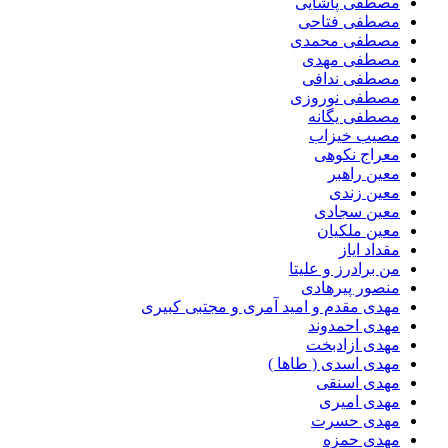
مصطفی پاشایی
مصطفی فتاحی
مصطفی محمدی
مصطفی مهدی
مصطفی ندافی
مصطفی نوروزی
مصطفی یگانه
مصیب خیزاب
معراج نکوهی
معین راهبر
معین زندی
معین سجادی
معین ملکیان
مقداد ایاز
من برادرز و علیتا
منصور پیرهادی
مهدى مقدم و امید آمرى و مجتبى کبیرى
مهدی احمدوند
مهدی ازادبخت
مهدی اسدی ( طاها )
مهدی اسنقی
مهدی امیری
مهدی حسرت
مهدی حمزه