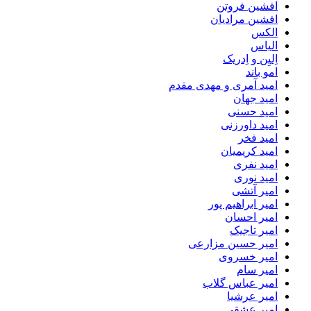
افشین فروتن
افشین مرادیان
الکس
الیاس
اِلیِن و اِدریک
امو باند
امید آمری و مهدی مقدم
امید جهان
امید حسنی
امید داورزنی
امید فخر
امید کریمیان
امید نفری
امید نوری
امیر آتشی
امیر ابراهیم پور
امیر احسان
امیر تاجیک
امیر حسین مزارعی
امیر خسروی
امیر سام
امیر عباس گلاب
امیر عرشیا
امیر عشقی