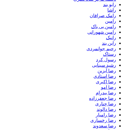
رابو بند
راشا
رامک صرافان
رامین
رامین بی باک
رامین شهورانی
رانیک
راین بند
رحیم جوانمردی
رستاک
رسول کرد
رشید سینایی
رضا آبزین
رضا استادی
رضا اکبری
رضا امو
رضا بیدرام
رضا جعفرزاده
رضا چناری
رضا دالوند
رضا رامیار
رضا رخساری
رضا سعدوند