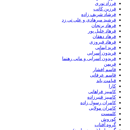
فرزاد نوری
فرزین کاتب
فرشاد شریف زاده
فرشید میرهادی و علی تی زد
فرهاد برنجان
فرهاد خلیل پور
فرهاد دهقان
فرهاد فیروزی
فرید ایمانی
فریدون آسرایی
فریدون آسرایی و مانی رهنما
فریمن
قاسم افشار
قاسم عرفانی
قیامت باند
کارا
کامبیز فراهانی
کامبیز قنبرزاده
کامران رسول زاده
کامران مولایی
کلمست
کوروش
گروه آفتاب