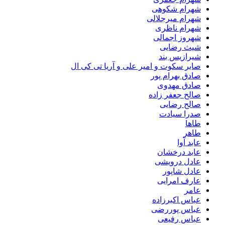
شهرام شکوهی
شهرام میرجلالی
شهرام ناظری
شهروز اجمالی
شیث رضایی
شیرازیس بند
صابر سکوت و امیر علی و آریا تی کی ال
صادق بهرام پور
صادق مهدوی
صالح جعفر زاده
صالح رضایی
صدرا سیادت
طاها
طاهر
عابد آوا
عابد درخشان
عادل درویشی
عادل شاپور
عارف امرایی
عامر
عباس اکبرزاده
عباس پوررضی
عباس رفیعی