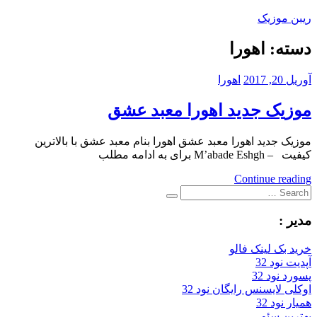
Skip
ریبن موزیک
to
content
دسته:
اهورا
دانلود
mp3
آوریل 20, 2017
اهورا
جدید
موزیک جدید اهورا معبد عشق
موزیک جدید اهورا معبد عشق اهورا بنام معبد عشق با بالاترین
کیفیت – M’abade Eshgh برای به ادامه مطلب
Continue reading
Search
Search
for:
مدیر :
خرید بک لینک فالو
آپدیت نود 32
پسورد نود 32
اوکلی لایسنس رایگان نود 32
همیار نود 32
بهترین سئو