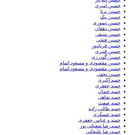
حسین امیری
حسین برنا
حسین بیک
حسین تیموری
حسین دهقان
حسین سیفی
حسین فتحی
حسین قربانپور
حسین قنبری
حسین گودرزی
حسین مقصودى و مسعود اتمام
حسین مقصودی و مسعود اتمام
حسین نجفی
حمید اکبری
حمید جعفری
حمید خندان
حمید شاهی
حمید صفت
حمید طالب زاده
حمید عسکری
حمید و عباس جعفری
حمیدرضا شعبانی پور
حمیدرضا علیخانی