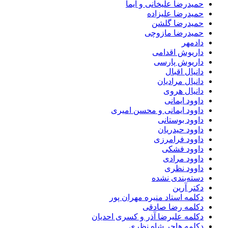
حمیدرضا علیخانی و ایما
حمیدرضا علیزاده
حمیدرضا گلشن
حمیدرضا مازوچی
دادمهر
داریوش اقدامی
داریوش پارسی
دانیال اقبال
دانیال مرادیان
دانیال هروی
داوود ایمانی
داوود ایمانی و محسن امیری
داوود بوستانی
داوود حیدریان
داوود فرامرزی
داوود فشکی
داوود مرادی
داوود نظری
دسته‌بندی نشده
دکتر آرین
دکلمه استاد منیره مهران پور
دکلمه رضا صادقی
دکلمه علیرضا آذر و کسری احدیان
دکلمه هاجر شاه نظری