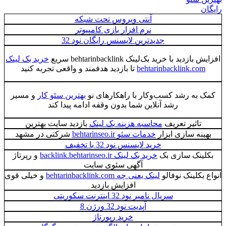
رایگان
آنتی ویروس تحت شبکه
نرم افزار بازی کامپیوتر
جدیدترین لایسنس رایگان نود 32
افزایش بازدید با خرید بک‌لینک behtarinbacklink سریع
خرید بک لینک
behtarinbacklink.com
تا بازدید هدفمند و واقعی تجربه کنید
کمک به رشد کسب‌وکار با راهکارهای نو
بهترین سئو کار
و مسیر
رشد آنلاین شما بدون وقفه ادامه پیدا کند
تاثیر تعریف
محاسبه هزینه بک لینک
بازدید سایت بهترین
بهینه سازی ابزار
خدمات سئو behtarinseo.ir
شرکتی در مشهد
خرید لایسنس نود 32 با تخفیف
بکلینک سازی بک
خرید بک لینک backlink.behtarinseo.ir
و رپرتاژ
آگهی سئوی سایت
انواع بکلینک نوفالو
لینک یعنی چه behtarinbacklink.com
و خیلی قوی
افزایش بازدید
سریال نامبر نود 32 اینترنت سکوریتی
آپدیت نود 32 ورژن 8
خرید رپورتاژ