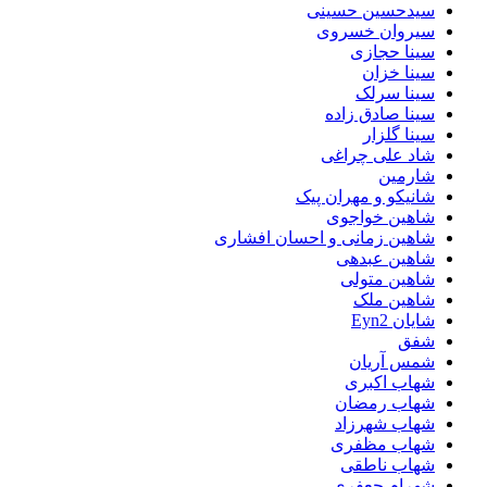
سیدحسین حسینی
سیروان خسروی
سینا حجازی
سینا خزان
سینا سرلک
سینا صادق زاده
سینا گلزار
شاد علی چراغی
شارمین
شانیکو و مهران پیک
شاهین خواجوی
شاهین زمانی و احسان افشاری
شاهین عبدهی
شاهین متولی
شاهین ملک
شایان Eyn2
شفق
شمس آریان
شهاب اکبری
شهاب رمضان
شهاب شهرزاد
شهاب مظفری
شهاب ناطقی
شهرام جعفری