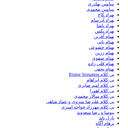
بنیامین بهادری
بنیامین محمدی
بهراد کاج
بهزاد آذرسام
بهزاد پاشا
بهزاد پکس
بهنام آفرین
بهنام بانی
بهنام خشوعی
بهنام زرین
بهنام صفوی
بهنام قلی زاده
بهنام نجفی
بی کلام Rising Sensation
بی کلام آبراهام
بی کلام امید صابری
بی کلام اهورا
بی کلام سالار محمدی
بی کلام علیرضا منزوی و عماد شاهی
بی کلام مهرزاد خواجه امیری
بیوسا و رضا سعدوند
پازل باند
پرهام آگاه