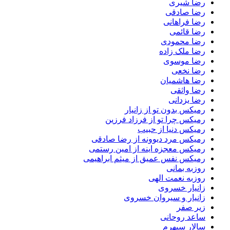
رضا شیری
رضا صادقی
رضا فراهانی
رضا قائمی
رضا محمودی
رضا ملک زاده
رضا موسوی
رضا نخعی
رضا هاشمیان
رضا واثقی
رضا یزدانی
رمیکس بدون تو از زانیار
رمیکس چرا تو از فرزاد فرزین
رمیکس دنیا از حبیب
رمیکس مرد دیوونه از رضا صادقی
رمیکس معجزه اینه از امین رستمی
رمیکس نفس عمیق از میثم ابراهیمی
روزبه بمانی
روزبه نعمت الهی
زانیار خسروی
زانیار و سیروان خسروی
زیر صفر
ساعد روحانی
سالار سپهرم