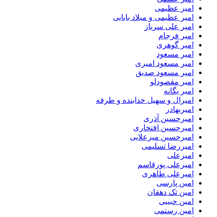
امیر عظیمی
امیر عظیمی و میلاد بابایی
امیر علی سرباز
امیر فرجام
امیر گوهری
امیر مسعود
امیر مسعود امیری
امیر مسعود صدیق
امیر مقصودلو
امیر یگانه
امیرال و سهیل خدابنده و طرفه
امیربهادر
امیرحسین آذری
امیرحسین افتخاری
امیرحسین میرعلایی
امیررضا تسلیمی
امیرعلی
امیرعلی پورقاسم
امیرعلی طاهری
امین پارسی
امین تک دهقان
امین حبیبی
امین رستمی