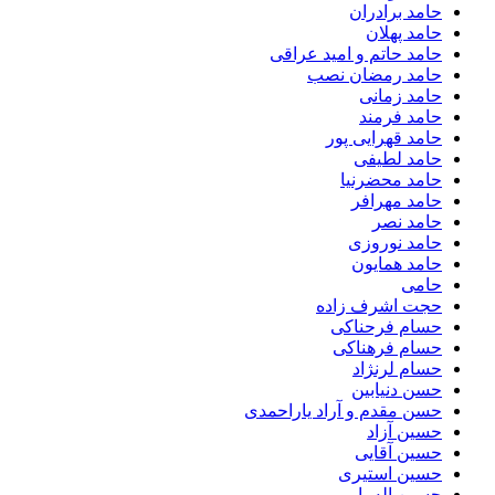
حامد برادران
حامد پهلان
حامد حاتم و امید عراقی
حامد رمضان نصب
حامد زمانی
حامد فرمند
حامد قهرایی پور
حامد لطیفی
حامد محضرنیا
حامد مهرافر
حامد نصر
حامد نوروزی
حامد همایون
حامی
حجت اشرف زاده
حسام فرحناکی
حسام فرهناکی
حسام لرنژاد
حسن دنیابین
حسن مقدم و آراد یاراحمدی
حسین آزاد
حسین آقایی
حسین استیری
حسین اله یار