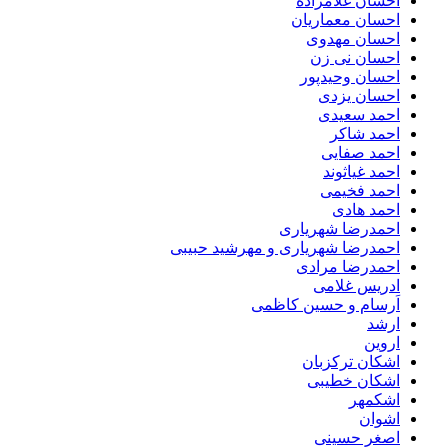
احسان غلامزاده
احسان معماریان
احسان مهدوی
احسان نی زن
احسان وحیدپور
احسان یزدی
احمد سعیدی
احمد شاکر
احمد صفایی
احمد غیاثوند
احمد فخیمی
احمد هادی
احمدرضا شهریاری
احمدرضا شهریاری و مهرشید حبیبی
احمدرضا مرادی
ادریس غلامی
اَرسام و حسین کاظمی
ارشد
اروین
اشکان ترکزبان
اشکان خطیبی
اشکمهر
اشوان
اصغر حسینی