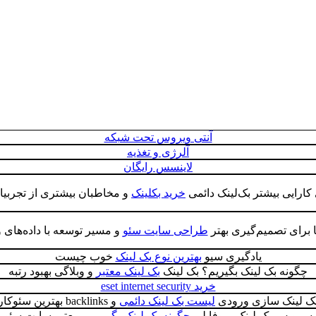
آنتی ویروس تحت شبکه
آلرژی و تغذیه
لاینسس رایگان
ارایی بیشتر بک‌لینک دائمی
خرید بکلینک
و مخاطبان بیشتری از تجربیا
ها برای تصمیم‌گیری بهتر
طراحی سایت سئو
و مسیر توسعه با داده‌های 
یادگیری سیو
بهترین نوع بک لینک
خوب چیست
چگونه بک لینک بگیریم؟ بک لینک
بک لینک معتبر
و وبلاگی بهبود رتبه
خرید eset internet security
ک لینک سازی ورودی
لیست بک لینک دائمی
و backlinks بهترین سئوکار
سرویس بک لینک پروفایلی
چگونه بک لینک بگیریم
و معتبر سایت سئو