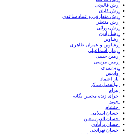
آرش قالیچی
آرش کایان
آرش متعارفی و عماد ساعدی
آرش منتظر
آرش نورائی
آرشا رادین
آرشاوین
آرشاوین و عمران طاهری
آرمان اسماعیلی
آرمین حبیبی
آرمین مرسی
آرین یاری
آوادیس
آیاز اعتماد
ابوالفضل شاکر
ابیرام
اجرای زنده محسن یگانه
اجوید
احتشام
احسان اسلامی
احسان الدین معین
احسان برآبادی
احسان تهرانچی