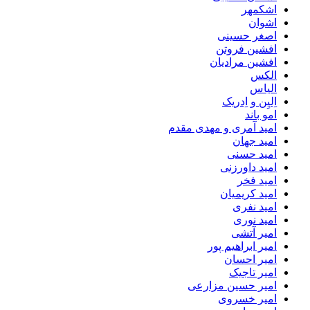
اشکمهر
اشوان
اصغر حسینی
افشین فروتن
افشین مرادیان
الکس
الیاس
اِلیِن و اِدریک
امو باند
امید آمری و مهدی مقدم
امید جهان
امید حسنی
امید داورزنی
امید فخر
امید کریمیان
امید نفری
امید نوری
امیر آتشی
امیر ابراهیم پور
امیر احسان
امیر تاجیک
امیر حسین مزارعی
امیر خسروی