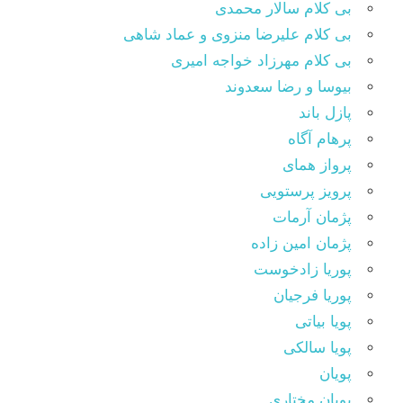
بی کلام سالار محمدی
بی کلام علیرضا منزوی و عماد شاهی
بی کلام مهرزاد خواجه امیری
بیوسا و رضا سعدوند
پازل باند
پرهام آگاه
پرواز همای
پرویز پرستویی
پژمان آرمات
پژمان امین زاده
پوریا زادخوست
پوریا فرجیان
پویا بیاتی
پویا سالکی
پویان
پویان مختاری