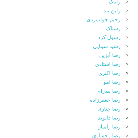
رانیک
راین بند
رحیم جوانمردی
رستاک
رسول کرد
رشید سینایی
رضا آبزین
رضا استادی
رضا اکبری
رضا امو
رضا بیدرام
رضا جعفرزاده
رضا چناری
رضا دالوند
رضا رامیار
رضا رخساری