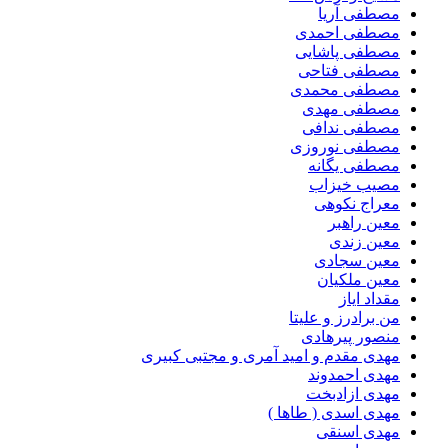
مصطفی آریا
مصطفی احمدی
مصطفی پاشایی
مصطفی فتاحی
مصطفی محمدی
مصطفی مهدی
مصطفی ندافی
مصطفی نوروزی
مصطفی یگانه
مصیب خیزاب
معراج نکوهی
معین راهبر
معین زندی
معین سجادی
معین ملکیان
مقداد ایاز
من برادرز و علیتا
منصور پیرهادی
مهدى مقدم و امید آمرى و مجتبى کبیرى
مهدی احمدوند
مهدی ازادبخت
مهدی اسدی ( طاها )
مهدی اسنقی