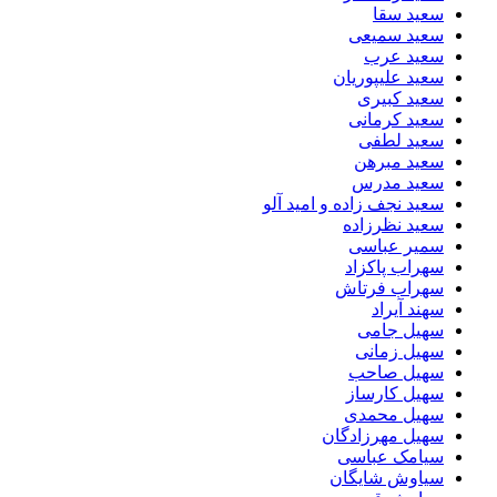
سعید سقا
سعید سمیعی
سعید عرب
سعید علیپوریان
سعید کبیری
سعید کرمانی
سعید لطفی
سعید مبرهن
سعید مدرس
سعید نجف زاده و امید آلو
سعید نظرزاده
سمیر عباسی
سهراب پاکزاد
سهراب فرتاش
سهند آیراد
سهیل جامی
سهیل زمانی
سهیل صاحب
سهیل کارساز
سهیل محمدی
سهیل مهرزادگان
سیامک عباسی
سیاوش شایگان