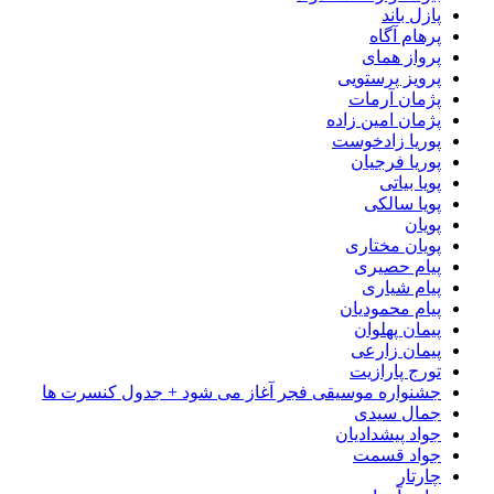
پازل باند
پرهام آگاه
پرواز همای
پرویز پرستویی
پژمان آرمات
پژمان امین زاده
پوریا زادخوست
پوریا فرجیان
پویا بیاتی
پویا سالکی
پویان
پویان مختاری
پیام حصیری
پیام شیاری
پیام محمودیان
پیمان پهلوان
پیمان زارعی
تورج پارازیت
جشنواره موسیقی فجر آغاز می شود + جدول کنسرت ها
جمال سیدی
جواد پیشدادیان
جواد قسمت
چارتار