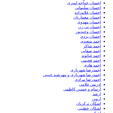
احسان خواجه امیری
احسان سلیمانی
احسان غلامزاده
احسان معماریان
احسان مهدوی
احسان نی زن
احسان وحیدپور
احسان یزدی
احمد سعیدی
احمد شاکر
احمد صفایی
احمد غیاثوند
احمد فخیمی
احمد هادی
احمدرضا شهریاری
احمدرضا شهریاری و مهرشید حبیبی
احمدرضا مرادی
ادریس غلامی
اَرسام و حسین کاظمی
ارشد
اروین
اشکان ترکزبان
اشکان خطیبی