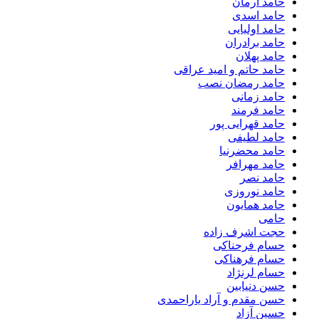
حامد آرمان
حامد اسدی
حامد اولیایی
حامد برادران
حامد پهلان
حامد حاتم و امید عراقی
حامد رمضان نصب
حامد زمانی
حامد فرمند
حامد قهرایی پور
حامد لطیفی
حامد محضرنیا
حامد مهرافر
حامد نصر
حامد نوروزی
حامد همایون
حامی
حجت اشرف زاده
حسام فرحناکی
حسام فرهناکی
حسام لرنژاد
حسن دنیابین
حسن مقدم و آراد یاراحمدی
حسین آزاد