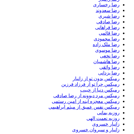
رضا رخساری
رضا سعدوند
رضا شیری
رضا صادقی
رضا فراهانی
رضا قائمی
رضا محمودی
رضا ملک زاده
رضا موسوی
رضا نخعی
رضا هاشمیان
رضا واثقی
رضا یزدانی
رمیکس بدون تو از زانیار
رمیکس چرا تو از فرزاد فرزین
رمیکس دنیا از حبیب
رمیکس مرد دیوونه از رضا صادقی
رمیکس معجزه اینه از امین رستمی
رمیکس نفس عمیق از میثم ابراهیمی
روزبه بمانی
روزبه نعمت الهی
زانیار خسروی
زانیار و سیروان خسروی