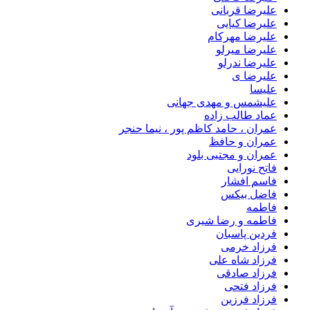
علیرضا قربانی
علیرضا کیایی
علیرضا مهرکام
علیرضا میرلو
علیرضا ندرلو
علیرضا ی
علیسا
علیشمس و مهدی جهانی
عماد طالب زاده
عمران ، حامد کاظم پور ، نیما حنجر
عمران و حافظ
عمران و مجتبی بلود
فاتح نورایی
فاسم افشار
فاضل بیکس
فاطمه
فاطمه و رضا شیری
فردین پاسبان
فرزاد خرمی
فرزاد شاه علی
فرزاد صادقى
فرزاد فتحی
فرزاد فرزین