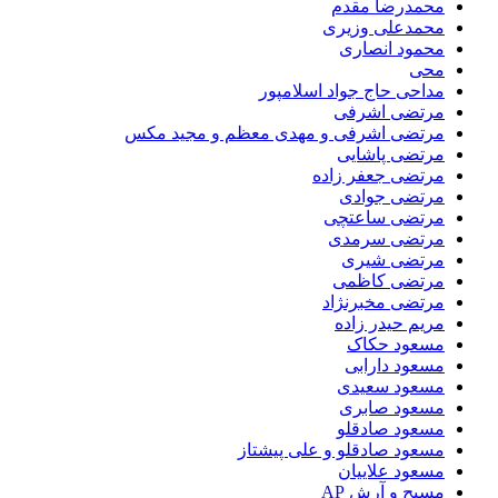
محمدرضا مقدم
محمدعلی وزیری
محمود انصاری
محی
مداحی حاج جواد اسلامپور
مرتضی اشرفی
مرتضی اشرفی و مهدی معظم و مجید مکس
مرتضی پاشایی
مرتضی جعفر زاده
مرتضی جوادی
مرتضی ساعتچی
مرتضی سرمدی
مرتضی شیری
مرتضی کاظمی
مرتضی مخبرنژاد
مریم حیدر زاده
مسعود حکاک
مسعود دارابی
مسعود سعیدی
مسعود صابری
مسعود صادقلو
مسعود صادقلو و علی پیشتاز
مسعود علاییان
مسیح و آرش AP