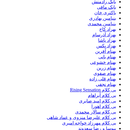
بابک رادمنش
بابک مافی
باکتری خان
بنیامین بهادری
بنیامین محمدی
بهراد کاج
بهزاد آذرسام
بهزاد پاشا
بهزاد پکس
بهنام آفرین
بهنام بانی
بهنام خشوعی
بهنام زرین
بهنام صفوی
بهنام قلی زاده
بهنام نجفی
بی کلام Rising Sensation
بی کلام آبراهام
بی کلام امید صابری
بی کلام اهورا
بی کلام سالار محمدی
بی کلام علیرضا منزوی و عماد شاهی
بی کلام مهرزاد خواجه امیری
بیوسا و رضا سعدوند