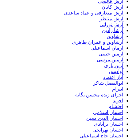
آرش قالیچی
آرش کایان
آرش متعارفی و عماد ساعدی
آرش منتظر
آرش نورائی
آرشا رادین
آرشاوین
آرشاوین و عمران طاهری
آرمان اسماعیلی
آرمین حبیبی
آرمین مرسی
آرین یاری
آوادیس
آیاز اعتماد
ابوالفضل شاکر
ابیرام
اجرای زنده محسن یگانه
اجوید
احتشام
احسان اسلامی
احسان الدین معین
احسان برآبادی
احسان تهرانچی
احسان حاج اسماعیلی