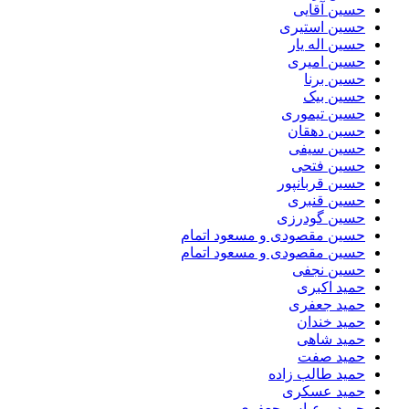
حسین آقایی
حسین استیری
حسین اله یار
حسین امیری
حسین برنا
حسین بیک
حسین تیموری
حسین دهقان
حسین سیفی
حسین فتحی
حسین قربانپور
حسین قنبری
حسین گودرزی
حسین مقصودى و مسعود اتمام
حسین مقصودی و مسعود اتمام
حسین نجفی
حمید اکبری
حمید جعفری
حمید خندان
حمید شاهی
حمید صفت
حمید طالب زاده
حمید عسکری
حمید و عباس جعفری