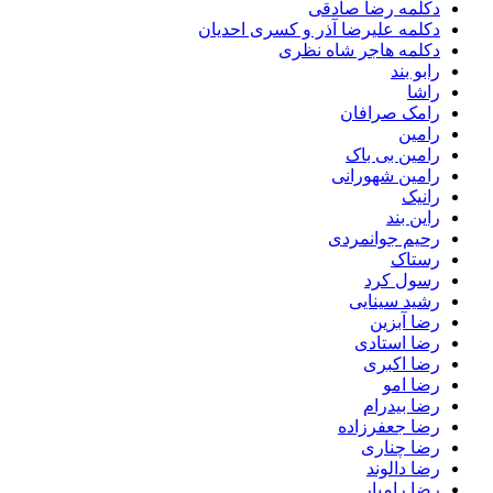
دکلمه رضا صادقی
دکلمه علیرضا آذر و کسری احدیان
دکلمه هاجر شاه نظری
رابو بند
راشا
رامک صرافان
رامین
رامین بی باک
رامین شهورانی
رانیک
راین بند
رحیم جوانمردی
رستاک
رسول کرد
رشید سینایی
رضا آبزین
رضا استادی
رضا اکبری
رضا امو
رضا بیدرام
رضا جعفرزاده
رضا چناری
رضا دالوند
رضا رامیار