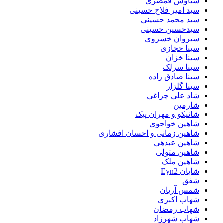
سیاوش قمصری
سید امیر فلاح حسینی
سید محمد حسینی
سیدحسین حسینی
سیروان خسروی
سینا حجازی
سینا خزان
سینا سرلک
سینا صادق زاده
سینا گلزار
شاد علی چراغی
شارمین
شانیکو و مهران پیک
شاهین خواجوی
شاهین زمانی و احسان افشاری
شاهین عبدهی
شاهین متولی
شاهین ملک
شایان Eyn2
شفق
شمس آریان
شهاب اکبری
شهاب رمضان
شهاب شهرزاد