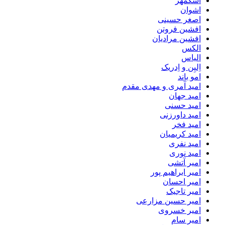
اشکمهر
اشوان
اصغر حسینی
افشین فروتن
افشین مرادیان
الکس
الیاس
اِلیِن و اِدریک
امو باند
امید آمری و مهدی مقدم
امید جهان
امید حسنی
امید داورزنی
امید فخر
امید کریمیان
امید نفری
امید نوری
امیر آتشی
امیر ابراهیم پور
امیر احسان
امیر تاجیک
امیر حسین مزارعی
امیر خسروی
امیر سام