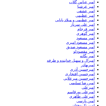
امیر عباس گلاب
امیر عرشیا
امیر عشقی
امیر عظیمی
امیر عظیمی و میلاد بابایی
امیر علی سرباز
امیر فرجام
امیر گوهری
امیر مسعود
امیر مسعود امیری
امیر مسعود صدیق
امیر مقصودلو
امیر یگانه
امیرال و سهیل خدابنده و طرفه
امیربهادر
امیرحسین آذری
امیرحسین افتخاری
امیرحسین میرعلایی
امیررضا تسلیمی
امیرعلی
امیرعلی پورقاسم
امیرعلی طاهری
امین پارسی
امین تک دهقان