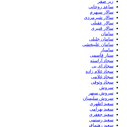
زیر صفر
ساعد روحانی
سالار سپهرم
سالار شیرمردی
سالار عقیلی
سالار قنبری
سامان
سامان جلیلی
سامان علیبخشی
سامیار
ستار قاسمی
سجاد آراسته
سجاد ای بی
سجاد غلام زاده
سجاد غلامی
سجاد وثوقى
سروش
سروش سپهر
سروش سلیمیان
سعید اظهری
سعید بهرامی
سعید جعفری
سعید رستمی
سعید رهنمافر