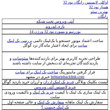
اوکلی لایسنس رایگان نود 32
همیار نود 32
بهترین سئو
رایگان
آنتی ویروس تحت شبکه
بازی اندروید
یوزرنیم و پسورد نود 32 ورژن 14
ساخت اعتماد موتور جستجو با بک‌لینک دائمی
بررسی بک لینک
سایت
برای ایجاد اعتبار ماندگار نزد گوگل
طراحی تجربه کاربری بهتر برای بازدیدکننده‌ها
سئوسایت
و
بازدیدکنندگان تجربه‌ای لذت‌بخش از سایت داشته باشند
قرار گرفتن مانیتورینگ
ساخت بک لینک برای سایت
behtarinbacklink.com
خبری در مشهد
لیست بکلینک وبلاگی
خرید بک لینک ارزان
و ارزان خرید بازدید گوگل
خرید لایسنس آنتی ویروس
بک لینک سازی بک لینک با کیفیت
خرید بک لینک
و باکیفیت ورودی
سایت
سفارش بک لینک ماهانه
سفارش بک لینک
و عالی صفحه اول
بک لینک چیست ؟