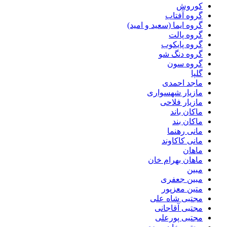
کوروش
گروه آفتاب
گروه ایما (سعید و امید)
گروه پالت
گروه پایکوب
گروه دنگ شو
گروه سون
گلپا
ماجد احمدی
مازیار شهسواری
مازیار فلاحی
ماکان باند
ماکان بند
مانی رهنما
مانی کاکاوند
ماهان
ماهان بهرام خان
مبین
مبین جعفری
متین معزپور
مجتبى شاه على
مجتبی آقاجانی
مجتبی پورعلی