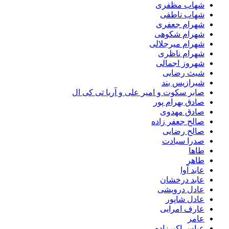
شهاب مظفری
شهاب ناطقی
شهرام جعفری
شهرام شکوهی
شهرام میرجلالی
شهرام ناظری
شهروز اجمالی
شیث رضایی
شیرازیس بند
صابر سکوت و امیر علی و آریا تی کی ال
صادق بهرام پور
صادق مهدوی
صالح جعفر زاده
صالح رضایی
صدرا سیادت
طاها
طاهر
عابد آوا
عابد درخشان
عادل درویشی
عادل شاپور
عارف امرایی
عامر
عباس اکبرزاده