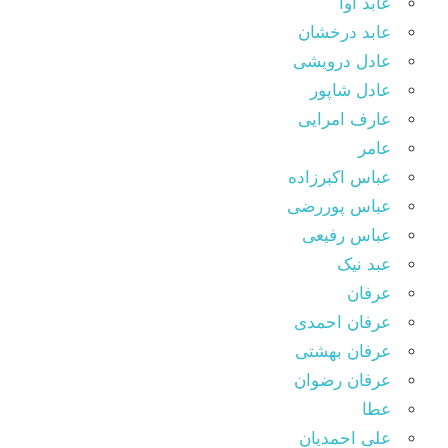
عابد آوا
عابد درخشان
عادل درویشی
عادل شاپور
عارف امرایی
عامر
عباس اکبرزاده
عباس پوررضی
عباس رفیعی
عبد نیک
عرفان
عرفان احمدی
عرفان بهشتی
عرفان رضوان
عطا
علی احمدیان