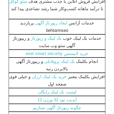
افزایش فروش آنلاین با جذب مشتری هدف
سئو گوگل
تا درآمد ماهانه کسب‌وکار شما رشد تصاعدی پیدا کند
خدمات آژانس
ایجاد رپورتاژ آگهی
پربازدید
behtarinseo
خدمات بک لینک خوب
بک لینک و رپورتاژ
و ریپورتاژ
آگهی سئو وب سایت
خرید لایسنس eset smart security
انجام بکلینک
بک لینک پروفایلی
و ریپورتاژ آگهی
بالابردن رتبه
افزایش بکلینک معتبر
خرید بک لینک ارزان
و خیلی قوی
صفحه اول
لیست بک لینک رایگان
آپدیت نود 32 ورژن 12
چگونه رپورتاژ آگهی بسازیم