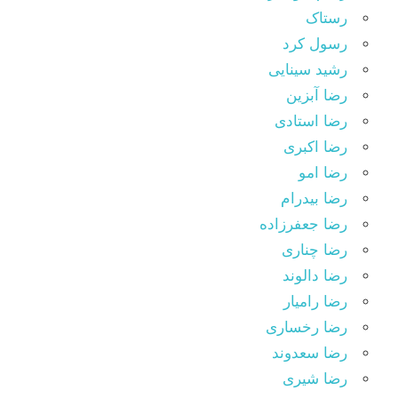
رستاک
رسول کرد
رشید سینایی
رضا آبزین
رضا استادی
رضا اکبری
رضا امو
رضا بیدرام
رضا جعفرزاده
رضا چناری
رضا دالوند
رضا رامیار
رضا رخساری
رضا سعدوند
رضا شیری