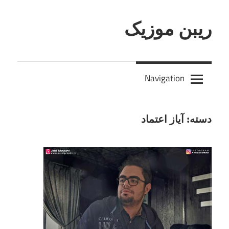
Skip
to
ریبن موزیک
content
دانلود
mp3
Navigation
جدید
دسته:
آیاز اعتماد