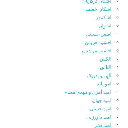
اشکان ترکزبان
اشکان خطیبی
اشکمهر
اشوان
اصغر حسینی
افشین فروتن
افشین مرادیان
الکس
الیاس
اِلیِن و اِدریک
امو باند
امید آمری و مهدی مقدم
امید جهان
امید حسنی
امید داورزنی
امید فخر