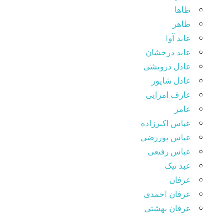
طاها
طاهر
عابد آوا
عابد درخشان
عادل درویشی
عادل شاپور
عارف امرایی
عامر
عباس اکبرزاده
عباس پوررضی
عباس رفیعی
عبد نیک
عرفان
عرفان احمدی
عرفان بهشتی