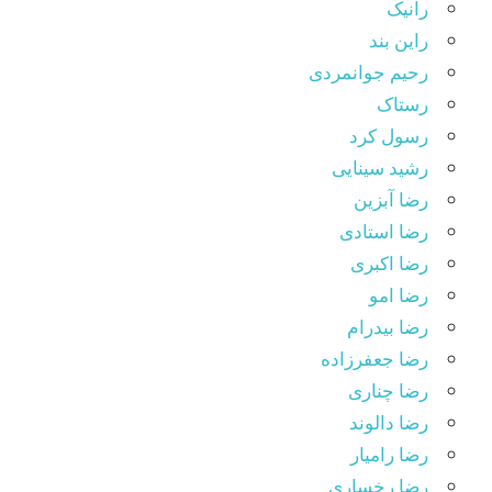
رانیک
راین بند
رحیم جوانمردی
رستاک
رسول کرد
رشید سینایی
رضا آبزین
رضا استادی
رضا اکبری
رضا امو
رضا بیدرام
رضا جعفرزاده
رضا چناری
رضا دالوند
رضا رامیار
رضا رخساری