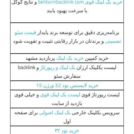
خرید بک لینک قوی behtarinbacklink com
و نتایج گوگل
با سرعت بهبود یابند
برنامه‌ریزی دقیق برای توسعه برند پایدار
قیمت سئو
تضمینی
و برندتان در بازار رقابتی تثبیت و تقویت شود
خرید کمپین
خرید بک لینک
پربازدید مشهد
لیست بکلینک ارزان
بک لینک و رپورتاژ
و backlink
سفارش سئو
خرید لایسنس نود 32 ورژن 15
لیست رپورتاژ قوی
لیست بک لینک قوی
و خیلی قوی
بازدید از سایت
سرویس بکلینک خارجی
بک لینک اصولی
برای صفحه
اول
خرید نود ۳۲