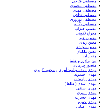
مصطفی فتاحی
مصطفی محمدی
مصطفی مهدی
مصطفی ندافی
مصطفی نوروزی
مصطفی یگانه
مصیب خیزاب
معراج نکوهی
معین راهبر
معین زندی
معین سجادی
معین ملکیان
مقداد ایاز
من برادرز و علیتا
منصور پیرهادی
مهدى مقدم و امید آمرى و مجتبى کبیرى
مهدی احمدوند
مهدی ازادبخت
مهدی اسدی ( طاها )
مهدی اسنقی
مهدی امیری
مهدی حسرت
مهدی حمزه
مهدی رضایی