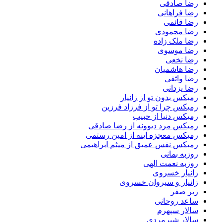
رضا صادقی
رضا فراهانی
رضا قائمی
رضا محمودی
رضا ملک زاده
رضا موسوی
رضا نخعی
رضا هاشمیان
رضا واثقی
رضا یزدانی
رمیکس بدون تو از زانیار
رمیکس چرا تو از فرزاد فرزین
رمیکس دنیا از حبیب
رمیکس مرد دیوونه از رضا صادقی
رمیکس معجزه اینه از امین رستمی
رمیکس نفس عمیق از میثم ابراهیمی
روزبه بمانی
روزبه نعمت الهی
زانیار خسروی
زانیار و سیروان خسروی
زیر صفر
ساعد روحانی
سالار سپهرم
سالار شیرمردی