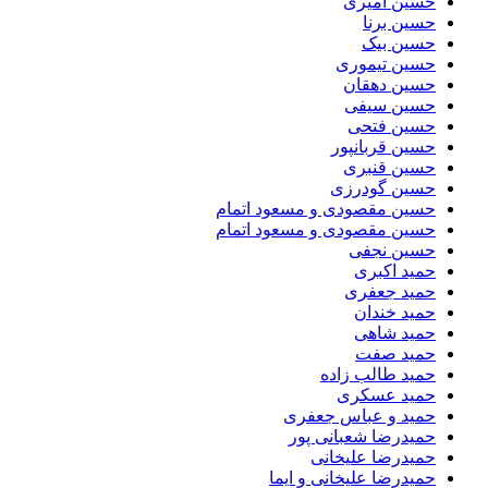
حسین امیری
حسین برنا
حسین بیک
حسین تیموری
حسین دهقان
حسین سیفی
حسین فتحی
حسین قربانپور
حسین قنبری
حسین گودرزی
حسین مقصودى و مسعود اتمام
حسین مقصودی و مسعود اتمام
حسین نجفی
حمید اکبری
حمید جعفری
حمید خندان
حمید شاهی
حمید صفت
حمید طالب زاده
حمید عسکری
حمید و عباس جعفری
حمیدرضا شعبانی پور
حمیدرضا علیخانی
حمیدرضا علیخانی و ایما