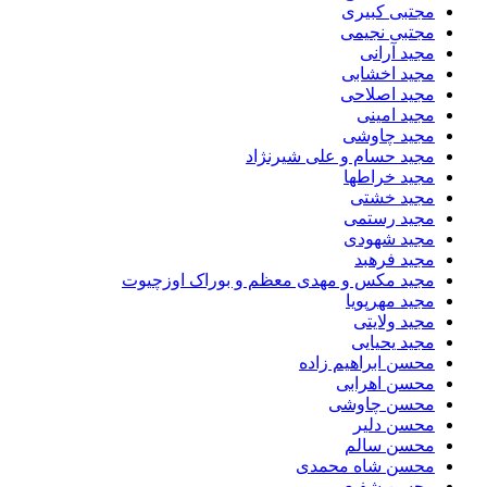
مجتبی کبیری
مجتبی نجیمی
مجید آرانی
مجید اخشابی
مجید اصلاحی
مجید امینی
مجید چاوشی
مجید حسام و علی شیرنژاد
مجید خراطها
مجید خشتی
مجید رستمی
مجید شهودی
مجید فرهبد
مجید مکس و مهدی معظم و بوراک اوزچیوت
مجید مهرپویا
مجید ولایتی
مجید یحیایی
محسن ابراهیم زاده
محسن اهرابی
محسن چاوشی
محسن دلیر
محسن سالم
محسن شاه محمدی
محسن شفیعی