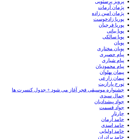
پرویز پرستویی
پژمان آرمات
پژمان امین زاده
پوریا زادخوست
پوریا فرجیان
پویا بیاتی
پویا سالکی
پویان
پویان مختاری
پیام حصیری
پیام شیاری
پیام محمودیان
پیمان پهلوان
پیمان زارعی
تورج پارازیت
جشنواره موسیقی فجر آغاز می شود + جدول کنسرت ها
جمال سیدی
جواد پیشدادیان
جواد قسمت
چارتار
حامد آرمان
حامد اسدی
حامد اولیایی
حامد برادران