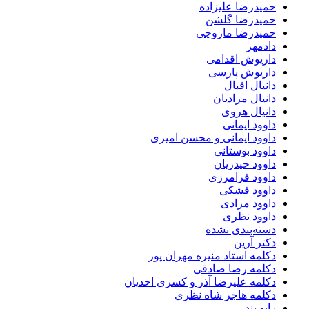
حمیدرضا علیزاده
حمیدرضا گلشن
حمیدرضا مازوچی
دادمهر
داریوش اقدامی
داریوش پارسی
دانیال اقبال
دانیال مرادیان
دانیال هروی
داوود ایمانی
داوود ایمانی و محسن امیری
داوود بوستانی
داوود حیدریان
داوود فرامرزی
داوود فشکی
داوود مرادی
داوود نظری
دسته‌بندی نشده
دکتر آرین
دکلمه استاد منیره مهران پور
دکلمه رضا صادقی
دکلمه علیرضا آذر و کسری احدیان
دکلمه هاجر شاه نظری
رابو بند