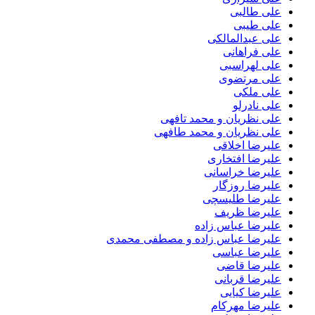
علی طالبی
علی طیبی
علی عبدالمالکی
علی فراهانی
علی لهراسبی
علی مرتضوی
علی ملکی
علی نادرلو
علی نظریان و محمد تافهی
علی نظریان و محمد طافهی
علیرضا اخلاقی
علیرضا افتخاری
علیرضا خراسانی
علیرضا روزگار
علیرضا طلیسچی
علیرضا ظریف
علیرضا عباس زاده
علیرضا عباس زاده و مصطفی محمدی
علیرضا عباسی
علیرضا قاضی
علیرضا قربانی
علیرضا کیایی
علیرضا مهرکام