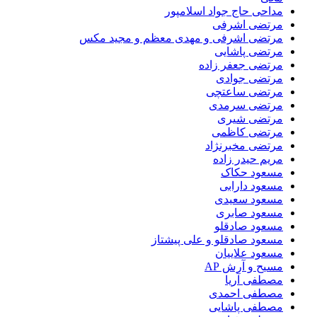
مداحی حاج جواد اسلامپور
مرتضی اشرفی
مرتضی اشرفی و مهدی معظم و مجید مکس
مرتضی پاشایی
مرتضی جعفر زاده
مرتضی جوادی
مرتضی ساعتچی
مرتضی سرمدی
مرتضی شیری
مرتضی کاظمی
مرتضی مخبرنژاد
مریم حیدر زاده
مسعود حکاک
مسعود دارابی
مسعود سعیدی
مسعود صابری
مسعود صادقلو
مسعود صادقلو و علی پیشتاز
مسعود علاییان
مسیح و آرش AP
مصطفی آریا
مصطفی احمدی
مصطفی پاشایی