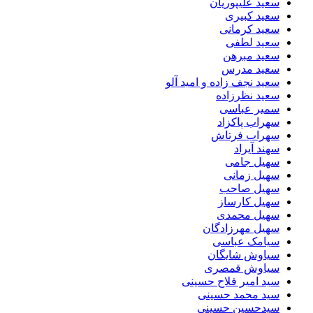
سعید علیپوریان
سعید کبیری
سعید کرمانی
سعید لطفی
سعید مبرهن
سعید مدرس
سعید نجف زاده و امید آلو
سعید نظرزاده
سمیر عباسی
سهراب پاکزاد
سهراب فرتاش
سهند آیراد
سهیل جامی
سهیل زمانی
سهیل صاحب
سهیل کارساز
سهیل محمدی
سهیل مهرزادگان
سیامک عباسی
سیاوش شایگان
سیاوش قمصری
سید امیر فلاح حسینی
سید محمد حسینی
سیدحسین حسینی