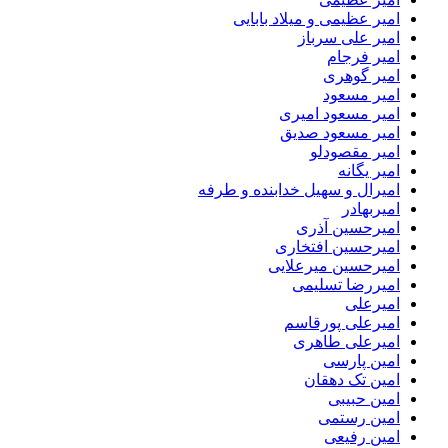
امیر عظیمی و میلاد بابایی
امیر علی سرباز
امیر فرجام
امیر گوهری
امیر مسعود
امیر مسعود امیری
امیر مسعود صدیق
امیر مقصودلو
امیر یگانه
امیرال و سهیل خدابنده و طرفه
امیربهادر
امیرحسین آذری
امیرحسین افتخاری
امیرحسین میرعلایی
امیررضا تسلیمی
امیرعلی
امیرعلی پورقاسم
امیرعلی طاهری
امین پارسی
امین تک دهقان
امین حبیبی
امین رستمی
امین رفیعی