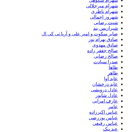
شهرام شکوهی
شهرام میرجلالی
شهرام ناظری
شهروز اجمالی
شیث رضایی
شیرازیس بند
صابر سکوت و امیر علی و آریا تی کی ال
صادق بهرام پور
صادق مهدوی
صالح جعفر زاده
صالح رضایی
صدرا سیادت
طاها
طاهر
عابد آوا
عابد درخشان
عادل درویشی
عادل شاپور
عارف امرایی
عامر
عباس اکبرزاده
عباس پوررضی
عباس رفیعی
عبد نیک