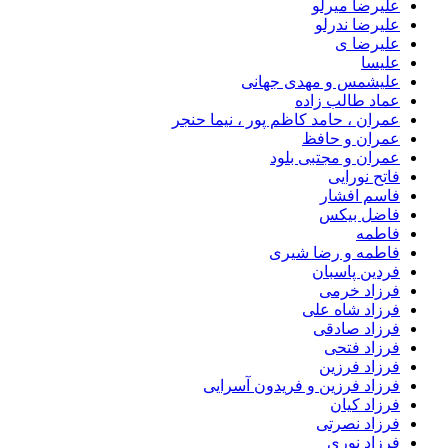
علیرضا میرلو
علیرضا ندرلو
علیرضا ی
علیسا
علیشمس و مهدی جهانی
عماد طالب زاده
عمران ، حامد کاظم پور ، نیما حنجر
عمران و حافظ
عمران و مجتبی بلود
فاتح نورایی
فاسم افشار
فاضل بیکس
فاطمه
فاطمه و رضا شیری
فردین پاسبان
فرزاد خرمی
فرزاد شاه علی
فرزاد صادقى
فرزاد فتحی
فرزاد فرزین
فرزاد فرزین و فریدون آسرایی
فرزاد کیان
فرزاد نصرتی
فرزاد نوری