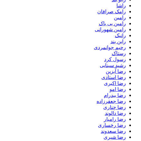
راشا
رامک صرافان
رامین
رامین بی باک
رامین شهورانی
رانیک
راین بند
رحیم جوانمردی
رستاک
رسول کرد
رشید سینایی
رضا آبزین
رضا استادی
رضا اکبری
رضا امو
رضا بیدرام
رضا جعفرزاده
رضا چناری
رضا دالوند
رضا رامیار
رضا رخساری
رضا سعدوند
رضا شیری