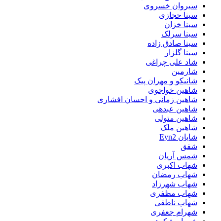
سیروان خسروی
سینا حجازی
سینا خزان
سینا سرلک
سینا صادق زاده
سینا گلزار
شاد علی چراغی
شارمین
شانیکو و مهران پیک
شاهین خواجوی
شاهین زمانی و احسان افشاری
شاهین عبدهی
شاهین متولی
شاهین ملک
شایان Eyn2
شفق
شمس آریان
شهاب اکبری
شهاب رمضان
شهاب شهرزاد
شهاب مظفری
شهاب ناطقی
شهرام جعفری