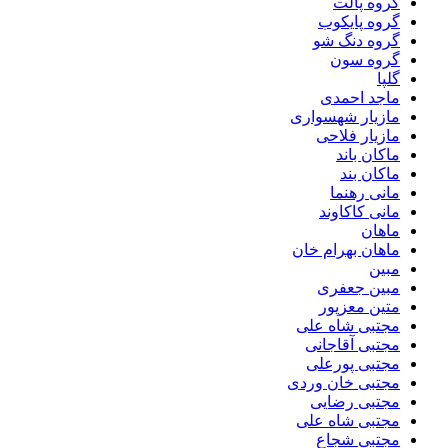
گروه پالت
گروه پایکوب
گروه دنگ شو
گروه سون
گلپا
ماجد احمدی
مازیار شهسواری
مازیار فلاحی
ماکان باند
ماکان بند
مانی رهنما
مانی کاکاوند
ماهان
ماهان بهرام خان
مبین
مبین جعفری
متین معزپور
مجتبى شاه على
مجتبی آقاجانی
مجتبی پورعلی
مجتبی خان وردی
مجتبی رضایی
مجتبی شاه علی
مجتبی شجاع