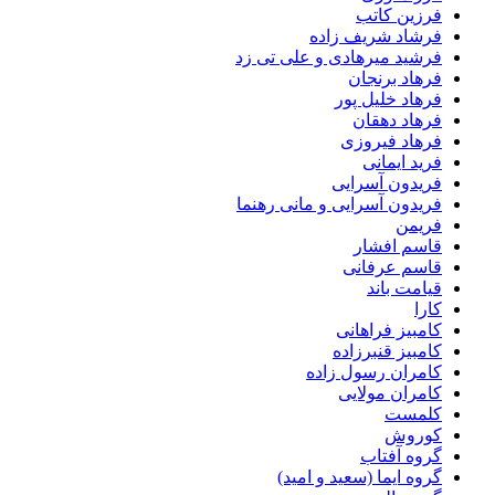
فرزین کاتب
فرشاد شریف زاده
فرشید میرهادی و علی تی زد
فرهاد برنجان
فرهاد خلیل پور
فرهاد دهقان
فرهاد فیروزی
فرید ایمانی
فریدون آسرایی
فریدون آسرایی و مانی رهنما
فریمن
قاسم افشار
قاسم عرفانی
قیامت باند
کارا
کامبیز فراهانی
کامبیز قنبرزاده
کامران رسول زاده
کامران مولایی
کلمست
کوروش
گروه آفتاب
گروه ایما (سعید و امید)