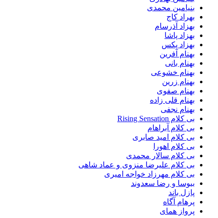
بنیامین محمدی
بهراد کاج
بهزاد آذرسام
بهزاد پاشا
بهزاد پکس
بهنام آفرین
بهنام بانی
بهنام خشوعی
بهنام زرین
بهنام صفوی
بهنام قلی زاده
بهنام نجفی
بی کلام Rising Sensation
بی کلام آبراهام
بی کلام امید صابری
بی کلام اهورا
بی کلام سالار محمدی
بی کلام علیرضا منزوی و عماد شاهی
بی کلام مهرزاد خواجه امیری
بیوسا و رضا سعدوند
پازل باند
پرهام آگاه
پرواز همای