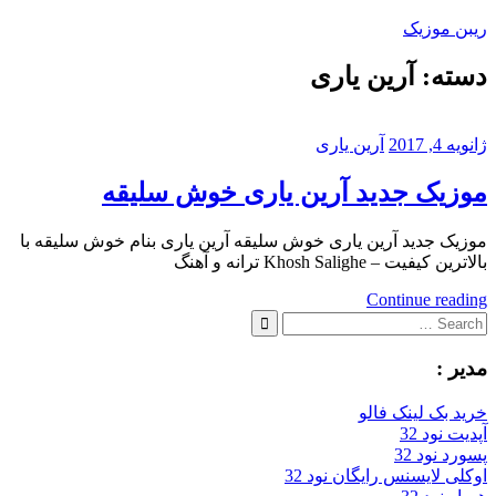
Skip
ریبن موزیک
to
content
دسته:
آرین یاری
دانلود
mp3
جدید
ژانویه 4, 2017
آرین یاری
موزیک جدید آرین یاری خوش سلیقه
موزیک جدید آرین یاری خوش سلیقه آرین یاری بنام خوش سلیقه با
بالاترین کیفیت – Khosh Salighe ترانه و آهنگ
Continue reading
Search
for:
Search
مدیر :
خرید بک لینک فالو
آپدیت نود 32
پسورد نود 32
اوکلی لایسنس رایگان نود 32