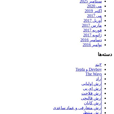
سپتامبر 2025
می 2020
اکتبر 2019
می 2017
آوریل 2017
مارس 2017
فوریه 2017
ژانویه 2017
دسامبر 2016
نوامبر 2016
دسته‌ها
۲بند
Devboy و Tepfa
The Ways
آراد
آرش اولیایی
آرش ای پی
آرش فلاحت
آرش قالیچی
آرش کایان
آرش متعارفی و عماد ساعدی
آرش منتظر