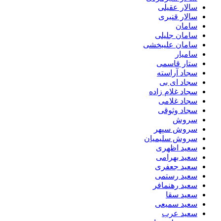
سالار عقیلی
سالار قنبری
سامان
سامان جلیلی
سامان علیبخشی
سامیار
ستار قاسمی
سجاد آراسته
سجاد ای بی
سجاد غلام زاده
سجاد غلامی
سجاد وثوقى
سروش
سروش سپهر
سروش سلیمیان
سعید اظهری
سعید بهرامی
سعید جعفری
سعید رستمی
سعید رهنمافر
سعید سقا
سعید سمیعی
سعید عرب