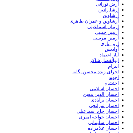
آرش نورائی
آرشا رادین
آرشاوین
آرشاوین و عمران طاهری
آرمان اسماعیلی
آرمین حبیبی
آرمین مرسی
آرین یاری
آوادیس
آیاز اعتماد
ابوالفضل شاکر
ابیرام
اجرای زنده محسن یگانه
اجوید
احتشام
احسان اسلامی
احسان الدین معین
احسان برآبادی
احسان تهرانچی
احسان حاج اسماعیلی
احسان خواجه امیری
احسان سلیمانی
احسان غلامزاده