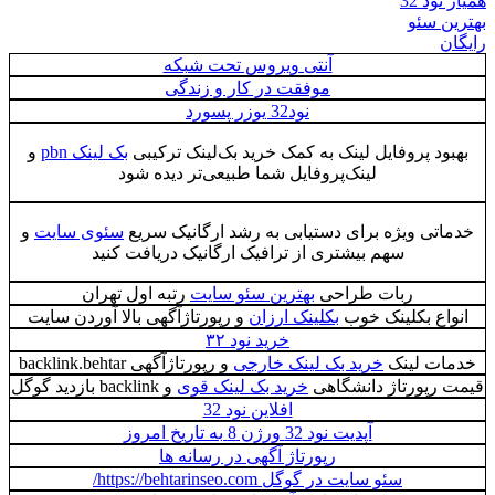
همیار نود 32
بهترین سئو
رایگان
آنتی ویروس تحت شبکه
موفقت در کار و زندگی
نود32 یوزر پسورد
بهبود پروفایل لینک به کمک خرید بک‌لینک ترکیبی
بک لینک pbn
و
لینک‌پروفایل شما طبیعی‌تر دیده شود
خدماتی ویژه برای دستیابی به رشد ارگانیک سریع
سئوی سایت
و
سهم بیشتری از ترافیک ارگانیک دریافت کنید
ربات طراحی
بهترین سئو سایت
رتبه اول تهران
انواع بکلینک خوب
بکلینک ارزان
و رپورتاژآگهی بالا آوردن سایت
خرید نود ۳۲
خدمات لینک
خرید بک لینک خارجی
و رپورتاژآگهی backlink.behtar
قیمت رپورتاژ دانشگاهی
خرید بک لینک قوی
و backlink بازدید گوگل
افلاین نود 32
آپدیت نود 32 ورژن 8 به تاریخ امروز
رپورتاژ آگهی در رسانه‌ ها
سئو سایت در گوگل https://behtarinseo.com/