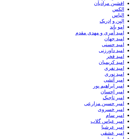
افشین مرادیان
الکس
الیاس
اِلیِن و اِدریک
امو باند
امید آمری و مهدی مقدم
امید جهان
امید حسنی
امید داورزنی
امید فخر
امید کریمیان
امید نفری
امید نوری
امیر آتشی
امیر ابراهیم پور
امیر احسان
امیر تاجیک
امیر حسین مزارعی
امیر خسروی
امیر سام
امیر عباس گلاب
امیر عرشیا
امیر عشقی
امیر عظیمی