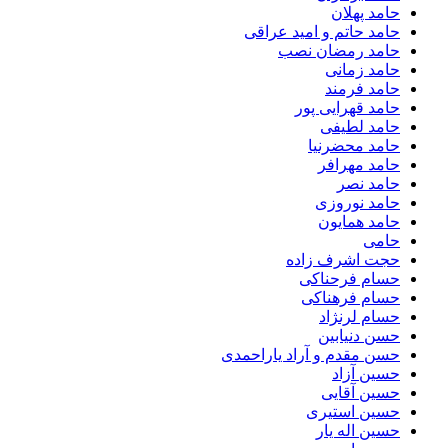
حامد پهلان
حامد حاتم و امید عراقی
حامد رمضان نصب
حامد زمانی
حامد فرمند
حامد قهرایی پور
حامد لطیفی
حامد محضرنیا
حامد مهرافر
حامد نصر
حامد نوروزی
حامد همایون
حامی
حجت اشرف زاده
حسام فرحناکی
حسام فرهناکی
حسام لرنژاد
حسن دنیابین
حسن مقدم و آراد یاراحمدی
حسین آزاد
حسین آقایی
حسین استیری
حسین اله یار