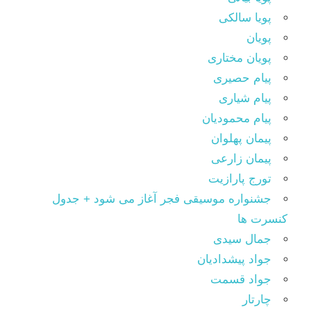
پویا سالکی
پویان
پویان مختاری
پیام حصیری
پیام شیاری
پیام محمودیان
پیمان پهلوان
پیمان زارعی
تورج پارازیت
جشنواره موسیقی فجر آغاز می شود + جدول
کنسرت ها
جمال سیدی
جواد پیشدادیان
جواد قسمت
چارتار