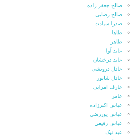
صالح جعفر زاده
صالح رضایی
صدرا سیادت
طاها
طاهر
عابد آوا
عابد درخشان
عادل درویشی
عادل شاپور
عارف امرایی
عامر
عباس اکبرزاده
عباس پوررضی
عباس رفیعی
عبد نیک