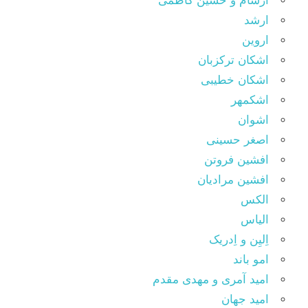
اَرسام و حسین کاظمی
ارشد
اروین
اشکان ترکزبان
اشکان خطیبی
اشکمهر
اشوان
اصغر حسینی
افشین فروتن
افشین مرادیان
الکس
الیاس
اِلیِن و اِدریک
امو باند
امید آمری و مهدی مقدم
امید جهان