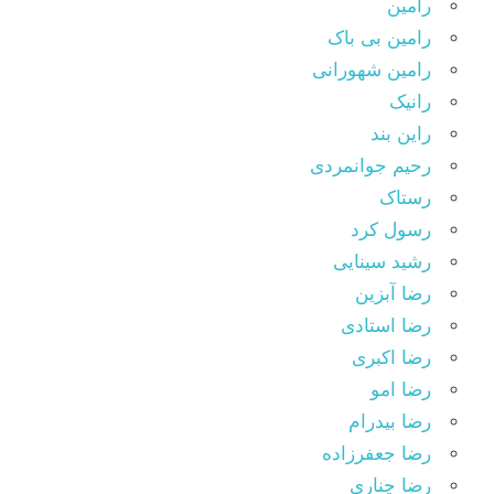
رامین
رامین بی باک
رامین شهورانی
رانیک
راین بند
رحیم جوانمردی
رستاک
رسول کرد
رشید سینایی
رضا آبزین
رضا استادی
رضا اکبری
رضا امو
رضا بیدرام
رضا جعفرزاده
رضا چناری