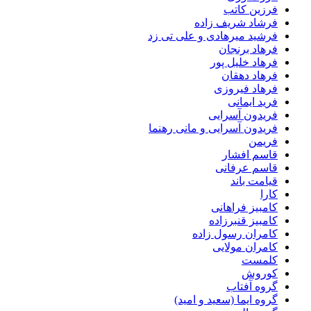
فرزین کاتب
فرشاد شریف زاده
فرشید میرهادی و علی تی زد
فرهاد برنجان
فرهاد خلیل پور
فرهاد دهقان
فرهاد فیروزی
فرید ایمانی
فریدون آسرایی
فریدون آسرایی و مانی رهنما
فریمن
قاسم افشار
قاسم عرفانی
قیامت باند
کارا
کامبیز فراهانی
کامبیز قنبرزاده
کامران رسول زاده
کامران مولایی
کلمست
کوروش
گروه آفتاب
گروه ایما (سعید و امید)