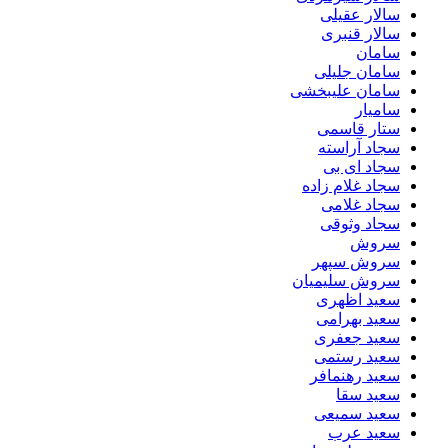
سالار عقیلی
سالار قنبری
سامان
سامان جلیلی
سامان علیبخشی
سامیار
ستار قاسمی
سجاد آراسته
سجاد ای بی
سجاد غلام زاده
سجاد غلامی
سجاد وثوقى
سروش
سروش سپهر
سروش سلیمیان
سعید اظهری
سعید بهرامی
سعید جعفری
سعید رستمی
سعید رهنمافر
سعید سقا
سعید سمیعی
سعید عرب