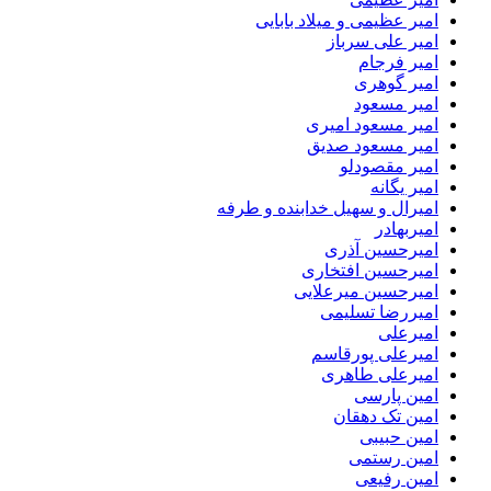
امیر عظیمی و میلاد بابایی
امیر علی سرباز
امیر فرجام
امیر گوهری
امیر مسعود
امیر مسعود امیری
امیر مسعود صدیق
امیر مقصودلو
امیر یگانه
امیرال و سهیل خدابنده و طرفه
امیربهادر
امیرحسین آذری
امیرحسین افتخاری
امیرحسین میرعلایی
امیررضا تسلیمی
امیرعلی
امیرعلی پورقاسم
امیرعلی طاهری
امین پارسی
امین تک دهقان
امین حبیبی
امین رستمی
امین رفیعی