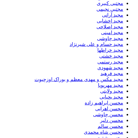
مجتبی کبیری
مجتبی نجیمی
مجید آرانی
مجید اخشابی
مجید اصلاحی
مجید امینی
مجید چاوشی
مجید حسام و علی شیرنژاد
مجید خراطها
مجید خشتی
مجید رستمی
مجید شهودی
مجید فرهبد
مجید مکس و مهدی معظم و بوراک اوزچیوت
مجید مهرپویا
مجید ولایتی
مجید یحیایی
محسن ابراهیم زاده
محسن اهرابی
محسن چاوشی
محسن دلیر
محسن سالم
محسن شاه محمدی
محسن شفیعی