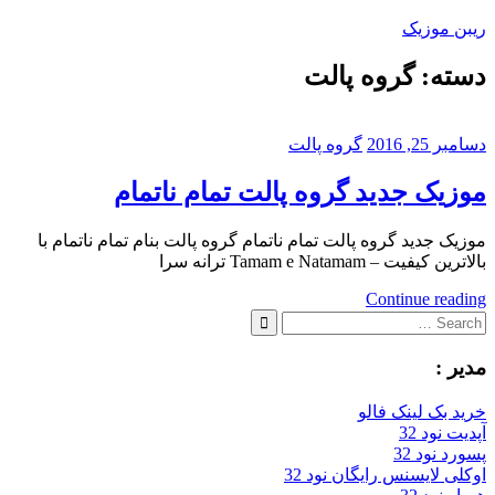
Skip
ریبن موزیک
to
content
دسته:
گروه پالت
دانلود
mp3
جدید
دسامبر 25, 2016
گروه پالت
موزیک جدید گروه پالت تمام ناتمام
موزیک جدید گروه پالت تمام ناتمام گروه پالت بنام تمام ناتمام با
بالاترین کیفیت – Tamam e Natamam ترانه سرا
Continue reading
Search
for:
Search
مدیر :
خرید بک لینک فالو
آپدیت نود 32
پسورد نود 32
اوکلی لایسنس رایگان نود 32