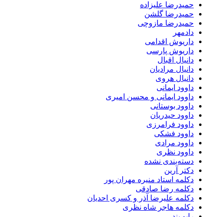
حمیدرضا علیزاده
حمیدرضا گلشن
حمیدرضا مازوچی
دادمهر
داریوش اقدامی
داریوش پارسی
دانیال اقبال
دانیال مرادیان
دانیال هروی
داوود ایمانی
داوود ایمانی و محسن امیری
داوود بوستانی
داوود حیدریان
داوود فرامرزی
داوود فشکی
داوود مرادی
داوود نظری
دسته‌بندی نشده
دکتر آرین
دکلمه استاد منیره مهران پور
دکلمه رضا صادقی
دکلمه علیرضا آذر و کسری احدیان
دکلمه هاجر شاه نظری
رابو بند