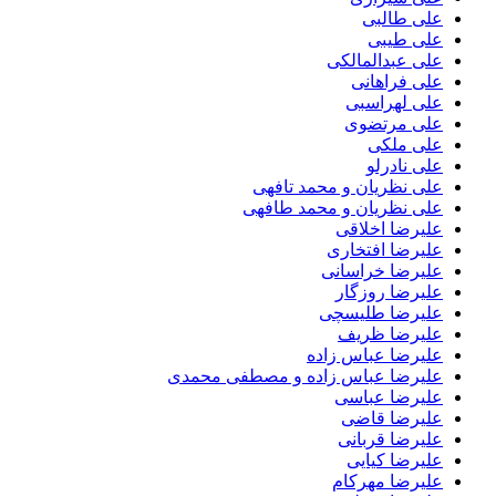
علی طالبی
علی طیبی
علی عبدالمالکی
علی فراهانی
علی لهراسبی
علی مرتضوی
علی ملکی
علی نادرلو
علی نظریان و محمد تافهی
علی نظریان و محمد طافهی
علیرضا اخلاقی
علیرضا افتخاری
علیرضا خراسانی
علیرضا روزگار
علیرضا طلیسچی
علیرضا ظریف
علیرضا عباس زاده
علیرضا عباس زاده و مصطفی محمدی
علیرضا عباسی
علیرضا قاضی
علیرضا قربانی
علیرضا کیایی
علیرضا مهرکام