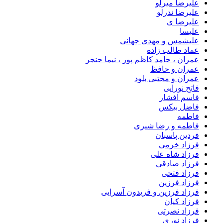
علیرضا میرلو
علیرضا ندرلو
علیرضا ی
علیسا
علیشمس و مهدی جهانی
عماد طالب زاده
عمران ، حامد کاظم پور ، نیما حنجر
عمران و حافظ
عمران و مجتبی بلود
فاتح نورایی
فاسم افشار
فاضل بیکس
فاطمه
فاطمه و رضا شیری
فردین پاسبان
فرزاد خرمی
فرزاد شاه علی
فرزاد صادقى
فرزاد فتحی
فرزاد فرزین
فرزاد فرزین و فریدون آسرایی
فرزاد کیان
فرزاد نصرتی
فرزاد نوری