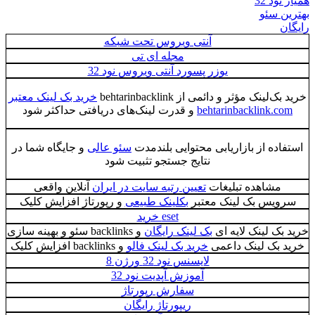
همیار نود 32
بهترین سئو
رایگان
آنتی ویروس تحت شبکه
مجله ای تی
یوزر پسورد آنتی ویروس نود 32
خرید بک‌لینک مؤثر و دائمی از behtarinbacklink
خرید بک لینک معتبر
behtarinbacklink.com
و قدرت لینک‌های دریافتی حداکثر شود
استفاده از بازاریابی محتوایی بلندمدت
سئو عالی
و جایگاه شما در
نتایج جستجو تثبیت شود
مشاهده تبلیغات
تعیین رتبه سایت در ایران
آنلاین واقعی
سرویس بک لینک معتبر
بکلینک طبیعی
و رپورتاژ افزایش کلیک
eset خرید
خرید بک لینک لایه ای
بک لینک رایگان
و backlinks سئو و بهینه سازی
خرید بک لینک داعمی
خرید بک لینک فالو
و backlinks افزایش کلیک
لایسنس نود 32 ورژن 8
آموزش آپدیت نود 32
سفارش رپورتاژ
ریپورتاژ رایگان