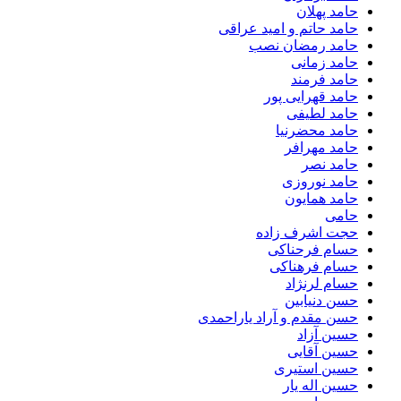
حامد پهلان
حامد حاتم و امید عراقی
حامد رمضان نصب
حامد زمانی
حامد فرمند
حامد قهرایی پور
حامد لطیفی
حامد محضرنیا
حامد مهرافر
حامد نصر
حامد نوروزی
حامد همایون
حامی
حجت اشرف زاده
حسام فرحناکی
حسام فرهناکی
حسام لرنژاد
حسن دنیابین
حسن مقدم و آراد یاراحمدی
حسین آزاد
حسین آقایی
حسین استیری
حسین اله یار