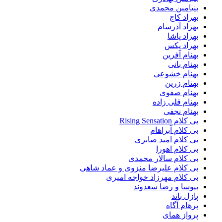
بنیامین محمدی
بهراد کاج
بهزاد آذرسام
بهزاد پاشا
بهزاد پکس
بهنام آفرین
بهنام بانی
بهنام خشوعی
بهنام زرین
بهنام صفوی
بهنام قلی زاده
بهنام نجفی
بی کلام Rising Sensation
بی کلام آبراهام
بی کلام امید صابری
بی کلام اهورا
بی کلام سالار محمدی
بی کلام علیرضا منزوی و عماد شاهی
بی کلام مهرزاد خواجه امیری
بیوسا و رضا سعدوند
پازل باند
پرهام آگاه
پرواز همای