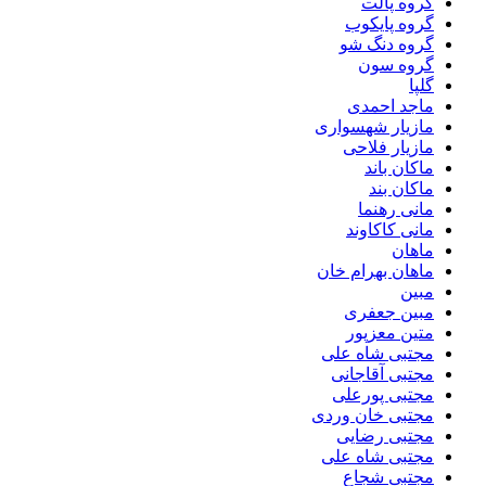
گروه پالت
گروه پایکوب
گروه دنگ شو
گروه سون
گلپا
ماجد احمدی
مازیار شهسواری
مازیار فلاحی
ماکان باند
ماکان بند
مانی رهنما
مانی کاکاوند
ماهان
ماهان بهرام خان
مبین
مبین جعفری
متین معزپور
مجتبى شاه على
مجتبی آقاجانی
مجتبی پورعلی
مجتبی خان وردی
مجتبی رضایی
مجتبی شاه علی
مجتبی شجاع