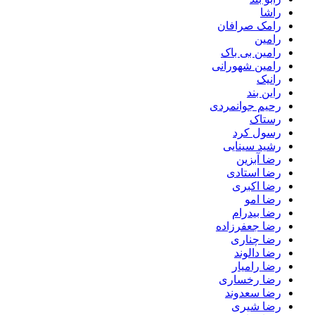
راشا
رامک صرافان
رامین
رامین بی باک
رامین شهورانی
رانیک
راین بند
رحیم جوانمردی
رستاک
رسول کرد
رشید سینایی
رضا آبزین
رضا استادی
رضا اکبری
رضا امو
رضا بیدرام
رضا جعفرزاده
رضا چناری
رضا دالوند
رضا رامیار
رضا رخساری
رضا سعدوند
رضا شیری