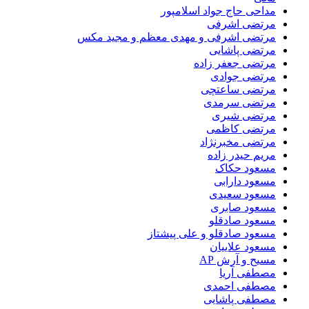
مداحی حاج جواد اسلامپور
مرتضی اشرفی
مرتضی اشرفی و مهدی معظم و مجید مکس
مرتضی پاشایی
مرتضی جعفر زاده
مرتضی جوادی
مرتضی ساعتچی
مرتضی سرمدی
مرتضی شیری
مرتضی کاظمی
مرتضی مخبرنژاد
مریم حیدر زاده
مسعود حکاک
مسعود دارابی
مسعود سعیدی
مسعود صابری
مسعود صادقلو
مسعود صادقلو و علی پیشتاز
مسعود علاییان
مسیح و آرش AP
مصطفی آریا
مصطفی احمدی
مصطفی پاشایی