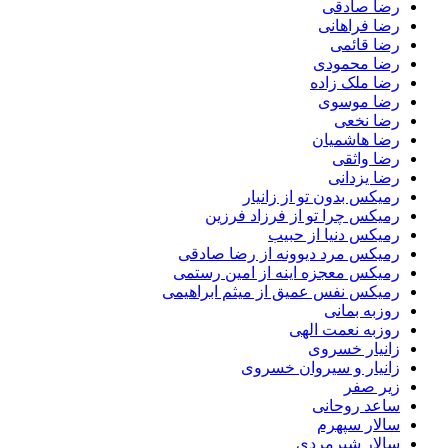
رضا صادقی
رضا فراهانی
رضا قائمی
رضا محمودی
رضا ملک زاده
رضا موسوی
رضا نخعی
رضا هاشمیان
رضا واثقی
رضا یزدانی
رمیکس بدون تو از زانیار
رمیکس چرا تو از فرزاد فرزین
رمیکس دنیا از حبیب
رمیکس مرد دیوونه از رضا صادقی
رمیکس معجزه اینه از امین رستمی
رمیکس نفس عمیق از میثم ابراهیمی
روزبه بمانی
روزبه نعمت الهی
زانیار خسروی
زانیار و سیروان خسروی
زیر صفر
ساعد روحانی
سالار سپهرم
سالار شیرمردی