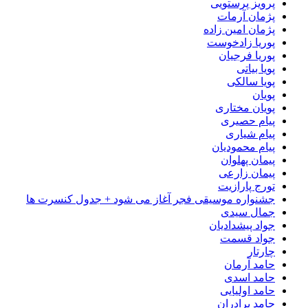
پرویز پرستویی
پژمان آرمات
پژمان امین زاده
پوریا زادخوست
پوریا فرجیان
پویا بیاتی
پویا سالکی
پویان
پویان مختاری
پیام حصیری
پیام شیاری
پیام محمودیان
پیمان پهلوان
پیمان زارعی
تورج پارازیت
جشنواره موسیقی فجر آغاز می شود + جدول کنسرت ها
جمال سیدی
جواد پیشدادیان
جواد قسمت
چارتار
حامد آرمان
حامد اسدی
حامد اولیایی
حامد برادران