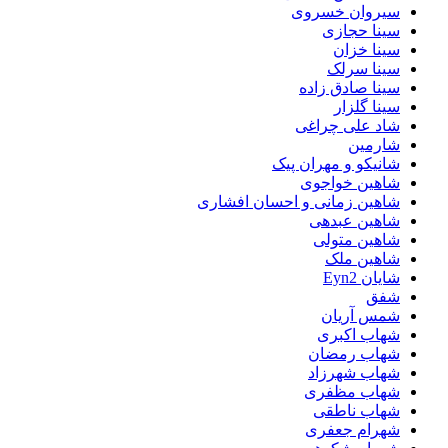
سیروان خسروی
سینا حجازی
سینا خزان
سینا سرلک
سینا صادق زاده
سینا گلزار
شاد علی چراغی
شارمین
شانیکو و مهران پیک
شاهین خواجوی
شاهین زمانی و احسان افشاری
شاهین عبدهی
شاهین متولی
شاهین ملک
شایان Eyn2
شفق
شمس آریان
شهاب اکبری
شهاب رمضان
شهاب شهرزاد
شهاب مظفری
شهاب ناطقی
شهرام جعفری