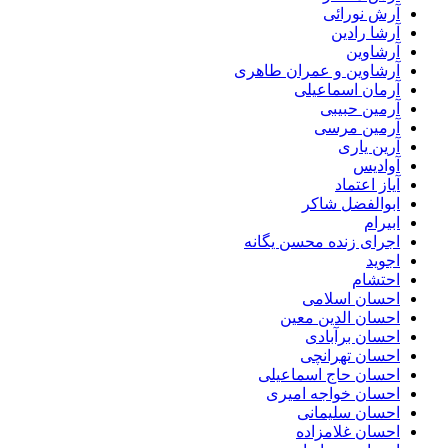
آرش نورائی
آرشا رادین
آرشاوین
آرشاوین و عمران طاهری
آرمان اسماعیلی
آرمین حبیبی
آرمین مرسی
آرین یاری
آوادیس
آیاز اعتماد
ابوالفضل شاکر
ابیرام
اجرای زنده محسن یگانه
اجوید
احتشام
احسان اسلامی
احسان الدین معین
احسان برآبادی
احسان تهرانچی
احسان حاج اسماعیلی
احسان خواجه امیری
احسان سلیمانی
احسان غلامزاده