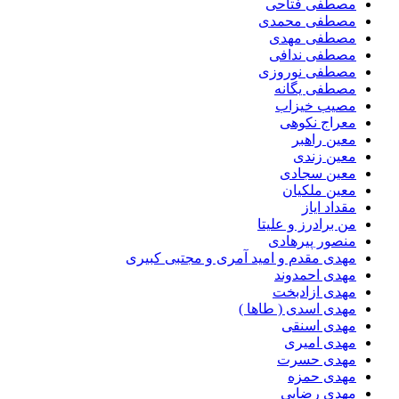
مصطفی فتاحی
مصطفی محمدی
مصطفی مهدی
مصطفی ندافی
مصطفی نوروزی
مصطفی یگانه
مصیب خیزاب
معراج نکوهی
معین راهبر
معین زندی
معین سجادی
معین ملکیان
مقداد ایاز
من برادرز و علیتا
منصور پیرهادی
مهدى مقدم و امید آمرى و مجتبى کبیرى
مهدی احمدوند
مهدی ازادبخت
مهدی اسدی ( طاها )
مهدی اسنقی
مهدی امیری
مهدی حسرت
مهدی حمزه
مهدی رضایی