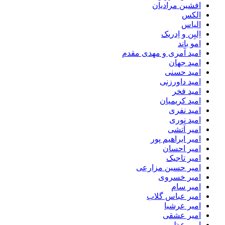
افشین مرادیان
الکس
الیاس
اِلیِن و اِدریک
امو باند
امید آمری و مهدی مقدم
امید جهان
امید حسنی
امید داورزنی
امید فخر
امید کریمیان
امید نفری
امید نوری
امیر آتشی
امیر ابراهیم پور
امیر احسان
امیر تاجیک
امیر حسین مزارعی
امیر خسروی
امیر سام
امیر عباس گلاب
امیر عرشیا
امیر عشقی
امیر عظیمی