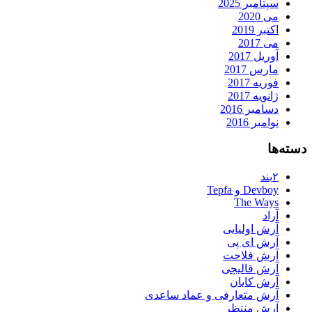
سپتامبر 2025
می 2020
اکتبر 2019
می 2017
آوریل 2017
مارس 2017
فوریه 2017
ژانویه 2017
دسامبر 2016
نوامبر 2016
دسته‌ها
۲بند
Devboy و Tepfa
The Ways
آراد
آرش اولیایی
آرش ای پی
آرش فلاحت
آرش قالیچی
آرش کایان
آرش متعارفی و عماد ساعدی
آرش منتظر