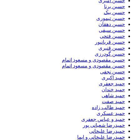
حسین امیری
حسین برنا
حسین بیک
حسین تیموری
حسین دهقان
حسین سیفی
حسین فتحی
حسین قربانپور
حسین قنبری
حسین گودرزی
حسین مقصودى و مسعود اتمام
حسین مقصودی و مسعود اتمام
حسین نجفی
حمید اکبری
حمید جعفری
حمید خندان
حمید شاهی
حمید صفت
حمید طالب زاده
حمید عسکری
حمید و عباس جعفری
حمیدرضا شعبانی پور
حمیدرضا علیخانی
حمیدرضا علیخانی و ایما