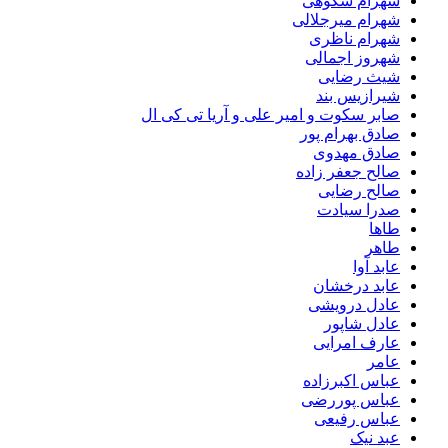
شهرام شکوهی
شهرام میرجلالی
شهرام ناظری
شهروز اجمالی
شیث رضایی
شیرازیس بند
صابر سکوت و امیر علی و آریا تی کی ال
صادق بهرام پور
صادق مهدوی
صالح جعفر زاده
صالح رضایی
صدرا سیادت
طاها
طاهر
عابد آوا
عابد درخشان
عادل درویشی
عادل شاپور
عارف امرایی
عامر
عباس اکبرزاده
عباس پوررضی
عباس رفیعی
عبد نیک