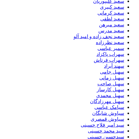
سعید علیپوریان
سعید کبیری
سعید کرمانی
سعید لطفی
سعید مبرهن
سعید مدرس
سعید نجف زاده و امید آلو
سعید نظرزاده
سمیر عباسی
سهراب پاکزاد
سهراب فرتاش
سهند آیراد
سهیل جامی
سهیل زمانی
سهیل صاحب
سهیل کارساز
سهیل محمدی
سهیل مهرزادگان
سیامک عباسی
سیاوش شایگان
سیاوش قمصری
سید امیر فلاح حسینی
سید محمد حسینی
سیدحسین حسینی