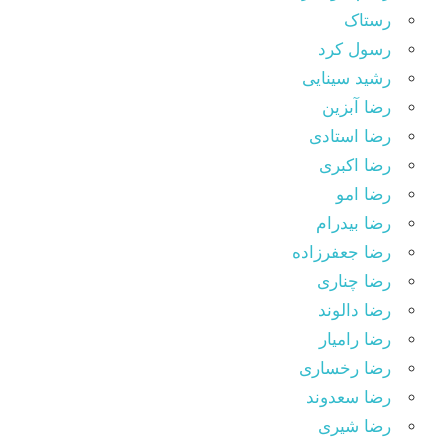
رستاک
رسول کرد
رشید سینایی
رضا آبزین
رضا استادی
رضا اکبری
رضا امو
رضا بیدرام
رضا جعفرزاده
رضا چناری
رضا دالوند
رضا رامیار
رضا رخساری
رضا سعدوند
رضا شیری