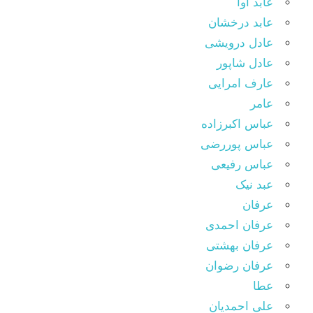
عابد آوا
عابد درخشان
عادل درویشی
عادل شاپور
عارف امرایی
عامر
عباس اکبرزاده
عباس پوررضی
عباس رفیعی
عبد نیک
عرفان
عرفان احمدی
عرفان بهشتی
عرفان رضوان
عطا
علی احمدیان