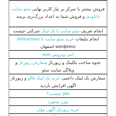
فروش بیشتر با تمرکز بر نیاز کاربر نهایی
سئو سایت
دانلودی
و فروش شما به اعداد بزرگ‌تری برسد
انجام تعریف
سئو سایت یا بک لینک
شرکتی چیست
انجام تبلیغات
خرید سئو سایت behtarinseo.ir
wordpress اصفهان
انتی ویروس eset
نحوه ساخت بکلینک و رپورتاژ
سفارش رپورتاژ
و
وبلاگی سایت سئو
سفارش بک لینک داعمی
خرید بک لینک فالو
و رپورتاژ
اگهی افزایش بازدید
pbn چیست؟
یوزر پسورد
خرید رپورتاژ آگهی مؤثر