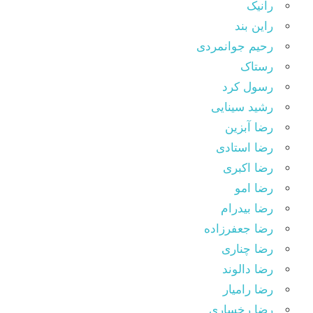
رانیک
راین بند
رحیم جوانمردی
رستاک
رسول کرد
رشید سینایی
رضا آبزین
رضا استادی
رضا اکبری
رضا امو
رضا بیدرام
رضا جعفرزاده
رضا چناری
رضا دالوند
رضا رامیار
رضا رخساری