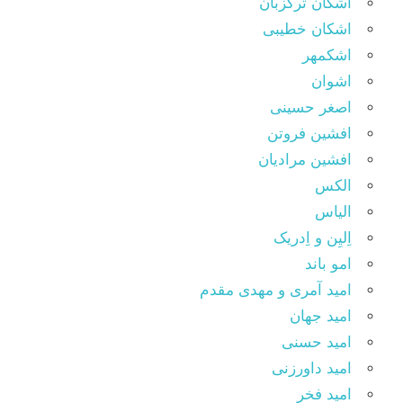
اشکان ترکزبان
اشکان خطیبی
اشکمهر
اشوان
اصغر حسینی
افشین فروتن
افشین مرادیان
الکس
الیاس
اِلیِن و اِدریک
امو باند
امید آمری و مهدی مقدم
امید جهان
امید حسنی
امید داورزنی
امید فخر