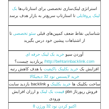
استراتژی لینک‌سازی تخصصی برای استارتاپ‌ها
بک
لینک پروفایلی
تا استارتاپ سریع‌تر به بازار هدف برسد
شناسایی نقاط ضعف کمپین‌های قبلی
سئو تخصصی
تا
از اشتباهات پیشین خود درس بگیرید
آوردن سیو
خرید بک لینک حرفه ای
http://behtarinbacklink.com/
پربازدید چیست؟
افزایش بک
خرید بکلینک باکیفیت
با هدف کاهش رتبه
خرید لایسنس نود 32 دیجیکالا
ساخت بکلینک ها
خرید بکلینک
و backlink بازدید سایت
فروش رپورتاژ pbn
قیمت بک لینک
و ارزان افزایش
ورودی
اكتيو كردن نود 32 ورژن 8