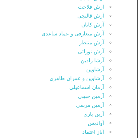
آرش فلاحت
آرش قالیچی
آرش کایان
آرش متعارفی و عماد ساعدی
آرش منتظر
آرش نورائی
آرشا رادین
آرشاوین
آرشاوین و عمران طاهری
آرمان اسماعیلی
آرمین حبیبی
آرمین مرسی
آرین یاری
آوادیس
آیاز اعتماد