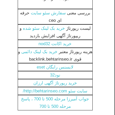
بررسی معنی
سفارش سئو سایت
حرفه
ای ceo
لیست رپورتاژ
خرید بک لینک سئو شده
و
ریپورتاژ آگهی افزايش بازديد
خرید اکانت nod32
هزینه رپورتاژ معتبر
خرید بک لینک دائمی
و
قوی backlink.behtarinseo.ir
لایسنس رایگان eset
نود32
خرید رپورتاژ آگهی ارزان
سایت سئو http://behtarinseo.com/
جواب آمیرزا مرحله 500 تا 700 ، پاسخ
مرحله 500 تا 700