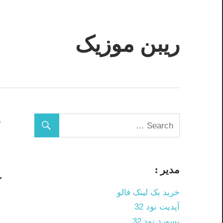
Skip
to
ریبن موزیک
content
دانلود
mp3
جدید
د
مدیر :
آ
خرید بک لینک فالو
م
آپدیت نود 32
پسورد نود 32