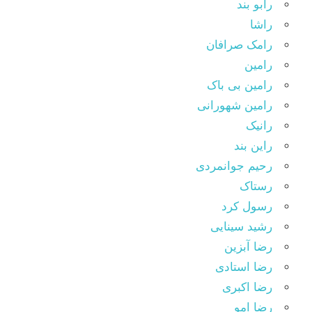
رابو بند
راشا
رامک صرافان
رامین
رامین بی باک
رامین شهورانی
رانیک
راین بند
رحیم جوانمردی
رستاک
رسول کرد
رشید سینایی
رضا آبزین
رضا استادی
رضا اکبری
رضا امو