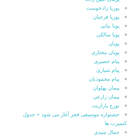
پوریا زادخوست
پوریا فرجیان
پویا بیاتی
پویا سالکی
پویان
پویان مختاری
پیام حصیری
پیام شیاری
پیام محمودیان
پیمان پهلوان
پیمان زارعی
تورج پارازیت
جشنواره موسیقی فجر آغاز می شود + جدول
کنسرت ها
جمال سیدی