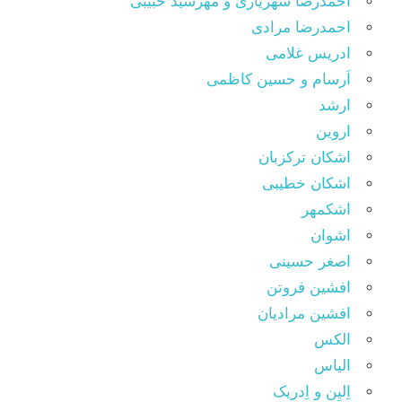
احمدرضا شهریاری و مهرشید حبیبی
احمدرضا مرادی
ادریس غلامی
اَرسام و حسین کاظمی
ارشد
اروین
اشکان ترکزبان
اشکان خطیبی
اشکمهر
اشوان
اصغر حسینی
افشین فروتن
افشین مرادیان
الکس
الیاس
اِلیِن و اِدریک