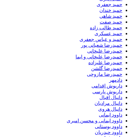
حمید جعفری
حمید خندان
حمید شاهی
حمید صفت
حمید طالب زاده
حمید عسکری
حمید و عباس جعفری
حمیدرضا شعبانی پور
حمیدرضا علیخانی
حمیدرضا علیخانی و ایما
حمیدرضا علیزاده
حمیدرضا گلشن
حمیدرضا مازوچی
دادمهر
داریوش اقدامی
داریوش پارسی
دانیال اقبال
دانیال مرادیان
دانیال هروی
داوود ایمانی
داوود ایمانی و محسن امیری
داوود بوستانی
داوود حیدریان