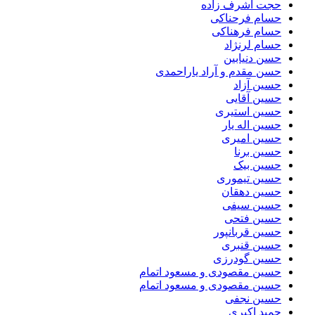
حجت اشرف زاده
حسام فرحناکی
حسام فرهناکی
حسام لرنژاد
حسن دنیابین
حسن مقدم و آراد یاراحمدی
حسین آزاد
حسین آقایی
حسین استیری
حسین اله یار
حسین امیری
حسین برنا
حسین بیک
حسین تیموری
حسین دهقان
حسین سیفی
حسین فتحی
حسین قربانپور
حسین قنبری
حسین گودرزی
حسین مقصودى و مسعود اتمام
حسین مقصودی و مسعود اتمام
حسین نجفی
حمید اکبری