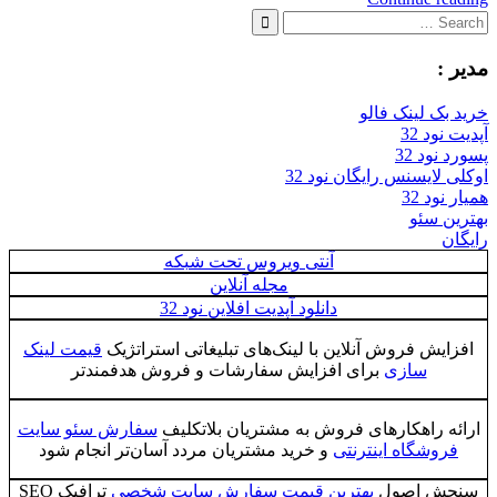
Search
for:
Search
مدیر :
خرید بک لینک فالو
آپدیت نود 32
پسورد نود 32
اوکلی لایسنس رایگان نود 32
همیار نود 32
بهترین سئو
رایگان
آنتی ویروس تحت شبکه
مجله آنلاین
دانلود آپدیت افلاین نود 32
افزایش فروش آنلاین با لینک‌های تبلیغاتی استراتژیک
قیمت لینک
سازی
برای افزایش سفارشات و فروش هدفمندتر
ارائه راهکارهای فروش به مشتریان بلاتکلیف
سفارش سئو سایت
فروشگاه اینترنتی
و خرید مشتریان مردد آسان‌تر انجام شود
سنجش اصول
بهترین قیمت سفارش سایت شخصی
ترافیک SEO