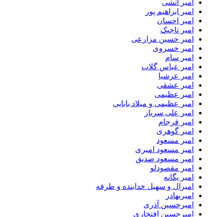
امیر آتشی
امیر ابراهیم پور
امیر احسان
امیر تاجیک
امیر حسین مزارعی
امیر خسروی
امیر سام
امیر عباس گلاب
امیر عرشیا
امیر عشقی
امیر عظیمی
امیر عظیمی و میلاد بابایی
امیر علی سرباز
امیر فرجام
امیر گوهری
امیر مسعود
امیر مسعود امیری
امیر مسعود صدیق
امیر مقصودلو
امیر یگانه
امیرال و سهیل خدابنده و طرفه
امیربهادر
امیرحسین آذری
امیرحسین افتخاری