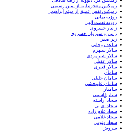
رمیکس مرد دیوونه از رضا صادقی
رمیکس معجزه اینه از امین رستمی
رمیکس نفس عمیق از میثم ابراهیمی
روزبه بمانی
روزبه نعمت الهی
زانیار خسروی
زانیار و سیروان خسروی
زیر صفر
ساعد روحانی
سالار سپهرم
سالار شیرمردی
سالار عقیلی
سالار قنبری
سامان
سامان جلیلی
سامان علیبخشی
سامیار
ستار قاسمی
سجاد آراسته
سجاد ای بی
سجاد غلام زاده
سجاد غلامی
سجاد وثوقى
سروش