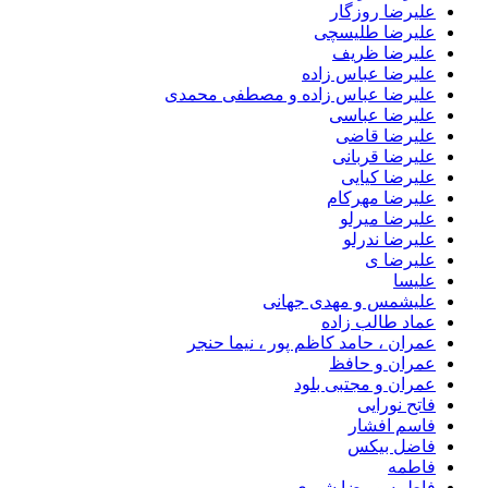
علیرضا روزگار
علیرضا طلیسچی
علیرضا ظریف
علیرضا عباس زاده
علیرضا عباس زاده و مصطفی محمدی
علیرضا عباسی
علیرضا قاضی
علیرضا قربانی
علیرضا کیایی
علیرضا مهرکام
علیرضا میرلو
علیرضا ندرلو
علیرضا ی
علیسا
علیشمس و مهدی جهانی
عماد طالب زاده
عمران ، حامد کاظم پور ، نیما حنجر
عمران و حافظ
عمران و مجتبی بلود
فاتح نورایی
فاسم افشار
فاضل بیکس
فاطمه
فاطمه و رضا شیری