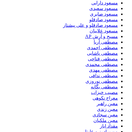
مسعود دارابی
مسعود سعیدی
مسعود صابری
مسعود صادقلو
مسعود صادقلو و علی پیشتاز
مسعود علاییان
مسیح و آرش AP
مصطفی آریا
مصطفی احمدی
مصطفی پاشایی
مصطفی فتاحی
مصطفی محمدی
مصطفی مهدی
مصطفی ندافی
مصطفی نوروزی
مصطفی یگانه
مصیب خیزاب
معراج نکوهی
معین راهبر
معین زندی
معین سجادی
معین ملکیان
مقداد ایاز
من برادرز و علیتا