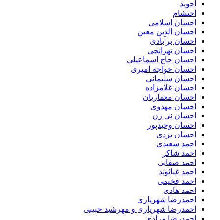
اجوید
احتشام
احسان اسلامی
احسان الدین معین
احسان برآبادی
احسان تهرانچی
احسان حاج اسماعیلی
احسان خواجه امیری
احسان سلیمانی
احسان غلامزاده
احسان معماریان
احسان مهدوی
احسان نی زن
احسان وحیدپور
احسان یزدی
احمد سعیدی
احمد شاکر
احمد صفایی
احمد غیاثوند
احمد فخیمی
احمد هادی
احمدرضا شهریاری
احمدرضا شهریاری و مهرشید حبیبی
احمدرضا مرادی