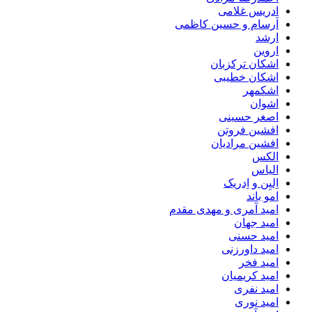
ادریس غلامی
اَرسام و حسین کاظمی
ارشد
اروین
اشکان ترکزبان
اشکان خطیبی
اشکمهر
اشوان
اصغر حسینی
افشین فروتن
افشین مرادیان
الکس
الیاس
اِلیِن و اِدریک
امو باند
امید آمری و مهدی مقدم
امید جهان
امید حسنی
امید داورزنی
امید فخر
امید کریمیان
امید نفری
امید نوری