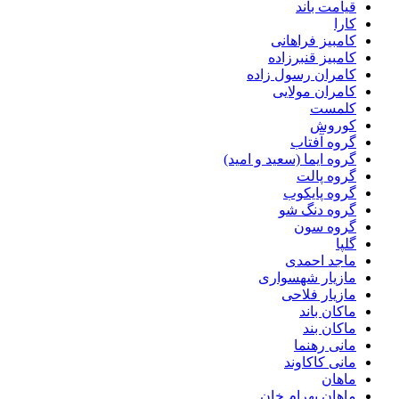
قیامت باند
کارا
کامبیز فراهانی
کامبیز قنبرزاده
کامران رسول زاده
کامران مولایی
کلمست
کوروش
گروه آفتاب
گروه ایما (سعید و امید)
گروه پالت
گروه پایکوب
گروه دنگ شو
گروه سون
گلپا
ماجد احمدی
مازیار شهسواری
مازیار فلاحی
ماکان باند
ماکان بند
مانی رهنما
مانی کاکاوند
ماهان
ماهان بهرام خان