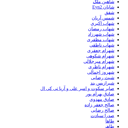
شاهین ملک
شایان Eyn2
شفق
شمس آریان
شهاب اکبری
شهاب رمضان
شهاب شهرزاد
شهاب مظفری
شهاب ناطقی
شهرام جعفری
شهرام شکوهی
شهرام میرجلالی
شهرام ناظری
شهروز اجمالی
شیث رضایی
شیرازیس بند
صابر سکوت و امیر علی و آریا تی کی ال
صادق بهرام پور
صادق مهدوی
صالح جعفر زاده
صالح رضایی
صدرا سیادت
طاها
طاهر