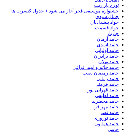
تورج پارازیت
جشنواره موسیقی فجر آغاز می شود + جدول کنسرت ها
جمال سیدی
جواد پیشدادیان
جواد قسمت
چارتار
حامد آرمان
حامد اسدی
حامد اولیایی
حامد برادران
حامد پهلان
حامد حاتم و امید عراقی
حامد رمضان نصب
حامد زمانی
حامد فرمند
حامد قهرایی پور
حامد لطیفی
حامد محضرنیا
حامد مهرافر
حامد نصر
حامد نوروزی
حامد همایون
حامی