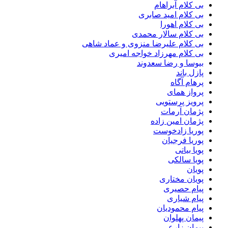
بی کلام آبراهام
بی کلام امید صابری
بی کلام اهورا
بی کلام سالار محمدی
بی کلام علیرضا منزوی و عماد شاهی
بی کلام مهرزاد خواجه امیری
بیوسا و رضا سعدوند
پازل باند
پرهام آگاه
پرواز همای
پرویز پرستویی
پژمان آرمات
پژمان امین زاده
پوریا زادخوست
پوریا فرجیان
پویا بیاتی
پویا سالکی
پویان
پویان مختاری
پیام حصیری
پیام شیاری
پیام محمودیان
پیمان پهلوان
پیمان زارعی