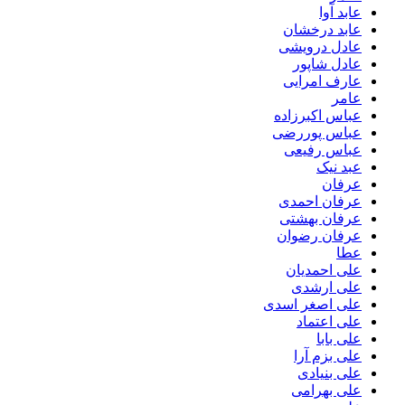
عابد آوا
عابد درخشان
عادل درویشی
عادل شاپور
عارف امرایی
عامر
عباس اکبرزاده
عباس پوررضی
عباس رفیعی
عبد نیک
عرفان
عرفان احمدی
عرفان بهشتی
عرفان رضوان
عطا
علی احمدیان
علی ارشدی
علی اصغر اسدی
علی اعتماد
علی بابا
علی بزم آرا
علی بنیادی
علی بهرامی