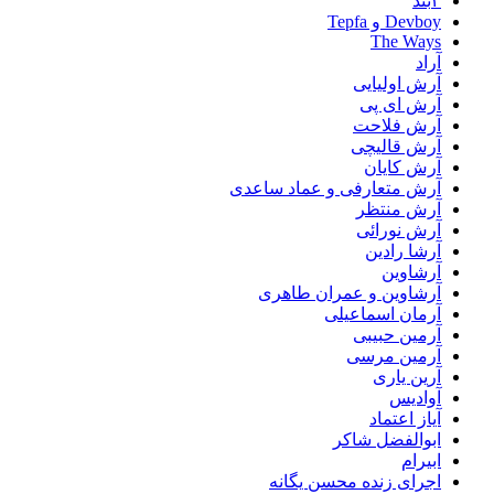
۲بند
Devboy و Tepfa
The Ways
آراد
آرش اولیایی
آرش ای پی
آرش فلاحت
آرش قالیچی
آرش کایان
آرش متعارفی و عماد ساعدی
آرش منتظر
آرش نورائی
آرشا رادین
آرشاوین
آرشاوین و عمران طاهری
آرمان اسماعیلی
آرمین حبیبی
آرمین مرسی
آرین یاری
آوادیس
آیاز اعتماد
ابوالفضل شاکر
ابیرام
اجرای زنده محسن یگانه