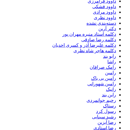
داوود فرامرزی
داوود فشکی
داوود مرادی
داوود نظری
دسته‌بندی نشده
دکتر آرین
دکلمه استاد منیره مهران پور
دکلمه رضا صادقی
دکلمه علیرضا آذر و کسری احدیان
دکلمه هاجر شاه نظری
رابو بند
راشا
رامک صرافان
رامین
رامین بی باک
رامین شهورانی
رانیک
راین بند
رحیم جوانمردی
رستاک
رسول کرد
رشید سینایی
رضا آبزین
رضا استادی