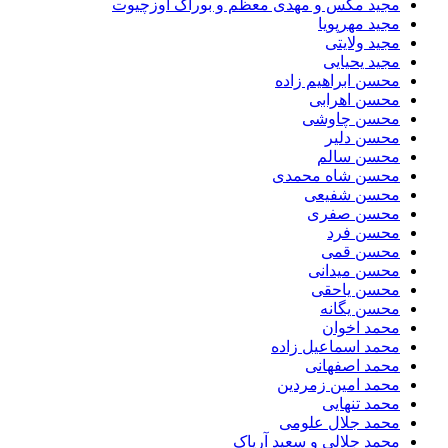
مجید مکس و مهدی معظم و بوراک اوزچیوت
مجید مهرپویا
مجید ولایتی
مجید یحیایی
محسن ابراهیم زاده
محسن اهرابی
محسن چاوشی
محسن دلیر
محسن سالم
محسن شاه محمدی
محسن شفیعی
محسن صفری
محسن فرد
محسن قمی
محسن میدانی
محسن یاحقی
محسن یگانه
محمد اخوان
محمد اسماعیل زاده
محمد اصفهانی
محمد امین زمردین
محمد تنهایی
محمد جلال علومی
محمد جلالی و سعید آریاک