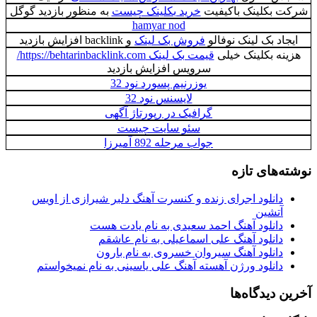
شرکت بکلینک باکیفیت
خرید بکلینک چیست
به منظور بازديد گوگل
hamyar nod
ایجاد بک لینک نوفالو
فروش بک لینک
و backlink افزایش بازدید
هزینه بکلینک خیلی
قیمت بک لینک https://behtarinbacklink.com/
سرویس افزایش بازدید
یوزرنیم پسورد نود 32
لایسنس نود 32
گرافیک در رپورتاژ آگهی
سئو سایت چیست
جواب مرحله 892 آمیرزا
نوشته‌های تازه
دانلود اجرای زنده و کنسرت آهنگ دلبر شیرازی از اویس
آتشین
دانلود آهنگ احمد سعیدی به نام یادت هست
دانلود آهنگ علی اسماعیلی به نام عاشقم
دانلود آهنگ سیروان خسروی به نام بارون
دانلود ورژن آهسته آهنگ علی یاسینی به نام نمیخواستم
آخرین دیدگاه‌ها