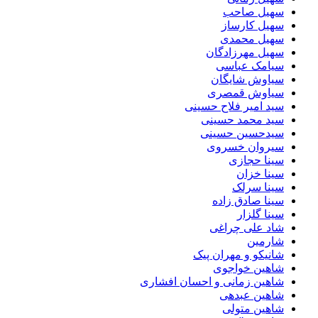
سهیل صاحب
سهیل کارساز
سهیل محمدی
سهیل مهرزادگان
سیامک عباسی
سیاوش شایگان
سیاوش قمصری
سید امیر فلاح حسینی
سید محمد حسینی
سیدحسین حسینی
سیروان خسروی
سینا حجازی
سینا خزان
سینا سرلک
سینا صادق زاده
سینا گلزار
شاد علی چراغی
شارمین
شانیکو و مهران پیک
شاهین خواجوی
شاهین زمانی و احسان افشاری
شاهین عبدهی
شاهین متولی