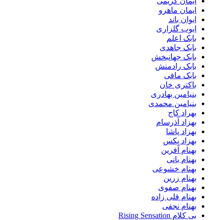
ایمان کریمی
ایمان ماهرو
ایوان باند
ایوب گلزاری
بابک اعلم
بابک جاهدی
بابک جهانبخش
بابک رادمنش
بابک مافی
باکتری خان
بنیامین بهادری
بنیامین محمدی
بهراد کاج
بهزاد آذرسام
بهزاد پاشا
بهزاد پکس
بهنام آفرین
بهنام بانی
بهنام خشوعی
بهنام زرین
بهنام صفوی
بهنام قلی زاده
بهنام نجفی
بی کلام Rising Sensation