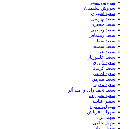
سروش سپهر
سروش سلیمیان
سعید اظهری
سعید بهرامی
سعید جعفری
سعید رستمی
سعید رهنمافر
سعید سقا
سعید سمیعی
سعید عرب
سعید علیپوریان
سعید کبیری
سعید کرمانی
سعید لطفی
سعید مبرهن
سعید مدرس
سعید نجف زاده و امید آلو
سعید نظرزاده
سمیر عباسی
سهراب پاکزاد
سهراب فرتاش
سهند آیراد
سهیل جامی
سهیل زمانی