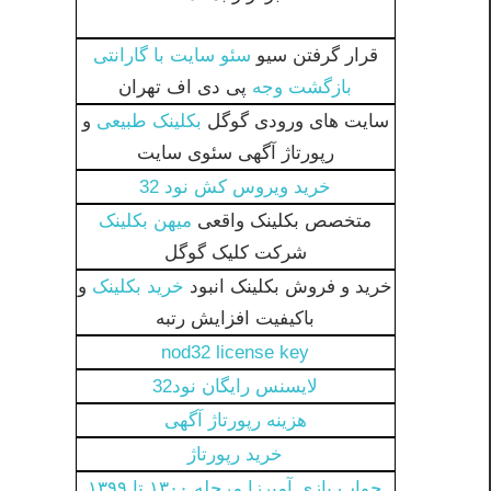
قرار گرفتن سیو
سئو سایت با گارانتی
بازگشت وجه
پی دی اف تهران
سایت های ورودی گوگل
بکلینک طبیعی
و
رپورتاژ آگهی سئوی سایت
خرید ویروس کش نود 32
متخصص بکلینک واقعی
میهن بکلینک
شرکت کلیک گوگل
خرید و فروش بکلینک انبود
خرید بکلینک
و
باکیفیت افزایش رتبه
nod32 license key
لایسنس رایگان نود32
هزینه رپورتاژ آگهی
خرید رپورتاژ
جواب بازی آمیرزا مرحله ۱۳۰۰ تا ۱۳۹۹