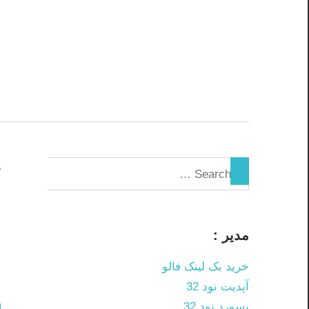
Skip
to
content
د
ن
مدیر :
م
خرید بک لینک فالو
م
آپدیت نود 32
پسورد نود 32