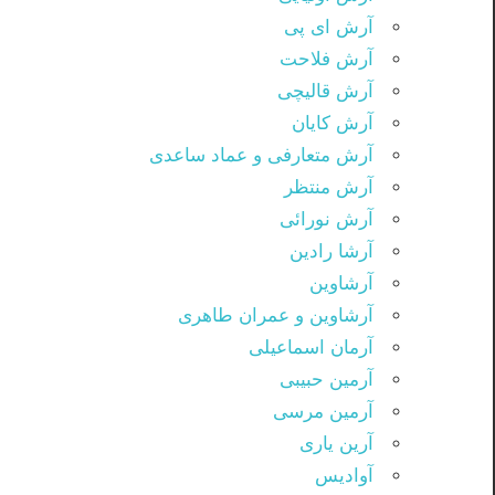
آرش ای پی
آرش فلاحت
آرش قالیچی
آرش کایان
آرش متعارفی و عماد ساعدی
آرش منتظر
آرش نورائی
آرشا رادین
آرشاوین
آرشاوین و عمران طاهری
آرمان اسماعیلی
آرمین حبیبی
آرمین مرسی
آرین یاری
آوادیس