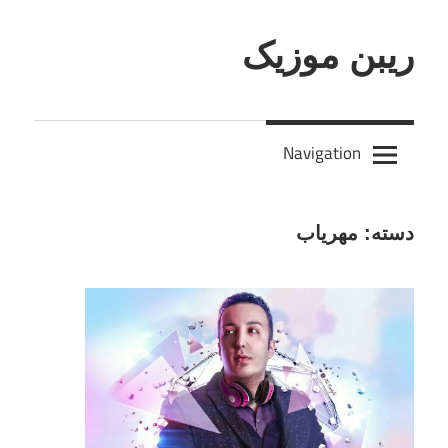
Skip
to
ریبن موزیک
content
دانلود
mp3
Navigation
جدید
دسته:
مهریاب