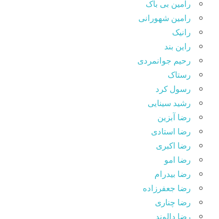
رامین بی باک
رامین شهورانی
رانیک
راین بند
رحیم جوانمردی
رستاک
رسول کرد
رشید سینایی
رضا آبزین
رضا استادی
رضا اکبری
رضا امو
رضا بیدرام
رضا جعفرزاده
رضا چناری
رضا دالوند