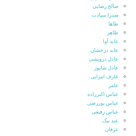
صالح رضایی
صدرا سیادت
طاها
طاهر
عابد آوا
عابد درخشان
عادل درویشی
عادل شاپور
عارف امرایی
عامر
عباس اکبرزاده
عباس پوررضی
عباس رفیعی
عبد نیک
عرفان