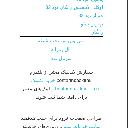
اوکلی لایسنس رایگان نود 32
همیار نود 32
بهترین سئو
رایگان
آنتی ویروس تحت شبکه
فال روزانه
سريال نود
سفارش بک‌لینک معتبر از پلتفرم
behtarinbacklink
خرید بکلینک
behtarinbacklink.com
و لینک‌های معتبر
برای دامنه شما ثبت شوند
طراحی صفحات فرود برای جذب هدفمند
سایت خدمات سئو
و ورودی‌های هدفمند