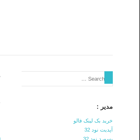
Skip
to
content
د
د
مدیر :
م
خرید بک لینک فالو
م
آپدیت نود 32
پسورد نود 32