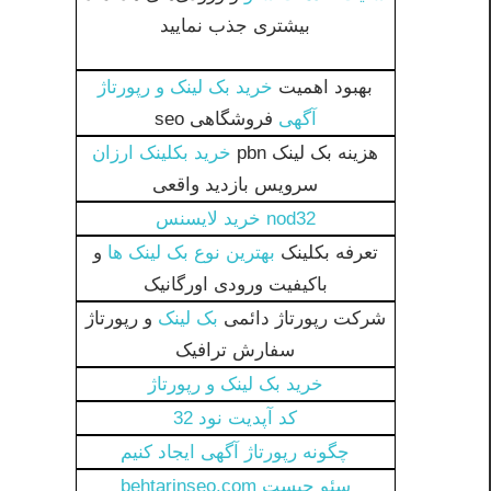
بیشتری جذب نمایید
بهبود اهمیت
خرید بک لینک و رپورتاژ
آگهی
فروشگاهی seo
هزینه بک لینک pbn
خرید بکلینک ارزان
سرویس بازدید واقعی
nod32 خرید لایسنس
تعرفه بکلینک
بهترین نوع بک لینک ها
و
باکیفیت ورودی اورگانیک
شرکت رپورتاژ دائمی
بک لینک
و رپورتاژ
سفارش ترافیک
خرید بک لینک و رپورتاژ
کد آپدیت نود 32
چگونه رپورتاژ آگهی ایجاد کنیم
سئو چیست behtarinseo.com