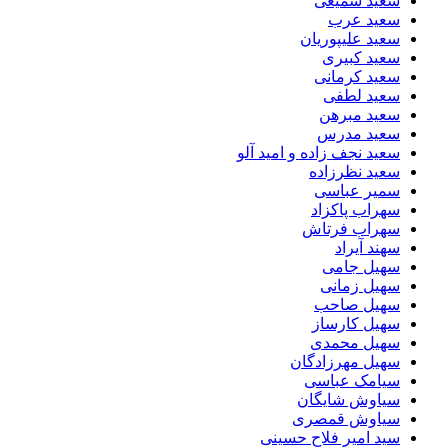
سعید سمیعی
سعید عرب
سعید علیپوریان
سعید کبیری
سعید کرمانی
سعید لطفی
سعید مبرهن
سعید مدرس
سعید نجف زاده و امید آلو
سعید نظرزاده
سمیر عباسی
سهراب پاکزاد
سهراب فرتاش
سهند آیراد
سهیل جامی
سهیل زمانی
سهیل صاحب
سهیل کارساز
سهیل محمدی
سهیل مهرزادگان
سیامک عباسی
سیاوش شایگان
سیاوش قمصری
سید امیر فلاح حسینی