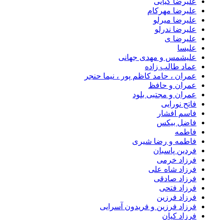
علیرضا کیایی
علیرضا مهرکام
علیرضا میرلو
علیرضا ندرلو
علیرضا ی
علیسا
علیشمس و مهدی جهانی
عماد طالب زاده
عمران ، حامد کاظم پور ، نیما حنجر
عمران و حافظ
عمران و مجتبی بلود
فاتح نورایی
فاسم افشار
فاضل بیکس
فاطمه
فاطمه و رضا شیری
فردین پاسبان
فرزاد خرمی
فرزاد شاه علی
فرزاد صادقى
فرزاد فتحی
فرزاد فرزین
فرزاد فرزین و فریدون آسرایی
فرزاد کیان