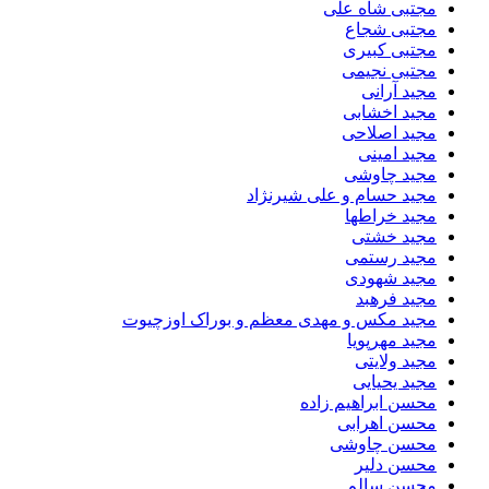
مجتبی شاه علی
مجتبی شجاع
مجتبی کبیری
مجتبی نجیمی
مجید آرانی
مجید اخشابی
مجید اصلاحی
مجید امینی
مجید چاوشی
مجید حسام و علی شیرنژاد
مجید خراطها
مجید خشتی
مجید رستمی
مجید شهودی
مجید فرهبد
مجید مکس و مهدی معظم و بوراک اوزچیوت
مجید مهرپویا
مجید ولایتی
مجید یحیایی
محسن ابراهیم زاده
محسن اهرابی
محسن چاوشی
محسن دلیر
محسن سالم