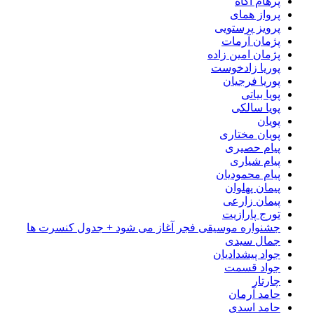
پرهام آگاه
پرواز همای
پرویز پرستویی
پژمان آرمات
پژمان امین زاده
پوریا زادخوست
پوریا فرجیان
پویا بیاتی
پویا سالکی
پویان
پویان مختاری
پیام حصیری
پیام شیاری
پیام محمودیان
پیمان پهلوان
پیمان زارعی
تورج پارازیت
جشنواره موسیقی فجر آغاز می شود + جدول کنسرت ها
جمال سیدی
جواد پیشدادیان
جواد قسمت
چارتار
حامد آرمان
حامد اسدی