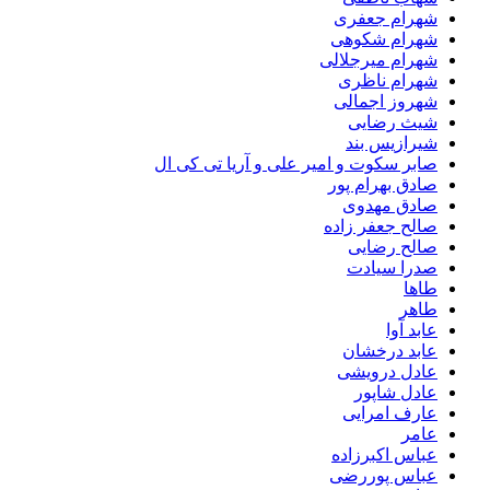
شهرام جعفری
شهرام شکوهی
شهرام میرجلالی
شهرام ناظری
شهروز اجمالی
شیث رضایی
شیرازیس بند
صابر سکوت و امیر علی و آریا تی کی ال
صادق بهرام پور
صادق مهدوی
صالح جعفر زاده
صالح رضایی
صدرا سیادت
طاها
طاهر
عابد آوا
عابد درخشان
عادل درویشی
عادل شاپور
عارف امرایی
عامر
عباس اکبرزاده
عباس پوررضی