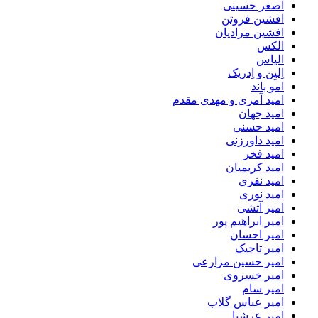
اصغر حسینی
افشین فروتن
افشین مرادیان
الکس
الیاس
اِلیِن و اِدریک
امو باند
امید آمری و مهدی مقدم
امید جهان
امید حسنی
امید داورزنی
امید فخر
امید کریمیان
امید نفری
امید نوری
امیر آتشی
امیر ابراهیم پور
امیر احسان
امیر تاجیک
امیر حسین مزارعی
امیر خسروی
امیر سام
امیر عباس گلاب
امیر عرشیا