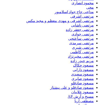
محمود انصاری
محی
مداحی حاج جواد اسلامپور
مرتضی اشرفی
مرتضی اشرفی و مهدی معظم و مجید مکس
مرتضی پاشایی
مرتضی جعفر زاده
مرتضی جوادی
مرتضی ساعتچی
مرتضی سرمدی
مرتضی شیری
مرتضی کاظمی
مرتضی مخبرنژاد
مریم حیدر زاده
مسعود حکاک
مسعود دارابی
مسعود سعیدی
مسعود صابری
مسعود صادقلو
مسعود صادقلو و علی پیشتاز
مسعود علاییان
مسیح و آرش AP
مصطفی آریا