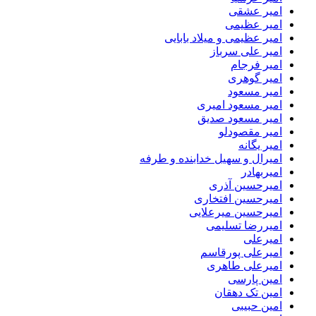
امیر عشقی
امیر عظیمی
امیر عظیمی و میلاد بابایی
امیر علی سرباز
امیر فرجام
امیر گوهری
امیر مسعود
امیر مسعود امیری
امیر مسعود صدیق
امیر مقصودلو
امیر یگانه
امیرال و سهیل خدابنده و طرفه
امیربهادر
امیرحسین آذری
امیرحسین افتخاری
امیرحسین میرعلایی
امیررضا تسلیمی
امیرعلی
امیرعلی پورقاسم
امیرعلی طاهری
امین پارسی
امین تک دهقان
امین حبیبی