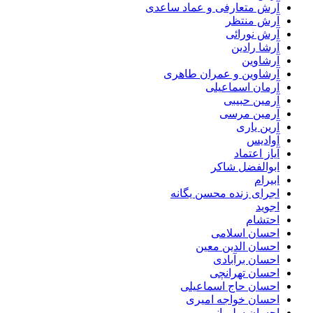
آرش متعارفی و عماد ساعدی
آرش منتظر
آرش نورائی
آرشا رادین
آرشاوین
آرشاوین و عمران طاهری
آرمان اسماعیلی
آرمین حبیبی
آرمین مرسی
آرین یاری
آوادیس
آیاز اعتماد
ابوالفضل شاکر
ابیرام
اجرای زنده محسن یگانه
اجوید
احتشام
احسان اسلامی
احسان الدین معین
احسان برآبادی
احسان تهرانچی
احسان حاج اسماعیلی
احسان خواجه امیری
احسان سلیمانی