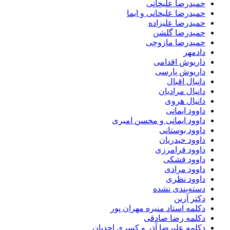
حمیدرضا علیخانی
حمیدرضا علیخانی و ایما
حمیدرضا علیزاده
حمیدرضا گلشن
حمیدرضا مازوچی
دادمهر
داریوش اقدامی
داریوش پارسی
دانیال اقبال
دانیال مرادیان
دانیال هروی
داوود ایمانی
داوود ایمانی و محسن امیری
داوود بوستانی
داوود حیدریان
داوود فرامرزی
داوود فشکی
داوود مرادی
داوود نظری
دسته‌بندی نشده
دکتر آرین
دکلمه استاد منیره مهران پور
دکلمه رضا صادقی
دکلمه علیرضا آذر و کسری احدیان