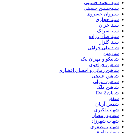
سید محمد حسینی
سیدحسین حسینی
سیروان خسروی
سینا حجازی
سینا خزان
سینا سرلک
سینا صادق زاده
سینا گلزار
شاد علی چراغی
شارمین
شانیکو و مهران پیک
شاهین خواجوی
شاهین زمانی و احسان افشاری
شاهین عبدهی
شاهین متولی
شاهین ملک
شایان Eyn2
شفق
شمس آریان
شهاب اکبری
شهاب رمضان
شهاب شهرزاد
شهاب مظفری
شهاب ناطقی