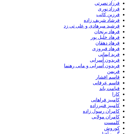
فرزاد نصرتی
فرزاد نوری
فرزین کاتب
فرشاد شریف زاده
فرشید میرهادی و علی تی زد
فرهاد برنجان
فرهاد خلیل پور
فرهاد دهقان
فرهاد فیروزی
فرید ایمانی
فریدون آسرایی
فریدون آسرایی و مانی رهنما
فریمن
قاسم افشار
قاسم عرفانی
قیامت باند
کارا
کامبیز فراهانی
کامبیز قنبرزاده
کامران رسول زاده
کامران مولایی
کلمست
کوروش
گروه آفتاب