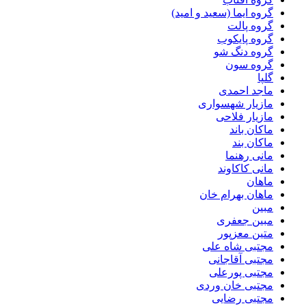
گروه ایما (سعید و امید)
گروه پالت
گروه پایکوب
گروه دنگ شو
گروه سون
گلپا
ماجد احمدی
مازیار شهسواری
مازیار فلاحی
ماکان باند
ماکان بند
مانی رهنما
مانی کاکاوند
ماهان
ماهان بهرام خان
مبین
مبین جعفری
متین معزپور
مجتبى شاه على
مجتبی آقاجانی
مجتبی پورعلی
مجتبی خان وردی
مجتبی رضایی