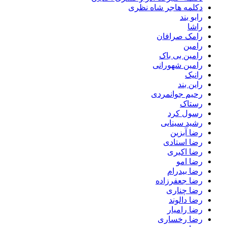
دکلمه هاجر شاه نظری
رابو بند
راشا
رامک صرافان
رامین
رامین بی باک
رامین شهورانی
رانیک
راین بند
رحیم جوانمردی
رستاک
رسول کرد
رشید سینایی
رضا آبزین
رضا استادی
رضا اکبری
رضا امو
رضا بیدرام
رضا جعفرزاده
رضا چناری
رضا دالوند
رضا رامیار
رضا رخساری