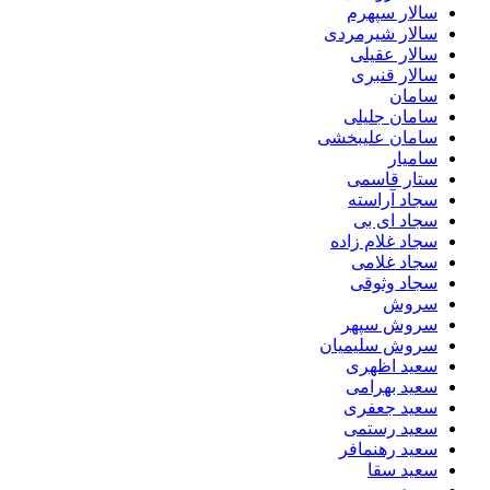
سالار سپهرم
سالار شیرمردی
سالار عقیلی
سالار قنبری
سامان
سامان جلیلی
سامان علیبخشی
سامیار
ستار قاسمی
سجاد آراسته
سجاد ای بی
سجاد غلام زاده
سجاد غلامی
سجاد وثوقى
سروش
سروش سپهر
سروش سلیمیان
سعید اظهری
سعید بهرامی
سعید جعفری
سعید رستمی
سعید رهنمافر
سعید سقا