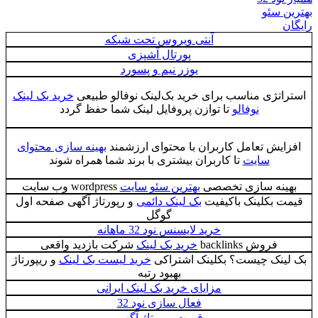
بهترین سئو
رایگان
آنتی ویروس تحت شبکه
پورتال آشپزی
یوزر نیم و پسورد
استراتژی مناسب برای خرید بک‌لینک نوفالو طبیعی
خرید بک لینک
نوفالو
تا توازن پروفایل لینک شما حفظ گردد
افزایش تعامل کاربران با محتوای ارزشمند
بهینه سازی محتوای
سایت
تا کاربران بیشتری با برند شما همراه شوند
بهینه سازی تخصصی
بهترین سئو سایت
wordpress وب سایت
قیمت بکلینک باکیفیت
بک لینک دائمی
و رپورتاژ آگهی صفحه اول
گوگل
خرید لایسنس نود 32 ماهانه
فروش backlinks
خرید بک لینک
شرکت بازدید واقعی
بک لینک چیست؟ بکلینک اشتراکی
خرید لیست بک لینک
و ریپورتاژ
بهبود رتبه
مزایای خرید بک لینک ایرانی
فعال سازی نود 32
قیمت رپورتاژ آگهی