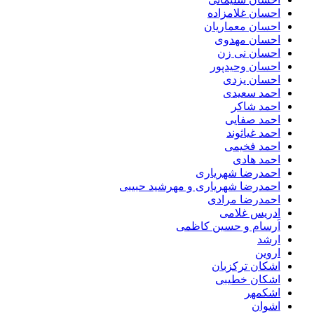
احسان غلامزاده
احسان معماریان
احسان مهدوی
احسان نی زن
احسان وحیدپور
احسان یزدی
احمد سعیدی
احمد شاکر
احمد صفایی
احمد غیاثوند
احمد فخیمی
احمد هادی
احمدرضا شهریاری
احمدرضا شهریاری و مهرشید حبیبی
احمدرضا مرادی
ادریس غلامی
اَرسام و حسین کاظمی
ارشد
اروین
اشکان ترکزبان
اشکان خطیبی
اشکمهر
اشوان