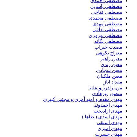
مصطفی احمدی
مصطفی پاشایی
مصطفی فتاحی
مصطفی محمدی
مصطفی مهدی
مصطفی ندافی
مصطفی نوروزی
مصطفی یگانه
مصیب خیزاب
معراج نکوهی
معین راهبر
معین زندی
معین سجادی
معین ملکیان
مقداد ایاز
من برادرز و علیتا
منصور پیرهادی
مهدى مقدم و امید آمرى و مجتبى کبیرى
مهدی احمدوند
مهدی ازادبخت
مهدی اسدی ( طاها )
مهدی اسنقی
مهدی امیری
مهدی حسرت