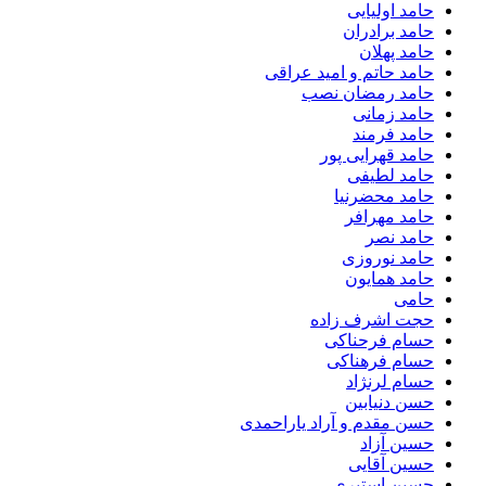
حامد اولیایی
حامد برادران
حامد پهلان
حامد حاتم و امید عراقی
حامد رمضان نصب
حامد زمانی
حامد فرمند
حامد قهرایی پور
حامد لطیفی
حامد محضرنیا
حامد مهرافر
حامد نصر
حامد نوروزی
حامد همایون
حامی
حجت اشرف زاده
حسام فرحناکی
حسام فرهناکی
حسام لرنژاد
حسن دنیابین
حسن مقدم و آراد یاراحمدی
حسین آزاد
حسین آقایی
حسین استیری