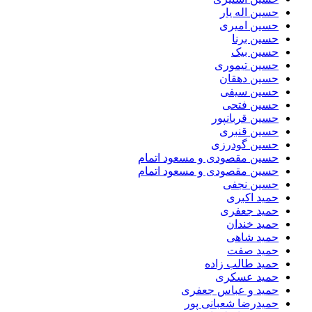
حسین اله یار
حسین امیری
حسین برنا
حسین بیک
حسین تیموری
حسین دهقان
حسین سیفی
حسین فتحی
حسین قربانپور
حسین قنبری
حسین گودرزی
حسین مقصودى و مسعود اتمام
حسین مقصودی و مسعود اتمام
حسین نجفی
حمید اکبری
حمید جعفری
حمید خندان
حمید شاهی
حمید صفت
حمید طالب زاده
حمید عسکری
حمید و عباس جعفری
حمیدرضا شعبانی پور