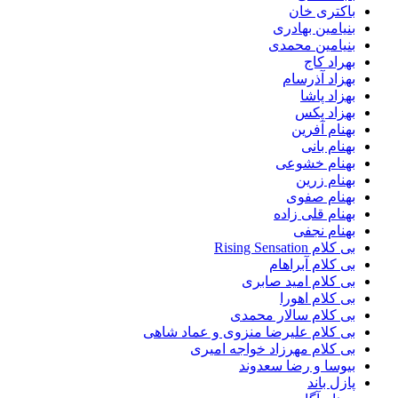
باکتری خان
بنیامین بهادری
بنیامین محمدی
بهراد کاج
بهزاد آذرسام
بهزاد پاشا
بهزاد پکس
بهنام آفرین
بهنام بانی
بهنام خشوعی
بهنام زرین
بهنام صفوی
بهنام قلی زاده
بهنام نجفی
بی کلام Rising Sensation
بی کلام آبراهام
بی کلام امید صابری
بی کلام اهورا
بی کلام سالار محمدی
بی کلام علیرضا منزوی و عماد شاهی
بی کلام مهرزاد خواجه امیری
بیوسا و رضا سعدوند
پازل باند