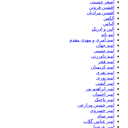
اصغر حسینی
افشین فروتن
افشین مرادیان
الکس
الیاس
اِلیِن و اِدریک
امو باند
امید آمری و مهدی مقدم
امید جهان
امید حسنی
امید داورزنی
امید فخر
امید کریمیان
امید نفری
امید نوری
امیر آتشی
امیر ابراهیم پور
امیر احسان
امیر تاجیک
امیر حسین مزارعی
امیر خسروی
امیر سام
امیر عباس گلاب
امیر عرشیا