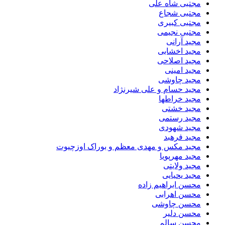
مجتبی شاه علی
مجتبی شجاع
مجتبی کبیری
مجتبی نجیمی
مجید آرانی
مجید اخشابی
مجید اصلاحی
مجید امینی
مجید چاوشی
مجید حسام و علی شیرنژاد
مجید خراطها
مجید خشتی
مجید رستمی
مجید شهودی
مجید فرهبد
مجید مکس و مهدی معظم و بوراک اوزچیوت
مجید مهرپویا
مجید ولایتی
مجید یحیایی
محسن ابراهیم زاده
محسن اهرابی
محسن چاوشی
محسن دلیر
محسن سالم