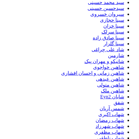
سید محمد حسینی
سیدحسین حسینی
سیروان خسروی
سینا حجازی
سینا خزان
سینا سرلک
سینا صادق زاده
سینا گلزار
شاد علی چراغی
شارمین
شانیکو و مهران پیک
شاهین خواجوی
شاهین زمانی و احسان افشاری
شاهین عبدهی
شاهین متولی
شاهین ملک
شایان Eyn2
شفق
شمس آریان
شهاب اکبری
شهاب رمضان
شهاب شهرزاد
شهاب مظفری
شهاب ناطقی