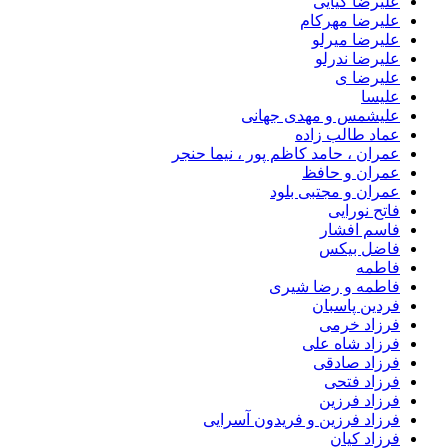
علیرضا کیایی
علیرضا مهرکام
علیرضا میرلو
علیرضا ندرلو
علیرضا ی
علیسا
علیشمس و مهدی جهانی
عماد طالب زاده
عمران ، حامد کاظم پور ، نیما حنجر
عمران و حافظ
عمران و مجتبی بلود
فاتح نورایی
فاسم افشار
فاضل بیکس
فاطمه
فاطمه و رضا شیری
فردین پاسبان
فرزاد خرمی
فرزاد شاه علی
فرزاد صادقى
فرزاد فتحی
فرزاد فرزین
فرزاد فرزین و فریدون آسرایی
فرزاد کیان