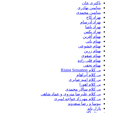
باکتری خان
بنیامین بهادری
بنیامین محمدی
بهراد کاج
بهزاد آذرسام
بهزاد پاشا
بهزاد پکس
بهنام آفرین
بهنام بانی
بهنام خشوعی
بهنام زرین
بهنام صفوی
بهنام قلی زاده
بهنام نجفی
بی کلام Rising Sensation
بی کلام آبراهام
بی کلام امید صابری
بی کلام اهورا
بی کلام سالار محمدی
بی کلام علیرضا منزوی و عماد شاهی
بی کلام مهرزاد خواجه امیری
بیوسا و رضا سعدوند
پازل باند