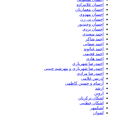
احسان غلامزاده
احسان معماریان
احسان مهدوی
احسان نی زن
احسان وحیدپور
احسان یزدی
احمد سعیدی
احمد شاکر
احمد صفایی
احمد غیاثوند
احمد فخیمی
احمد هادی
احمدرضا شهریاری
احمدرضا شهریاری و مهرشید حبیبی
احمدرضا مرادی
ادریس غلامی
اَرسام و حسین کاظمی
ارشد
اروین
اشکان ترکزبان
اشکان خطیبی
اشکمهر
اشوان