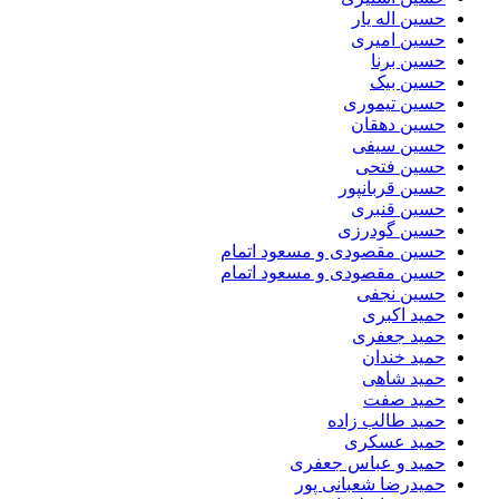
حسین اله یار
حسین امیری
حسین برنا
حسین بیک
حسین تیموری
حسین دهقان
حسین سیفی
حسین فتحی
حسین قربانپور
حسین قنبری
حسین گودرزی
حسین مقصودى و مسعود اتمام
حسین مقصودی و مسعود اتمام
حسین نجفی
حمید اکبری
حمید جعفری
حمید خندان
حمید شاهی
حمید صفت
حمید طالب زاده
حمید عسکری
حمید و عباس جعفری
حمیدرضا شعبانی پور