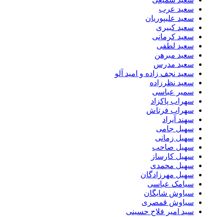
سعید عرب
سعید علیپوریان
سعید کبیری
سعید کرمانی
سعید لطفی
سعید مبرهن
سعید مدرس
سعید نجف زاده و امید آلو
سعید نظرزاده
سمیر عباسی
سهراب پاکزاد
سهراب فرتاش
سهند آیراد
سهیل جامی
سهیل زمانی
سهیل صاحب
سهیل کارساز
سهیل محمدی
سهیل مهرزادگان
سیامک عباسی
سیاوش شایگان
سیاوش قمصری
سید امیر فلاح حسینی