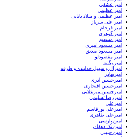
امیر عشقی
امیر عظیمی
امیر عظیمی و میلاد بابایی
امیر علی سرباز
امیر فرجام
امیر گوهری
امیر مسعود
امیر مسعود امیری
امیر مسعود صدیق
امیر مقصودلو
امیر یگانه
امیرال و سهیل خدابنده و طرفه
امیربهادر
امیرحسین آذری
امیرحسین افتخاری
امیرحسین میرعلایی
امیررضا تسلیمی
امیرعلی
امیرعلی پورقاسم
امیرعلی طاهری
امین پارسی
امین تک دهقان
امین حبیبی