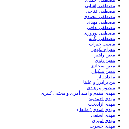
مصطفی احمدی
مصطفی پاشایی
مصطفی فتاحی
مصطفی محمدی
مصطفی مهدی
مصطفی ندافی
مصطفی نوروزی
مصطفی یگانه
مصیب خیزاب
معراج نکوهی
معین راهبر
معین زندی
معین سجادی
معین ملکیان
مقداد ایاز
من برادرز و علیتا
منصور پیرهادی
مهدى مقدم و امید آمرى و مجتبى کبیرى
مهدی احمدوند
مهدی ازادبخت
مهدی اسدی ( طاها )
مهدی اسنقی
مهدی امیری
مهدی حسرت