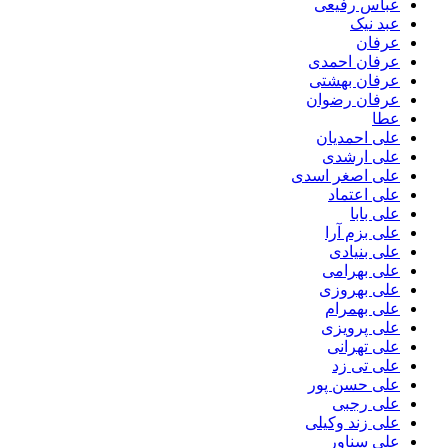
عباس رفیعی
عبد نیک
عرفان
عرفان احمدی
عرفان بهشتی
عرفان رضوان
عطا
علی احمدیان
علی ارشدی
علی اصغر اسدی
علی اعتماد
علی بابا
علی بزم آرا
علی بنیادی
علی بهرامی
علی بهروزی
علی بهمرام
علی پرویزی
علی تهرانی
علی تی زد
علی حسن پور
علی رجبی
علی زند وکیلی
علی سناور