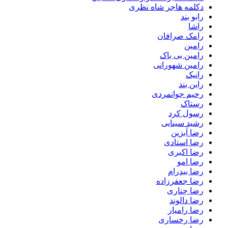
دکلمه هاجر شاه نظری
رابو بند
راشا
رامک صرافان
رامین
رامین بی باک
رامین شهورانی
رانیک
راین بند
رحیم جوانمردی
رستاک
رسول کرد
رشید سینایی
رضا آبزین
رضا استادی
رضا اکبری
رضا امو
رضا بیدرام
رضا جعفرزاده
رضا چناری
رضا دالوند
رضا رامیار
رضا رخساری