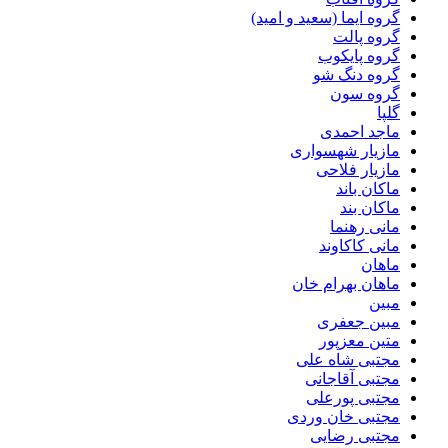
گروه ایما (سعید و امید)
گروه پالت
گروه پایکوب
گروه دنگ شو
گروه سون
گلپا
ماجد احمدی
مازیار شهسواری
مازیار فلاحی
ماکان باند
ماکان بند
مانی رهنما
مانی کاکاوند
ماهان
ماهان بهرام خان
مبین
مبین جعفری
متین معزپور
مجتبى شاه على
مجتبی آقاجانی
مجتبی پورعلی
مجتبی خان وردی
مجتبی رضایی