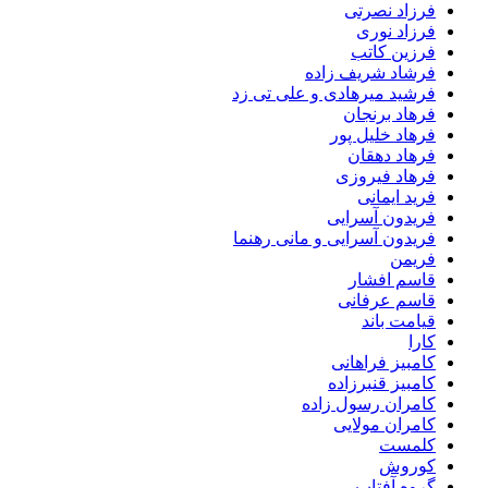
فرزاد نصرتی
فرزاد نوری
فرزین کاتب
فرشاد شریف زاده
فرشید میرهادی و علی تی زد
فرهاد برنجان
فرهاد خلیل پور
فرهاد دهقان
فرهاد فیروزی
فرید ایمانی
فریدون آسرایی
فریدون آسرایی و مانی رهنما
فریمن
قاسم افشار
قاسم عرفانی
قیامت باند
کارا
کامبیز فراهانی
کامبیز قنبرزاده
کامران رسول زاده
کامران مولایی
کلمست
کوروش
گروه آفتاب