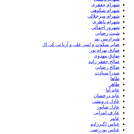
شهرام جعفری
شهرام شکوهی
شهرام میرجلالی
شهرام ناظری
شهروز اجمالی
شیث رضایی
شیرازیس بند
صابر سکوت و امیر علی و آریا تی کی ال
صادق بهرام پور
صادق مهدوی
صالح جعفر زاده
صالح رضایی
صدرا سیادت
طاها
طاهر
عابد آوا
عابد درخشان
عادل درویشی
عادل شاپور
عارف امرایی
عامر
عباس اکبرزاده
عباس پوررضی