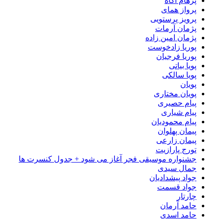
پرهام آگاه
پرواز همای
پرویز پرستویی
پژمان آرمات
پژمان امین زاده
پوریا زادخوست
پوریا فرجیان
پویا بیاتی
پویا سالکی
پویان
پویان مختاری
پیام حصیری
پیام شیاری
پیام محمودیان
پیمان پهلوان
پیمان زارعی
تورج پارازیت
جشنواره موسیقی فجر آغاز می شود + جدول کنسرت ها
جمال سیدی
جواد پیشدادیان
جواد قسمت
چارتار
حامد آرمان
حامد اسدی