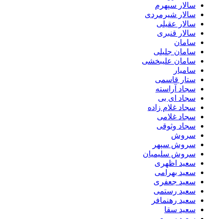
سالار سپهرم
سالار شیرمردی
سالار عقیلی
سالار قنبری
سامان
سامان جلیلی
سامان علیبخشی
سامیار
ستار قاسمی
سجاد آراسته
سجاد ای بی
سجاد غلام زاده
سجاد غلامی
سجاد وثوقى
سروش
سروش سپهر
سروش سلیمیان
سعید اظهری
سعید بهرامی
سعید جعفری
سعید رستمی
سعید رهنمافر
سعید سقا
سعید سمیعی