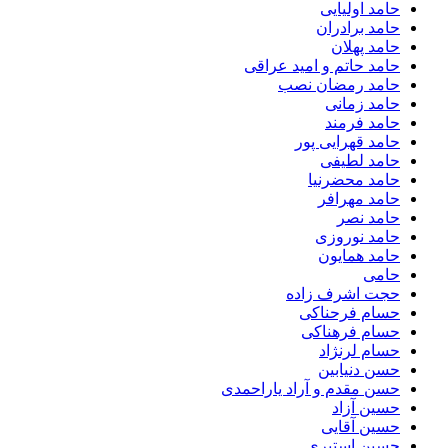
حامد اولیایی
حامد برادران
حامد پهلان
حامد حاتم و امید عراقی
حامد رمضان نصب
حامد زمانی
حامد فرمند
حامد قهرایی پور
حامد لطیفی
حامد محضرنیا
حامد مهرافر
حامد نصر
حامد نوروزی
حامد همایون
حامی
حجت اشرف زاده
حسام فرحناکی
حسام فرهناکی
حسام لرنژاد
حسن دنیابین
حسن مقدم و آراد یاراحمدی
حسین آزاد
حسین آقایی
حسین استیری