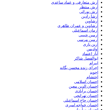
آرش متعارفی و عماد ساعدی
آرش منتظر
آرش نورائی
آرشا رادین
آرشاوین
آرشاوین و عمران طاهری
آرمان اسماعیلی
آرمین حبیبی
آرمین مرسی
آرین یاری
آوادیس
آیاز اعتماد
ابوالفضل شاکر
ابیرام
اجرای زنده محسن یگانه
اجوید
احتشام
احسان اسلامی
احسان الدین معین
احسان برآبادی
احسان تهرانچی
احسان حاج اسماعیلی
احسان خواجه امیری
احسان سلیمانی