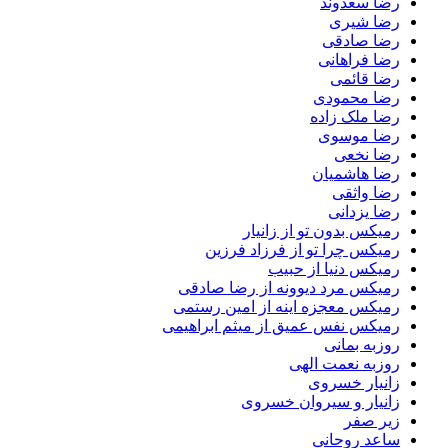
رضا سعدوند
رضا شیری
رضا صادقی
رضا فراهانی
رضا قائمی
رضا محمودی
رضا ملک زاده
رضا موسوی
رضا نخعی
رضا هاشمیان
رضا واثقی
رضا یزدانی
رمیکس بدون تو از زانیار
رمیکس چرا تو از فرزاد فرزین
رمیکس دنیا از حبیب
رمیکس مرد دیوونه از رضا صادقی
رمیکس معجزه اینه از امین رستمی
رمیکس نفس عمیق از میثم ابراهیمی
روزبه بمانی
روزبه نعمت الهی
زانیار خسروی
زانیار و سیروان خسروی
زیر صفر
ساعد روحانی