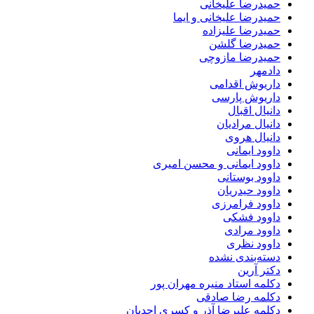
حمیدرضا علیخانی
حمیدرضا علیخانی و ایما
حمیدرضا علیزاده
حمیدرضا گلشن
حمیدرضا مازوچی
دادمهر
داریوش اقدامی
داریوش پارسی
دانیال اقبال
دانیال مرادیان
دانیال هروی
داوود ایمانی
داوود ایمانی و محسن امیری
داوود بوستانی
داوود حیدریان
داوود فرامرزی
داوود فشکی
داوود مرادی
داوود نظری
دسته‌بندی نشده
دکتر آرین
دکلمه استاد منیره مهران پور
دکلمه رضا صادقی
دکلمه علیرضا آذر و کسری احدیان