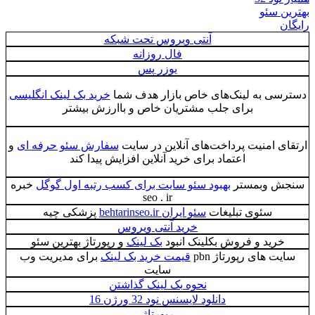
بهترین سئو
رایگان
آنتی ویروس تحت شبکه
فال روزانه
یوزر پس
دسترسی به لینک‌های خاص بازار هدف شما
خرید بک لینک انگلیسی
برای جلب مشتریان خاص و باارزش بیشتر
ارتقای امنیت پرداخت‌های آنلاین در سایت
سفارش سئو حرفه ای
و
اعتماد برای خرید آنلاین افزایش پیدا کند
سنجش وبمستر
بهبود سئو سایت برای کسب رتبه اول گوگل
خبره
seo . ir
سئوی تبلیغات
سئو ایران behtarinseo.ir
پزشکی چیه
خرید آنتی ویروس
خرید و فروش بکلینک انبود
بک لینک
و رپورتاژ بهترین سئو
سایت های رپورتاژ pbn
قیمت خرید بک لینک
برای مدیریت وب
سایت
نحوه بک لینک گذاشتن
دانلود لایسنس نود 32 ورژن 16
رپورتاژ