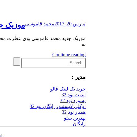
مارس 20, 2017
محمد قاموسی
موزیک ج
به
Continue reading
Search
Search
for:
مدیر :
خرید بک لینک فالو
آپدیت نود 32
پسورد نود 32
اوکلی لایسنس رایگان نود 32
همیار نود 32
بهترین سئو
رایگان
دان