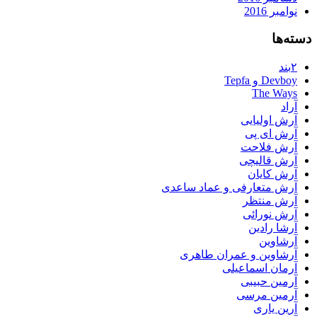
نوامبر 2016
دسته‌ها
۲بند
Devboy و Tepfa
The Ways
آراد
آرش اولیایی
آرش ای پی
آرش فلاحت
آرش قالیچی
آرش کایان
آرش متعارفی و عماد ساعدی
آرش منتظر
آرش نورائی
آرشا رادین
آرشاوین
آرشاوین و عمران طاهری
آرمان اسماعیلی
آرمین حبیبی
آرمین مرسی
آرین یاری