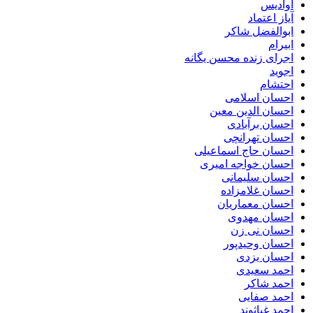
آوادیس
آیاز اعتماد
ابوالفضل شاکر
ابیرام
اجرای زنده محسن یگانه
اجوید
احتشام
احسان اسلامی
احسان الدین معین
احسان برآبادی
احسان تهرانچی
احسان حاج اسماعیلی
احسان خواجه امیری
احسان سلیمانی
احسان غلامزاده
احسان معماریان
احسان مهدوی
احسان نی زن
احسان وحیدپور
احسان یزدی
احمد سعیدی
احمد شاکر
احمد صفایی
احمد غیاثوند