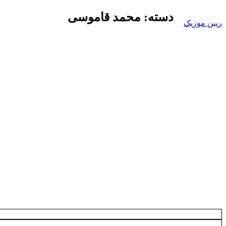
Skip
دسته:
محمد قاموسی
to
ریبن موزیک
content
دانلود
mp3
جدید