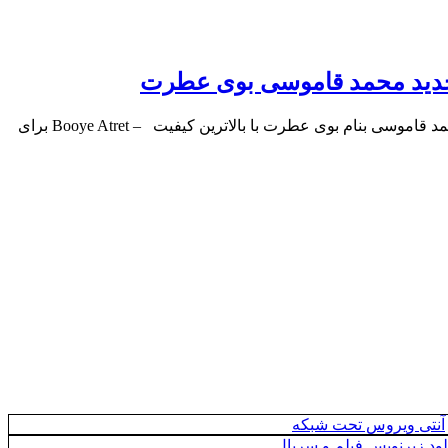
دید محمد قاموسی بوی عطرت
موزیک جدید محمد قاموسی بوی عطرت محمد قاموسی بنام بوی عطرت با بالاترین کیفیت – Booye Atret برای
آنتی ویروس تحت شبکه
لود زیرنویس فیلم و سریال