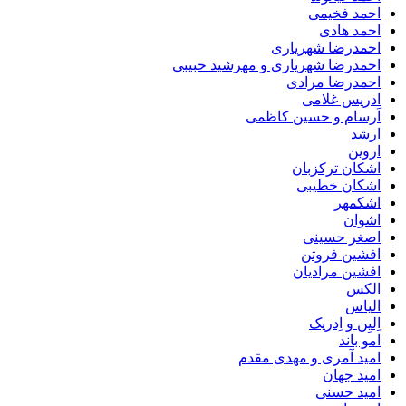
احمد فخیمی
احمد هادی
احمدرضا شهریاری
احمدرضا شهریاری و مهرشید حبیبی
احمدرضا مرادی
ادریس غلامی
اَرسام و حسین کاظمی
ارشد
اروین
اشکان ترکزبان
اشکان خطیبی
اشکمهر
اشوان
اصغر حسینی
افشین فروتن
افشین مرادیان
الکس
الیاس
اِلیِن و اِدریک
امو باند
امید آمری و مهدی مقدم
امید جهان
امید حسنی