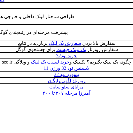
طراحی ساختار لینک داخلی و خارجی ه
پیشرفت مرحله‌ای در رتبه‌بندی گوگ
سفارش بالا بردن
سفارش بک لینک
پربازدید در نتایج
سفارش رپورتاژ
بک لینک چیست
برای جستجوی گوگل
خرید نود32
چگونه بک لینک بگیریم؟ بکلینک و
خرید لیست بک لینک
و وبلاگی seo ir
لایسنس نود 32 ورژن 11
پسورد نود 32
رپورتاژ اگهی رایگان
مزایای سئو سایت
آمیرزا مرحله ۳۰۷ تا ۴۰۰