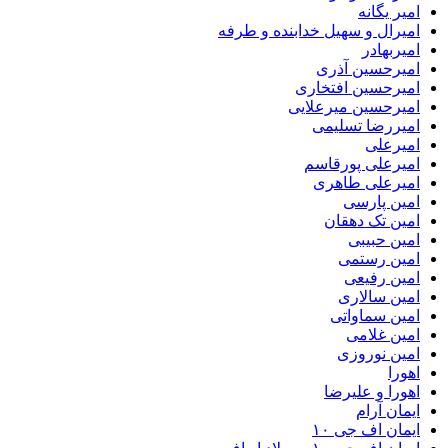
امیر یگانه
امیرال و سهیل خدابنده و طرفه
امیربهادر
امیرحسین آذری
امیرحسین افتخاری
امیرحسین میرعلایی
امیررضا تسلیمی
امیرعلی
امیرعلی پورقاسم
امیرعلی طاهری
امین پارسی
امین تک دهقان
امین حبیبی
امین رستمی
امین رفیعی
امین سالاری
امین سماواتی
امین غلامی
امین نوروزی
اهورا
اهورا و علیرضا
ایمان آرام
ایمان اف جی ۱۰