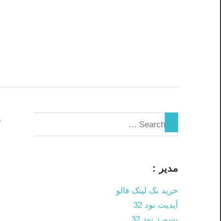
Skip
to
content
د
ف
مدیر :
م
خرید بک لینک فالو
آپدیت نود 32
ا
پسورد نود 32