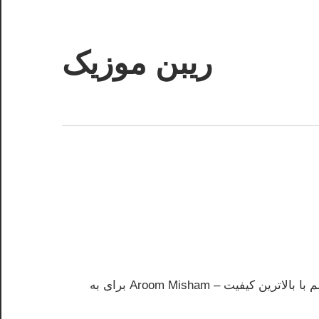
ریبن موزیک
دانلود
mp3
جدید
موزیک جدید محمد اخوان آروم میشم محمد اخوان بنام آروم میشم با بالاترین کیفیت – Aroom Misham برای به