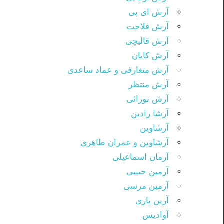
آرش ای پی
آرش فلاحت
آرش قالیچی
آرش کایان
آرش متعارفی و عماد ساعدی
آرش منتظر
آرش نورائی
آرشا رادین
آرشاوین
آرشاوین و عمران طاهری
آرمان اسماعیلی
آرمین حبیبی
آرمین مرسی
آرین یاری
آوادیس