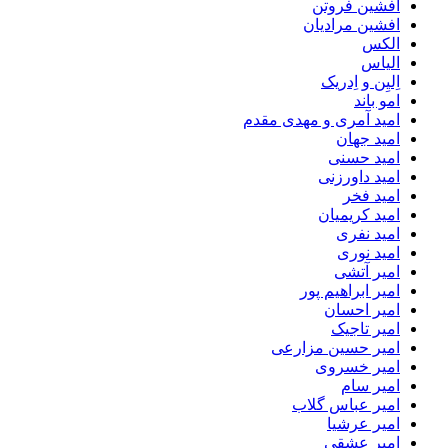
افشین فروتن
افشین مرادیان
الکس
الیاس
اِلیِن و اِدریک
امو باند
امید آمری و مهدی مقدم
امید جهان
امید حسنی
امید داورزنی
امید فخر
امید کریمیان
امید نفری
امید نوری
امیر آتشی
امیر ابراهیم پور
امیر احسان
امیر تاجیک
امیر حسین مزارعی
امیر خسروی
امیر سام
امیر عباس گلاب
امیر عرشیا
امیر عشقی