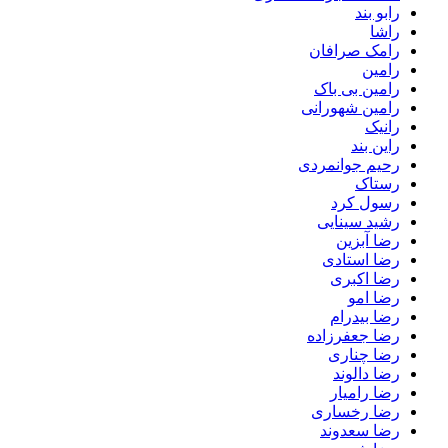
رابو بند
راشا
رامک صرافان
رامین
رامین بی باک
رامین شهورانی
رانیک
راین بند
رحیم جوانمردی
رستاک
رسول کرد
رشید سینایی
رضا آبزین
رضا استادی
رضا اکبری
رضا امو
رضا بیدرام
رضا جعفرزاده
رضا چناری
رضا دالوند
رضا رامیار
رضا رخساری
رضا سعدوند