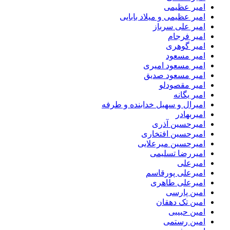
امیر عظیمی
امیر عظیمی و میلاد بابایی
امیر علی سرباز
امیر فرجام
امیر گوهری
امیر مسعود
امیر مسعود امیری
امیر مسعود صدیق
امیر مقصودلو
امیر یگانه
امیرال و سهیل خدابنده و طرفه
امیربهادر
امیرحسین آذری
امیرحسین افتخاری
امیرحسین میرعلایی
امیررضا تسلیمی
امیرعلی
امیرعلی پورقاسم
امیرعلی طاهری
امین پارسی
امین تک دهقان
امین حبیبی
امین رستمی