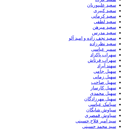
سعید علیپوریان
سعید کبیری
سعید کرمانی
سعید لطفی
سعید مبرهن
سعید مدرس
سعید نجف زاده و امید آلو
سعید نظرزاده
سمیر عباسی
سهراب پاکزاد
سهراب فرتاش
سهند آیراد
سهیل جامی
سهیل زمانی
سهیل صاحب
سهیل کارساز
سهیل محمدی
سهیل مهرزادگان
سیامک عباسی
سیاوش شایگان
سیاوش قمصری
سید امیر فلاح حسینی
سید محمد حسینی