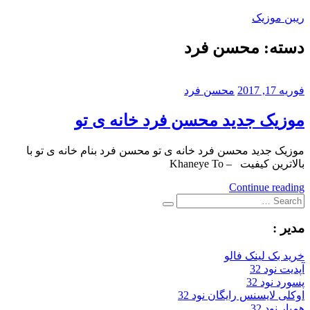
Skip
ریبن موزیک
to
content
دسته:
محسن فرد
دانلود
mp3
جدید
فوریه 17, 2017
محسن فرد
موزیک جدید محسن فرد خانه ی تو
موزیک جدید محسن فرد خانه ی تو محسن فرد بنام خانه ی تو با
بالاترین کیفیت – Khaneye To
Continue reading
Search
Search
for:
مدیر :
خرید بک لینک فالو
آپدیت نود 32
پسورد نود 32
اوکلی لایسنس رایگان نود 32
همیار نود 32