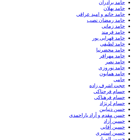
حامد برادران
حامد پهلان
حامد حاتم و امید عراقی
حامد رمضان نصب
حامد زمانی
حامد فرمند
حامد قهرایی پور
حامد لطیفی
حامد محضرنیا
حامد مهرافر
حامد نصر
حامد نوروزی
حامد همایون
حامی
حجت اشرف زاده
حسام فرحناکی
حسام فرهناکی
حسام لرنژاد
حسن دنیابین
حسن مقدم و آراد یاراحمدی
حسین آزاد
حسین آقایی
حسین استیری
حسین اله یار