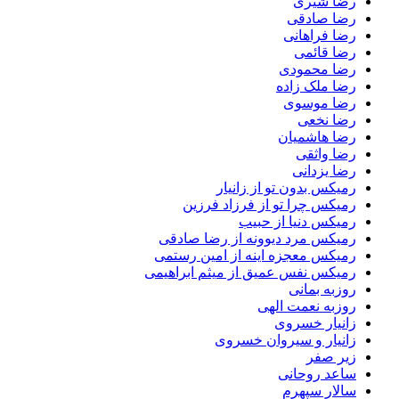
رضا شیری
رضا صادقی
رضا فراهانی
رضا قائمی
رضا محمودی
رضا ملک زاده
رضا موسوی
رضا نخعی
رضا هاشمیان
رضا واثقی
رضا یزدانی
رمیکس بدون تو از زانیار
رمیکس چرا تو از فرزاد فرزین
رمیکس دنیا از حبیب
رمیکس مرد دیوونه از رضا صادقی
رمیکس معجزه اینه از امین رستمی
رمیکس نفس عمیق از میثم ابراهیمی
روزبه بمانی
روزبه نعمت الهی
زانیار خسروی
زانیار و سیروان خسروی
زیر صفر
ساعد روحانی
سالار سپهرم