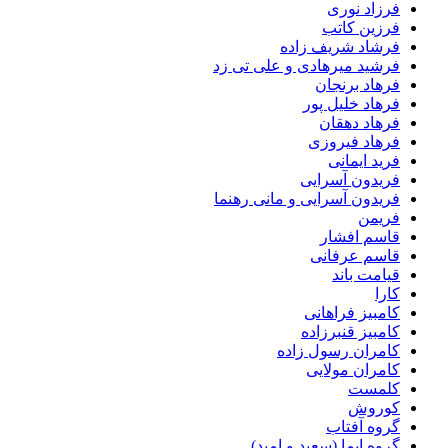
فرزاد نوری
فرزین کاتب
فرشاد شریف زاده
فرشید میرهادی و علی تی زد
فرهاد برنجان
فرهاد خلیل پور
فرهاد دهقان
فرهاد فیروزی
فرید ایمانی
فریدون آسرایی
فریدون آسرایی و مانی رهنما
فریمن
قاسم افشار
قاسم عرفانی
قیامت باند
کارا
کامبیز فراهانی
کامبیز قنبرزاده
کامران رسول زاده
کامران مولایی
کلمست
کوروش
گروه آفتاب
گروه ایما (سعید و امید)