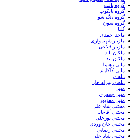
گروه پالت
گروه پایکوب
گروه دنگ شو
گروه سون
گلپا
ماجد احمدی
مازیار شهسواری
مازیار فلاحی
ماکان باند
ماکان بند
مانی رهنما
مانی کاکاوند
ماهان
ماهان بهرام خان
مبین
مبین جعفری
متین معزپور
مجتبى شاه على
مجتبی آقاجانی
مجتبی پورعلی
مجتبی خان وردی
مجتبی رضایی
مجتبی شاه علی