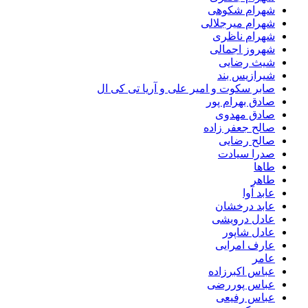
شهرام شکوهی
شهرام میرجلالی
شهرام ناظری
شهروز اجمالی
شیث رضایی
شیرازیس بند
صابر سکوت و امیر علی و آریا تی کی ال
صادق بهرام پور
صادق مهدوی
صالح جعفر زاده
صالح رضایی
صدرا سیادت
طاها
طاهر
عابد آوا
عابد درخشان
عادل درویشی
عادل شاپور
عارف امرایی
عامر
عباس اکبرزاده
عباس پوررضی
عباس رفیعی