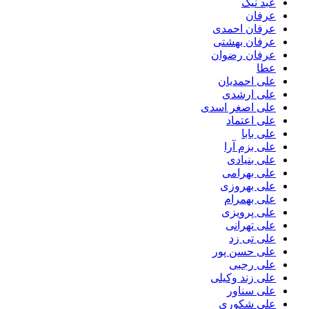
عبد نیک
عرفان
عرفان احمدی
عرفان بهشتی
عرفان رضوان
عطا
علی احمدیان
علی ارشدی
علی اصغر اسدی
علی اعتماد
علی بابا
علی بزم آرا
علی بنیادی
علی بهرامی
علی بهروزی
علی بهمرام
علی پرویزی
علی تهرانی
علی تی زد
علی حسن پور
علی رجبی
علی زند وکیلی
علی سناور
علی شکوری