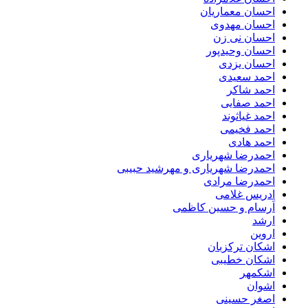
احسان معماریان
احسان مهدوی
احسان نی زن
احسان وحیدپور
احسان یزدی
احمد سعیدی
احمد شاکر
احمد صفایی
احمد غیاثوند
احمد فخیمی
احمد هادی
احمدرضا شهریاری
احمدرضا شهریاری و مهرشید حبیبی
احمدرضا مرادی
ادریس غلامی
اَرسام و حسین کاظمی
ارشد
اروین
اشکان ترکزبان
اشکان خطیبی
اشکمهر
اشوان
اصغر حسینی