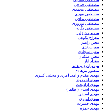
مصطفی فتاحی
مصطفی محمدی
مصطفی مهدی
مصطفی ندافی
مصطفی نوروزی
مصطفی یگانه
مصیب خیزاب
معراج نکوهی
معین راهبر
معین زندی
معین سجادی
معین ملکیان
مقداد ایاز
من برادرز و علیتا
منصور پیرهادی
مهدى مقدم و امید آمرى و مجتبى کبیرى
مهدی احمدوند
مهدی ازادبخت
مهدی اسدی ( طاها )
مهدی اسنقی
مهدی امیری
مهدی حسرت
مهدی حمزه