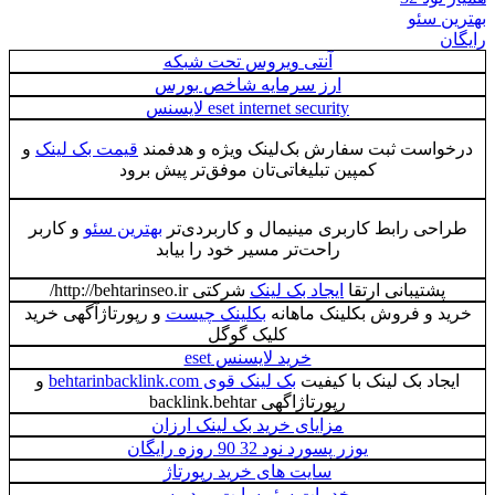
بهترین سئو
رایگان
آنتی ویروس تحت شبکه
ارز سرمایه شاخص بورس
eset internet security لایسنس
درخواست ثبت سفارش بک‌لینک ویژه و هدفمند
قیمت بک لینک
و
کمپین تبلیغاتی‌تان موفق‌تر پیش برود
طراحی رابط کاربری مینیمال و کاربردی‌تر
بهترین سئو
و کاربر
راحت‌تر مسیر خود را بیابد
پشتیبانی ارتقا
ایجاد بک لینک
شرکتی http://behtarinseo.ir/
خرید و فروش بکلینک ماهانه
بکلینک چیست
و رپورتاژآگهی خرید
کلیک گوگل
خرید لایسنس eset
ایجاد بک لینک با کیفیت
بک لینک قوی behtarinbacklink.com
و
رپورتاژاگهی backlink.behtar
مزایای خرید بک لینک ارزان
یوزر پسورد نود 32 90 روزه رایگان
سایت های خرید رپورتاژ
خدمات سئو سایت وردپرسی