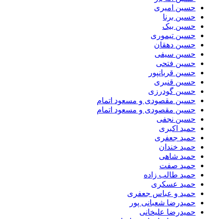
حسین امیری
حسین برنا
حسین بیک
حسین تیموری
حسین دهقان
حسین سیفی
حسین فتحی
حسین قربانپور
حسین قنبری
حسین گودرزی
حسین مقصودى و مسعود اتمام
حسین مقصودی و مسعود اتمام
حسین نجفی
حمید اکبری
حمید جعفری
حمید خندان
حمید شاهی
حمید صفت
حمید طالب زاده
حمید عسکری
حمید و عباس جعفری
حمیدرضا شعبانی پور
حمیدرضا علیخانی