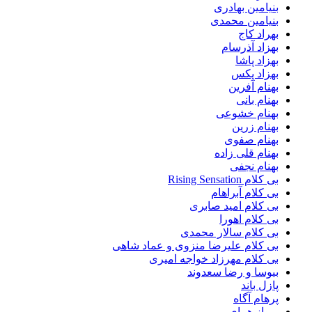
بنیامین بهادری
بنیامین محمدی
بهراد کاج
بهزاد آذرسام
بهزاد پاشا
بهزاد پکس
بهنام آفرین
بهنام بانی
بهنام خشوعی
بهنام زرین
بهنام صفوی
بهنام قلی زاده
بهنام نجفی
بی کلام Rising Sensation
بی کلام آبراهام
بی کلام امید صابری
بی کلام اهورا
بی کلام سالار محمدی
بی کلام علیرضا منزوی و عماد شاهی
بی کلام مهرزاد خواجه امیری
بیوسا و رضا سعدوند
پازل باند
پرهام آگاه
پرواز همای