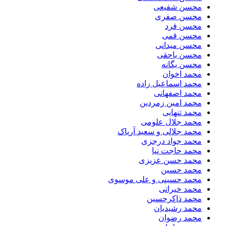
محسن شفیعی
محسن صفری
محسن فرد
محسن قمی
محسن میدانی
محسن یاحقی
محسن یگانه
محمد اخوان
محمد اسماعیل زاده
محمد اصفهانی
محمد امین زمردین
محمد تنهایی
محمد جلال علومی
محمد جلالی و سعید آریاک
محمد جواد درجزی
محمد حاجت نیا
محمد حسن عزیزی
محمد حسین
محمد حسینی و علی موسوی
محمد خیراتی
محمد ذاکرحسین
محمد رشیدیان
محمد رضوان