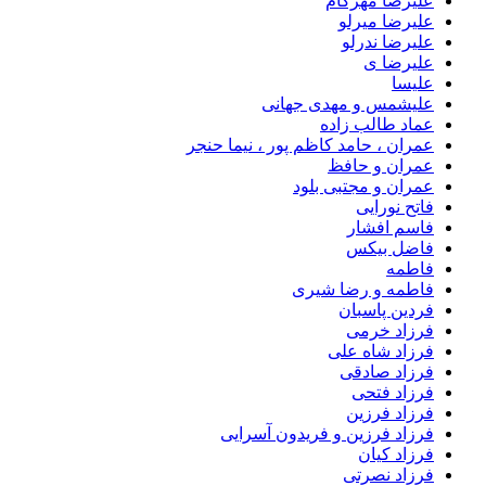
علیرضا مهرکام
علیرضا میرلو
علیرضا ندرلو
علیرضا ی
علیسا
علیشمس و مهدی جهانی
عماد طالب زاده
عمران ، حامد کاظم پور ، نیما حنجر
عمران و حافظ
عمران و مجتبی بلود
فاتح نورایی
فاسم افشار
فاضل بیکس
فاطمه
فاطمه و رضا شیری
فردین پاسبان
فرزاد خرمی
فرزاد شاه علی
فرزاد صادقى
فرزاد فتحی
فرزاد فرزین
فرزاد فرزین و فریدون آسرایی
فرزاد کیان
فرزاد نصرتی