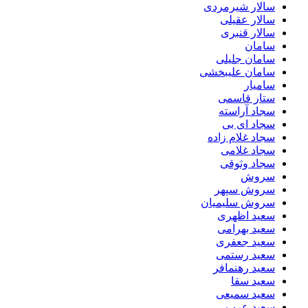
سالار شیرمردی
سالار عقیلی
سالار قنبری
سامان
سامان جلیلی
سامان علیبخشی
سامیار
ستار قاسمی
سجاد آراسته
سجاد ای بی
سجاد غلام زاده
سجاد غلامی
سجاد وثوقى
سروش
سروش سپهر
سروش سلیمیان
سعید اظهری
سعید بهرامی
سعید جعفری
سعید رستمی
سعید رهنمافر
سعید سقا
سعید سمیعی
سعید عرب