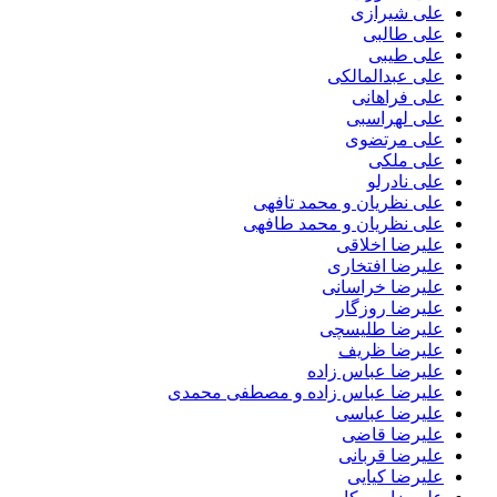
علی شیرازی
علی طالبی
علی طیبی
علی عبدالمالکی
علی فراهانی
علی لهراسبی
علی مرتضوی
علی ملکی
علی نادرلو
علی نظریان و محمد تافهی
علی نظریان و محمد طافهی
علیرضا اخلاقی
علیرضا افتخاری
علیرضا خراسانی
علیرضا روزگار
علیرضا طلیسچی
علیرضا ظریف
علیرضا عباس زاده
علیرضا عباس زاده و مصطفی محمدی
علیرضا عباسی
علیرضا قاضی
علیرضا قربانی
علیرضا کیایی