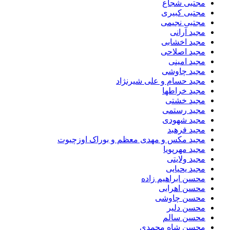
مجتبی شجاع
مجتبی کبیری
مجتبی نجیمی
مجید آرانی
مجید اخشابی
مجید اصلاحی
مجید امینی
مجید چاوشی
مجید حسام و علی شیرنژاد
مجید خراطها
مجید خشتی
مجید رستمی
مجید شهودی
مجید فرهبد
مجید مکس و مهدی معظم و بوراک اوزچیوت
مجید مهرپویا
مجید ولایتی
مجید یحیایی
محسن ابراهیم زاده
محسن اهرابی
محسن چاوشی
محسن دلیر
محسن سالم
محسن شاه محمدی