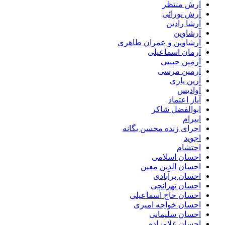
آرش منتظر
آرش نورائی
آرشا رادین
آرشاوین
آرشاوین و عمران طاهری
آرمان اسماعیلی
آرمین حبیبی
آرمین مرسی
آرین یاری
آوادیس
آیاز اعتماد
ابوالفضل شاکر
ابیرام
اجرای زنده محسن یگانه
اجوید
احتشام
احسان اسلامی
احسان الدین معین
احسان برآبادی
احسان تهرانچی
احسان حاج اسماعیلی
احسان خواجه امیری
احسان سلیمانی
احسان غلامزاده