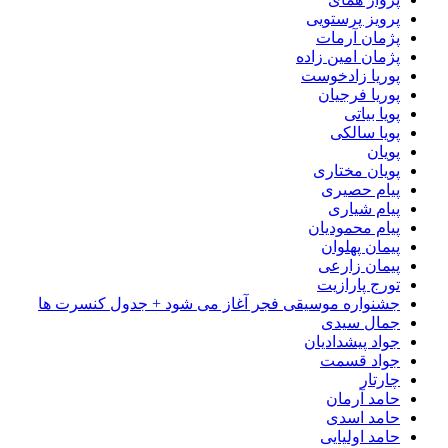
پرویز پرستویی
پژمان آرمات
پژمان امین زاده
پوریا زادخوست
پوریا فرجیان
پویا بیاتی
پویا سالکی
پویان
پویان مختاری
پیام حصیری
پیام شیاری
پیام محمودیان
پیمان پهلوان
پیمان زارعی
تورج پارازیت
جشنواره موسیقی فجر آغاز می شود + جدول کنسرت ها
جمال سیدی
جواد پیشدادیان
جواد قسمت
چارتار
حامد آرمان
حامد اسدی
حامد اولیایی