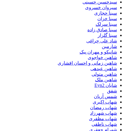
سیدحسین حسینی
سیروان خسروی
سینا حجازی
سینا خزان
سینا سرلک
سینا صادق زاده
سینا گلزار
شاد علی چراغی
شارمین
شانیکو و مهران پیک
شاهین خواجوی
شاهین زمانی و احسان افشاری
شاهین عبدهی
شاهین متولی
شاهین ملک
شایان Eyn2
شفق
شمس آریان
شهاب اکبری
شهاب رمضان
شهاب شهرزاد
شهاب مظفری
شهاب ناطقی
شهرام جعفری