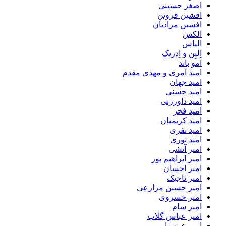
اصغر حسینی
افشین فروتن
افشین مرادیان
الکس
الیاس
اِلیِن و اِدریک
امو باند
امید آمری و مهدی مقدم
امید جهان
امید حسنی
امید داورزنی
امید فخر
امید کریمیان
امید نفری
امید نوری
امیر آتشی
امیر ابراهیم پور
امیر احسان
امیر تاجیک
امیر حسین مزارعی
امیر خسروی
امیر سام
امیر عباس گلاب
امیر عرشیا