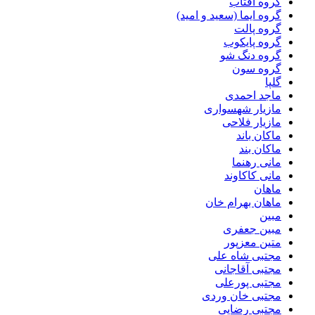
گروه آفتاب
گروه ایما (سعید و امید)
گروه پالت
گروه پایکوب
گروه دنگ شو
گروه سون
گلپا
ماجد احمدی
مازیار شهسواری
مازیار فلاحی
ماکان باند
ماکان بند
مانی رهنما
مانی کاکاوند
ماهان
ماهان بهرام خان
مبین
مبین جعفری
متین معزپور
مجتبى شاه على
مجتبی آقاجانی
مجتبی پورعلی
مجتبی خان وردی
مجتبی رضایی