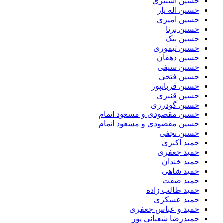
حسین استیری
حسین اله یار
حسین امیری
حسین برنا
حسین بیک
حسین تیموری
حسین دهقان
حسین سیفی
حسین فتحی
حسین قربانپور
حسین قنبری
حسین گودرزی
حسین مقصودى و مسعود اتمام
حسین مقصودی و مسعود اتمام
حسین نجفی
حمید اکبری
حمید جعفری
حمید خندان
حمید شاهی
حمید صفت
حمید طالب زاده
حمید عسکری
حمید و عباس جعفری
حمیدرضا شعبانی پور