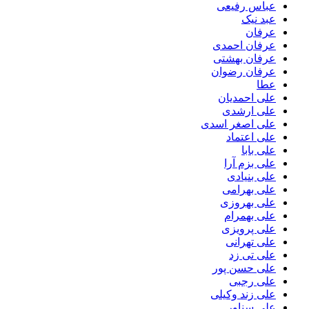
عباس رفیعی
عبد نیک
عرفان
عرفان احمدی
عرفان بهشتی
عرفان رضوان
عطا
علی احمدیان
علی ارشدی
علی اصغر اسدی
علی اعتماد
علی بابا
علی بزم آرا
علی بنیادی
علی بهرامی
علی بهروزی
علی بهمرام
علی پرویزی
علی تهرانی
علی تی زد
علی حسن پور
علی رجبی
علی زند وکیلی
علی سناور