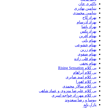
باکتری خان
بنیامین بهادری
بنیامین محمدی
بهراد کاج
بهزاد آذرسام
بهزاد پاشا
بهزاد پکس
بهنام آفرین
بهنام بانی
بهنام خشوعی
بهنام زرین
بهنام صفوی
بهنام قلی زاده
بهنام نجفی
بی کلام Rising Sensation
بی کلام آبراهام
بی کلام امید صابری
بی کلام اهورا
بی کلام سالار محمدی
بی کلام علیرضا منزوی و عماد شاهی
بی کلام مهرزاد خواجه امیری
بیوسا و رضا سعدوند
پازل باند