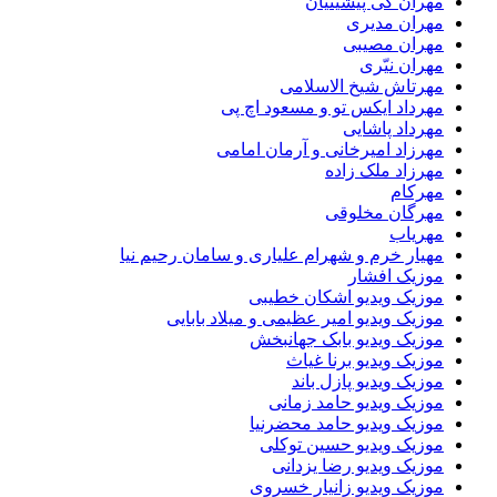
مهران کی پیشینیان
مهران مدیری
مهران مصیبی
مهران نیّری
مهرتاش شیخ الاسلامی
مهرداد ایکس تو و مسعود اچ پی
مهرداد پاشایی
مهرزاد امیرخانی و آرمان امامی
مهرزاد ملک زاده
مهرکام
مهرگان مخلوقی
مهریاب
مهیار خرم و شهرام علیاری و سامان رحیم نیا
موزیک افشار
موزیک ویدیو اشکان خطیبی
موزیک ویدیو امیر عظیمی و میلاد بابایی
موزیک ویدیو بابک جهانبخش
موزیک ویدیو برنا غیاث
موزیک ویدیو پازل باند
موزیک ویدیو حامد زمانی
موزیک ویدیو حامد محضرنیا
موزیک ویدیو حسین توکلی
موزیک ویدیو رضا یزدانی
موزیک ویدیو زانیار خسروی