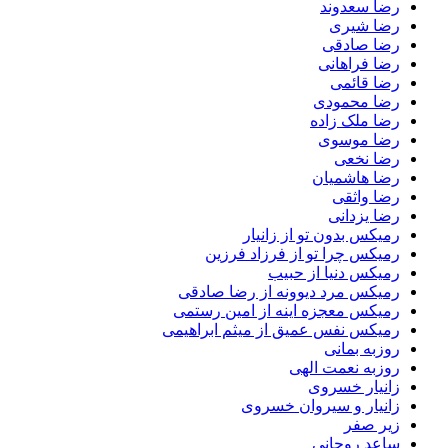
رضا سعدوند
رضا شیری
رضا صادقی
رضا فراهانی
رضا قائمی
رضا محمودی
رضا ملک زاده
رضا موسوی
رضا نخعی
رضا هاشمیان
رضا واثقی
رضا یزدانی
رمیکس بدون تو از زانیار
رمیکس چرا تو از فرزاد فرزین
رمیکس دنیا از حبیب
رمیکس مرد دیوونه از رضا صادقی
رمیکس معجزه اینه از امین رستمی
رمیکس نفس عمیق از میثم ابراهیمی
روزبه بمانی
روزبه نعمت الهی
زانیار خسروی
زانیار و سیروان خسروی
زیر صفر
ساعد روحانی