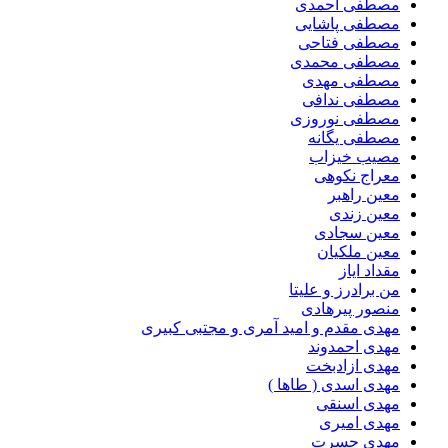
مصطفی احمدی
مصطفی پاشایی
مصطفی فتاحی
مصطفی محمدی
مصطفی مهدی
مصطفی ندافی
مصطفی نوروزی
مصطفی یگانه
مصیب خیزاب
معراج نکوهی
معین راهبر
معین زندی
معین سجادی
معین ملکیان
مقداد ایاز
من برادرز و علیتا
منصور پیرهادی
مهدى مقدم و امید آمرى و مجتبى کبیرى
مهدی احمدوند
مهدی ازادبخت
مهدی اسدی ( طاها )
مهدی اسنقی
مهدی امیری
مهدی حسرت