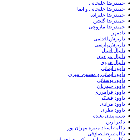
حمیدرضا علیخانی
حمیدرضا علیخانی و ایما
حمیدرضا علیزاده
حمیدرضا گلشن
حمیدرضا مازوچی
دادمهر
داریوش اقدامی
داریوش پارسی
دانیال اقبال
دانیال مرادیان
دانیال هروی
داوود ایمانی
داوود ایمانی و محسن امیری
داوود بوستانی
داوود حیدریان
داوود فرامرزی
داوود فشکی
داوود مرادی
داوود نظری
دسته‌بندی نشده
دکتر آرین
دکلمه استاد منیره مهران پور
دکلمه رضا صادقی
دکلمه علیرضا آذر و کسری احدیان