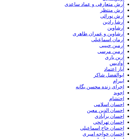
آرش متعارفی و عماد ساعدی
آرش منتظر
آرش نورائی
آرشا رادین
آرشاوین
آرشاوین و عمران طاهری
آرمان اسماعیلی
آرمین حبیبی
آرمین مرسی
آرین یاری
آوادیس
آیاز اعتماد
ابوالفضل شاکر
ابیرام
اجرای زنده محسن یگانه
اجوید
احتشام
احسان اسلامی
احسان الدین معین
احسان برآبادی
احسان تهرانچی
احسان حاج اسماعیلی
احسان خواجه امیری