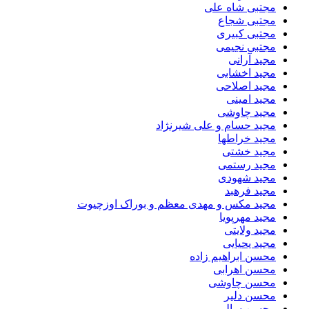
مجتبی شاه علی
مجتبی شجاع
مجتبی کبیری
مجتبی نجیمی
مجید آرانی
مجید اخشابی
مجید اصلاحی
مجید امینی
مجید چاوشی
مجید حسام و علی شیرنژاد
مجید خراطها
مجید خشتی
مجید رستمی
مجید شهودی
مجید فرهبد
مجید مکس و مهدی معظم و بوراک اوزچیوت
مجید مهرپویا
مجید ولایتی
مجید یحیایی
محسن ابراهیم زاده
محسن اهرابی
محسن چاوشی
محسن دلیر
محسن سالم