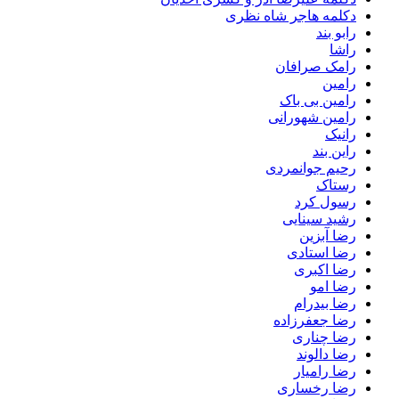
دکلمه هاجر شاه نظری
رابو بند
راشا
رامک صرافان
رامین
رامین بی باک
رامین شهورانی
رانیک
راین بند
رحیم جوانمردی
رستاک
رسول کرد
رشید سینایی
رضا آبزین
رضا استادی
رضا اکبری
رضا امو
رضا بیدرام
رضا جعفرزاده
رضا چناری
رضا دالوند
رضا رامیار
رضا رخساری