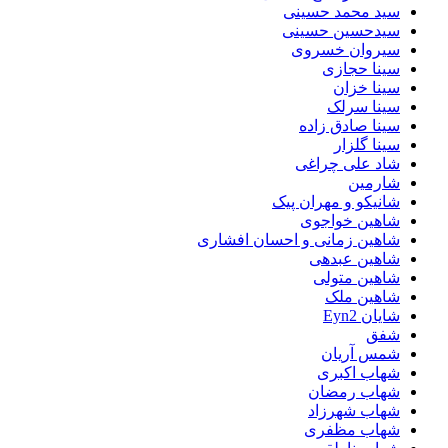
سید محمد حسینی
سیدحسین حسینی
سیروان خسروی
سینا حجازی
سینا خزان
سینا سرلک
سینا صادق زاده
سینا گلزار
شاد علی چراغی
شارمین
شانیکو و مهران پیک
شاهین خواجوی
شاهین زمانی و احسان افشاری
شاهین عبدهی
شاهین متولی
شاهین ملک
شایان Eyn2
شفق
شمس آریان
شهاب اکبری
شهاب رمضان
شهاب شهرزاد
شهاب مظفری