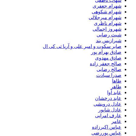
شهاب ناطقی
شهرام جعفری
شهرام شکوهی
شهرام میرجلالی
شهرام ناظری
شهروز اجمالی
شیث رضایی
شیرازیس بند
صابر سکوت و امیر علی و آریا تی کی ال
صادق بهرام پور
صادق مهدوی
صالح جعفر زاده
صالح رضایی
صدرا سیادت
طاها
طاهر
عابد آوا
عابد درخشان
عادل درویشی
عادل شاپور
عارف امرایی
عامر
عباس اکبرزاده
عباس پوررضی