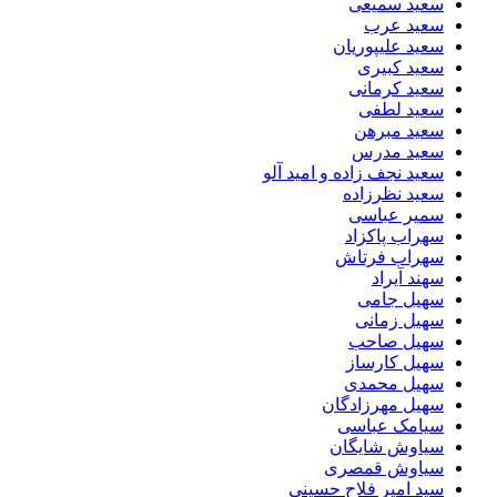
سعید سمیعی
سعید عرب
سعید علیپوریان
سعید کبیری
سعید کرمانی
سعید لطفی
سعید مبرهن
سعید مدرس
سعید نجف زاده و امید آلو
سعید نظرزاده
سمیر عباسی
سهراب پاکزاد
سهراب فرتاش
سهند آیراد
سهیل جامی
سهیل زمانی
سهیل صاحب
سهیل کارساز
سهیل محمدی
سهیل مهرزادگان
سیامک عباسی
سیاوش شایگان
سیاوش قمصری
سید امیر فلاح حسینی