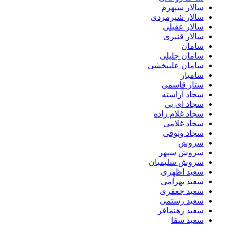
سالار سپهرم
سالار شیرمردی
سالار عقیلی
سالار قنبری
سامان
سامان جلیلی
سامان علیبخشی
سامیار
ستار قاسمی
سجاد آراسته
سجاد ای بی
سجاد غلام زاده
سجاد غلامی
سجاد وثوقى
سروش
سروش سپهر
سروش سلیمیان
سعید اظهری
سعید بهرامی
سعید جعفری
سعید رستمی
سعید رهنمافر
سعید سقا