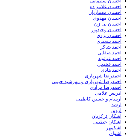
احسان سلیمانی
احسان غلامزاده
احسان معماریان
احسان مهدوی
احسان نی زن
احسان وحیدپور
احسان یزدی
احمد سعیدی
احمد شاکر
احمد صفایی
احمد غیاثوند
احمد فخیمی
احمد هادی
احمدرضا شهریاری
احمدرضا شهریاری و مهرشید حبیبی
احمدرضا مرادی
ادریس غلامی
اَرسام و حسین کاظمی
ارشد
اروین
اشکان ترکزبان
اشکان خطیبی
اشکمهر
اشوان