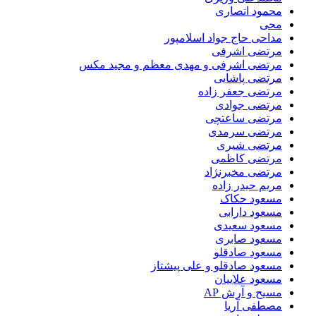
محمود انصاری
محی
مداحی حاج جواد اسلامپور
مرتضی اشرفی
مرتضی اشرفی و مهدی معظم و مجید مکس
مرتضی پاشایی
مرتضی جعفر زاده
مرتضی جوادی
مرتضی ساعتچی
مرتضی سرمدی
مرتضی شیری
مرتضی کاظمی
مرتضی مخبرنژاد
مریم حیدر زاده
مسعود حکاک
مسعود دارابی
مسعود سعیدی
مسعود صابری
مسعود صادقلو
مسعود صادقلو و علی پیشتاز
مسعود علاییان
مسیح و آرش AP
مصطفی آریا