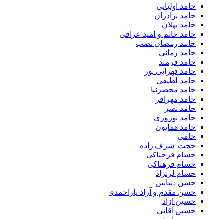
حامد اولیایی
حامد برادران
حامد پهلان
حامد حاتم و امید عراقی
حامد رمضان نصب
حامد زمانی
حامد فرمند
حامد قهرایی پور
حامد لطیفی
حامد محضرنیا
حامد مهرافر
حامد نصر
حامد نوروزی
حامد همایون
حامی
حجت اشرف زاده
حسام فرحناکی
حسام فرهناکی
حسام لرنژاد
حسن دنیابین
حسن مقدم و آراد یاراحمدی
حسین آزاد
حسین آقایی