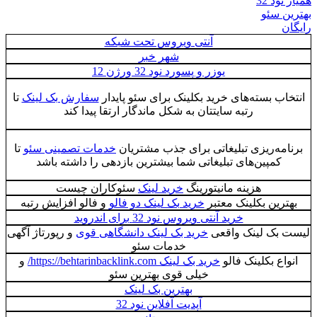
همیار نود 32
بهترین سئو
رایگان
آنتی ویروس تحت شبکه
شهر خبر
یوزر و پسورد نود 32 ورژن 12
انتخاب بسته‌های خرید بکلینک برای سئو پایدار
سفارش بک لینک
تا
رتبه سایتتان به شکل ماندگار ارتقا پیدا کند
برنامه‌ریزی تبلیغاتی برای جذب مشتریان
خدمات تصمینی سئو
تا
کمپین‌های تبلیغاتی شما بیشترین بازدهی را داشته باشد
هزینه مانیتورینگ
خرید لینک
سئوکاران چیست
بهترین بکلینک معتبر
خرید بک لینک دو فالو
و فالو افزایش رتبه
خرید آنتی ویروس نود 32 برای اندروید
لیست بک لینک واقعی
خرید بک لینک دانشگاهی قوی
و رپورتاژ آگهی
خدمات سئو
انواع بکلینک فالو
خرید بک لینک https://behtarinbacklink.com/
و
خیلی قوی بهترین سئو
بهترین بک لینک
آپدیت آفلاین نود 32