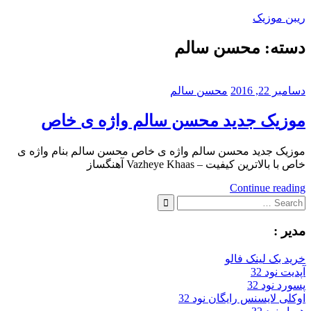
Skip
ریبن موزیک
to
content
دسته:
محسن سالم
دانلود
mp3
جدید
دسامبر 22, 2016
محسن سالم
موزیک جدید محسن سالم واژه ی خاص
موزیک جدید محسن سالم واژه ی خاص محسن سالم بنام واژه ی
خاص با بالاترین کیفیت – Vazheye Khaas آهنگساز
Continue reading
Search
for:
Search
مدیر :
خرید بک لینک فالو
آپدیت نود 32
پسورد نود 32
اوکلی لایسنس رایگان نود 32