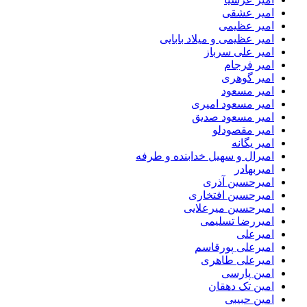
امیر عشقی
امیر عظیمی
امیر عظیمی و میلاد بابایی
امیر علی سرباز
امیر فرجام
امیر گوهری
امیر مسعود
امیر مسعود امیری
امیر مسعود صدیق
امیر مقصودلو
امیر یگانه
امیرال و سهیل خدابنده و طرفه
امیربهادر
امیرحسین آذری
امیرحسین افتخاری
امیرحسین میرعلایی
امیررضا تسلیمی
امیرعلی
امیرعلی پورقاسم
امیرعلی طاهری
امین پارسی
امین تک دهقان
امین حبیبی