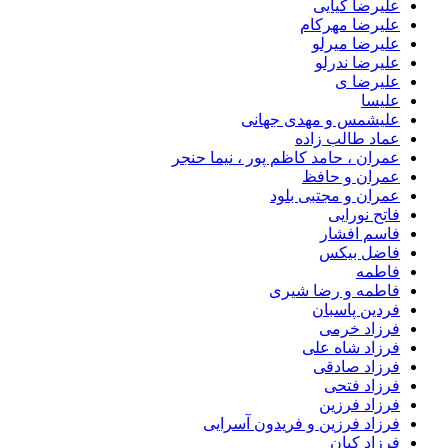
علیرضا کیایی
علیرضا مهرکام
علیرضا میرلو
علیرضا ندرلو
علیرضا ی
علیسا
علیشمس و مهدی جهانی
عماد طالب زاده
عمران ، حامد کاظم پور ، نیما حنجر
عمران و حافظ
عمران و مجتبی بلود
فاتح نورایی
فاسم افشار
فاضل بیکس
فاطمه
فاطمه و رضا شیری
فردین پاسبان
فرزاد خرمی
فرزاد شاه علی
فرزاد صادقى
فرزاد فتحی
فرزاد فرزین
فرزاد فرزین و فریدون آسرایی
فرزاد کیان