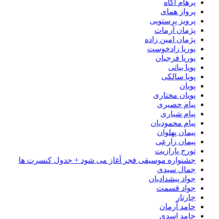
پرهام آگاه
پرواز همای
پرویز پرستویی
پژمان آرمات
پژمان امین زاده
پوریا زادخوست
پوریا فرجیان
پویا بیاتی
پویا سالکی
پویان
پویان مختاری
پیام حصیری
پیام شیاری
پیام محمودیان
پیمان پهلوان
پیمان زارعی
تورج پارازیت
جشنواره موسیقی فجر آغاز می شود + جدول کنسرت ها
جمال سیدی
جواد پیشدادیان
جواد قسمت
چارتار
حامد آرمان
حامد اسدی