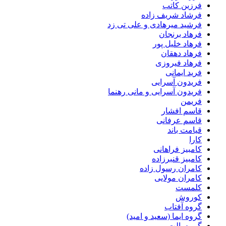
فرزین کاتب
فرشاد شریف زاده
فرشید میرهادی و علی تی زد
فرهاد برنجان
فرهاد خلیل پور
فرهاد دهقان
فرهاد فیروزی
فرید ایمانی
فریدون آسرایی
فریدون آسرایی و مانی رهنما
فریمن
قاسم افشار
قاسم عرفانی
قیامت باند
کارا
کامبیز فراهانی
کامبیز قنبرزاده
کامران رسول زاده
کامران مولایی
کلمست
کوروش
گروه آفتاب
گروه ایما (سعید و امید)
گروه پالت