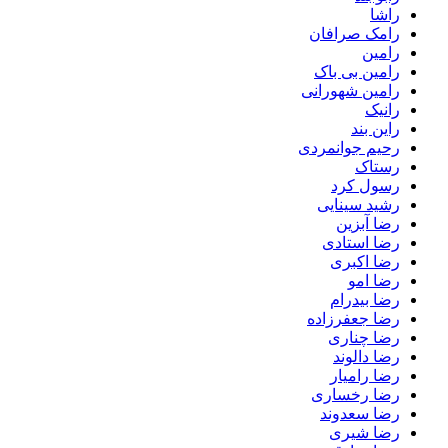
راشا
رامک صرافان
رامین
رامین بی باک
رامین شهورانی
رانیک
راین بند
رحیم جوانمردی
رستاک
رسول کرد
رشید سینایی
رضا آبزین
رضا استادی
رضا اکبری
رضا امو
رضا بیدرام
رضا جعفرزاده
رضا چناری
رضا دالوند
رضا رامیار
رضا رخساری
رضا سعدوند
رضا شیری