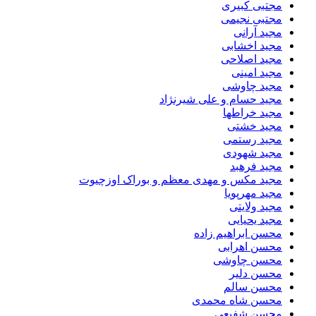
مجتبی کبیری
مجتبی نجیمی
مجید آرانی
مجید اخشابی
مجید اصلاحی
مجید امینی
مجید چاوشی
مجید حسام و علی شیرنژاد
مجید خراطها
مجید خشتی
مجید رستمی
مجید شهودی
مجید فرهبد
مجید مکس و مهدی معظم و بوراک اوزچیوت
مجید مهرپویا
مجید ولایتی
مجید یحیایی
محسن ابراهیم زاده
محسن اهرابی
محسن چاوشی
محسن دلیر
محسن سالم
محسن شاه محمدی
محسن شفیعی