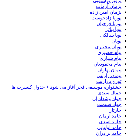
پرویز پرستویی
پژمان آرمات
پژمان امین زاده
پوریا زادخوست
پوریا فرجیان
پویا بیاتی
پویا سالکی
پویان
پویان مختاری
پیام حصیری
پیام شیاری
پیام محمودیان
پیمان پهلوان
پیمان زارعی
تورج پارازیت
جشنواره موسیقی فجر آغاز می شود + جدول کنسرت ها
جمال سیدی
جواد پیشدادیان
جواد قسمت
چارتار
حامد آرمان
حامد اسدی
حامد اولیایی
حامد برادران