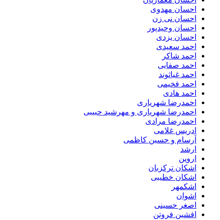
احسان مهدوی
احسان نی زن
احسان وحیدپور
احسان یزدی
احمد سعیدی
احمد شاکر
احمد صفایی
احمد غیاثوند
احمد فخیمی
احمد هادی
احمدرضا شهریاری
احمدرضا شهریاری و مهرشید حبیبی
احمدرضا مرادی
ادریس غلامی
اَرسام و حسین کاظمی
ارشد
اروین
اشکان ترکزبان
اشکان خطیبی
اشکمهر
اشوان
اصغر حسینی
افشین فروتن