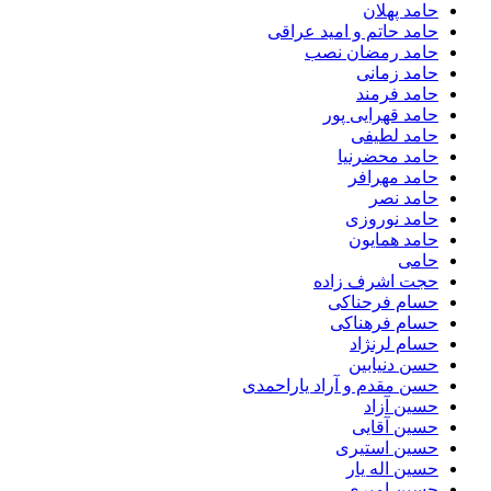
حامد پهلان
حامد حاتم و امید عراقی
حامد رمضان نصب
حامد زمانی
حامد فرمند
حامد قهرایی پور
حامد لطیفی
حامد محضرنیا
حامد مهرافر
حامد نصر
حامد نوروزی
حامد همایون
حامی
حجت اشرف زاده
حسام فرحناکی
حسام فرهناکی
حسام لرنژاد
حسن دنیابین
حسن مقدم و آراد یاراحمدی
حسین آزاد
حسین آقایی
حسین استیری
حسین اله یار
حسین امیری