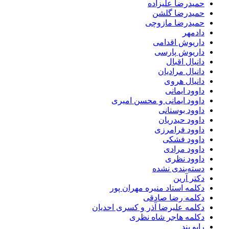
حمیدرضا علیزاده
حمیدرضا گلشن
حمیدرضا مازوچی
دادمهر
داریوش اقدامی
داریوش پارسی
دانیال اقبال
دانیال مرادیان
دانیال هروی
داوود ایمانی
داوود ایمانی و محسن امیری
داوود بوستانی
داوود حیدریان
داوود فرامرزی
داوود فشکی
داوود مرادی
داوود نظری
دسته‌بندی نشده
دکتر آرین
دکلمه استاد منیره مهران پور
دکلمه رضا صادقی
دکلمه علیرضا آذر و کسری احدیان
دکلمه هاجر شاه نظری
رابو بند