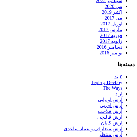
سپتامبر 2025
می 2020
اکتبر 2019
می 2017
آوریل 2017
مارس 2017
فوریه 2017
ژانویه 2017
دسامبر 2016
نوامبر 2016
دسته‌ها
۲بند
Devboy و Tepfa
The Ways
آراد
آرش اولیایی
آرش ای پی
آرش فلاحت
آرش قالیچی
آرش کایان
آرش متعارفی و عماد ساعدی
آرش منتظر