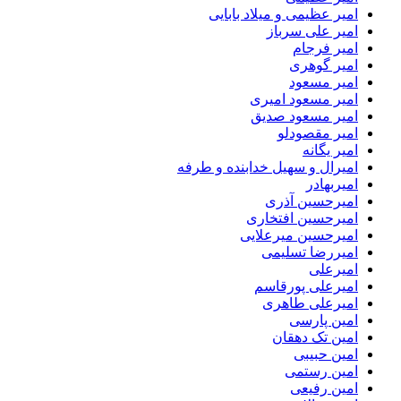
امیر عظیمی و میلاد بابایی
امیر علی سرباز
امیر فرجام
امیر گوهری
امیر مسعود
امیر مسعود امیری
امیر مسعود صدیق
امیر مقصودلو
امیر یگانه
امیرال و سهیل خدابنده و طرفه
امیربهادر
امیرحسین آذری
امیرحسین افتخاری
امیرحسین میرعلایی
امیررضا تسلیمی
امیرعلی
امیرعلی پورقاسم
امیرعلی طاهری
امین پارسی
امین تک دهقان
امین حبیبی
امین رستمی
امین رفیعی