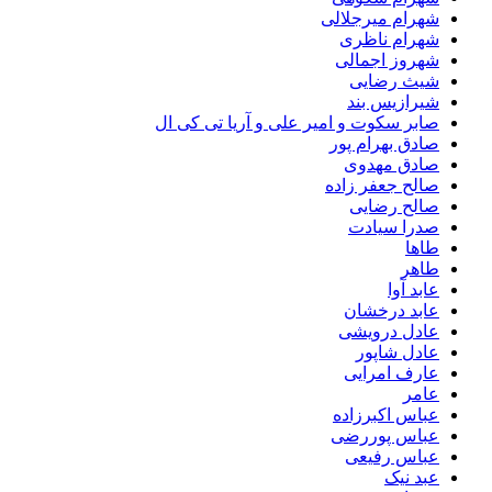
شهرام میرجلالی
شهرام ناظری
شهروز اجمالی
شیث رضایی
شیرازیس بند
صابر سکوت و امیر علی و آریا تی کی ال
صادق بهرام پور
صادق مهدوی
صالح جعفر زاده
صالح رضایی
صدرا سیادت
طاها
طاهر
عابد آوا
عابد درخشان
عادل درویشی
عادل شاپور
عارف امرایی
عامر
عباس اکبرزاده
عباس پوررضی
عباس رفیعی
عبد نیک