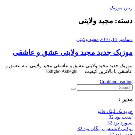
Skip
ریبن موزیک
to
content
دسته:
مجید ولایتی
دانلود
mp3
جدید
دسامبر 14, 2016
مجید ولایتی
موزیک جدید مجید ولایتی عشق و عاشقی
موزیک جدید مجید ولایتی عشق و عاشقی مجید ولایتی بنام عشق و
عاشقی با بالاترین کیفیت – Eshgho Asheghi
Continue reading
Search
Search
for:
مدیر :
خرید بک لینک فالو
آپدیت نود 32
پسورد نود 32
اوکلی لایسنس رایگان نود 32
همیار نود 32