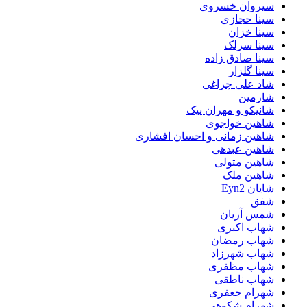
سیروان خسروی
سینا حجازی
سینا خزان
سینا سرلک
سینا صادق زاده
سینا گلزار
شاد علی چراغی
شارمین
شانیکو و مهران پیک
شاهین خواجوی
شاهین زمانی و احسان افشاری
شاهین عبدهی
شاهین متولی
شاهین ملک
شایان Eyn2
شفق
شمس آریان
شهاب اکبری
شهاب رمضان
شهاب شهرزاد
شهاب مظفری
شهاب ناطقی
شهرام جعفری
شهرام شکوهی