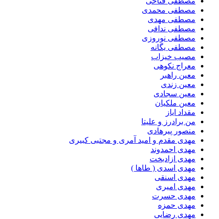
مصطفی فتاحی
مصطفی محمدی
مصطفی مهدی
مصطفی ندافی
مصطفی نوروزی
مصطفی یگانه
مصیب خیزاب
معراج نکوهی
معین راهبر
معین زندی
معین سجادی
معین ملکیان
مقداد ایاز
من برادرز و علیتا
منصور پیرهادی
مهدى مقدم و امید آمرى و مجتبى کبیرى
مهدی احمدوند
مهدی ازادبخت
مهدی اسدی ( طاها )
مهدی اسنقی
مهدی امیری
مهدی حسرت
مهدی حمزه
مهدی رضایی