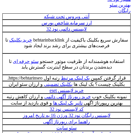
بهترین سئو
رایگان
آنتی ویروس تحت شبکه
ارز سرمایه شاخص بورس
لایسنس دائمی نود 32
سفارش سریع بکلینک باکیفیت از behtarinbacklink
خرید بکلینک
تا
فرصت‌های بیشتری برای رشد برند ایجاد شود
استفاده هوشمندانه از ظرفیت موتور جستجو
سئو حرفه ای
تا
دیده‌شدن برندتان در سطح اینترنت گسترش یابد
قرار گرفتن کمپین
بک لینک مرتبط
رتبه اول https://behtarinseo.
بکلینک چیست؟ بک لینک ها
بکلینک تضمینی
و ارزان سئو ایران
خرید لایسنس eset
نمونه بکلینک خوب
خرید رپورتاژ آگهی دائمی
و ارزان کاهش رتبه
بهترین ریپورتاژ اگهی
تاثیر بک لینک ها
و قوی بازدید از سایت
کد لایسنس نود 32
لایسنس رایگان نود 32 ورژن 16 به تاریخ امروز
راهنما برای رپورتاژ آگهی
سئو سایت