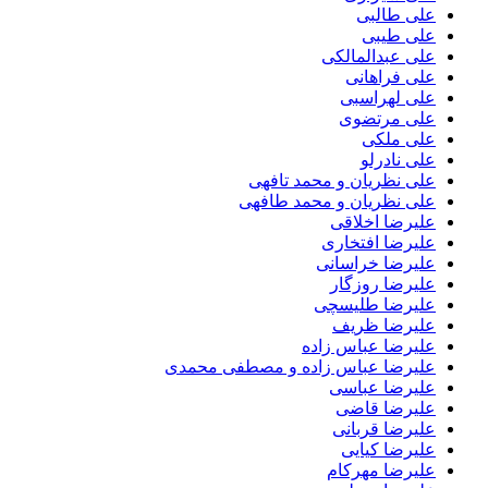
علی طالبی
علی طیبی
علی عبدالمالکی
علی فراهانی
علی لهراسبی
علی مرتضوی
علی ملکی
علی نادرلو
علی نظریان و محمد تافهی
علی نظریان و محمد طافهی
علیرضا اخلاقی
علیرضا افتخاری
علیرضا خراسانی
علیرضا روزگار
علیرضا طلیسچی
علیرضا ظریف
علیرضا عباس زاده
علیرضا عباس زاده و مصطفی محمدی
علیرضا عباسی
علیرضا قاضی
علیرضا قربانی
علیرضا کیایی
علیرضا مهرکام