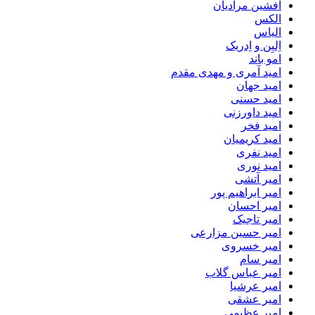
افشین مرادیان
الکس
الیاس
اِلیِن و اِدریک
امو باند
امید آمری و مهدی مقدم
امید جهان
امید حسنی
امید داورزنی
امید فخر
امید کریمیان
امید نفری
امید نوری
امیر آتشی
امیر ابراهیم پور
امیر احسان
امیر تاجیک
امیر حسین مزارعی
امیر خسروی
امیر سام
امیر عباس گلاب
امیر عرشیا
امیر عشقی
امیر عظیمی