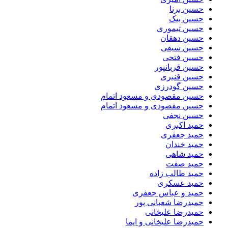
حسین برنا
حسین بیک
حسین تیموری
حسین دهقان
حسین سیفی
حسین فتحی
حسین قربانپور
حسین قنبری
حسین گودرزی
حسین مقصودى و مسعود اتمام
حسین مقصودی و مسعود اتمام
حسین نجفی
حمید اکبری
حمید جعفری
حمید خندان
حمید شاهی
حمید صفت
حمید طالب زاده
حمید عسکری
حمید و عباس جعفری
حمیدرضا شعبانی پور
حمیدرضا علیخانی
حمیدرضا علیخانی و ایما