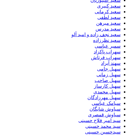
سعید علیپوریان
سعید کبیری
سعید کرمانی
سعید لطفی
سعید مبرهن
سعید مدرس
سعید نجف زاده و امید آلو
سعید نظرزاده
سمیر عباسی
سهراب پاکزاد
سهراب فرتاش
سهند آیراد
سهیل جامی
سهیل زمانی
سهیل صاحب
سهیل کارساز
سهیل محمدی
سهیل مهرزادگان
سیامک عباسی
سیاوش شایگان
سیاوش قمصری
سید امیر فلاح حسینی
سید محمد حسینی
سیدحسین حسینی