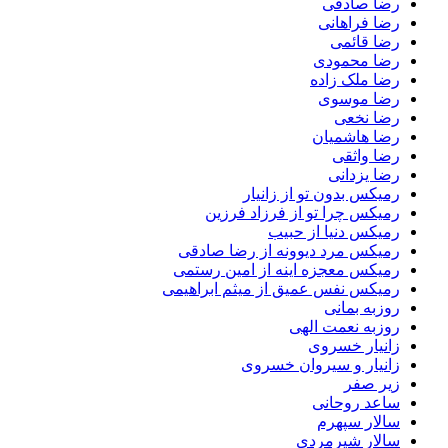
رضا صادقی
رضا فراهانی
رضا قائمی
رضا محمودی
رضا ملک زاده
رضا موسوی
رضا نخعی
رضا هاشمیان
رضا واثقی
رضا یزدانی
رمیکس بدون تو از زانیار
رمیکس چرا تو از فرزاد فرزین
رمیکس دنیا از حبیب
رمیکس مرد دیوونه از رضا صادقی
رمیکس معجزه اینه از امین رستمی
رمیکس نفس عمیق از میثم ابراهیمی
روزبه بمانی
روزبه نعمت الهی
زانیار خسروی
زانیار و سیروان خسروی
زیر صفر
ساعد روحانی
سالار سپهرم
سالار شیرمردی