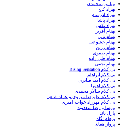
بنیامین محمدی
بهراد کاج
بهزاد آذرسام
بهزاد پاشا
بهزاد پکس
بهنام آفرین
بهنام بانی
بهنام خشوعی
بهنام زرین
بهنام صفوی
بهنام قلی زاده
بهنام نجفی
بی کلام Rising Sensation
بی کلام آبراهام
بی کلام امید صابری
بی کلام اهورا
بی کلام سالار محمدی
بی کلام علیرضا منزوی و عماد شاهی
بی کلام مهرزاد خواجه امیری
بیوسا و رضا سعدوند
پازل باند
پرهام آگاه
پرواز همای