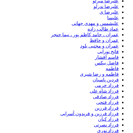
علیرضا میرلو
علیرضا ندرلو
علیرضا ی
علیسا
علیشمس و مهدی جهانی
عماد طالب زاده
عمران ، حامد کاظم پور ، نیما حنجر
عمران و حافظ
عمران و مجتبی بلود
فاتح نورایی
فاسم افشار
فاضل بیکس
فاطمه
فاطمه و رضا شیری
فردین پاسبان
فرزاد خرمی
فرزاد شاه علی
فرزاد صادقى
فرزاد فتحی
فرزاد فرزین
فرزاد فرزین و فریدون آسرایی
فرزاد کیان
فرزاد نصرتی
فرزاد نوری