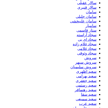
سالار عقیلی
سالار قنبری
سامان
سامان جلیلی
سامان علیبخشی
سامیار
ستار قاسمی
سجاد آراسته
سجاد ای بی
سجاد غلام زاده
سجاد غلامی
سجاد وثوقى
سروش
سروش سپهر
سروش سلیمیان
سعید اظهری
سعید بهرامی
سعید جعفری
سعید رستمی
سعید رهنمافر
سعید سقا
سعید سمیعی
سعید عرب