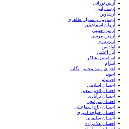
آرش نورائی
آرشا رادین
آرشاوین
آرشاوین و عمران طاهری
آرمان اسماعیلی
آرمین حبیبی
آرمین مرسی
آرین یاری
آوادیس
آیاز اعتماد
ابوالفضل شاکر
ابیرام
اجرای زنده محسن یگانه
اجوید
احتشام
احسان اسلامی
احسان الدین معین
احسان برآبادی
احسان تهرانچی
احسان حاج اسماعیلی
احسان خواجه امیری
احسان سلیمانی
احسان غلامزاده
احسان معماریان