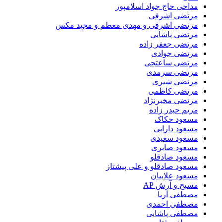
مداحی حاج جواد اسلامپور
مرتضی اشرفی
مرتضی اشرفی و مهدی معظم و مجید مکس
مرتضی پاشایی
مرتضی جعفر زاده
مرتضی جوادی
مرتضی ساعتچی
مرتضی سرمدی
مرتضی شیری
مرتضی کاظمی
مرتضی مخبرنژاد
مریم حیدر زاده
مسعود حکاک
مسعود دارابی
مسعود سعیدی
مسعود صابری
مسعود صادقلو
مسعود صادقلو و علی پیشتاز
مسعود علاییان
مسیح و آرش AP
مصطفی آریا
مصطفی احمدی
مصطفی پاشایی