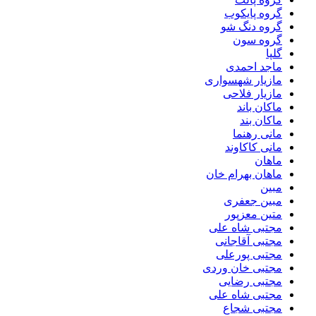
گروه پایکوب
گروه دنگ شو
گروه سون
گلپا
ماجد احمدی
مازیار شهسواری
مازیار فلاحی
ماکان باند
ماکان بند
مانی رهنما
مانی کاکاوند
ماهان
ماهان بهرام خان
مبین
مبین جعفری
متین معزپور
مجتبى شاه على
مجتبی آقاجانی
مجتبی پورعلی
مجتبی خان وردی
مجتبی رضایی
مجتبی شاه علی
مجتبی شجاع